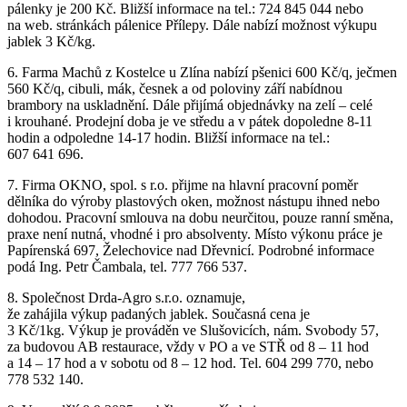
pálenky je 200 Kč. Bližší informace na tel.: 724 845 044 nebo
na web. stránkách pálenice Přílepy. Dále nabízí možnost výkupu
jablek 3 Kč/kg.
6. Farma Machů z Kostelce u Zlína nabízí pšenici 600 Kč/q, ječmen
560 Kč/q, cibuli, mák, česnek a od poloviny září nabídnou
brambory na uskladnění. Dále přijímá objednávky na zelí – celé
i krouhané. Prodejní doba je ve středu a v pátek dopoledne 8-11
hodin a odpoledne 14-17 hodin. Bližší informace na tel.:
607 641 696.
7. Firma OKNO, spol. s r.o. přijme na hlavní pracovní poměr
dělníka do výroby plastových oken, možnost nástupu ihned nebo
dohodou. Pracovní smlouva na dobu neurčitou, pouze ranní směna,
praxe není nutná, vhodné i pro absolventy. Místo výkonu práce je
Papírenská 697, Želechovice nad Dřevnicí. Podrobné informace
podá Ing. Petr Čambala, tel. 777 766 537.
8. Společnost Drda-Agro s.r.o. oznamuje,
že zahájila výkup padaných jablek. Současná cena je
3 Kč/1kg. Výkup je prováděn ve Slušovicích, nám. Svobody 57,
za budovou AB restaurace, vždy v PO a ve STŘ od 8 – 11 hod
a 14 – 17 hod a v sobotu od 8 – 12 hod. Tel. 604 299 770, nebo
778 532 140.