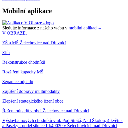
Mobilní aplikace
Sledujte informace z našeho webu v
mobilní aplikaci –
V OBRAZE.
ZŠ a MŠ Želechovice nad Dřevnicí
Zlín
Rekonstrukce chodníků
Rozšíření kapacity MŠ
Separace odpadů
Zajištění dopravy multimodality
Zlepšení strategického řízení obce
Řešení odpadů v obci Želechovice nad Dřevnicí
Výstavba nových chodníků v ul. Pod Stráží, Nad Školou, 4.května
a Paseky - podél silnice III/49020 v Želechovicích nad Dřevnicí