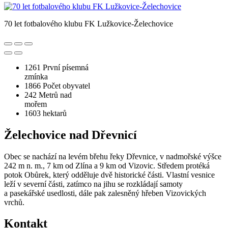
70 let fotbalového klubu FK Lužkovice-Želechovice
1261
První písemná
zmínka
1866
Počet obyvatel
242
Metrů nad
mořem
1603
hektarů
Želechovice nad Dřevnicí
Obec se nachází na levém břehu řeky Dřevnice, v nadmořské výšce
242 m n. m., 7 km od Zlína a 9 km od Vizovic. Středem protéká
potok Obůrek, který odděluje dvě historické části. Vlastní vesnice
leží v severní části, zatímco na jihu se rozkládají samoty
a pasekářské usedlosti, dále pak zalesněný hřeben Vizovických
vrchů.
Kontakt