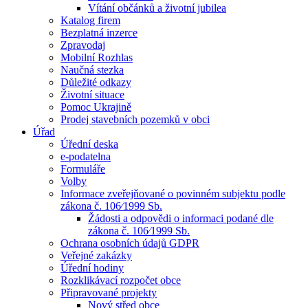
Vítání občánků a životní jubilea
Katalog firem
Bezplatná inzerce
Zpravodaj
Mobilní Rozhlas
Naučná stezka
Důležité odkazy
Životní situace
Pomoc Ukrajině
Prodej stavebních pozemků v obci
Úřad
Úřední deska
e-podatelna
Formuláře
Volby
Informace zveřejňované o povinném subjektu podle
zákona č. 106⁄1999 Sb.
Žádosti a odpovědi o informaci podané dle
zákona č. 106⁄1999 Sb.
Ochrana osobních údajů GDPR
Veřejné zakázky
Úřední hodiny
Rozklikávací rozpočet obce
Připravované projekty
Nový střed obce