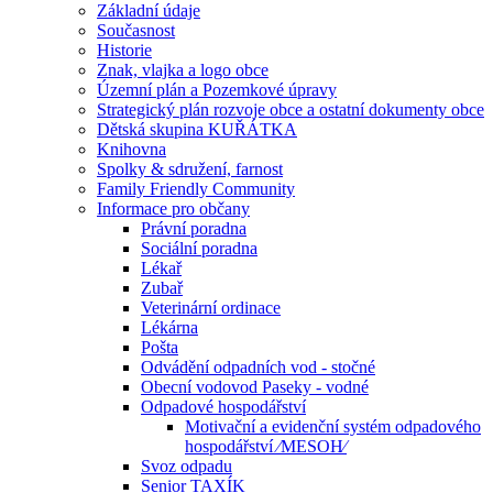
Základní údaje
Současnost
Historie
Znak, vlajka a logo obce
Územní plán a Pozemkové úpravy
Strategický plán rozvoje obce a ostatní dokumenty obce
Dětská skupina KUŘÁTKA
Knihovna
Spolky & sdružení, farnost
Family Friendly Community
Informace pro občany
Právní poradna
Sociální poradna
Lékař
Zubař
Veterinární ordinace
Lékárna
Pošta
Odvádění odpadních vod - stočné
Obecní vodovod Paseky - vodné
Odpadové hospodářství
Motivační a evidenční systém odpadového
hospodářství ⁄MESOH⁄
Svoz odpadu
Senior TAXÍK