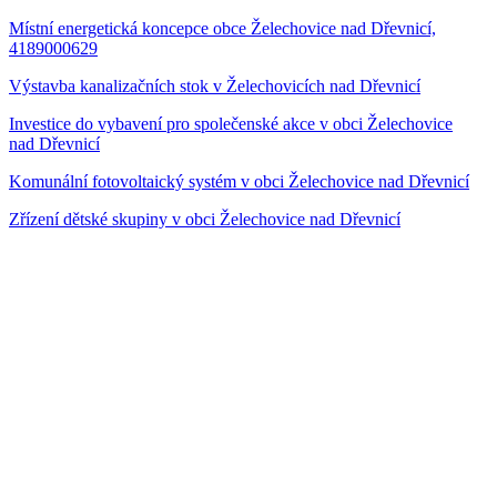
Místní energetická koncepce obce Želechovice nad Dřevnicí,
4189000629
Výstavba kanalizačních stok v Želechovicích nad Dřevnicí
Investice do vybavení pro společenské akce v obci Želechovice
nad Dřevnicí
Komunální fotovoltaický systém v obci Želechovice nad Dřevnicí
Zřízení dětské skupiny v obci Želechovice nad Dřevnicí