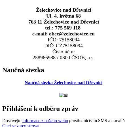
Želechovice nad Dřevnicí
Ul. 4. května 68
763 11 Želechovice nad Dřevnicí
tel.: 775 569 118
e-mail: obec@zelechovice.eu
IČO: 75158094
DIČ: CZ75158094
Číslo účtu:
258966988 / 0300 ČSOB, a.s.
Naučná stezka
Naučná stezka Želechovice nad Dřevnicí
Přihlášení k odběru zpráv
Dostávejte
informace z našeho webu
prostřednictvím SMS a e-mailů
Chci se zaregistrovat