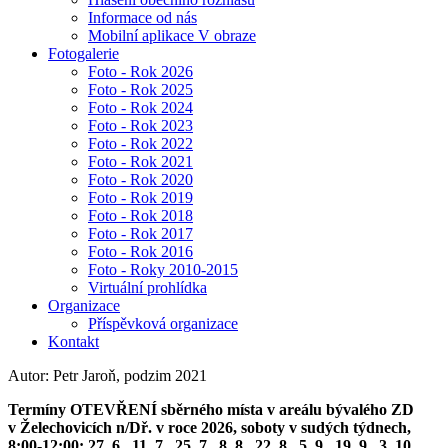
Informace od nás
Mobilní aplikace V obraze
Fotogalerie
Foto - Rok 2026
Foto - Rok 2025
Foto - Rok 2024
Foto - Rok 2023
Foto - Rok 2022
Foto - Rok 2021
Foto - Rok 2020
Foto - Rok 2019
Foto - Rok 2018
Foto - Rok 2017
Foto - Rok 2016
Foto - Roky 2010-2015
Virtuální prohlídka
Organizace
Příspěvková organizace
Kontakt
Autor: Petr Jaroň, podzim 2021
Termíny OTEVŘENÍ sběrného místa v areálu bývalého ZD
v Želechovicích n/Dř. v roce 2026, soboty v sudých týdnech,
8:00-12:00: 27. 6., 11. 7., 25. 7., 8. 8., 22. 8., 5. 9., 19. 9., 3. 10.,