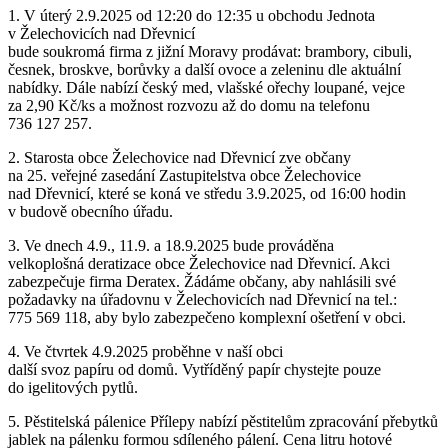
1. V úterý 2.9.2025 od 12:20 do 12:35 u obchodu Jednota
v Želechovicích nad Dřevnicí
bude soukromá firma z jižní Moravy prodávat: brambory, cibuli,
česnek, broskve, borůvky a další ovoce a zeleninu dle aktuální
nabídky. Dále nabízí český med, vlašské ořechy loupané, vejce
za 2,90 Kč/ks a možnost rozvozu až do domu na telefonu
736 127 257.
2. Starosta obce Želechovice nad Dřevnicí zve občany
na 25. veřejné zasedání Zastupitelstva obce Želechovice
nad Dřevnicí, které se koná ve středu 3.9.2025, od 16:00 hodin
v budově obecního úřadu.
3. Ve dnech 4.9., 11.9. a 18.9.2025 bude prováděna
velkoplošná deratizace obce Želechovice nad Dřevnicí. Akci
zabezpečuje firma Deratex. Žádáme občany, aby nahlásili své
požadavky na úřadovnu v Želechovicích nad Dřevnicí na tel.:
775 569 118, aby bylo zabezpečeno komplexní ošetření v obci.
4. Ve čtvrtek 4.9.2025 proběhne v naší obci
další svoz papíru od domů. Vytříděný papír chystejte pouze
do igelitových pytlů.
5. Pěstitelská pálenice Přílepy nabízí pěstitelům zpracování přebytků
jablek na pálenku formou sdíleného pálení. Cena litru hotové