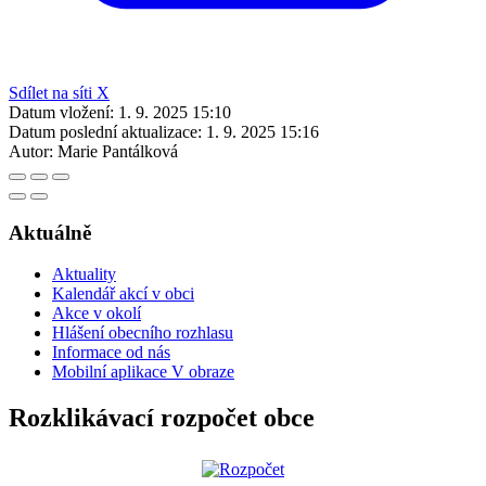
Sdílet na síti X
Datum vložení:
1. 9. 2025 15:10
Datum poslední aktualizace:
1. 9. 2025 15:16
Autor:
Marie Pantálková
Aktuálně
Aktuality
Kalendář akcí v obci
Akce v okolí
Hlášení obecního rozhlasu
Informace od nás
Mobilní aplikace V obraze
Rozklikávací rozpočet obce