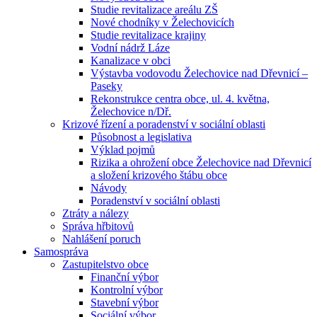
Studie revitalizace areálu ZŠ
Nové chodníky v Želechovicích
Studie revitalizace krajiny
Vodní nádrž Láze
Kanalizace v obci
Výstavba vodovodu Želechovice nad Dřevnicí –
Paseky
Rekonstrukce centra obce, ul. 4. května,
Želechovice n/Dř.
Krizové řízení a poradenství v sociální oblasti
Působnost a legislativa
Výklad pojmů
Rizika a ohrožení obce Želechovice nad Dřevnicí
a složení krizového štábu obce
Návody
Poradenství v sociální oblasti
Ztráty a nálezy
Správa hřbitovů
Nahlášení poruch
Samospráva
Zastupitelstvo obce
Finanční výbor
Kontrolní výbor
Stavební výbor
Sociální výbor