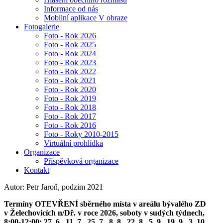
Informace od nás
Mobilní aplikace V obraze
Fotogalerie
Foto - Rok 2026
Foto - Rok 2025
Foto - Rok 2024
Foto - Rok 2023
Foto - Rok 2022
Foto - Rok 2021
Foto - Rok 2020
Foto - Rok 2019
Foto - Rok 2018
Foto - Rok 2017
Foto - Rok 2016
Foto - Roky 2010-2015
Virtuální prohlídka
Organizace
Příspěvková organizace
Kontakt
Autor: Petr Jaroň, podzim 2021
Termíny OTEVŘENÍ sběrného místa v areálu bývalého ZD
v Želechovicích n/Dř. v roce 2026, soboty v sudých týdnech,
8:00-12:00: 27. 6., 11. 7., 25. 7., 8. 8., 22. 8., 5. 9., 19. 9., 3. 10.,