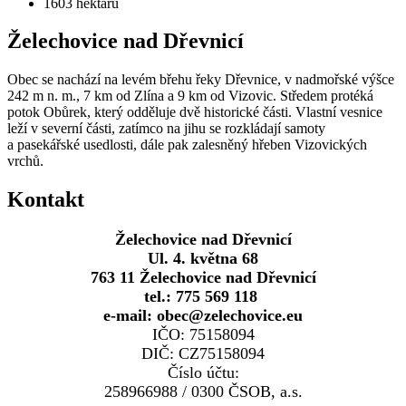
1603
hektarů
Želechovice nad Dřevnicí
Obec se nachází na levém břehu řeky Dřevnice, v nadmořské výšce
242 m n. m., 7 km od Zlína a 9 km od Vizovic. Středem protéká
potok Obůrek, který odděluje dvě historické části. Vlastní vesnice
leží v severní části, zatímco na jihu se rozkládají samoty
a pasekářské usedlosti, dále pak zalesněný hřeben Vizovických
vrchů.
Kontakt
Želechovice nad Dřevnicí
Ul. 4. května 68
763 11 Želechovice nad Dřevnicí
tel.: 775 569 118
e-mail: obec@zelechovice.eu
IČO: 75158094
DIČ: CZ75158094
Číslo účtu:
258966988 / 0300 ČSOB, a.s.