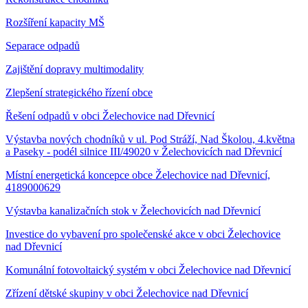
Rozšíření kapacity MŠ
Separace odpadů
Zajištění dopravy multimodality
Zlepšení strategického řízení obce
Řešení odpadů v obci Želechovice nad Dřevnicí
Výstavba nových chodníků v ul. Pod Stráží, Nad Školou, 4.května
a Paseky - podél silnice III/49020 v Želechovicích nad Dřevnicí
Místní energetická koncepce obce Želechovice nad Dřevnicí,
4189000629
Výstavba kanalizačních stok v Želechovicích nad Dřevnicí
Investice do vybavení pro společenské akce v obci Želechovice
nad Dřevnicí
Komunální fotovoltaický systém v obci Želechovice nad Dřevnicí
Zřízení dětské skupiny v obci Želechovice nad Dřevnicí