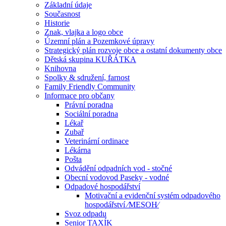
Základní údaje
Současnost
Historie
Znak, vlajka a logo obce
Územní plán a Pozemkové úpravy
Strategický plán rozvoje obce a ostatní dokumenty obce
Dětská skupina KUŘÁTKA
Knihovna
Spolky & sdružení, farnost
Family Friendly Community
Informace pro občany
Právní poradna
Sociální poradna
Lékař
Zubař
Veterinární ordinace
Lékárna
Pošta
Odvádění odpadních vod - stočné
Obecní vodovod Paseky - vodné
Odpadové hospodářství
Motivační a evidenční systém odpadového
hospodářství ⁄MESOH⁄
Svoz odpadu
Senior TAXÍK