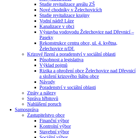
Studie revitalizace areálu ZŠ
Nové chodníky v Želechovicích
Studie revitalizace krajiny
Vodní nádrž Láze
Kanalizace v obci
Výstavba vodovodu Želechovice nad Dřevnicí –
Paseky
Rekonstrukce centra obce, ul. 4. května,
Želechovice n/Dř.
Krizové řízení a poradenství v sociální oblasti
Působnost a legislativa
Výklad pojmů
Rizika a ohrožení obce Želechovice nad Dřevnicí
a složení krizového štábu obce
Návody
Poradenství v sociální oblasti
Ztráty a nálezy
Správa hřbitovů
Nahlášení poruch
Samospráva
Zastupitelstvo obce
Finanční výbor
Kontrolní výbor
Stavební výbor
Sociální výbor