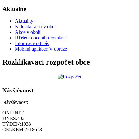
Aktuálně
Aktuality
Kalendář akcí v obci
Akce v okolí
Hlášení obecního rozhlasu
Informace od nás
Mobilní aplikace V obraze
Rozklikávací rozpočet obce
Návštěvnost
Návštěvnost:
ONLINE:
1
DNES:
402
TÝDEN:
1933
CELKEM:
2218618