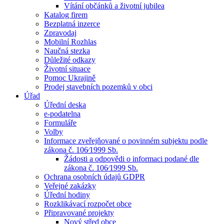
Vítání občánků a životní jubilea
Katalog firem
Bezplatná inzerce
Zpravodaj
Mobilní Rozhlas
Naučná stezka
Důležité odkazy
Životní situace
Pomoc Ukrajině
Prodej stavebních pozemků v obci
Úřad
Úřední deska
e-podatelna
Formuláře
Volby
Informace zveřejňované o povinném subjektu podle
zákona č. 106⁄1999 Sb.
Žádosti a odpovědi o informaci podané dle
zákona č. 106⁄1999 Sb.
Ochrana osobních údajů GDPR
Veřejné zakázky
Úřední hodiny
Rozklikávací rozpočet obce
Připravované projekty
Nový střed obce