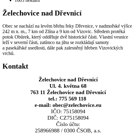
1603
hektarů
Želechovice nad Dřevnicí
Obec se nachází na levém břehu řeky Dřevnice, v nadmořské výšce
242 m n. m., 7 km od Zlína a 9 km od Vizovic. Středem protéká
potok Obůrek, který odděluje dvě historické části. Vlastní vesnice
leží v severní části, zatímco na jihu se rozkládají samoty
a pasekářské usedlosti, dále pak zalesněný hřeben Vizovických
vrchů.
Kontakt
Želechovice nad Dřevnicí
Ul. 4. května 68
763 11 Želechovice nad Dřevnicí
tel.: 775 569 118
e-mail: obec@zelechovice.eu
IČO: 75158094
DIČ: CZ75158094
Číslo účtu:
258966988 / 0300 ČSOB, a.s.