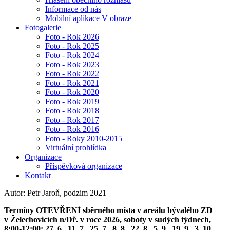
Informace od nás
Mobilní aplikace V obraze
Fotogalerie
Foto - Rok 2026
Foto - Rok 2025
Foto - Rok 2024
Foto - Rok 2023
Foto - Rok 2022
Foto - Rok 2021
Foto - Rok 2020
Foto - Rok 2019
Foto - Rok 2018
Foto - Rok 2017
Foto - Rok 2016
Foto - Roky 2010-2015
Virtuální prohlídka
Organizace
Příspěvková organizace
Kontakt
Autor: Petr Jaroň, podzim 2021
Termíny OTEVŘENÍ sběrného místa v areálu bývalého ZD
v Želechovicích n/Dř. v roce 2026, soboty v sudých týdnech,
8:00-12:00: 27. 6., 11. 7., 25. 7., 8. 8., 22. 8., 5. 9., 19. 9., 3. 10.,