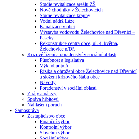
Studie revitalizace areálu ZŠ
Nové chodníky v Želechovicích
Studie revitalizace krajiny
Vodní nádrž Láze
Kanalizace v obci
Výstavba vodovodu Želechovice nad Dřevnicí –
Paseky
Rekonstrukce centra obce, ul. 4. května,
Želechovice n/Dř.
Krizové řízení a poradenství v sociální oblasti
Působnost a legislativa
Výklad pojmů
Rizika a ohrožení obce Želechovice nad Dřevnicí
a složení krizového štábu obce
Návody
Poradenství v sociální oblasti
Ztráty a nálezy
Správa hřbitovů
Nahlášení poruch
Samospráva
Zastupitelstvo obce
Finanční výbor
Kontrolní výbor
Stavební výbor
Sociální výbor