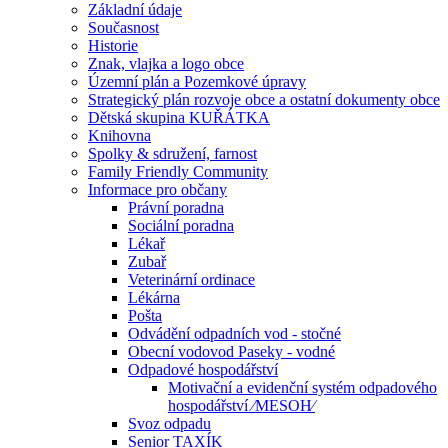
Základní údaje
Současnost
Historie
Znak, vlajka a logo obce
Územní plán a Pozemkové úpravy
Strategický plán rozvoje obce a ostatní dokumenty obce
Dětská skupina KUŘÁTKA
Knihovna
Spolky & sdružení, farnost
Family Friendly Community
Informace pro občany
Právní poradna
Sociální poradna
Lékař
Zubař
Veterinární ordinace
Lékárna
Pošta
Odvádění odpadních vod - stočné
Obecní vodovod Paseky - vodné
Odpadové hospodářství
Motivační a evidenční systém odpadového
hospodářství ⁄MESOH⁄
Svoz odpadu
Senior TAXÍK