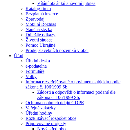
Vítání občánků a životní jubilea
Katalog firem
Bezplatná inzerce
Zpravodaj
Mobilní Rozhlas
Naučná stezka
Důležité odkazy
Životní situace
Pomoc Ukrajině
Prodej stavebních pozemků v obci
Úřad
Úřední deska
e-podatelna
Formuláře
Volby
Informace zveřejňované o povinném subjektu podle
zákona č. 106⁄1999 Sb.
Žádosti a odpovědi o informaci podané dle
zákona č. 106⁄1999 Sb.
Ochrana osobních údajů GDPR
Veřejné zakázky
Úřední hodiny
Rozklikávací rozpočet obce
Připravované projekty
Nový střed obce