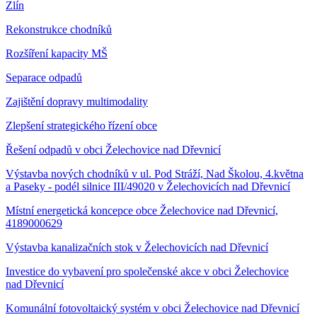
Zlín
Rekonstrukce chodníků
Rozšíření kapacity MŠ
Separace odpadů
Zajištění dopravy multimodality
Zlepšení strategického řízení obce
Řešení odpadů v obci Želechovice nad Dřevnicí
Výstavba nových chodníků v ul. Pod Stráží, Nad Školou, 4.května
a Paseky - podél silnice III/49020 v Želechovicích nad Dřevnicí
Místní energetická koncepce obce Želechovice nad Dřevnicí,
4189000629
Výstavba kanalizačních stok v Želechovicích nad Dřevnicí
Investice do vybavení pro společenské akce v obci Želechovice
nad Dřevnicí
Komunální fotovoltaický systém v obci Želechovice nad Dřevnicí