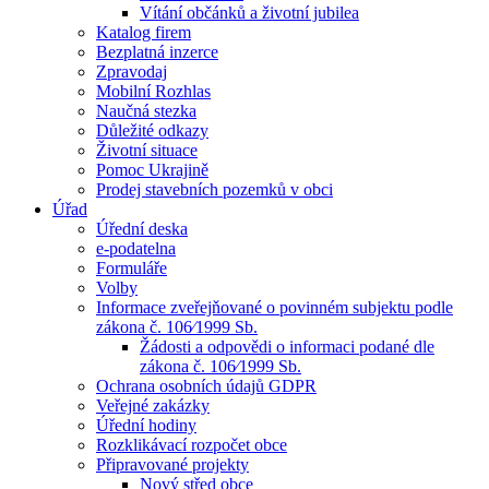
Vítání občánků a životní jubilea
Katalog firem
Bezplatná inzerce
Zpravodaj
Mobilní Rozhlas
Naučná stezka
Důležité odkazy
Životní situace
Pomoc Ukrajině
Prodej stavebních pozemků v obci
Úřad
Úřední deska
e-podatelna
Formuláře
Volby
Informace zveřejňované o povinném subjektu podle
zákona č. 106⁄1999 Sb.
Žádosti a odpovědi o informaci podané dle
zákona č. 106⁄1999 Sb.
Ochrana osobních údajů GDPR
Veřejné zakázky
Úřední hodiny
Rozklikávací rozpočet obce
Připravované projekty
Nový střed obce