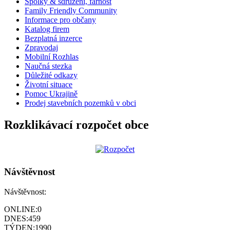
Spolky & sdružení, farnost
Family Friendly Community
Informace pro občany
Katalog firem
Bezplatná inzerce
Zpravodaj
Mobilní Rozhlas
Naučná stezka
Důležité odkazy
Životní situace
Pomoc Ukrajině
Prodej stavebních pozemků v obci
Rozklikávací rozpočet obce
Návštěvnost
Návštěvnost:
ONLINE:
0
DNES:
459
TÝDEN:
1990