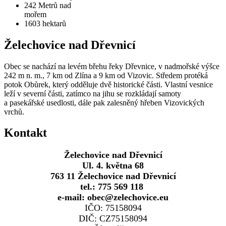
242
Metrů nad
mořem
1603
hektarů
Želechovice nad Dřevnicí
Obec se nachází na levém břehu řeky Dřevnice, v nadmořské výšce
242 m n. m., 7 km od Zlína a 9 km od Vizovic. Středem protéká
potok Obůrek, který odděluje dvě historické části. Vlastní vesnice
leží v severní části, zatímco na jihu se rozkládají samoty
a pasekářské usedlosti, dále pak zalesněný hřeben Vizovických
vrchů.
Kontakt
Želechovice nad Dřevnicí
Ul. 4. května 68
763 11 Želechovice nad Dřevnicí
tel.: 775 569 118
e-mail: obec@zelechovice.eu
IČO: 75158094
DIČ: CZ75158094