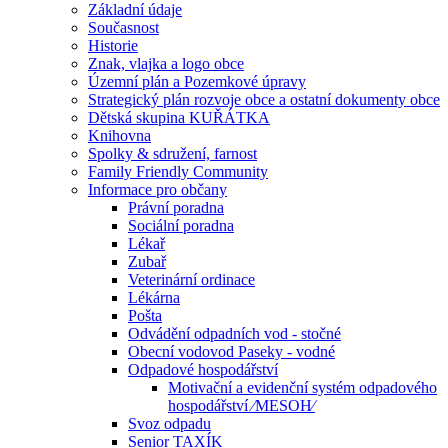
Základní údaje
Současnost
Historie
Znak, vlajka a logo obce
Územní plán a Pozemkové úpravy
Strategický plán rozvoje obce a ostatní dokumenty obce
Dětská skupina KUŘÁTKA
Knihovna
Spolky & sdružení, farnost
Family Friendly Community
Informace pro občany
Právní poradna
Sociální poradna
Lékař
Zubař
Veterinární ordinace
Lékárna
Pošta
Odvádění odpadních vod - stočné
Obecní vodovod Paseky - vodné
Odpadové hospodářství
Motivační a evidenční systém odpadového
hospodářství ⁄MESOH⁄
Svoz odpadu
Senior TAXÍK