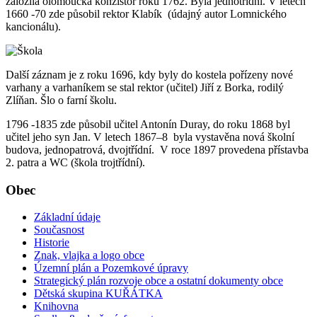
založila olomoucká konzistoř roku 1762. Byla jednotřídní. V letech
1660 -70 zde působil rektor Klabík (údajný autor Lomnického
kancionálu).
Další záznam je z roku 1696, kdy byly do kostela pořízeny nové
varhany a varhaníkem se stal rektor (učitel) Jiří z Borka, rodilý
Zlíňan. Šlo o farní školu.
1796 -1835 zde působil učitel Antonín Duray, do roku 1868 byl
učitel jeho syn Jan. V letech 1867–8 byla vystavěna nová školní
budova, jednopatrová, dvojtřídní. V roce 1897 provedena přístavba
2. patra a WC (škola trojtřídní).
Obec
Základní údaje
Současnost
Historie
Znak, vlajka a logo obce
Územní plán a Pozemkové úpravy
Strategický plán rozvoje obce a ostatní dokumenty obce
Dětská skupina KUŘÁTKA
Knihovna