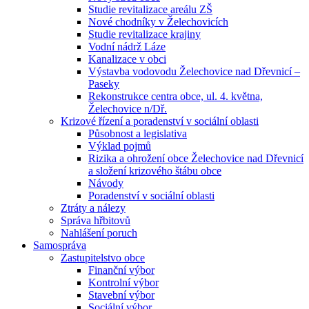
Studie revitalizace areálu ZŠ
Nové chodníky v Želechovicích
Studie revitalizace krajiny
Vodní nádrž Láze
Kanalizace v obci
Výstavba vodovodu Želechovice nad Dřevnicí –
Paseky
Rekonstrukce centra obce, ul. 4. května,
Želechovice n/Dř.
Krizové řízení a poradenství v sociální oblasti
Působnost a legislativa
Výklad pojmů
Rizika a ohrožení obce Želechovice nad Dřevnicí
a složení krizového štábu obce
Návody
Poradenství v sociální oblasti
Ztráty a nálezy
Správa hřbitovů
Nahlášení poruch
Samospráva
Zastupitelstvo obce
Finanční výbor
Kontrolní výbor
Stavební výbor
Sociální výbor