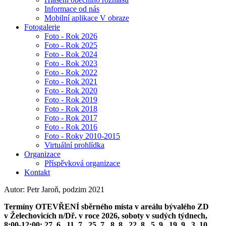
Informace od nás
Mobilní aplikace V obraze
Fotogalerie
Foto - Rok 2026
Foto - Rok 2025
Foto - Rok 2024
Foto - Rok 2023
Foto - Rok 2022
Foto - Rok 2021
Foto - Rok 2020
Foto - Rok 2019
Foto - Rok 2018
Foto - Rok 2017
Foto - Rok 2016
Foto - Roky 2010-2015
Virtuální prohlídka
Organizace
Příspěvková organizace
Kontakt
Autor: Petr Jaroň, podzim 2021
Termíny OTEVŘENÍ sběrného místa v areálu bývalého ZD
v Želechovicích n/Dř. v roce 2026, soboty v sudých týdnech,
8:00-12:00: 27. 6., 11. 7., 25. 7., 8. 8., 22. 8., 5. 9., 19. 9., 3. 10.,