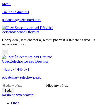
Menu
+420 577 440 071
podatelna@zelechovice.eu
Želechovice
nad Dřevnicí
Dobrý den, jsem chatbot a jsem tu pro vás! Klikněte na ikonu a
napište mi dotaz.
✕
Obec
Želechovice nad Dřevnicí
+420 577 440 071
podatelna@zelechovice.eu
Hledaný výraz
Hledat
rozšířené vyhledávání
Obec