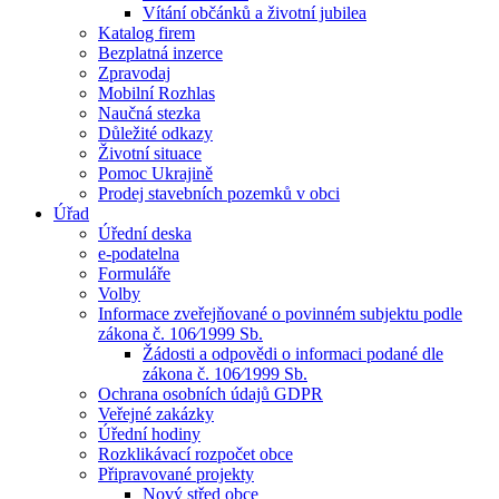
Vítání občánků a životní jubilea
Katalog firem
Bezplatná inzerce
Zpravodaj
Mobilní Rozhlas
Naučná stezka
Důležité odkazy
Životní situace
Pomoc Ukrajině
Prodej stavebních pozemků v obci
Úřad
Úřední deska
e-podatelna
Formuláře
Volby
Informace zveřejňované o povinném subjektu podle
zákona č. 106⁄1999 Sb.
Žádosti a odpovědi o informaci podané dle
zákona č. 106⁄1999 Sb.
Ochrana osobních údajů GDPR
Veřejné zakázky
Úřední hodiny
Rozklikávací rozpočet obce
Připravované projekty
Nový střed obce