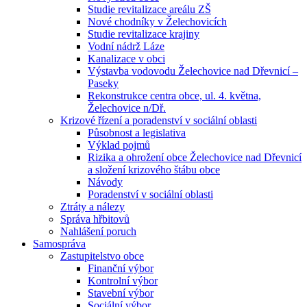
Studie revitalizace areálu ZŠ
Nové chodníky v Želechovicích
Studie revitalizace krajiny
Vodní nádrž Láze
Kanalizace v obci
Výstavba vodovodu Želechovice nad Dřevnicí –
Paseky
Rekonstrukce centra obce, ul. 4. května,
Želechovice n/Dř.
Krizové řízení a poradenství v sociální oblasti
Působnost a legislativa
Výklad pojmů
Rizika a ohrožení obce Želechovice nad Dřevnicí
a složení krizového štábu obce
Návody
Poradenství v sociální oblasti
Ztráty a nálezy
Správa hřbitovů
Nahlášení poruch
Samospráva
Zastupitelstvo obce
Finanční výbor
Kontrolní výbor
Stavební výbor
Sociální výbor