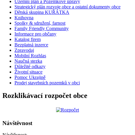
Územní plán a Pozemkové úpravy
Strategický plán rozvoje obce a ostatní dokumenty obce
Dětská skupina KUŘÁTKA
Knihovna
Spolky & sdružení, farnost
Family Friendly Community
Informace pro občany
Katalog firem
Bezplatná inzerce
Zpravodaj
Mobilní Rozhlas
Naučná stezka
Důležité odkazy
Životní situace
Pomoc Ukrajině
Prodej stavebních pozemků v obci
Rozklikávací rozpočet obce
Návštěvnost
Návštěvnost: