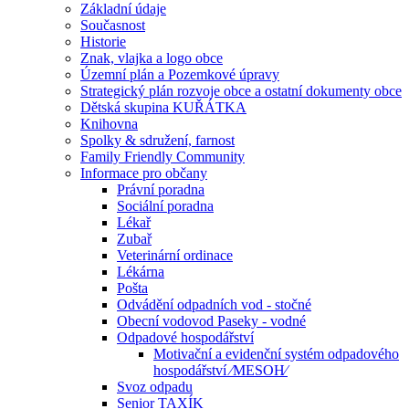
Základní údaje
Současnost
Historie
Znak, vlajka a logo obce
Územní plán a Pozemkové úpravy
Strategický plán rozvoje obce a ostatní dokumenty obce
Dětská skupina KUŘÁTKA
Knihovna
Spolky & sdružení, farnost
Family Friendly Community
Informace pro občany
Právní poradna
Sociální poradna
Lékař
Zubař
Veterinární ordinace
Lékárna
Pošta
Odvádění odpadních vod - stočné
Obecní vodovod Paseky - vodné
Odpadové hospodářství
Motivační a evidenční systém odpadového
hospodářství ⁄MESOH⁄
Svoz odpadu
Senior TAXÍK