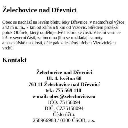
Želechovice nad Dřevnicí
Obec se nachází na levém břehu řeky Dřevnice, v nadmořské výšce
242 m n. m., 7 km od Zlína a 9 km od Vizovic. Středem protéká
potok Obůrek, který odděluje dvě historické části. Vlastní vesnice
leží v severní části, zatímco na jihu se rozkládají samoty
a pasekářské usedlosti, dále pak zalesněný hřeben Vizovických
vrchů.
Kontakt
Želechovice nad Dřevnicí
Ul. 4. května 68
763 11 Želechovice nad Dřevnicí
tel.: 775 569 118
e-mail: obec@zelechovice.eu
IČO: 75158094
DIČ: CZ75158094
Číslo účtu:
258966988 / 0300 ČSOB, a.s.