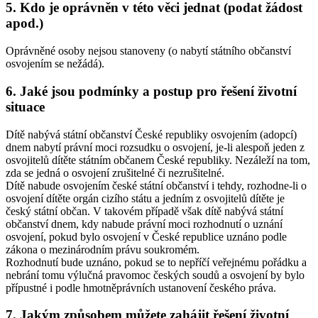
5. Kdo je oprávněn v této věci jednat (podat žádost
apod.)
Oprávněné osoby nejsou stanoveny (o nabytí státního občanství
osvojením se nežádá).
6. Jaké jsou podmínky a postup pro řešení životní
situace
Dítě nabývá státní občanství České republiky osvojením (adopcí)
dnem nabytí právní moci rozsudku o osvojení, je-li alespoň jeden z
osvojitelů dítěte státním občanem České republiky. Nezáleží na tom,
zda se jedná o osvojení zrušitelné či nezrušitelné.
Dítě nabude osvojením české státní občanství i tehdy, rozhodne-li o
osvojení dítěte orgán cizího státu a jedním z osvojitelů dítěte je
český státní občan. V takovém případě však dítě nabývá státní
občanství dnem, kdy nabude právní moci rozhodnutí o uznání
osvojení, pokud bylo osvojení v České republice uznáno podle
zákona o mezinárodním právu soukromém.
Rozhodnutí bude uznáno, pokud se to nepříčí veřejnému pořádku a
nebrání tomu výlučná pravomoc českých soudů a osvojení by bylo
přípustné i podle hmotněprávních ustanovení českého práva.
7. Jakým způsobem můžete zahájit řešení životní