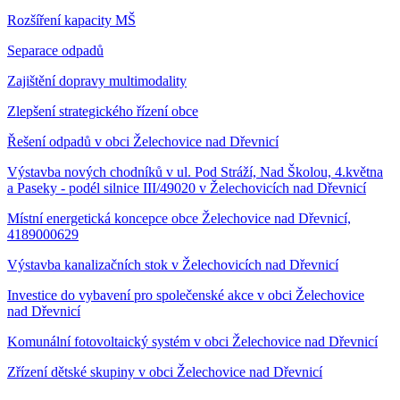
Rozšíření kapacity MŠ
Separace odpadů
Zajištění dopravy multimodality
Zlepšení strategického řízení obce
Řešení odpadů v obci Želechovice nad Dřevnicí
Výstavba nových chodníků v ul. Pod Stráží, Nad Školou, 4.května
a Paseky - podél silnice III/49020 v Želechovicích nad Dřevnicí
Místní energetická koncepce obce Želechovice nad Dřevnicí,
4189000629
Výstavba kanalizačních stok v Želechovicích nad Dřevnicí
Investice do vybavení pro společenské akce v obci Želechovice
nad Dřevnicí
Komunální fotovoltaický systém v obci Želechovice nad Dřevnicí
Zřízení dětské skupiny v obci Želechovice nad Dřevnicí