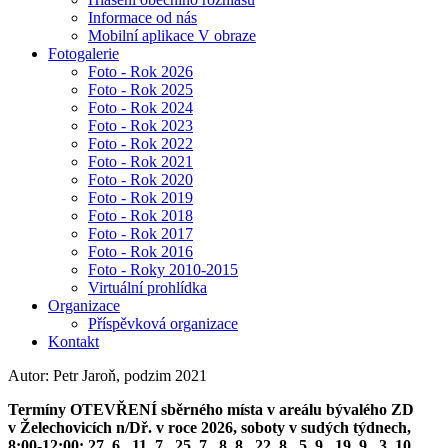
Informace od nás
Mobilní aplikace V obraze
Fotogalerie
Foto - Rok 2026
Foto - Rok 2025
Foto - Rok 2024
Foto - Rok 2023
Foto - Rok 2022
Foto - Rok 2021
Foto - Rok 2020
Foto - Rok 2019
Foto - Rok 2018
Foto - Rok 2017
Foto - Rok 2016
Foto - Roky 2010-2015
Virtuální prohlídka
Organizace
Příspěvková organizace
Kontakt
Autor: Petr Jaroň, podzim 2021
Termíny OTEVŘENÍ sběrného místa v areálu bývalého ZD
v Želechovicích n/Dř. v roce 2026, soboty v sudých týdnech,
8:00-12:00: 27. 6., 11. 7., 25. 7., 8. 8., 22. 8., 5. 9., 19. 9., 3. 10.,