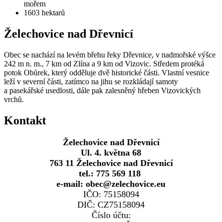
mořem
1603
hektarů
Želechovice nad Dřevnicí
Obec se nachází na levém břehu řeky Dřevnice, v nadmořské výšce
242 m n. m., 7 km od Zlína a 9 km od Vizovic. Středem protéká
potok Obůrek, který odděluje dvě historické části. Vlastní vesnice
leží v severní části, zatímco na jihu se rozkládají samoty
a pasekářské usedlosti, dále pak zalesněný hřeben Vizovických
vrchů.
Kontakt
Želechovice nad Dřevnicí
Ul. 4. května 68
763 11 Želechovice nad Dřevnicí
tel.: 775 569 118
e-mail: obec@zelechovice.eu
IČO: 75158094
DIČ: CZ75158094
Číslo účtu: