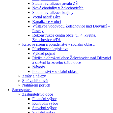
Studie revitalizace areálu ZŠ
Nové chodníky v Želechovicích
Studie revitalizace krajiny
Vodní nádrž Láze
Kanalizace v obci
Výstavba vodovodu Želechovice nad Dřevnicí –
Paseky
Rekonstrukce centra obce, ul. 4. května,
Želechovice n/Dř.
Krizové řízení a poradenství v sociální oblasti
Působnost a legislativa
Výklad pojmů
Rizika a ohrožení obce Želechovice nad Dřevnicí
a složení krizového štábu obce
Návody
Poradenství v sociální oblasti
Ztráty a nálezy
Správa hřbitovů
Nahlášení poruch
Samospráva
Zastupitelstvo obce
Finanční výbor
Kontrolní výbor
Stavební výbor
Sociální výbor