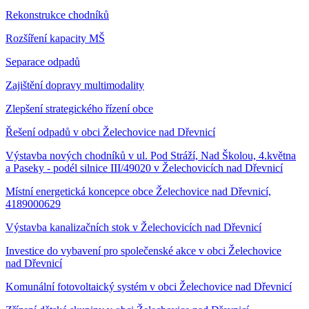
Rekonstrukce chodníků
Rozšíření kapacity MŠ
Separace odpadů
Zajištění dopravy multimodality
Zlepšení strategického řízení obce
Řešení odpadů v obci Želechovice nad Dřevnicí
Výstavba nových chodníků v ul. Pod Stráží, Nad Školou, 4.května
a Paseky - podél silnice III/49020 v Želechovicích nad Dřevnicí
Místní energetická koncepce obce Želechovice nad Dřevnicí,
4189000629
Výstavba kanalizačních stok v Želechovicích nad Dřevnicí
Investice do vybavení pro společenské akce v obci Želechovice
nad Dřevnicí
Komunální fotovoltaický systém v obci Želechovice nad Dřevnicí