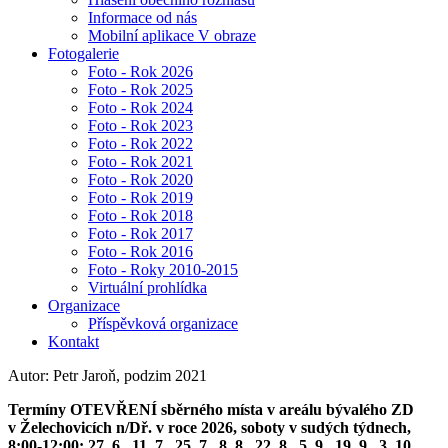
Informace od nás
Mobilní aplikace V obraze
Fotogalerie
Foto - Rok 2026
Foto - Rok 2025
Foto - Rok 2024
Foto - Rok 2023
Foto - Rok 2022
Foto - Rok 2021
Foto - Rok 2020
Foto - Rok 2019
Foto - Rok 2018
Foto - Rok 2017
Foto - Rok 2016
Foto - Roky 2010-2015
Virtuální prohlídka
Organizace
Příspěvková organizace
Kontakt
Autor: Petr Jaroň, podzim 2021
Termíny OTEVŘENÍ sběrného místa v areálu bývalého ZD
v Želechovicích n/Dř. v roce 2026, soboty v sudých týdnech,
8:00-12:00: 27. 6., 11. 7., 25. 7., 8. 8., 22. 8., 5. 9., 19. 9., 3. 10.,