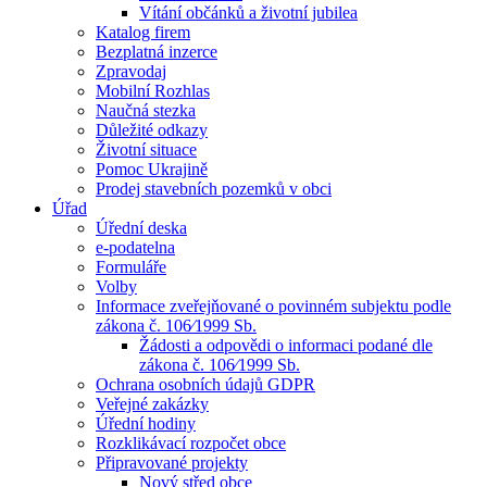
Vítání občánků a životní jubilea
Katalog firem
Bezplatná inzerce
Zpravodaj
Mobilní Rozhlas
Naučná stezka
Důležité odkazy
Životní situace
Pomoc Ukrajině
Prodej stavebních pozemků v obci
Úřad
Úřední deska
e-podatelna
Formuláře
Volby
Informace zveřejňované o povinném subjektu podle
zákona č. 106⁄1999 Sb.
Žádosti a odpovědi o informaci podané dle
zákona č. 106⁄1999 Sb.
Ochrana osobních údajů GDPR
Veřejné zakázky
Úřední hodiny
Rozklikávací rozpočet obce
Připravované projekty
Nový střed obce