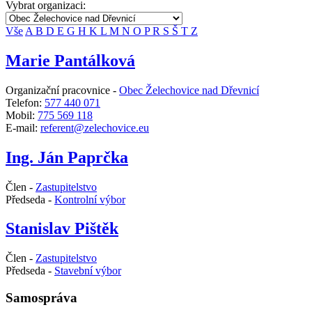
Vybrat organizaci:
Vše
A
B
D
E
G
H
K
L
M
N
O
P
R
S
Š
T
Z
Marie Pantálková
Organizační pracovnice -
Obec Želechovice nad Dřevnicí
Telefon:
577 440 071
Mobil:
775 569 118
E-mail:
referent@zelechovice.eu
Ing. Ján Paprčka
Člen -
Zastupitelstvo
Předseda -
Kontrolní výbor
Stanislav Pištěk
Člen -
Zastupitelstvo
Předseda -
Stavební výbor
Samospráva