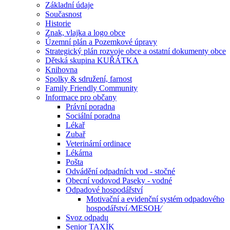
Základní údaje
Současnost
Historie
Znak, vlajka a logo obce
Územní plán a Pozemkové úpravy
Strategický plán rozvoje obce a ostatní dokumenty obce
Dětská skupina KUŘÁTKA
Knihovna
Spolky & sdružení, farnost
Family Friendly Community
Informace pro občany
Právní poradna
Sociální poradna
Lékař
Zubař
Veterinární ordinace
Lékárna
Pošta
Odvádění odpadních vod - stočné
Obecní vodovod Paseky - vodné
Odpadové hospodářství
Motivační a evidenční systém odpadového
hospodářství ⁄MESOH⁄
Svoz odpadu
Senior TAXÍK