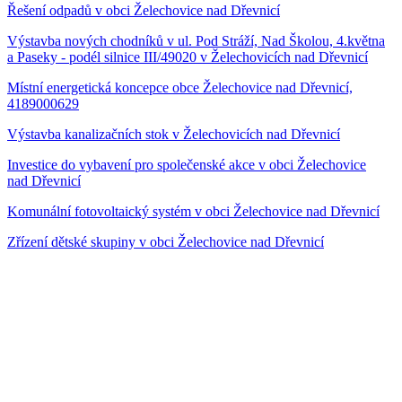
Řešení odpadů v obci Želechovice nad Dřevnicí
Výstavba nových chodníků v ul. Pod Stráží, Nad Školou, 4.května
a Paseky - podél silnice III/49020 v Želechovicích nad Dřevnicí
Místní energetická koncepce obce Želechovice nad Dřevnicí,
4189000629
Výstavba kanalizačních stok v Želechovicích nad Dřevnicí
Investice do vybavení pro společenské akce v obci Želechovice
nad Dřevnicí
Komunální fotovoltaický systém v obci Želechovice nad Dřevnicí
Zřízení dětské skupiny v obci Želechovice nad Dřevnicí