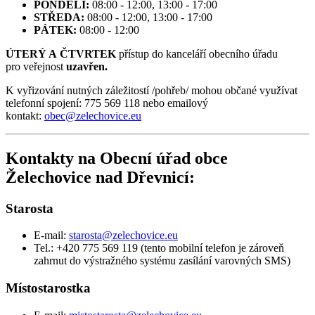
PONDĚLÍ:
08:00 - 12:00, 13:00 - 17:00
STŘEDA:
08:00 - 12:00, 13:00 - 17:00
PÁTEK:
08:00 - 12:00
ÚTERÝ A ČTVRTEK
přístup do kanceláří obecního úřadu
pro veřejnost
uzavřen.
K vyřizování nutných záležitostí /pohřeb/ mohou občané využívat
telefonní spojení: 775 569 118 nebo emailový
kontakt:
obec@zelechovice.eu
Kontakty na Obecní úřad obce
Želechovice nad Dřevnicí:
Starosta
E-mail:
starosta@zelechovice.eu
Tel.: +420 775 569 119 (tento mobilní telefon je zároveň
zahrnut do výstražného systému zasílání varovných SMS)
Místostarostka