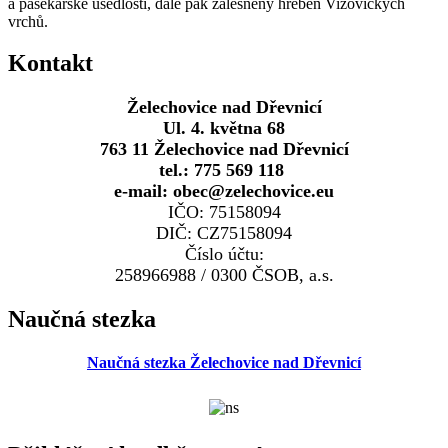
a pasekářské usedlosti, dále pak zalesněný hřeben Vizovických
vrchů.
Kontakt
Želechovice nad Dřevnicí
Ul. 4. května 68
763 11 Želechovice nad Dřevnicí
tel.: 775 569 118
e-mail: obec@zelechovice.eu
IČO: 75158094
DIČ: CZ75158094
Číslo účtu:
258966988 / 0300 ČSOB, a.s.
Naučná stezka
Naučná stezka Želechovice nad Dřevnicí