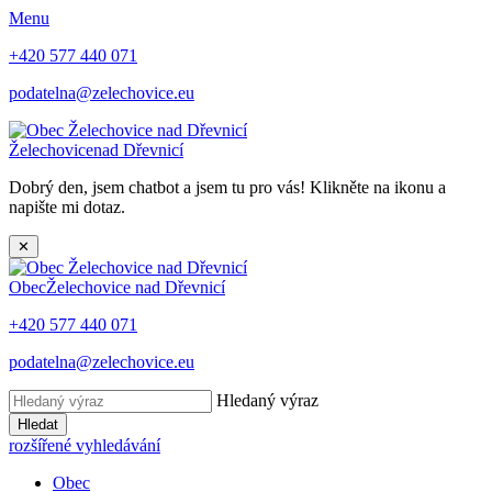
Menu
+420 577 440 071
podatelna@zelechovice.eu
Želechovice
nad Dřevnicí
Dobrý den, jsem chatbot a jsem tu pro vás! Klikněte na ikonu a
napište mi dotaz.
✕
Obec
Želechovice nad Dřevnicí
+420 577 440 071
podatelna@zelechovice.eu
Hledaný výraz
Hledat
rozšířené vyhledávání
Obec