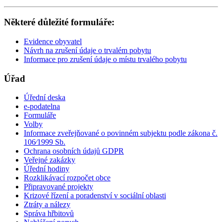
Některé důležité formuláře:
Evidence obyvatel
Návrh na zrušení údaje o trvalém pobytu
Informace pro zrušení údaje o místu trvalého pobytu
Úřad
Úřední deska
e-podatelna
Formuláře
Volby
Informace zveřejňované o povinném subjektu podle zákona č.
106⁄1999 Sb.
Ochrana osobních údajů GDPR
Veřejné zakázky
Úřední hodiny
Rozklikávací rozpočet obce
Připravované projekty
Krizové řízení a poradenství v sociální oblasti
Ztráty a nálezy
Správa hřbitovů