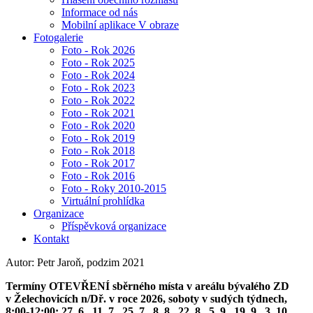
Informace od nás
Mobilní aplikace V obraze
Fotogalerie
Foto - Rok 2026
Foto - Rok 2025
Foto - Rok 2024
Foto - Rok 2023
Foto - Rok 2022
Foto - Rok 2021
Foto - Rok 2020
Foto - Rok 2019
Foto - Rok 2018
Foto - Rok 2017
Foto - Rok 2016
Foto - Roky 2010-2015
Virtuální prohlídka
Organizace
Příspěvková organizace
Kontakt
Autor: Petr Jaroň, podzim 2021
Termíny OTEVŘENÍ sběrného místa v areálu bývalého ZD
v Želechovicích n/Dř. v roce 2026, soboty v sudých týdnech,
8:00-12:00: 27. 6., 11. 7., 25. 7., 8. 8., 22. 8., 5. 9., 19. 9., 3. 10.,