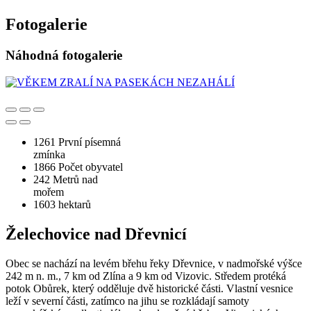
Fotogalerie
Náhodná fotogalerie
1261
První písemná
zmínka
1866
Počet obyvatel
242
Metrů nad
mořem
1603
hektarů
Želechovice nad Dřevnicí
Obec se nachází na levém břehu řeky Dřevnice, v nadmořské výšce
242 m n. m., 7 km od Zlína a 9 km od Vizovic. Středem protéká
potok Obůrek, který odděluje dvě historické části. Vlastní vesnice
leží v severní části, zatímco na jihu se rozkládají samoty