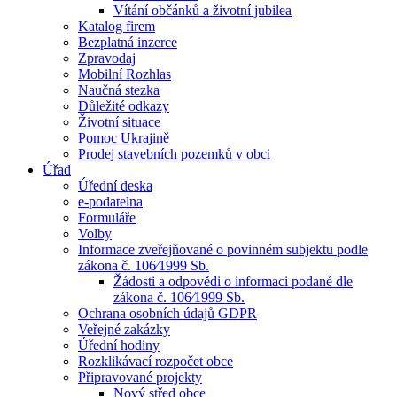
Vítání občánků a životní jubilea
Katalog firem
Bezplatná inzerce
Zpravodaj
Mobilní Rozhlas
Naučná stezka
Důležité odkazy
Životní situace
Pomoc Ukrajině
Prodej stavebních pozemků v obci
Úřad
Úřední deska
e-podatelna
Formuláře
Volby
Informace zveřejňované o povinném subjektu podle
zákona č. 106⁄1999 Sb.
Žádosti a odpovědi o informaci podané dle
zákona č. 106⁄1999 Sb.
Ochrana osobních údajů GDPR
Veřejné zakázky
Úřední hodiny
Rozklikávací rozpočet obce
Připravované projekty
Nový střed obce