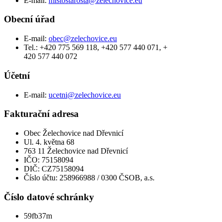
E-mail:
mistostarosta@zelechovice.eu
Obecní úřad
E-mail:
obec@zelechovice.eu
Tel.: +420 775 569 118, +420 577 440 071, +
420 577 440 072
Účetní
E-mail:
ucetni@zelechovice.eu
Fakturační adresa
Obec Želechovice nad Dřevnicí
Ul. 4. května 68
763 11 Želechovice nad Dřevnicí
IČO: 75158094
DIČ: CZ75158094
Číslo účtu: 258966988 / 0300 ČSOB, a.s.
Číslo datové schránky
59fb37m