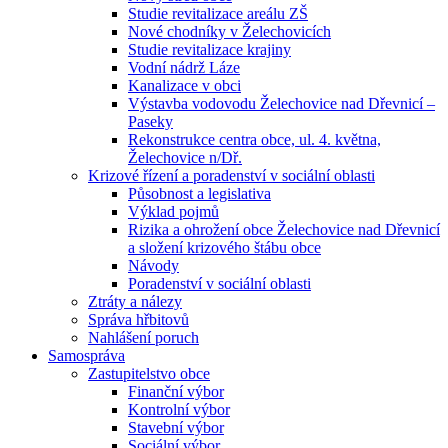
Studie revitalizace areálu ZŠ
Nové chodníky v Želechovicích
Studie revitalizace krajiny
Vodní nádrž Láze
Kanalizace v obci
Výstavba vodovodu Želechovice nad Dřevnicí –
Paseky
Rekonstrukce centra obce, ul. 4. května,
Želechovice n/Dř.
Krizové řízení a poradenství v sociální oblasti
Působnost a legislativa
Výklad pojmů
Rizika a ohrožení obce Želechovice nad Dřevnicí
a složení krizového štábu obce
Návody
Poradenství v sociální oblasti
Ztráty a nálezy
Správa hřbitovů
Nahlášení poruch
Samospráva
Zastupitelstvo obce
Finanční výbor
Kontrolní výbor
Stavební výbor
Sociální výbor