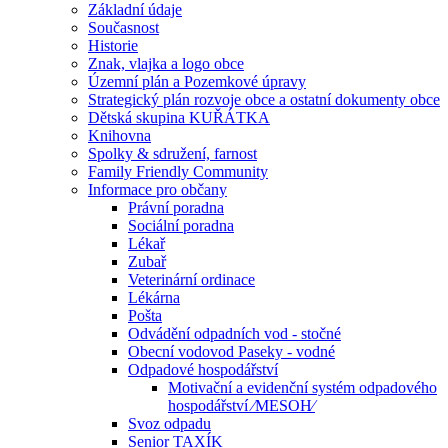
Základní údaje
Současnost
Historie
Znak, vlajka a logo obce
Územní plán a Pozemkové úpravy
Strategický plán rozvoje obce a ostatní dokumenty obce
Dětská skupina KUŘÁTKA
Knihovna
Spolky & sdružení, farnost
Family Friendly Community
Informace pro občany
Právní poradna
Sociální poradna
Lékař
Zubař
Veterinární ordinace
Lékárna
Pošta
Odvádění odpadních vod - stočné
Obecní vodovod Paseky - vodné
Odpadové hospodářství
Motivační a evidenční systém odpadového
hospodářství ⁄MESOH⁄
Svoz odpadu
Senior TAXÍK