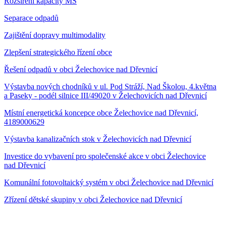
Rozšíření kapacity MŠ
Separace odpadů
Zajištění dopravy multimodality
Zlepšení strategického řízení obce
Řešení odpadů v obci Želechovice nad Dřevnicí
Výstavba nových chodníků v ul. Pod Stráží, Nad Školou, 4.května
a Paseky - podél silnice III/49020 v Želechovicích nad Dřevnicí
Místní energetická koncepce obce Želechovice nad Dřevnicí,
4189000629
Výstavba kanalizačních stok v Želechovicích nad Dřevnicí
Investice do vybavení pro společenské akce v obci Želechovice
nad Dřevnicí
Komunální fotovoltaický systém v obci Želechovice nad Dřevnicí
Zřízení dětské skupiny v obci Želechovice nad Dřevnicí