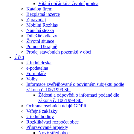
Vítání občánků a životní jubilea
Katalog firem
Bezplatná inzerce
Zpravodaj
Mobilní Rozhlas
Naučná stezka
Důležité odkazy
Životní situace
Pomoc Ukrajině
Prodej stavebních pozemků v obci
Úřad
Úřední deska
e-podatelna
Formuláře
Volby
Informace zveřejňované o povinném subjektu podle
zákona č. 106⁄1999 Sb.
Žádosti a odpovědi o informaci podané dle
zákona č. 106⁄1999 Sb.
Ochrana osobních údajů GDPR
Veřejné zakázky
Úřední hodiny
Rozklikávací rozpočet obce
Připravované projekty
Nový střed obce