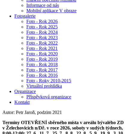
Informace od nás
Mobilní aplikace V obraze
Fotogalerie
Foto - Rok 2026
Foto - Rok 2025
Foto - Rok 2024
Foto - Rok 2023
Foto - Rok 2022
Foto - Rok 2021
Foto - Rok 2020
Foto - Rok 2019
Foto - Rok 2018
Foto - Rok 2017
Foto - Rok 2016
Foto - Roky 2010-2015
Virtuální prohlídka
Organizace
Příspěvková organizace
Kontakt
Autor: Petr Jaroň, podzim 2021
Termíny OTEVŘENÍ sběrného místa v areálu bývalého ZD
v Želechovicích n/Dř. v roce 2026, soboty v sudých týdnech,
8:00-12:00: 27. 6., 11. 7., 25. 7., 8. 8., 22. 8., 5. 9., 19. 9., 3. 10.,