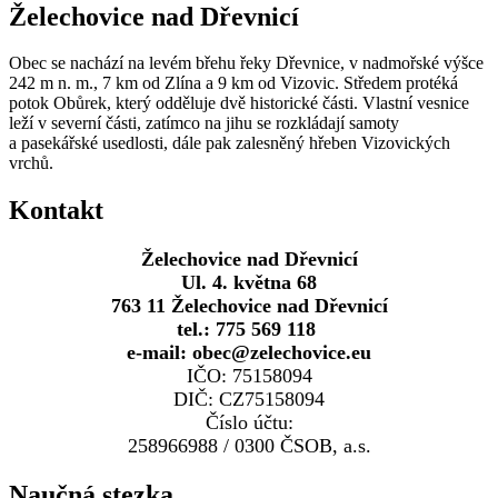
Želechovice nad Dřevnicí
Obec se nachází na levém břehu řeky Dřevnice, v nadmořské výšce
242 m n. m., 7 km od Zlína a 9 km od Vizovic. Středem protéká
potok Obůrek, který odděluje dvě historické části. Vlastní vesnice
leží v severní části, zatímco na jihu se rozkládají samoty
a pasekářské usedlosti, dále pak zalesněný hřeben Vizovických
vrchů.
Kontakt
Želechovice nad Dřevnicí
Ul. 4. května 68
763 11 Želechovice nad Dřevnicí
tel.: 775 569 118
e-mail: obec@zelechovice.eu
IČO: 75158094
DIČ: CZ75158094
Číslo účtu:
258966988 / 0300 ČSOB, a.s.
Naučná stezka