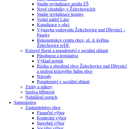
Studie revitalizace areálu ZŠ
Nové chodníky v Želechovicích
Studie revitalizace krajiny
Vodní nádrž Láze
Kanalizace v obci
Výstavba vodovodu Želechovice nad Dřevnicí –
Paseky
Rekonstrukce centra obce, ul. 4. května,
Želechovice n/Dř.
Krizové řízení a poradenství v sociální oblasti
Působnost a legislativa
Výklad pojmů
Rizika a ohrožení obce Želechovice nad Dřevnicí
a složení krizového štábu obce
Návody
Poradenství v sociální oblasti
Ztráty a nálezy
Správa hřbitovů
Nahlášení poruch
Samospráva
Zastupitelstvo obce
Finanční výbor
Kontrolní výbor
Stavební výbor
Sociální výbor