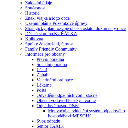
Základní údaje
Současnost
Historie
Znak, vlajka a logo obce
Územní plán a Pozemkové úpravy
Strategický plán rozvoje obce a ostatní dokumenty obce
Dětská skupina KUŘÁTKA
Knihovna
Spolky & sdružení, farnost
Family Friendly Community
Informace pro občany
Právní poradna
Sociální poradna
Lékař
Zubař
Veterinární ordinace
Lékárna
Pošta
Odvádění odpadních vod - stočné
Obecní vodovod Paseky - vodné
Odpadové hospodářství
Motivační a evidenční systém odpadového
hospodářství ⁄MESOH⁄
Svoz odpadu
Senior TAXÍK