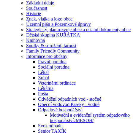
Základní údaje
Současnost
Historie
Znak, vlajka a logo obce
Územní plán a Pozemkové úpravy
Strategický plán rozvoje obce a ostatní dokumenty obce
Dětská skupina KUŘÁTKA
Knihovna
Spolky & sdružení, farnost
Family Friendly Community
Informace pro občany
Právní poradna
Sociální poradna
Lékař
Zubař
Veterinární ordinace
Lékárna
Pošta
Odvádění odpadních vod - stočné
Obecní vodovod Paseky - vodné
Odpadové hospodářství
Motivační a evidenční systém odpadového
hospodářství ⁄MESOH⁄
Svoz odpadu
Senior TAXÍK