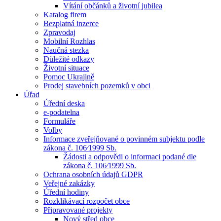
Vítání občánků a životní jubilea
Katalog firem
Bezplatná inzerce
Zpravodaj
Mobilní Rozhlas
Naučná stezka
Důležité odkazy
Životní situace
Pomoc Ukrajině
Prodej stavebních pozemků v obci
Úřad
Úřední deska
e-podatelna
Formuláře
Volby
Informace zveřejňované o povinném subjektu podle
zákona č. 106⁄1999 Sb.
Žádosti a odpovědi o informaci podané dle
zákona č. 106⁄1999 Sb.
Ochrana osobních údajů GDPR
Veřejné zakázky
Úřední hodiny
Rozklikávací rozpočet obce
Připravované projekty
Nový střed obce