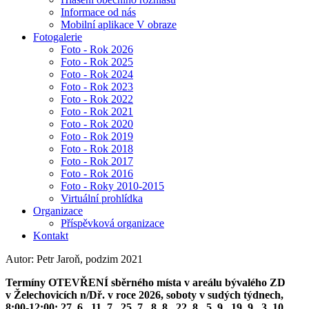
Informace od nás
Mobilní aplikace V obraze
Fotogalerie
Foto - Rok 2026
Foto - Rok 2025
Foto - Rok 2024
Foto - Rok 2023
Foto - Rok 2022
Foto - Rok 2021
Foto - Rok 2020
Foto - Rok 2019
Foto - Rok 2018
Foto - Rok 2017
Foto - Rok 2016
Foto - Roky 2010-2015
Virtuální prohlídka
Organizace
Příspěvková organizace
Kontakt
Autor: Petr Jaroň, podzim 2021
Termíny OTEVŘENÍ sběrného místa v areálu bývalého ZD
v Želechovicích n/Dř. v roce 2026, soboty v sudých týdnech,
8:00-12:00: 27. 6., 11. 7., 25. 7., 8. 8., 22. 8., 5. 9., 19. 9., 3. 10.,