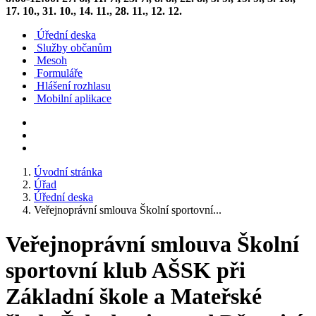
17. 10., 31. 10., 14. 11., 28. 11., 12. 12.
Úřední deska
Služby občanům
Mesoh
Formuláře
Hlášení rozhlasu
Mobilní aplikace
Úvodní stránka
Úřad
Úřední deska
Veřejnoprávní smlouva Školní sportovní...
Veřejnoprávní smlouva Školní
sportovní klub AŠSK při
Základní škole a Mateřské