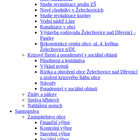
Studie revitalizace areálu ZŠ
Nové chodníky v Želechovicích
Studie revitalizace krajiny
Vodní nádrž Láze
Kanalizace v obci
Výstavba vodovodu Želechovice nad Dřevnicí –
Paseky
Rekonstrukce centra obce, ul. 4. května,
Želechovice n/Dř.
Krizové řízení a poradenství v sociální oblasti
Působnost a legislativa
Výklad pojmů
Rizika a ohrožení obce Želechovice nad Dřevnicí
a složení krizového štábu obce
Návody
Poradenství v sociální oblasti
Ztráty a nálezy
Správa hřbitovů
Nahlášení poruch
Samospráva
Zastupitelstvo obce
Finanční výbor
Kontrolní výbor
Stavební výbor
Sociální výbor