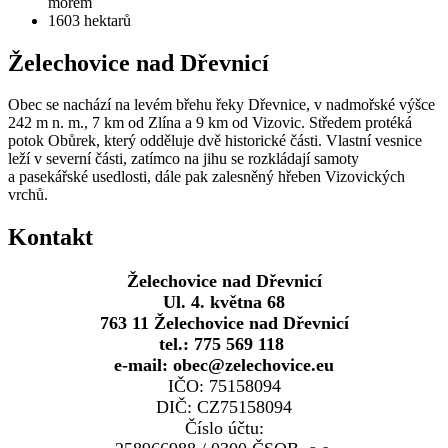
mořem
1603
hektarů
Želechovice nad Dřevnicí
Obec se nachází na levém břehu řeky Dřevnice, v nadmořské výšce
242 m n. m., 7 km od Zlína a 9 km od Vizovic. Středem protéká
potok Obůrek, který odděluje dvě historické části. Vlastní vesnice
leží v severní části, zatímco na jihu se rozkládají samoty
a pasekářské usedlosti, dále pak zalesněný hřeben Vizovických
vrchů.
Kontakt
Želechovice nad Dřevnicí
Ul. 4. května 68
763 11 Želechovice nad Dřevnicí
tel.: 775 569 118
e-mail: obec@zelechovice.eu
IČO: 75158094
DIČ: CZ75158094
Číslo účtu: