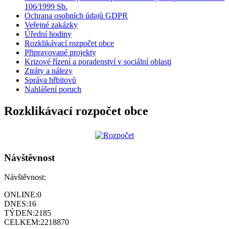
106⁄1999 Sb.
Ochrana osobních údajů GDPR
Veřejné zakázky
Úřední hodiny
Rozklikávací rozpočet obce
Připravované projekty
Krizové řízení a poradenství v sociální oblasti
Ztráty a nálezy
Správa hřbitovů
Nahlášení poruch
Rozklikávací rozpočet obce
Návštěvnost
Návštěvnost:
ONLINE:
0
DNES:
16
TÝDEN:
2185
CELKEM:
2218870