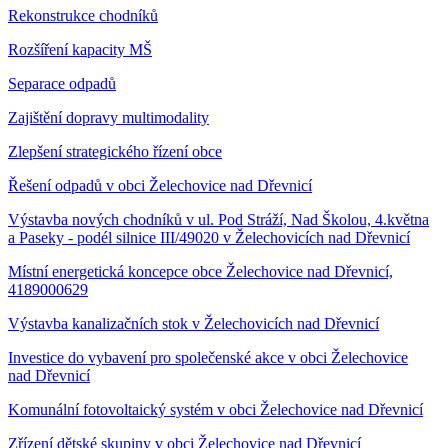
Rekonstrukce chodníků
Rozšíření kapacity MŠ
Separace odpadů
Zajištění dopravy multimodality
Zlepšení strategického řízení obce
Řešení odpadů v obci Želechovice nad Dřevnicí
Výstavba nových chodníků v ul. Pod Stráží, Nad Školou, 4.května
a Paseky - podél silnice III/49020 v Želechovicích nad Dřevnicí
Místní energetická koncepce obce Želechovice nad Dřevnicí,
4189000629
Výstavba kanalizačních stok v Želechovicích nad Dřevnicí
Investice do vybavení pro společenské akce v obci Želechovice
nad Dřevnicí
Komunální fotovoltaický systém v obci Želechovice nad Dřevnicí
Zřízení dětské skupiny v obci Želechovice nad Dřevnicí