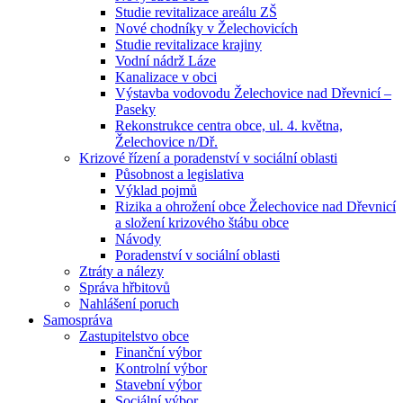
Studie revitalizace areálu ZŠ
Nové chodníky v Želechovicích
Studie revitalizace krajiny
Vodní nádrž Láze
Kanalizace v obci
Výstavba vodovodu Želechovice nad Dřevnicí –
Paseky
Rekonstrukce centra obce, ul. 4. května,
Želechovice n/Dř.
Krizové řízení a poradenství v sociální oblasti
Působnost a legislativa
Výklad pojmů
Rizika a ohrožení obce Želechovice nad Dřevnicí
a složení krizového štábu obce
Návody
Poradenství v sociální oblasti
Ztráty a nálezy
Správa hřbitovů
Nahlášení poruch
Samospráva
Zastupitelstvo obce
Finanční výbor
Kontrolní výbor
Stavební výbor
Sociální výbor