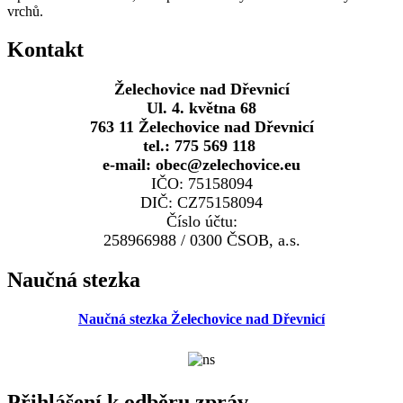
vrchů.
Kontakt
Želechovice nad Dřevnicí
Ul. 4. května 68
763 11 Želechovice nad Dřevnicí
tel.: 775 569 118
e-mail: obec@zelechovice.eu
IČO: 75158094
DIČ: CZ75158094
Číslo účtu:
258966988 / 0300 ČSOB, a.s.
Naučná stezka
Naučná stezka Želechovice nad Dřevnicí
Přihlášení k odběru zpráv