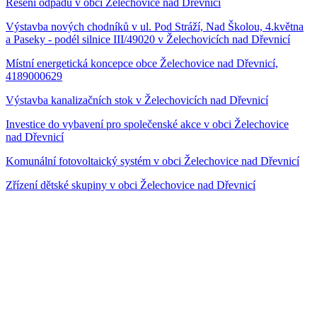
Řešení odpadů v obci Želechovice nad Dřevnicí
Výstavba nových chodníků v ul. Pod Stráží, Nad Školou, 4.května
a Paseky - podél silnice III/49020 v Želechovicích nad Dřevnicí
Místní energetická koncepce obce Želechovice nad Dřevnicí,
4189000629
Výstavba kanalizačních stok v Želechovicích nad Dřevnicí
Investice do vybavení pro společenské akce v obci Želechovice
nad Dřevnicí
Komunální fotovoltaický systém v obci Želechovice nad Dřevnicí
Zřízení dětské skupiny v obci Želechovice nad Dřevnicí