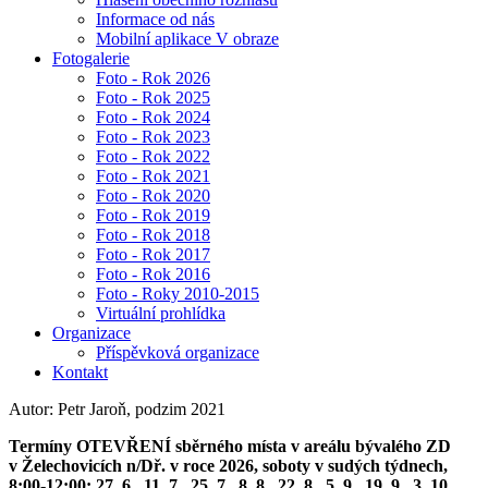
Informace od nás
Mobilní aplikace V obraze
Fotogalerie
Foto - Rok 2026
Foto - Rok 2025
Foto - Rok 2024
Foto - Rok 2023
Foto - Rok 2022
Foto - Rok 2021
Foto - Rok 2020
Foto - Rok 2019
Foto - Rok 2018
Foto - Rok 2017
Foto - Rok 2016
Foto - Roky 2010-2015
Virtuální prohlídka
Organizace
Příspěvková organizace
Kontakt
Autor: Petr Jaroň, podzim 2021
Termíny OTEVŘENÍ sběrného místa v areálu bývalého ZD
v Želechovicích n/Dř. v roce 2026, soboty v sudých týdnech,
8:00-12:00: 27. 6., 11. 7., 25. 7., 8. 8., 22. 8., 5. 9., 19. 9., 3. 10.,