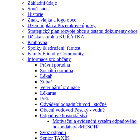
Základní údaje
Současnost
Historie
Znak, vlajka a logo obce
Územní plán a Pozemkové úpravy
Strategický plán rozvoje obce a ostatní dokumenty obce
Dětská skupina KUŘÁTKA
Knihovna
Spolky & sdružení, farnost
Family Friendly Community
Informace pro občany
Právní poradna
Sociální poradna
Lékař
Zubař
Veterinární ordinace
Lékárna
Pošta
Odvádění odpadních vod - stočné
Obecní vodovod Paseky - vodné
Odpadové hospodářství
Motivační a evidenční systém odpadového
hospodářství ⁄MESOH⁄
Svoz odpadu
Senior TAXÍK