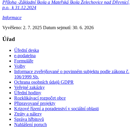
Příloha -Základní škola a Mateřská škola Želechovice nad Dřevnicí,
p.o., k 31.12.2024
Informace
Vyvěšeno: 2. 7. 2025
Datum sejmutí: 30. 6. 2026
Úřad
Úřední deska
e-podatelna
Formuláře
Volby
Informace zveřejňované o povinném subjektu podle zákona č.
106⁄1999 Sb.
Ochrana osobních údajů GDPR
Veřejné zakázky
Úřední hodiny
Rozklikávací rozpočet obce
Připravované projekty
Krizové řízení a poradenství v sociální oblasti
Ztráty a nálezy
Správa hřbitovů
Nahlášení poruch