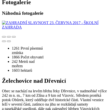
Fotogalerie
Náhodná fotogalerie
1261
První písemná
zmínka
1866
Počet obyvatel
242
Metrů nad
mořem
1603
hektarů
Želechovice nad Dřevnicí
Obec se nachází na levém břehu řeky Dřevnice, v nadmořské výšce
242 m n. m., 7 km od Zlína a 9 km od Vizovic. Středem protéká
potok Obůrek, který odděluje dvě historické části. Vlastní vesnice
leží v severní části, zatímco na jihu se rozkládají samoty
a pasekářské usedlosti, dále pak zalesněný hřeben Vizovických