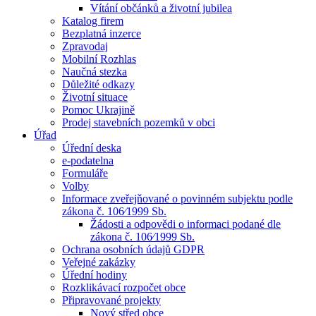
Vítání občánků a životní jubilea
Katalog firem
Bezplatná inzerce
Zpravodaj
Mobilní Rozhlas
Naučná stezka
Důležité odkazy
Životní situace
Pomoc Ukrajině
Prodej stavebních pozemků v obci
Úřad
Úřední deska
e-podatelna
Formuláře
Volby
Informace zveřejňované o povinném subjektu podle
zákona č. 106⁄1999 Sb.
Žádosti a odpovědi o informaci podané dle
zákona č. 106⁄1999 Sb.
Ochrana osobních údajů GDPR
Veřejné zakázky
Úřední hodiny
Rozklikávací rozpočet obce
Připravované projekty
Nový střed obce