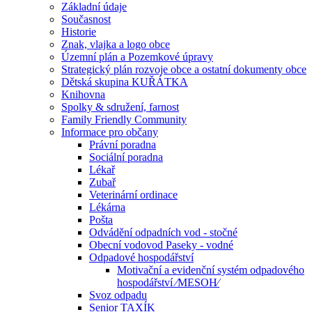
Základní údaje
Současnost
Historie
Znak, vlajka a logo obce
Územní plán a Pozemkové úpravy
Strategický plán rozvoje obce a ostatní dokumenty obce
Dětská skupina KUŘÁTKA
Knihovna
Spolky & sdružení, farnost
Family Friendly Community
Informace pro občany
Právní poradna
Sociální poradna
Lékař
Zubař
Veterinární ordinace
Lékárna
Pošta
Odvádění odpadních vod - stočné
Obecní vodovod Paseky - vodné
Odpadové hospodářství
Motivační a evidenční systém odpadového
hospodářství ⁄MESOH⁄
Svoz odpadu
Senior TAXÍK