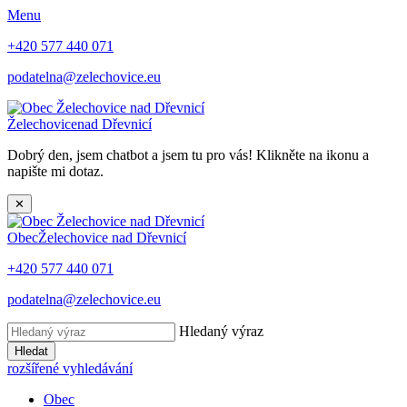
Menu
+420 577 440 071
podatelna@zelechovice.eu
Želechovice
nad Dřevnicí
Dobrý den, jsem chatbot a jsem tu pro vás! Klikněte na ikonu a
napište mi dotaz.
✕
Obec
Želechovice nad Dřevnicí
+420 577 440 071
podatelna@zelechovice.eu
Hledaný výraz
Hledat
rozšířené vyhledávání
Obec