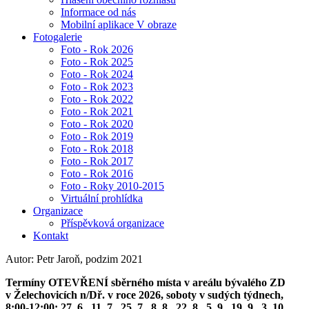
Informace od nás
Mobilní aplikace V obraze
Fotogalerie
Foto - Rok 2026
Foto - Rok 2025
Foto - Rok 2024
Foto - Rok 2023
Foto - Rok 2022
Foto - Rok 2021
Foto - Rok 2020
Foto - Rok 2019
Foto - Rok 2018
Foto - Rok 2017
Foto - Rok 2016
Foto - Roky 2010-2015
Virtuální prohlídka
Organizace
Příspěvková organizace
Kontakt
Autor: Petr Jaroň, podzim 2021
Termíny OTEVŘENÍ sběrného místa v areálu bývalého ZD
v Želechovicích n/Dř. v roce 2026, soboty v sudých týdnech,
8:00-12:00: 27. 6., 11. 7., 25. 7., 8. 8., 22. 8., 5. 9., 19. 9., 3. 10.,