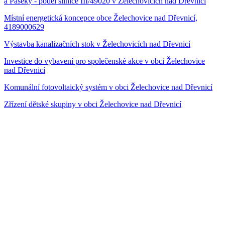
a Paseky - podél silnice III/49020 v Želechovicích nad Dřevnicí
Místní energetická koncepce obce Želechovice nad Dřevnicí,
4189000629
Výstavba kanalizačních stok v Želechovicích nad Dřevnicí
Investice do vybavení pro společenské akce v obci Želechovice
nad Dřevnicí
Komunální fotovoltaický systém v obci Želechovice nad Dřevnicí
Zřízení dětské skupiny v obci Želechovice nad Dřevnicí