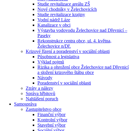
Studie revitalizace areálu ZŠ
Nové chodníky v Želechovicích
Studie revitalizace krajiny
Vodní nádrž Láze
Kanalizace v obci
Výstavba vodovodu Želechovice nad Dřevnicí –
Paseky
Rekonstrukce centra obce, ul. 4. května,
Želechovice n/Dř.
Krizové řízení a poradenství v sociální oblasti
Působnost a legislativa
Výklad pojmů
Rizika a ohrožení obce Želechovice nad Dřevnicí
a složení krizového štábu obce
Návody
Poradenství v sociální oblasti
Ztráty a nálezy
Správa hřbitovů
Nahlášení poruch
Samospráva
Zastupitelstvo obce
Finanční výbor
Kontrolní výbor
Stavební výbor
Sociální výbor