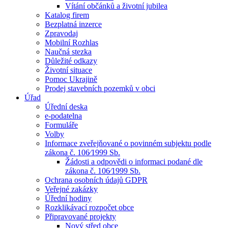
Vítání občánků a životní jubilea
Katalog firem
Bezplatná inzerce
Zpravodaj
Mobilní Rozhlas
Naučná stezka
Důležité odkazy
Životní situace
Pomoc Ukrajině
Prodej stavebních pozemků v obci
Úřad
Úřední deska
e-podatelna
Formuláře
Volby
Informace zveřejňované o povinném subjektu podle
zákona č. 106⁄1999 Sb.
Žádosti a odpovědi o informaci podané dle
zákona č. 106⁄1999 Sb.
Ochrana osobních údajů GDPR
Veřejné zakázky
Úřední hodiny
Rozklikávací rozpočet obce
Připravované projekty
Nový střed obce