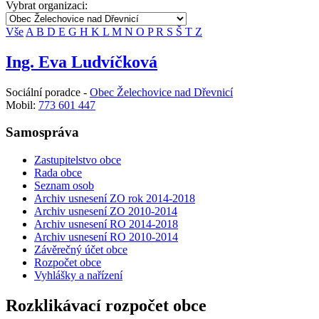
Vybrat organizaci:
Vše
A
B
D
E
G
H
K
L
M
N
O
P
R
S
Š
T
Z
Ing. Eva Ludvíčková
Sociální poradce -
Obec Želechovice nad Dřevnicí
Mobil:
773 601 447
Samospráva
Zastupitelstvo obce
Rada obce
Seznam osob
Archiv usnesení ZO rok 2014-2018
Archiv usnesení ZO 2010-2014
Archiv usnesení RO 2014-2018
Archiv usnesení RO 2010-2014
Závěrečný účet obce
Rozpočet obce
Vyhlášky a nařízení
Rozklikávací rozpočet obce