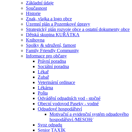
Základní údaje
Současnost
Historie
Znak, vlajka a logo obce
Územní plán a Pozemkové úpravy
Strategický plán rozvoje obce a ostatní dokumenty obce
Dětská skupina KUŘÁTKA
Knihovna
Spolky & sdružení, farnost
Family Friendly Community
Informace pro občany
Právní poradna
Sociální poradna
Lékař
Zubař
Veterinární ordinace
Lékárna
Pošta
Odvádění odpadních vod - stočné
Obecní vodovod Paseky - vodné
Odpadové hospodářství
Motivační a evidenční systém odpadového
hospodářství ⁄MESOH⁄
Svoz odpadu
Senior TAXÍK