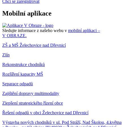
Chci se zaregistrovat
Mobilní aplikace
Sledujte informace z našeho webu v
mobilní aplikaci –
V OBRAZE.
ZŠ a MŠ Želechovice nad Dřevnicí
Zlín
Rekonstrukce chodníků
Rozšíření kapacity MŠ
Separace odpadů
Zajištění dopravy multimodality
Zlepšení strategického řízení obce
Řešení odpadů v obci Želechovice nad Dřevnicí
Výstavba nových chodníků v ul. Pod Stráží, Nad Školou, 4.května