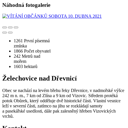
Náhodná fotogalerie
1261
První písemná
zmínka
1866
Počet obyvatel
242
Metrů nad
mořem
1603
hektarů
Želechovice nad Dřevnicí
Obec se nachází na levém břehu řeky Dřevnice, v nadmořské výšce
242 m n. m., 7 km od Zlína a 9 km od Vizovic. Středem protéká
potok Obůrek, který odděluje dvě historické části. Vlastní vesnice
leží v severní části, zatímco na jihu se rozkládají samoty
a pasekářské usedlosti, dále pak zalesněný hřeben Vizovických
vrchů.