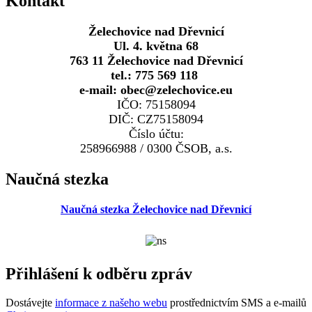
Kontakt
Želechovice nad Dřevnicí
Ul. 4. května 68
763 11 Želechovice nad Dřevnicí
tel.: 775 569 118
e-mail: obec@zelechovice.eu
IČO: 75158094
DIČ: CZ75158094
Číslo účtu:
258966988 / 0300 ČSOB, a.s.
Naučná stezka
Naučná stezka Želechovice nad Dřevnicí
Přihlášení k odběru zpráv
Dostávejte
informace z našeho webu
prostřednictvím SMS a e-mailů