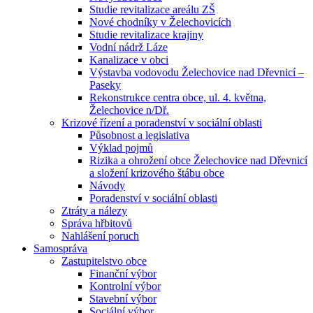
Studie revitalizace areálu ZŠ
Nové chodníky v Želechovicích
Studie revitalizace krajiny
Vodní nádrž Láze
Kanalizace v obci
Výstavba vodovodu Želechovice nad Dřevnicí –
Paseky
Rekonstrukce centra obce, ul. 4. května,
Želechovice n/Dř.
Krizové řízení a poradenství v sociální oblasti
Působnost a legislativa
Výklad pojmů
Rizika a ohrožení obce Želechovice nad Dřevnicí
a složení krizového štábu obce
Návody
Poradenství v sociální oblasti
Ztráty a nálezy
Správa hřbitovů
Nahlášení poruch
Samospráva
Zastupitelstvo obce
Finanční výbor
Kontrolní výbor
Stavební výbor
Sociální výbor