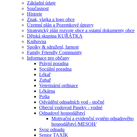
Základní údaje
Současnost
Historie
Znak, vlajka a logo obce
Územní plán a Pozemkové úpravy
Strategický plán rozvoje obce a ostatní dokumenty obce
Dětská skupina KUŘÁTKA
Knihovna
Spolky & sdružení, farnost
Family Friendly Community
Informace pro občany
Právní poradna
Sociální poradna
Lékař
Zubař
Veterinární ordinace
Lékárna
Pošta
Odvádění odpadních vod - stočné
Obecní vodovod Paseky - vodné
Odpadové hospodářství
Motivační a evidenční systém odpadového
hospodářství ⁄MESOH⁄
Svoz odpadu
Senior TAXÍK