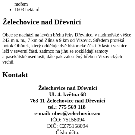
mořem
1603
hektarů
Želechovice nad Dřevnicí
Obec se nachází na levém břehu řeky Dřevnice, v nadmořské výšce
242 m n. m., 7 km od Zlína a 9 km od Vizovic. Středem protéká
potok Obůrek, který odděluje dvě historické části. Vlastní vesnice
leží v severní části, zatímco na jihu se rozkládají samoty
a pasekářské usedlosti, dále pak zalesněný hřeben Vizovických
vrchů.
Kontakt
Želechovice nad Dřevnicí
Ul. 4. května 68
763 11 Želechovice nad Dřevnicí
tel.: 775 569 118
e-mail: obec@zelechovice.eu
IČO: 75158094
DIČ: CZ75158094
Číslo účtu: