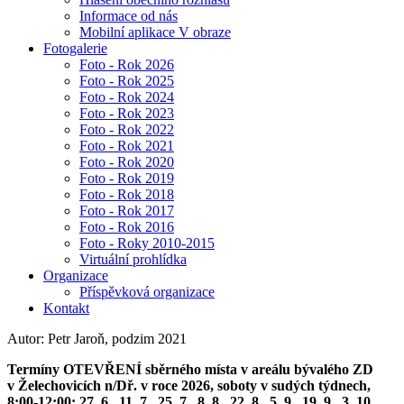
Informace od nás
Mobilní aplikace V obraze
Fotogalerie
Foto - Rok 2026
Foto - Rok 2025
Foto - Rok 2024
Foto - Rok 2023
Foto - Rok 2022
Foto - Rok 2021
Foto - Rok 2020
Foto - Rok 2019
Foto - Rok 2018
Foto - Rok 2017
Foto - Rok 2016
Foto - Roky 2010-2015
Virtuální prohlídka
Organizace
Příspěvková organizace
Kontakt
Autor: Petr Jaroň, podzim 2021
Termíny OTEVŘENÍ sběrného místa v areálu bývalého ZD
v Želechovicích n/Dř. v roce 2026, soboty v sudých týdnech,
8:00-12:00: 27. 6., 11. 7., 25. 7., 8. 8., 22. 8., 5. 9., 19. 9., 3. 10.,