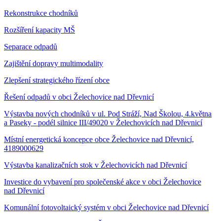
Rekonstrukce chodníků
Rozšíření kapacity MŠ
Separace odpadů
Zajištění dopravy multimodality
Zlepšení strategického řízení obce
Řešení odpadů v obci Želechovice nad Dřevnicí
Výstavba nových chodníků v ul. Pod Stráží, Nad Školou, 4.května
a Paseky - podél silnice III/49020 v Želechovicích nad Dřevnicí
Místní energetická koncepce obce Želechovice nad Dřevnicí,
4189000629
Výstavba kanalizačních stok v Želechovicích nad Dřevnicí
Investice do vybavení pro společenské akce v obci Želechovice
nad Dřevnicí
Komunální fotovoltaický systém v obci Želechovice nad Dřevnicí