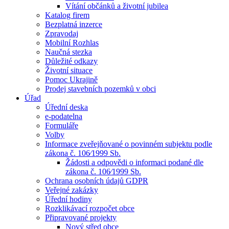
Vítání občánků a životní jubilea
Katalog firem
Bezplatná inzerce
Zpravodaj
Mobilní Rozhlas
Naučná stezka
Důležité odkazy
Životní situace
Pomoc Ukrajině
Prodej stavebních pozemků v obci
Úřad
Úřední deska
e-podatelna
Formuláře
Volby
Informace zveřejňované o povinném subjektu podle
zákona č. 106⁄1999 Sb.
Žádosti a odpovědi o informaci podané dle
zákona č. 106⁄1999 Sb.
Ochrana osobních údajů GDPR
Veřejné zakázky
Úřední hodiny
Rozklikávací rozpočet obce
Připravované projekty
Nový střed obce