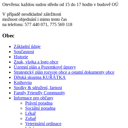
Otevřena: každou sudou středu od 15 do 17 hodin v budově OÚ
V případě neodkladné záležitosti
možnost objednání i mimo tento čas
na telefonu: 577 440 071, 775 569 118
Obec
Základní údaje
Současnost
Historie
Znak, vlajka a logo obce
Územní plán a Pozemkové úpravy
Strategický plán rozvoje obce a ostatní dokumenty obce
Dětská skupina KUŘÁTKA
Knihovna
Spolky & sdružení, farnost
Family Friendly Community
Informace pro občany
Právní poradna
Sociální poradna
Lékař
Zubař
Veterinární ordinace