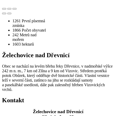
1261
První písemná
zmínka
1866
Počet obyvatel
242
Metrů nad
mořem
1603
hektarů
Želechovice nad Dřevnicí
Obec se nachází na levém břehu řeky Dřevnice, v nadmořské výšce
242 m n. m., 7 km od Zlína a 9 km od Vizovic. Středem protéká
potok Obůrek, který odděluje dvě historické části. Vlastní vesnice
leží v severní části, zatímco na jihu se rozkládají samoty
a pasekářské usedlosti, dále pak zalesněný hřeben Vizovických
vrchů.
Kontakt
Želechovice nad Dřevnicí