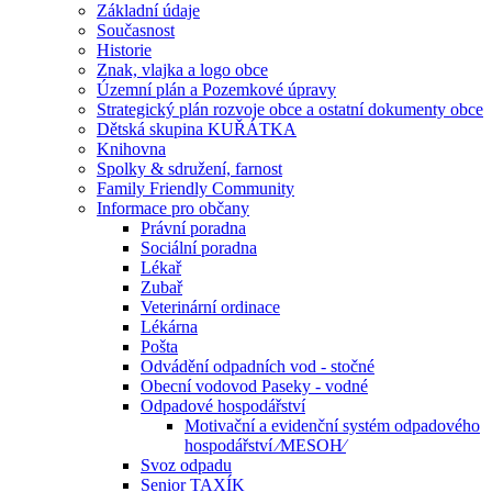
Základní údaje
Současnost
Historie
Znak, vlajka a logo obce
Územní plán a Pozemkové úpravy
Strategický plán rozvoje obce a ostatní dokumenty obce
Dětská skupina KUŘÁTKA
Knihovna
Spolky & sdružení, farnost
Family Friendly Community
Informace pro občany
Právní poradna
Sociální poradna
Lékař
Zubař
Veterinární ordinace
Lékárna
Pošta
Odvádění odpadních vod - stočné
Obecní vodovod Paseky - vodné
Odpadové hospodářství
Motivační a evidenční systém odpadového
hospodářství ⁄MESOH⁄
Svoz odpadu
Senior TAXÍK