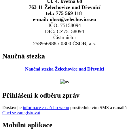
Ul. 4. května 68
763 11 Želechovice nad Dřevnicí
tel.: 775 569 118
e-mail: obec@zelechovice.eu
IČO: 75158094
DIČ: CZ75158094
Číslo účtu:
258966988 / 0300 ČSOB, a.s.
Naučná stezka
Naučná stezka Želechovice nad Dřevnicí
Přihlášení k odběru zpráv
Dostávejte
informace z našeho webu
prostřednictvím SMS a e-mailů
Chci se zaregistrovat
Mobilní aplikace