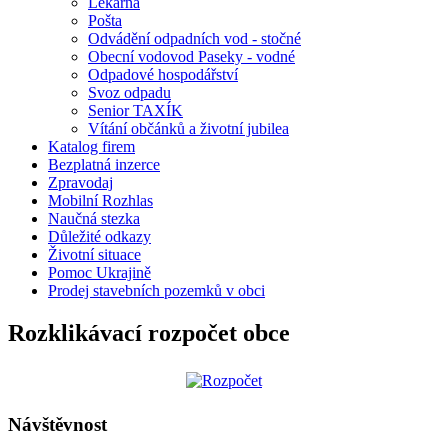
Lékárna
Pošta
Odvádění odpadních vod - stočné
Obecní vodovod Paseky - vodné
Odpadové hospodářství
Svoz odpadu
Senior TAXÍK
Vítání občánků a životní jubilea
Katalog firem
Bezplatná inzerce
Zpravodaj
Mobilní Rozhlas
Naučná stezka
Důležité odkazy
Životní situace
Pomoc Ukrajině
Prodej stavebních pozemků v obci
Rozklikávací rozpočet obce
Návštěvnost