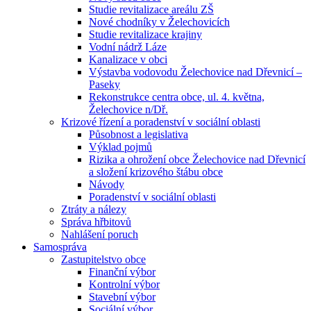
Studie revitalizace areálu ZŠ
Nové chodníky v Želechovicích
Studie revitalizace krajiny
Vodní nádrž Láze
Kanalizace v obci
Výstavba vodovodu Želechovice nad Dřevnicí –
Paseky
Rekonstrukce centra obce, ul. 4. května,
Želechovice n/Dř.
Krizové řízení a poradenství v sociální oblasti
Působnost a legislativa
Výklad pojmů
Rizika a ohrožení obce Želechovice nad Dřevnicí
a složení krizového štábu obce
Návody
Poradenství v sociální oblasti
Ztráty a nálezy
Správa hřbitovů
Nahlášení poruch
Samospráva
Zastupitelstvo obce
Finanční výbor
Kontrolní výbor
Stavební výbor
Sociální výbor