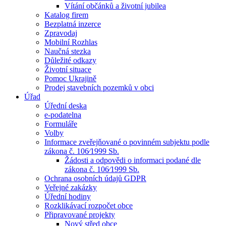
Vítání občánků a životní jubilea
Katalog firem
Bezplatná inzerce
Zpravodaj
Mobilní Rozhlas
Naučná stezka
Důležité odkazy
Životní situace
Pomoc Ukrajině
Prodej stavebních pozemků v obci
Úřad
Úřední deska
e-podatelna
Formuláře
Volby
Informace zveřejňované o povinném subjektu podle
zákona č. 106⁄1999 Sb.
Žádosti a odpovědi o informaci podané dle
zákona č. 106⁄1999 Sb.
Ochrana osobních údajů GDPR
Veřejné zakázky
Úřední hodiny
Rozklikávací rozpočet obce
Připravované projekty
Nový střed obce