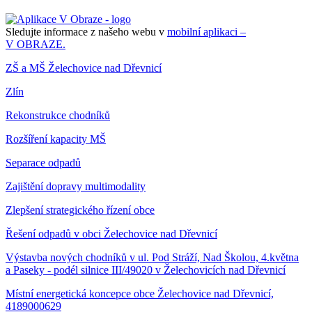
Sledujte informace z našeho webu v
mobilní aplikaci –
V OBRAZE.
ZŠ a MŠ Želechovice nad Dřevnicí
Zlín
Rekonstrukce chodníků
Rozšíření kapacity MŠ
Separace odpadů
Zajištění dopravy multimodality
Zlepšení strategického řízení obce
Řešení odpadů v obci Želechovice nad Dřevnicí
Výstavba nových chodníků v ul. Pod Stráží, Nad Školou, 4.května
a Paseky - podél silnice III/49020 v Želechovicích nad Dřevnicí
Místní energetická koncepce obce Želechovice nad Dřevnicí,
4189000629