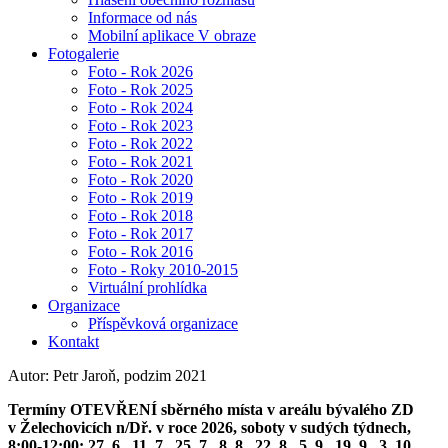
Informace od nás
Mobilní aplikace V obraze
Fotogalerie
Foto - Rok 2026
Foto - Rok 2025
Foto - Rok 2024
Foto - Rok 2023
Foto - Rok 2022
Foto - Rok 2021
Foto - Rok 2020
Foto - Rok 2019
Foto - Rok 2018
Foto - Rok 2017
Foto - Rok 2016
Foto - Roky 2010-2015
Virtuální prohlídka
Organizace
Příspěvková organizace
Kontakt
Autor: Petr Jaroň, podzim 2021
Termíny OTEVŘENÍ sběrného místa v areálu bývalého ZD
v Želechovicích n/Dř. v roce 2026, soboty v sudých týdnech,
8:00-12:00: 27. 6., 11. 7., 25. 7., 8. 8., 22. 8., 5. 9., 19. 9., 3. 10.,