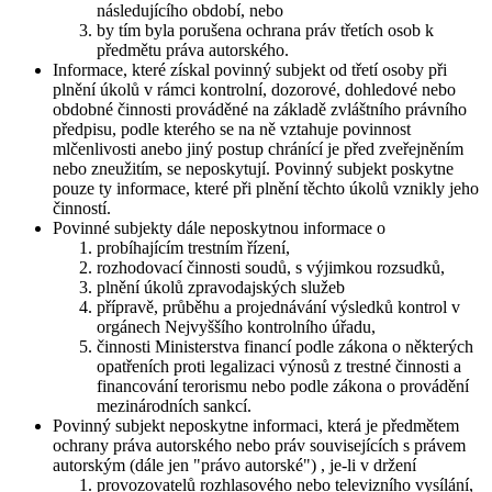
následujícího období, nebo
by tím byla porušena ochrana práv třetích osob k
předmětu práva autorského.
Informace, které získal povinný subjekt od třetí osoby při
plnění úkolů v rámci kontrolní, dozorové, dohledové nebo
obdobné činnosti prováděné na základě zvláštního právního
předpisu, podle kterého se na ně vztahuje povinnost
mlčenlivosti anebo jiný postup chránící je před zveřejněním
nebo zneužitím, se neposkytují. Povinný subjekt poskytne
pouze ty informace, které při plnění těchto úkolů vznikly jeho
činností.
Povinné subjekty dále neposkytnou informace o
probíhajícím trestním řízení,
rozhodovací činnosti soudů, s výjimkou rozsudků,
plnění úkolů zpravodajských služeb
přípravě, průběhu a projednávání výsledků kontrol v
orgánech Nejvyššího kontrolního úřadu,
činnosti Ministerstva financí podle zákona o některých
opatřeních proti legalizaci výnosů z trestné činnosti a
financování terorismu nebo podle zákona o provádění
mezinárodních sankcí.
Povinný subjekt neposkytne informaci, která je předmětem
ochrany práva autorského nebo práv souvisejících s právem
autorským (dále jen "právo autorské") , je-li v držení
provozovatelů rozhlasového nebo televizního vysílání,