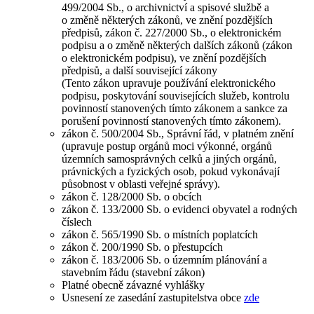
499/2004 Sb., o archivnictví a spisové službě a
o změně některých zákonů, ve znění pozdějších
předpisů, zákon č. 227/2000 Sb., o elektronickém
podpisu a o změně některých dalších zákonů (zákon
o elektronickém podpisu), ve znění pozdějších
předpisů, a další související zákony
(Tento zákon upravuje používání elektronického
podpisu, poskytování souvisejících služeb, kontrolu
povinností stanovených tímto zákonem a sankce za
porušení povinností stanovených tímto zákonem).
zákon č. 500/2004 Sb., Správní řád, v platném znění
(upravuje postup orgánů moci výkonné, orgánů
územních samosprávných celků a jiných orgánů,
právnických a fyzických osob, pokud vykonávají
působnost v oblasti veřejné správy).
zákon č. 128/2000 Sb. o obcích
zákon č. 133/2000 Sb. o evidenci obyvatel a rodných
číslech
zákon č. 565/1990 Sb. o místních poplatcích
zákon č. 200/1990 Sb. o přestupcích
zákon č. 183/2006 Sb. o územním plánování a
stavebním řádu (stavební zákon)
Platné obecně závazné vyhlášky
Usnesení ze zasedání zastupitelstva obce
zde