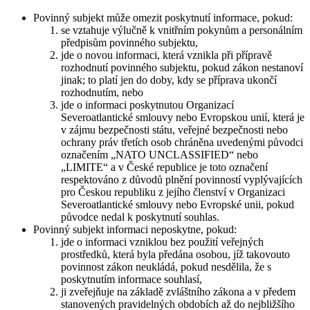
Povinný subjekt může omezit poskytnutí informace, pokud:
se vztahuje výlučně k vnitřním pokynům a personálním
předpisům povinného subjektu,
jde o novou informaci, která vznikla při přípravě
rozhodnutí povinného subjektu, pokud zákon nestanoví
jinak; to platí jen do doby, kdy se příprava ukončí
rozhodnutím, nebo
jde o informaci poskytnutou Organizací
Severoatlantické smlouvy nebo Evropskou unií, která je
v zájmu bezpečnosti státu, veřejné bezpečnosti nebo
ochrany práv třetích osob chráněna uvedenými původci
označením „NATO UNCLASSIFIED“ nebo
„LIMITE“ a v České republice je toto označení
respektováno z důvodů plnění povinností vyplývajících
pro Českou republiku z jejího členství v Organizaci
Severoatlantické smlouvy nebo Evropské unii, pokud
původce nedal k poskytnutí souhlas.
Povinný subjekt informaci neposkytne, pokud:
jde o informaci vzniklou bez použití veřejných
prostředků, která byla předána osobou, jíž takovouto
povinnost zákon neukládá, pokud nesdělila, že s
poskytnutím informace souhlasí,
ji zveřejňuje na základě zvláštního zákona a v předem
stanovených pravidelných obdobích až do nejbližšího