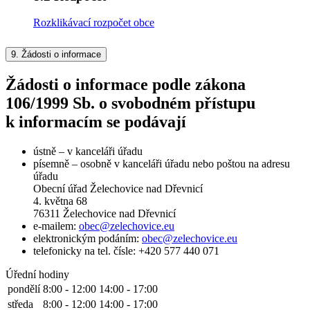
Rozklikávací rozpočet obce
9.
Žádosti o informace
Žádosti o informace podle zákona
106/1999 Sb. o svobodném přístupu
k informacím se podávají
ústně – v kanceláři úřadu
písemně – osobně v kanceláři úřadu nebo poštou na adresu
úřadu
Obecní úřad Želechovice nad Dřevnicí
4. května 68
76311 Želechovice nad Dřevnicí
e-mailem:
obec@zelechovice.eu
elektronickým podáním:
obec@zelechovice.eu
telefonicky na tel. čísle: +420 577 440 071
Úřední hodiny
pondělí
8:00 - 12:00
14:00 - 17:00
středa
8:00 - 12:00
14:00 - 17:00