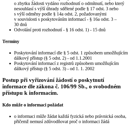
o zbytku žádosti vydáno rozhodnutí o odmítnutí, nebo který
nesouhlasí s výší úhrady sdělené podle § 17 odst. 3 nebo
s výší odměny podle § 14a odst. 2, požadovanými
v souvislosti s poskytováním informací - § 16a odst. 3 –
30 dnů
Odvolání proti rozhodnutí - § 16 odst. 1) - 15 dnů
Termíny
Poskytování informací dle § 5 odst. 1 způsobem umožňujícím
dálkový přístup (§ 5 odst. 2) - od 1.1.2001
Poskytování informací z registrů způsobem umožňujícím
dálkový přístup (§ 5 odst. 3) - od 1. 1. 2002
Postup při vyřizování žádostí o poskytnutí
informace dle zákona č. 106/99 Sb., o svobodném
přístupu k informacím.
Kdo může o informaci požádat
o informaci může žádat každá fyzická nebo právnická osoba,
přičemž nemusí zdůvodňovat proč o informaci žádá