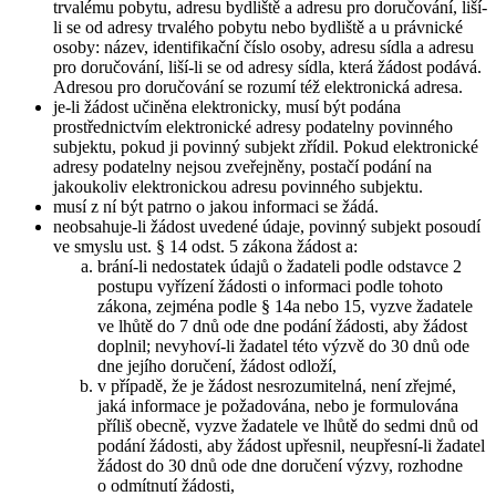
trvalému pobytu, adresu bydliště a adresu pro doručování, liší-
li se od adresy trvalého pobytu nebo bydliště a u právnické
osoby: název, identifikační číslo osoby, adresu sídla a adresu
pro doručování, liší-li se od adresy sídla, která žádost podává.
Adresou pro doručování se rozumí též elektronická adresa.
je-li žádost učiněna elektronicky, musí být podána
prostřednictvím elektronické adresy podatelny povinného
subjektu, pokud ji povinný subjekt zřídil. Pokud elektronické
adresy podatelny nejsou zveřejněny, postačí podání na
jakoukoliv elektronickou adresu povinného subjektu.
musí z ní být patrno o jakou informaci se žádá.
neobsahuje-li žádost uvedené údaje, povinný subjekt posoudí
ve smyslu ust. § 14 odst. 5 zákona žádost a:
brání-li nedostatek údajů o žadateli podle odstavce 2
postupu vyřízení žádosti o informaci podle tohoto
zákona, zejména podle § 14a nebo 15, vyzve žadatele
ve lhůtě do 7 dnů ode dne podání žádosti, aby žádost
doplnil; nevyhoví-li žadatel této výzvě do 30 dnů ode
dne jejího doručení, žádost odloží,
v případě, že je žádost nesrozumitelná, není zřejmé,
jaká informace je požadována, nebo je formulována
příliš obecně, vyzve žadatele ve lhůtě do sedmi dnů od
podání žádosti, aby žádost upřesnil, neupřesní-li žadatel
žádost do 30 dnů ode dne doručení výzvy, rozhodne
o odmítnutí žádosti,