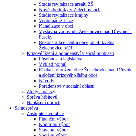
Studie revitalizace areálu ZŠ
Nové chodníky v Želechovicích
Studie revitalizace krajiny
Vodní nádrž Láze
Kanalizace v obci
Výstavba vodovodu Želechovice nad Dřevnicí –
Paseky
Rekonstrukce centra obce, ul. 4. května,
Želechovice n/Dř.
Krizové řízení a poradenství v sociální oblasti
Působnost a legislativa
Výklad pojmů
Rizika a ohrožení obce Želechovice nad Dřevnicí
a složení krizového štábu obce
Návody
Poradenství v sociální oblasti
Ztráty a nálezy
Správa hřbitovů
Nahlášení poruch
Samospráva
Zastupitelstvo obce
Finanční výbor
Kontrolní výbor
Stavební výbor
Sociální výbor