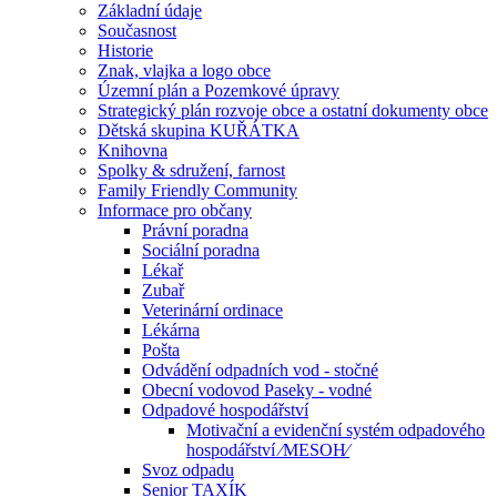
Základní údaje
Současnost
Historie
Znak, vlajka a logo obce
Územní plán a Pozemkové úpravy
Strategický plán rozvoje obce a ostatní dokumenty obce
Dětská skupina KUŘÁTKA
Knihovna
Spolky & sdružení, farnost
Family Friendly Community
Informace pro občany
Právní poradna
Sociální poradna
Lékař
Zubař
Veterinární ordinace
Lékárna
Pošta
Odvádění odpadních vod - stočné
Obecní vodovod Paseky - vodné
Odpadové hospodářství
Motivační a evidenční systém odpadového
hospodářství ⁄MESOH⁄
Svoz odpadu
Senior TAXÍK