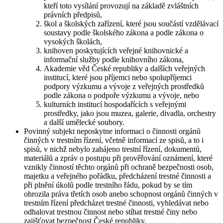
kteří toto vysílání provozují na základě zvláštních
právních předpisů,
škol a školských zařízení, které jsou součástí vzdělávací
soustavy podle školského zákona a podle zákona o
vysokých školách,
knihoven poskytujících veřejné knihovnické a
informační služby podle knihovního zákona,
Akademie věd České republiky a dalších veřejných
institucí, které jsou příjemci nebo spolupříjemci
podpory výzkumu a vývoje z veřejných prostředků
podle zákona o podpoře výzkumu a vývoje, nebo
kulturních institucí hospodařících s veřejnými
prostředky, jako jsou muzea, galerie, divadla, orchestry
a další umělecké soubory.
Povinný subjekt neposkytne informaci o činnosti orgánů
činných v trestním řízení, včetně informací ze spisů, a to i
spisů, v nichž nebylo zahájeno trestní řízení, dokumentů,
materiálů a zpráv o postupu při prověřování oznámení, které
vznikly činností těchto orgánů při ochraně bezpečnosti osob,
majetku a veřejného pořádku, předcházení trestné činnosti a
při plnění úkolů podle trestního řádu, pokud by se tím
ohrozila práva třetích osob anebo schopnost orgánů činných v
trestním řízení předcházet trestné činnosti, vyhledávat nebo
odhalovat trestnou činnost nebo stíhat trestné činy nebo
zajišťovat bezpečnost České republiky.