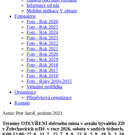
Informace od nás
Mobilní aplikace V obraze
Fotogalerie
Foto - Rok 2026
Foto - Rok 2025
Foto - Rok 2024
Foto - Rok 2023
Foto - Rok 2022
Foto - Rok 2021
Foto - Rok 2020
Foto - Rok 2019
Foto - Rok 2018
Foto - Rok 2017
Foto - Rok 2016
Foto - Roky 2010-2015
Virtuální prohlídka
Organizace
Příspěvková organizace
Kontakt
Autor: Petr Jaroň, podzim 2021
Termíny OTEVŘENÍ sběrného místa v areálu bývalého ZD
v Želechovicích n/Dř. v roce 2026, soboty v sudých týdnech,
8:00-12:00: 27. 6., 11. 7., 25. 7., 8. 8., 22. 8., 5. 9., 19. 9., 3. 10.,