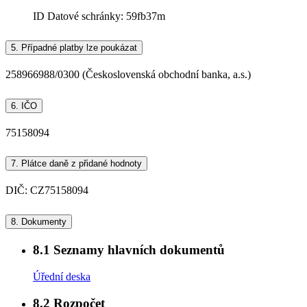
ID Datové schránky:
59fb37m
5.
Případné platby lze poukázat
258966988/0300 (Československá obchodní banka, a.s.)
6.
IČO
75158094
7.
Plátce daně z přidané hodnoty
DIČ: CZ75158094
8.
Dokumenty
8.1
Seznamy hlavních dokumentů
Úřední deska
8.2
Rozpočet