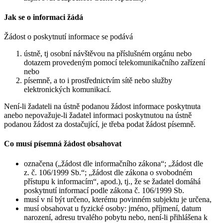
Jak se o informaci žádá
Žádost o poskytnutí informace se podává
ústně, tj osobní návštěvou na příslušném orgánu nebo
dotazem provedeným pomocí telekomunikačního zařízení
nebo
písemně, a to i prostřednictvím sítě nebo služby
elektronických komunikací.
Není-li žadateli na ústně podanou žádost informace poskytnuta
anebo nepovažuje-li žadatel informaci poskytnutou na ústně
podanou žádost za dostačující, je třeba podat žádost písemně.
Co musí písemná žádost obsahovat
označena („žádost dle informačního zákona“; „žádost dle
z. č. 106/1999 Sb.“; „žádost dle zákona o svobodném
přístupu k informacím“, apod.), tj., že se žadatel domáhá
poskytnutí informací podle zákona č. 106/1999 Sb.
musí v ní být určeno, kterému povinném subjektu je určena,
musí obsahovat u fyzické osoby: jméno, příjmení, datum
narození, adresu trvalého pobytu nebo, není-li přihlášena k