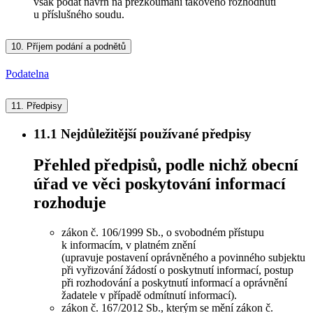
však podat návrh na přezkoumání takového rozhodnutí
u příslušného soudu.
10.
Příjem podání a podnětů
Podatelna
11.
Předpisy
11.1
Nejdůležitější používané předpisy
Přehled předpisů, podle nichž obecní
úřad ve věci poskytování informací
rozhoduje
zákon č. 106/1999 Sb., o svobodném přístupu
k informacím, v platném znění
(upravuje postavení oprávněného a povinného subjektu
při vyřizování žádostí o poskytnutí informací, postup
při rozhodování a poskytnutí informací a oprávnění
žadatele v případě odmítnutí informací).
zákon č. 167/2012 Sb., kterým se mění zákon č.