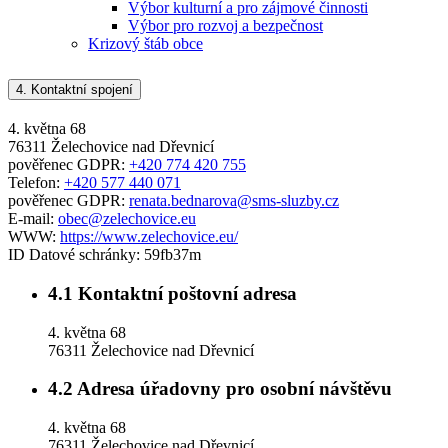
Výbor kulturní a pro zájmové činnosti
Výbor pro rozvoj a bezpečnost
Krizový štáb obce
4.
Kontaktní spojení
4. května 68
76311 Želechovice nad Dřevnicí
pověřenec GDPR:
+420 774 420 755
Telefon:
+420 577 440 071
pověřenec GDPR:
renata.bednarova@sms-sluzby.cz
E-mail:
obec@zelechovice.eu
WWW:
https://www.zelechovice.eu/
ID Datové schránky:
59fb37m
4.1
Kontaktní poštovní adresa
4. května 68
76311 Želechovice nad Dřevnicí
4.2
Adresa úřadovny pro osobní návštěvu
4. května 68
76311 Želechovice nad Dřevnicí