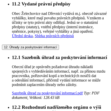
11.2
Vydané právní předpisy
Obec Želechovice nad Dřevnicí vydává m.j. obecně závazné
vyhlášky, které mají povahu právních předpisů. Vznikem a
účinky se tyto právní akty odlišují. Jedná se o statutární
předpisy (statuty), vnitřní předpisy (interní instrukce,
směrnice, pokyny), veřejné vyhlášky a jiná opatření.
Úřední deska
,
Sbírka právních předpisů
12.
Úhrady za poskytování informací
12.1
Sazebník úhrad za poskytování informací
Obecní úřad je oprávněn požadovat úhradu nákladů
spojených s vyhledáváním informací, např. za přímou mzdu
pracovníka, pořizování kopií a technických nosičů dat
a odesílání informací, přičemž vydání informace se může
podmínit zaplacením úhrady nebo zálohy.
Sazebník úhrad za poskytování informací.pdf
Typ: PDF
dokument, Velikost: 128.43 kB
12.2
Rozhodnutí nadřízeného orgánu o výši