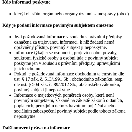
Kdo informaci poskytne
kterýkoli státní orgán nebo orgány územní samosprávy (obce)
Kdy je podání informace povinným subjektem omezeno
Je-li požadovaná informace v souladu s právními předpisy
označena za utajovanou informaci, k níž žadatel nemá
oprávněný přístup, povinný subjekt ji neposkytne.
Informace týkající se osobnosti, projevů osobní povahy,
soukromí fyzické osoby a osobní údaje povinný subjekt
poskytne jen v souladu s právními předpisy, upravujícími
jejich ochranu.
Pokud je požadovaná informace obchodním tajemstvím dle
ust. § 17 zák. č. 513/1991 Sb., obchodního zákoníku, resp.
dle ust. § 504 zák. č. 89/2012 Sb., občanského zákoníku,
povinný subjekt ji neposkytne.
Informace o majetkových poměrech osoby, která není
povinným subjektem, získané na základě zákonů o daních,
poplatcích, penzijním nebo zdravotním pojištění anebo
sociálním zabezpečení povinný subjekt podle tohoto zákona
neposkytne.
Další omezení práva na informace