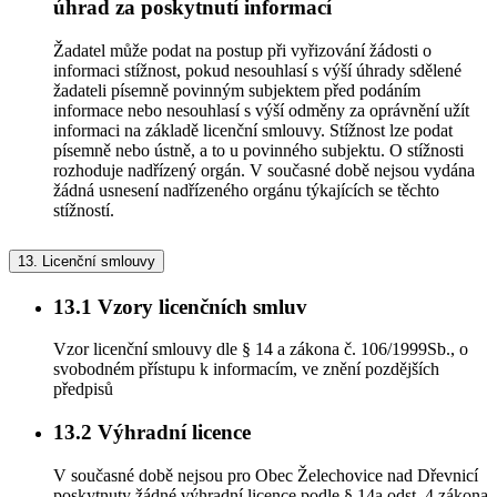
úhrad za poskytnutí informací
Žadatel může podat na postup při vyřizování žádosti o
informaci stížnost, pokud nesouhlasí s výší úhrady sdělené
žadateli písemně povinným subjektem před podáním
informace nebo nesouhlasí s výší odměny za oprávnění užít
informaci na základě licenční smlouvy. Stížnost lze podat
písemně nebo ústně, a to u povinného subjektu. O stížnosti
rozhoduje nadřízený orgán. V současné době nejsou vydána
žádná usnesení nadřízeného orgánu týkajících se těchto
stížností.
13.
Licenční smlouvy
13.1
Vzory licenčních smluv
Vzor licenční smlouvy dle § 14 a zákona č. 106/1999Sb., o
svobodném přístupu k informacím, ve znění pozdějších
předpisů
13.2
Výhradní licence
V současné době nejsou pro Obec Želechovice nad Dřevnicí
poskytnuty žádné výhradní licence podle § 14a odst. 4 zákona