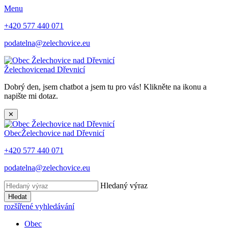
Menu
+420 577 440 071
podatelna@zelechovice.eu
Želechovice
nad Dřevnicí
Dobrý den, jsem chatbot a jsem tu pro vás! Klikněte na ikonu a
napište mi dotaz.
✕
Obec
Želechovice nad Dřevnicí
+420 577 440 071
podatelna@zelechovice.eu
Hledaný výraz
Hledat
rozšířené vyhledávání
Obec