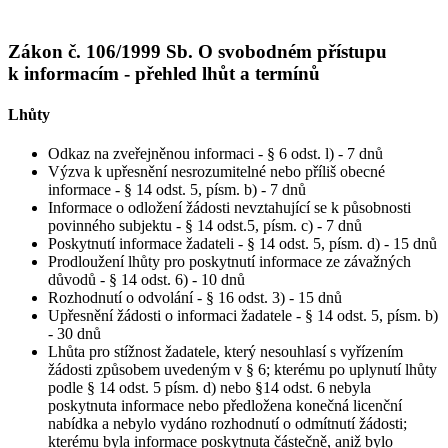
Zákon č. 106/1999 Sb. O svobodném přístupu
k informacím - přehled lhůt a termínů
Lhůty
Odkaz na zveřejněnou informaci - § 6 odst. l) - 7 dnů
Výzva k upřesnění nesrozumitelné nebo příliš obecné
informace - § 14 odst. 5, písm. b) - 7 dnů
Informace o odložení žádosti nevztahující se k působnosti
povinného subjektu - § 14 odst.5, písm. c) - 7 dnů
Poskytnutí informace žadateli - § 14 odst. 5, písm. d) - 15 dnů
Prodloužení lhůty pro poskytnutí informace ze závažných
důvodů - § 14 odst. 6) - 10 dnů
Rozhodnutí o odvolání - § 16 odst. 3) - 15 dnů
Upřesnění žádosti o informaci žadatele - § 14 odst. 5, písm. b)
- 30 dnů
Lhůta pro stížnost žadatele, který nesouhlasí s vyřízením
žádosti způsobem uvedeným v § 6; kterému po uplynutí lhůty
podle § 14 odst. 5 písm. d) nebo §14 odst. 6 nebyla
poskytnuta informace nebo předložena konečná licenční
nabídka a nebylo vydáno rozhodnutí o odmítnutí žádosti;
kterému byla informace poskytnuta částečně, aniž bylo