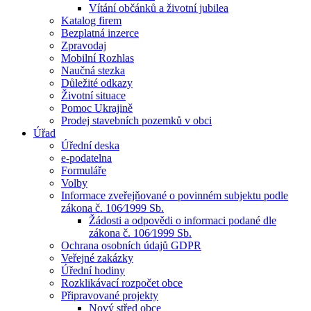
Vítání občánků a životní jubilea
Katalog firem
Bezplatná inzerce
Zpravodaj
Mobilní Rozhlas
Naučná stezka
Důležité odkazy
Životní situace
Pomoc Ukrajině
Prodej stavebních pozemků v obci
Úřad
Úřední deska
e-podatelna
Formuláře
Volby
Informace zveřejňované o povinném subjektu podle
zákona č. 106⁄1999 Sb.
Žádosti a odpovědi o informaci podané dle
zákona č. 106⁄1999 Sb.
Ochrana osobních údajů GDPR
Veřejné zakázky
Úřední hodiny
Rozklikávací rozpočet obce
Připravované projekty
Nový střed obce