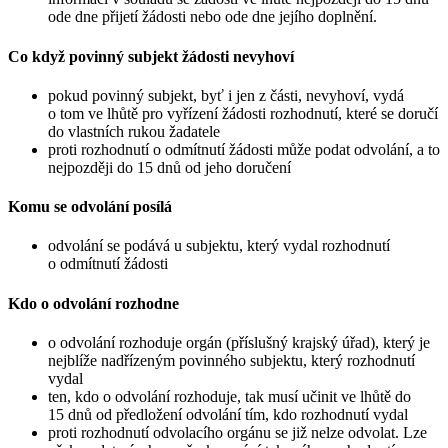
ode dne přijetí žádosti nebo ode dne jejího doplnění.
Co když povinný subjekt žádosti nevyhoví
pokud povinný subjekt, byť i jen z části, nevyhoví, vydá
o tom ve lhůtě pro vyřízení žádosti rozhodnutí, které se doručí
do vlastních rukou žadatele
proti rozhodnutí o odmítnutí žádosti může podat odvolání, a to
nejpozději do 15 dnů od jeho doručení
Komu se odvolání posílá
odvolání se podává u subjektu, který vydal rozhodnutí
o odmítnutí žádosti
Kdo o odvolání rozhodne
o odvolání rozhoduje orgán (příslušný krajský úřad), který je
nejblíže nadřízeným povinného subjektu, který rozhodnutí
vydal
ten, kdo o odvolání rozhoduje, tak musí učinit ve lhůtě do
15 dnů od předložení odvolání tím, kdo rozhodnutí vydal
proti rozhodnutí odvolacího orgánu se již nelze odvolat. Lze