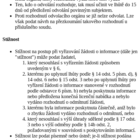
Ten, kdo o odvolání rozhoduje, tak musí učinit ve lhůtě do 15
dnů od předložení odvolání povinným subjektem.
Proti rozhodnutí odvolacího orgánu se již nelze odvolat. Lze
však podat návrh na přezkoumání takového rozhodnutí u
příslušného soudu.
Stížnost
Stížnost na postup při vyřizování žádosti o informace (dále jen
"stížnost") může podat žadatel,
který nesouhlasí s vyřízením žádosti způsobem
uvedeným v § 6,
kterému po uplynutí lhůty podle § 14 odst. 5 písm. d), §
14 odst. 6 nebo § 15 odst. 3 nebo po uplynutí lhůty pro
vyřízení žádosti o informace stanovené v rozhodnutí
podle odstavce 6 písm. b) nebyla poskytnuta informace
nebo předložena konečná licenční nabídka a nebylo
vydáno rozhodnutí o odmítnutí žádosti,
kterému byla informace poskytnuta částečně, aniž bylo
o zbytku žádosti vydáno rozhodnutí o odmítnutí, nebo
který nesouhlasí s výší úhrady sdělené podle § 17 odst.
3 nebo s výší odměny podle § 14b odst. 2,
požadovanými v souvislosti s poskytováním informací.
Stížnost lze podat písemně nebo ústně; je-li stížnost podána