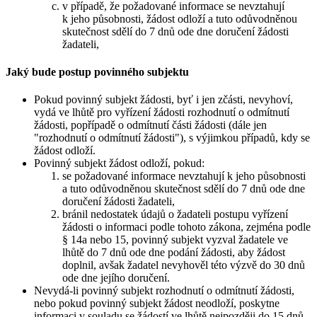
v případě, že požadované informace se nevztahují
k jeho působnosti, žádost odloží a tuto odůvodněnou
skutečnost sdělí do 7 dnů ode dne doručení žádosti
žadateli,
Jaký bude postup povinného subjektu
Pokud povinný subjekt žádosti, byť i jen zčásti, nevyhoví,
vydá ve lhůtě pro vyřízení žádosti rozhodnutí o odmítnutí
žádosti, popřípadě o odmítnutí části žádosti (dále jen
"rozhodnutí o odmítnutí žádosti"), s výjimkou případů, kdy se
žádost odloží.
Povinný subjekt žádost odloží, pokud:
se požadované informace nevztahují k jeho působnosti
a tuto odůvodněnou skutečnost sdělí do 7 dnů ode dne
doručení žádosti žadateli,
bránil nedostatek údajů o žadateli postupu vyřízení
žádosti o informaci podle tohoto zákona, zejména podle
§ 14a nebo 15, povinný subjekt vyzval žadatele ve
lhůtě do 7 dnů ode dne podání žádosti, aby žádost
doplnil, avšak žadatel nevyhověl této výzvě do 30 dnů
ode dne jejího doručení.
Nevydá-li povinný subjekt rozhodnutí o odmítnutí žádosti,
nebo pokud povinný subjekt žádost neodloží, poskytne
informaci v souladu se žádostí ve lhůtě nejpozději do 15 dnů