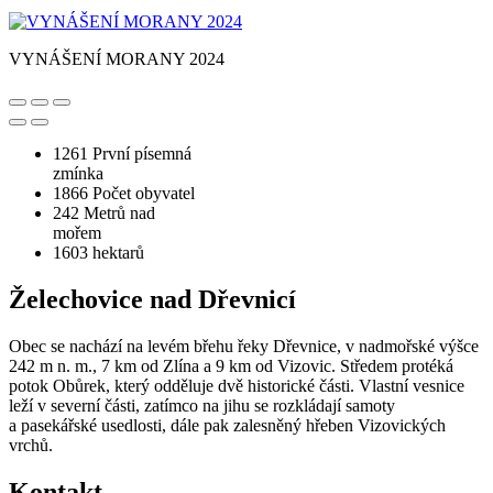
VYNÁŠENÍ MORANY 2024
1261
První písemná
zmínka
1866
Počet obyvatel
242
Metrů nad
mořem
1603
hektarů
Želechovice nad Dřevnicí
Obec se nachází na levém břehu řeky Dřevnice, v nadmořské výšce
242 m n. m., 7 km od Zlína a 9 km od Vizovic. Středem protéká
potok Obůrek, který odděluje dvě historické části. Vlastní vesnice
leží v severní části, zatímco na jihu se rozkládají samoty
a pasekářské usedlosti, dále pak zalesněný hřeben Vizovických
vrchů.
Kontakt