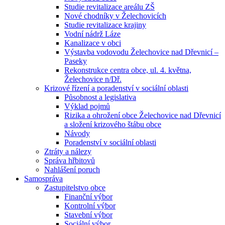
Studie revitalizace areálu ZŠ
Nové chodníky v Želechovicích
Studie revitalizace krajiny
Vodní nádrž Láze
Kanalizace v obci
Výstavba vodovodu Želechovice nad Dřevnicí –
Paseky
Rekonstrukce centra obce, ul. 4. května,
Želechovice n/Dř.
Krizové řízení a poradenství v sociální oblasti
Působnost a legislativa
Výklad pojmů
Rizika a ohrožení obce Želechovice nad Dřevnicí
a složení krizového štábu obce
Návody
Poradenství v sociální oblasti
Ztráty a nálezy
Správa hřbitovů
Nahlášení poruch
Samospráva
Zastupitelstvo obce
Finanční výbor
Kontrolní výbor
Stavební výbor
Sociální výbor