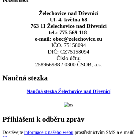
Želechovice nad Dřevnicí
Ul. 4. května 68
763 11 Želechovice nad Dřevnicí
tel.: 775 569 118
e-mail: obec@zelechovice.eu
IČO: 75158094
DIČ: CZ75158094
Číslo účtu:
258966988 / 0300 ČSOB, a.s.
Naučná stezka
Naučná stezka Želechovice nad Dřevnicí
Přihlášení k odběru zpráv
Dostávejte
informace z našeho webu
prostřednictvím SMS a e-mailů