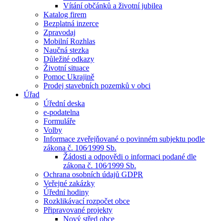
Vítání občánků a životní jubilea
Katalog firem
Bezplatná inzerce
Zpravodaj
Mobilní Rozhlas
Naučná stezka
Důležité odkazy
Životní situace
Pomoc Ukrajině
Prodej stavebních pozemků v obci
Úřad
Úřední deska
e-podatelna
Formuláře
Volby
Informace zveřejňované o povinném subjektu podle
zákona č. 106⁄1999 Sb.
Žádosti a odpovědi o informaci podané dle
zákona č. 106⁄1999 Sb.
Ochrana osobních údajů GDPR
Veřejné zakázky
Úřední hodiny
Rozklikávací rozpočet obce
Připravované projekty
Nový střed obce