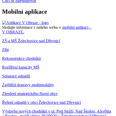
Chci se zaregistrovat
Mobilní aplikace
Sledujte informace z našeho webu v
mobilní aplikaci –
V OBRAZE.
ZŠ a MŠ Želechovice nad Dřevnicí
Zlín
Rekonstrukce chodníků
Rozšíření kapacity MŠ
Separace odpadů
Zajištění dopravy multimodality
Zlepšení strategického řízení obce
Řešení odpadů v obci Želechovice nad Dřevnicí
Výstavba nových chodníků v ul. Pod Stráží, Nad Školou, 4.května
a Paseky - podél silnice III/49020 v Želechovicích nad Dřevnicí