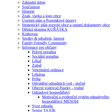
Základní údaje
Současnost
Historie
Znak, vlajka a logo obce
Územní plán a Pozemkové úpravy
Strategický plán rozvoje obce a ostatní dokumenty obce
Dětská skupina KUŘÁTKA
Knihovna
Spolky & sdružení, farnost
Family Friendly Community
Informace pro občany
Právní poradna
Sociální poradna
Lékař
Zubař
Veterinární ordinace
Lékárna
Pošta
Odvádění odpadních vod - stočné
Obecní vodovod Paseky - vodné
Odpadové hospodářství
Motivační a evidenční systém odpadového
hospodářství ⁄MESOH⁄
Svoz odpadu
Senior TAXÍK