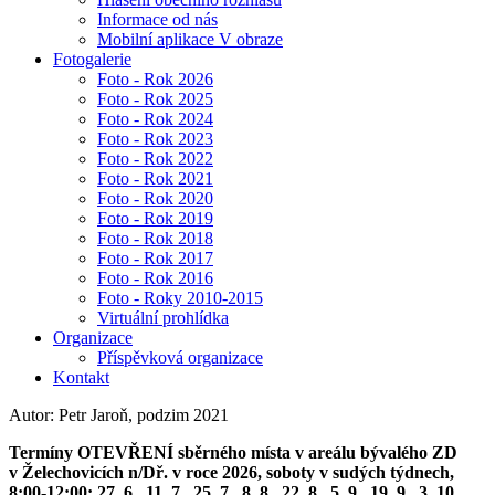
Informace od nás
Mobilní aplikace V obraze
Fotogalerie
Foto - Rok 2026
Foto - Rok 2025
Foto - Rok 2024
Foto - Rok 2023
Foto - Rok 2022
Foto - Rok 2021
Foto - Rok 2020
Foto - Rok 2019
Foto - Rok 2018
Foto - Rok 2017
Foto - Rok 2016
Foto - Roky 2010-2015
Virtuální prohlídka
Organizace
Příspěvková organizace
Kontakt
Autor: Petr Jaroň, podzim 2021
Termíny OTEVŘENÍ sběrného místa v areálu bývalého ZD
v Želechovicích n/Dř. v roce 2026, soboty v sudých týdnech,
8:00-12:00: 27. 6., 11. 7., 25. 7., 8. 8., 22. 8., 5. 9., 19. 9., 3. 10.,