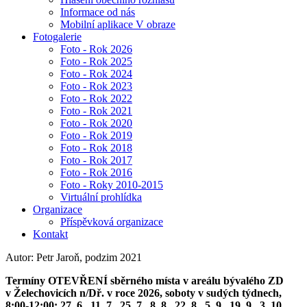
Informace od nás
Mobilní aplikace V obraze
Fotogalerie
Foto - Rok 2026
Foto - Rok 2025
Foto - Rok 2024
Foto - Rok 2023
Foto - Rok 2022
Foto - Rok 2021
Foto - Rok 2020
Foto - Rok 2019
Foto - Rok 2018
Foto - Rok 2017
Foto - Rok 2016
Foto - Roky 2010-2015
Virtuální prohlídka
Organizace
Příspěvková organizace
Kontakt
Autor: Petr Jaroň, podzim 2021
Termíny OTEVŘENÍ sběrného místa v areálu bývalého ZD
v Želechovicích n/Dř. v roce 2026, soboty v sudých týdnech,
8:00-12:00: 27. 6., 11. 7., 25. 7., 8. 8., 22. 8., 5. 9., 19. 9., 3. 10.,