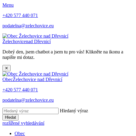
Menu
+420 577 440 071
podatelna@zelechovice.eu
Želechovice
nad Dřevnicí
Dobrý den, jsem chatbot a jsem tu pro vás! Klikněte na ikonu a
napište mi dotaz.
✕
Obec
Želechovice nad Dřevnicí
+420 577 440 071
podatelna@zelechovice.eu
Hledaný výraz
Hledat
rozšířené vyhledávání
Obec