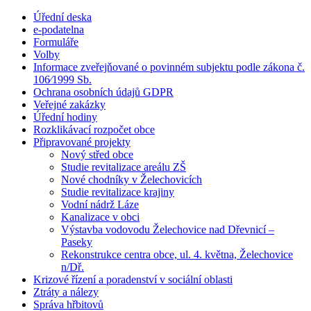
Úřední deska
e-podatelna
Formuláře
Volby
Informace zveřejňované o povinném subjektu podle zákona č.
106⁄1999 Sb.
Ochrana osobních údajů GDPR
Veřejné zakázky
Úřední hodiny
Rozklikávací rozpočet obce
Připravované projekty
Nový střed obce
Studie revitalizace areálu ZŠ
Nové chodníky v Želechovicích
Studie revitalizace krajiny
Vodní nádrž Láze
Kanalizace v obci
Výstavba vodovodu Želechovice nad Dřevnicí –
Paseky
Rekonstrukce centra obce, ul. 4. května, Želechovice
n/Dř.
Krizové řízení a poradenství v sociální oblasti
Ztráty a nálezy
Správa hřbitovů