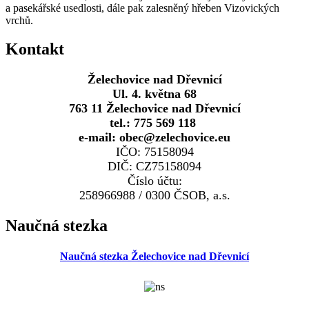
a pasekářské usedlosti, dále pak zalesněný hřeben Vizovických
vrchů.
Kontakt
Želechovice nad Dřevnicí
Ul. 4. května 68
763 11 Želechovice nad Dřevnicí
tel.: 775 569 118
e-mail: obec@zelechovice.eu
IČO: 75158094
DIČ: CZ75158094
Číslo účtu:
258966988 / 0300 ČSOB, a.s.
Naučná stezka
Naučná stezka Želechovice nad Dřevnicí