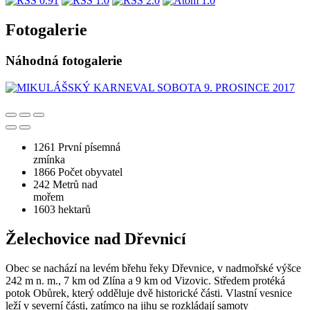
Fotogalerie
Náhodná fotogalerie
1261
První písemná
zmínka
1866
Počet obyvatel
242
Metrů nad
mořem
1603
hektarů
Želechovice nad Dřevnicí
Obec se nachází na levém břehu řeky Dřevnice, v nadmořské výšce
242 m n. m., 7 km od Zlína a 9 km od Vizovic. Středem protéká
potok Obůrek, který odděluje dvě historické části. Vlastní vesnice
leží v severní části, zatímco na jihu se rozkládají samoty