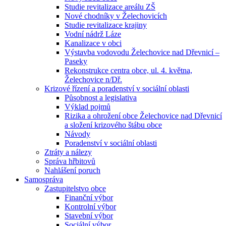
Studie revitalizace areálu ZŠ
Nové chodníky v Želechovicích
Studie revitalizace krajiny
Vodní nádrž Láze
Kanalizace v obci
Výstavba vodovodu Želechovice nad Dřevnicí –
Paseky
Rekonstrukce centra obce, ul. 4. května,
Želechovice n/Dř.
Krizové řízení a poradenství v sociální oblasti
Působnost a legislativa
Výklad pojmů
Rizika a ohrožení obce Želechovice nad Dřevnicí
a složení krizového štábu obce
Návody
Poradenství v sociální oblasti
Ztráty a nálezy
Správa hřbitovů
Nahlášení poruch
Samospráva
Zastupitelstvo obce
Finanční výbor
Kontrolní výbor
Stavební výbor
Sociální výbor