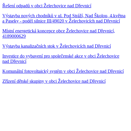
Řešení odpadů v obci Želechovice nad Dřevnicí
Výstavba nových chodníků v ul. Pod Stráží, Nad Školou, 4.května
a Paseky - podél silnice III/49020 v Želechovicích nad Dřevnicí
Místní energetická koncepce obce Želechovice nad Dřevnicí,
4189000629
Výstavba kanalizačních stok v Želechovicích nad Dřevnicí
Investice do vybavení pro společenské akce v obci Želechovice
nad Dřevnicí
Komunální fotovoltaický systém v obci Želechovice nad Dřevnicí
Zřízení dětské skupiny v obci Želechovice nad Dřevnicí