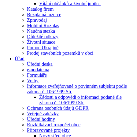
Vítání občánků a životní jubilea
Katalog firem
Bezplatná inzerce
Zpravodaj
Mobilní Rozhlas
Naučná stezka
Důležité odkazy
Životní situace
Pomoc Ukrajině
Prodej stavebních pozemků v obci
Úřad
Úřední deska
e-podatelna
Formuláře
Volby
Informace zveřejňované o povinném subjektu podle
zákona č. 106⁄1999 Sb.
Žádosti a odpovědi o informaci podané dle
zákona č. 106⁄1999 Sb.
Ochrana osobních údajů GDPR
Veřejné zakázky
Úřední hodiny
Rozklikávací rozpočet obce
Připravované projekty
Nový střed obce