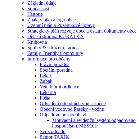
Základní údaje
Současnost
Historie
Znak, vlajka a logo obce
Územní plán a Pozemkové úpravy
Strategický plán rozvoje obce a ostatní dokumenty obce
Dětská skupina KUŘÁTKA
Knihovna
Spolky & sdružení, farnost
Family Friendly Community
Informace pro občany
Právní poradna
Sociální poradna
Lékař
Zubař
Veterinární ordinace
Lékárna
Pošta
Odvádění odpadních vod - stočné
Obecní vodovod Paseky - vodné
Odpadové hospodářství
Motivační a evidenční systém odpadového
hospodářství ⁄MESOH⁄
Svoz odpadu
Senior TAXÍK