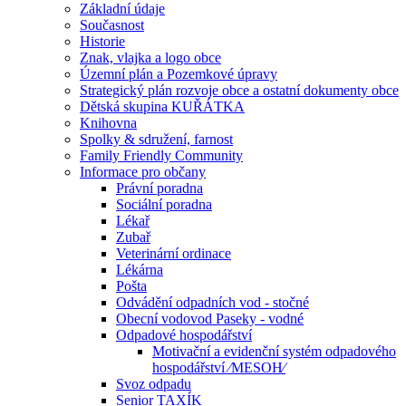
Základní údaje
Současnost
Historie
Znak, vlajka a logo obce
Územní plán a Pozemkové úpravy
Strategický plán rozvoje obce a ostatní dokumenty obce
Dětská skupina KUŘÁTKA
Knihovna
Spolky & sdružení, farnost
Family Friendly Community
Informace pro občany
Právní poradna
Sociální poradna
Lékař
Zubař
Veterinární ordinace
Lékárna
Pošta
Odvádění odpadních vod - stočné
Obecní vodovod Paseky - vodné
Odpadové hospodářství
Motivační a evidenční systém odpadového
hospodářství ⁄MESOH⁄
Svoz odpadu
Senior TAXÍK