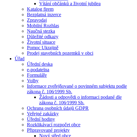
Vítání občánků a životní jubilea
Katalog firem
Bezplatná inzerce
Zpravodaj
Mobilní Rozhlas
Naučná stezka
Důležité odkazy
Životní situace
Pomoc Ukrajině
Prodej stavebních pozemků v obci
Úřad
Úřední deska
e-podatelna
Formuláře
Volby
Informace zveřejňované o povinném subjektu podle
zákona č. 106⁄1999 Sb.
Žádosti a odpovědi o informaci podané dle
zákona č. 106⁄1999 Sb.
Ochrana osobních údajů GDPR
Veřejné zakázky
Úřední hodiny
Rozklikávací rozpočet obce
Připravované projekty
Nový střed obce