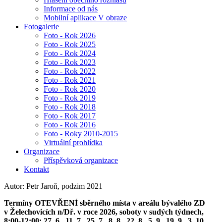
Informace od nás
Mobilní aplikace V obraze
Fotogalerie
Foto - Rok 2026
Foto - Rok 2025
Foto - Rok 2024
Foto - Rok 2023
Foto - Rok 2022
Foto - Rok 2021
Foto - Rok 2020
Foto - Rok 2019
Foto - Rok 2018
Foto - Rok 2017
Foto - Rok 2016
Foto - Roky 2010-2015
Virtuální prohlídka
Organizace
Příspěvková organizace
Kontakt
Autor: Petr Jaroň, podzim 2021
Termíny OTEVŘENÍ sběrného místa v areálu bývalého ZD
v Želechovicích n/Dř. v roce 2026, soboty v sudých týdnech,
8:00-12:00: 27. 6., 11. 7., 25. 7., 8. 8., 22. 8., 5. 9., 19. 9., 3. 10.,