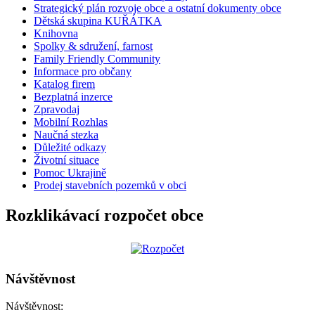
Strategický plán rozvoje obce a ostatní dokumenty obce
Dětská skupina KUŘÁTKA
Knihovna
Spolky & sdružení, farnost
Family Friendly Community
Informace pro občany
Katalog firem
Bezplatná inzerce
Zpravodaj
Mobilní Rozhlas
Naučná stezka
Důležité odkazy
Životní situace
Pomoc Ukrajině
Prodej stavebních pozemků v obci
Rozklikávací rozpočet obce
Návštěvnost
Návštěvnost: