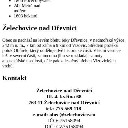
1866
Počet obyvatel
242
Metrů nad
mořem
1603
hektarů
Želechovice nad Dřevnicí
Obec se nachází na levém břehu řeky Dřevnice, v nadmořské výšce
242 m n. m., 7 km od Zlína a 9 km od Vizovic. Středem protéká
potok Obůrek, který odděluje dvě historické části. Vlastní vesnice
leží v severní části, zatímco na jihu se rozkládají samoty
a pasekářské usedlosti, dále pak zalesněný hřeben Vizovických
vrchů.
Kontakt
Želechovice nad Dřevnicí
Ul. 4. května 68
763 11 Želechovice nad Dřevnicí
tel.: 775 569 118
e-mail: obec@zelechovice.eu
IČO: 75158094
DIČ: CZ75158094