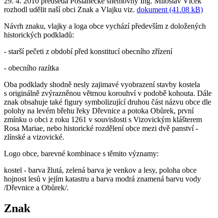
29. 4. 2010 předseda Poslanecké sněmovny Ing. Miloslav Vlček
rozhodl udělit naší obci Znak a Vlajku viz.
dokument (41.08 kB)
Návrh znaku, vlajky a loga obce vychází především z doložených
historických podkladů:
- starší pečeti z období před konstitucí obecního zřízení
- obecního razítka
Oba podklady shodně nesly zajimavé vyobrazení stavby kostela
s originálně zvýrazněnou větrnou korouhví v podobě kohouta. Dále
znak obsahuje také figury symbolizující druhou část názvu obce dle
polohy na levém břehu řeky Dřevnice a potoka Obůrek, první
zmínku o obci z roku 1261 v souvislosti s Vizovickým klášterem
Rosa Mariae, nebo historické rozdělení obce mezi dvě panství -
zlínské a vizovické.
Logo obce, barevné kombinace s těmito významy:
kostel - barva žlutá, zelená barva je venkov a lesy, poloha obce
hojnost lesů v jejím katastru a barva modrá znamená barvu vody
/Dřevnice a Obůrek/.
Znak