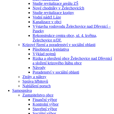
Studie revitalizace areálu ZŠ
Nové chodníky v Želechovicích
Studie revitalizace krajiny
Vodní nádrž Láze
Kanalizace v obci
Výstavba vodovodu Želechovice nad Dřevnicí –
Paseky
Rekonstrukce centra obce, ul. 4. května,
Želechovice n/Dř.
Krizové řízení a poradenství v sociální oblasti
Působnost a legislativa
Výklad pojmů
Rizika a ohrožení obce Želechovice nad Dřevnicí
a složení krizového štábu obce
Návody
Poradenství v sociální oblasti
Ztráty a nálezy
Správa hřbitovů
Nahlášení poruch
Samospráva
Zastupitelstvo obce
Finanční výbor
Kontrolní výbor
Stavební výbor
Sociální výbor