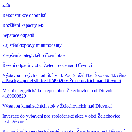
Zlín
Rekonstrukce chodníků
Rozšíření kapacity MŠ
Separace odpadů
Zajištění dopravy multimodality
Zlepšení strategického řízení obce
Řešení odpadů v obci Želechovice nad Dřevnicí
Výstavba nových chodníků v ul. Pod Stráží, Nad Školou, 4.května
a Paseky - podél silnice III/49020 v Želechovicích nad Dřevnicí
Místní energetická koncepce obce Želechovice nad Dřevnicí,
4189000629
Výstavba kanalizačních stok v Želechovicích nad Dřevnicí
Investice do vybavení pro společenské akce v obci Želechovice
nad Dřevnicí
Komunální fotovoltaický systém v obci Želechovice nad Dřevnicí