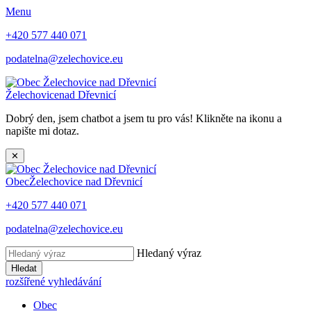
Menu
+420 577 440 071
podatelna@zelechovice.eu
Želechovice
nad Dřevnicí
Dobrý den, jsem chatbot a jsem tu pro vás! Klikněte na ikonu a
napište mi dotaz.
✕
Obec
Želechovice nad Dřevnicí
+420 577 440 071
podatelna@zelechovice.eu
Hledaný výraz
Hledat
rozšířené vyhledávání
Obec