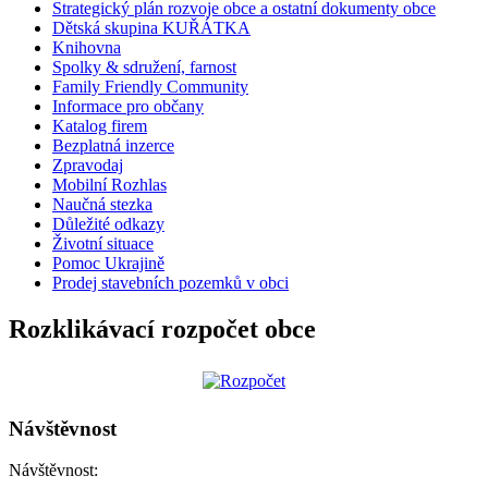
Strategický plán rozvoje obce a ostatní dokumenty obce
Dětská skupina KUŘÁTKA
Knihovna
Spolky & sdružení, farnost
Family Friendly Community
Informace pro občany
Katalog firem
Bezplatná inzerce
Zpravodaj
Mobilní Rozhlas
Naučná stezka
Důležité odkazy
Životní situace
Pomoc Ukrajině
Prodej stavebních pozemků v obci
Rozklikávací rozpočet obce
Návštěvnost
Návštěvnost: