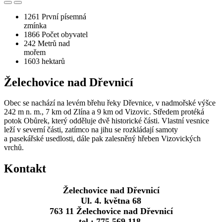
1261
První písemná
zmínka
1866
Počet obyvatel
242
Metrů nad
mořem
1603
hektarů
Želechovice nad Dřevnicí
Obec se nachází na levém břehu řeky Dřevnice, v nadmořské výšce
242 m n. m., 7 km od Zlína a 9 km od Vizovic. Středem protéká
potok Obůrek, který odděluje dvě historické části. Vlastní vesnice
leží v severní části, zatímco na jihu se rozkládají samoty
a pasekářské usedlosti, dále pak zalesněný hřeben Vizovických
vrchů.
Kontakt
Želechovice nad Dřevnicí
Ul. 4. května 68
763 11 Želechovice nad Dřevnicí
tel.: 775 569 118