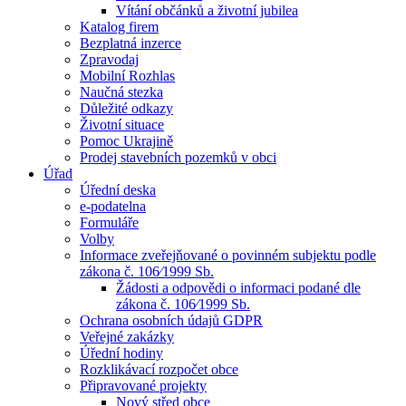
Vítání občánků a životní jubilea
Katalog firem
Bezplatná inzerce
Zpravodaj
Mobilní Rozhlas
Naučná stezka
Důležité odkazy
Životní situace
Pomoc Ukrajině
Prodej stavebních pozemků v obci
Úřad
Úřední deska
e-podatelna
Formuláře
Volby
Informace zveřejňované o povinném subjektu podle
zákona č. 106⁄1999 Sb.
Žádosti a odpovědi o informaci podané dle
zákona č. 106⁄1999 Sb.
Ochrana osobních údajů GDPR
Veřejné zakázky
Úřední hodiny
Rozklikávací rozpočet obce
Připravované projekty
Nový střed obce