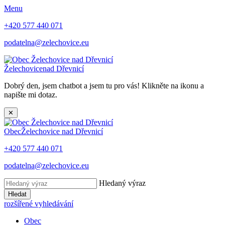
Menu
+420 577 440 071
podatelna@zelechovice.eu
Želechovice
nad Dřevnicí
Dobrý den, jsem chatbot a jsem tu pro vás! Klikněte na ikonu a
napište mi dotaz.
✕
Obec
Želechovice nad Dřevnicí
+420 577 440 071
podatelna@zelechovice.eu
Hledaný výraz
Hledat
rozšířené vyhledávání
Obec