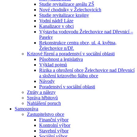
Studie revitalizace areálu ZŠ
Nové chodníky v Želechovicích
Studie revitalizace krajiny
Vodní nádrž Láze
Kanalizace v obci
Výstavba vodovodu Želechovice nad Dřevnicí –
Paseky
Rekonstrukce centra obce, ul. 4. května,
Želechovice n/Dř.
Krizové řízení a poradenství v sociální oblasti
Působnost a legislativa
Výklad pojmů
Rizika a ohrožení obce Želechovice nad Dřevnicí
a složení krizového štábu obce
Návody
Poradenství v sociální oblasti
Ztráty a nálezy
Správa hřbitovů
Nahlášení poruch
Samospráva
Zastupitelstvo obce
Finanční výbor
Kontrolní výbor
Stavební výbor
Sociální výbor