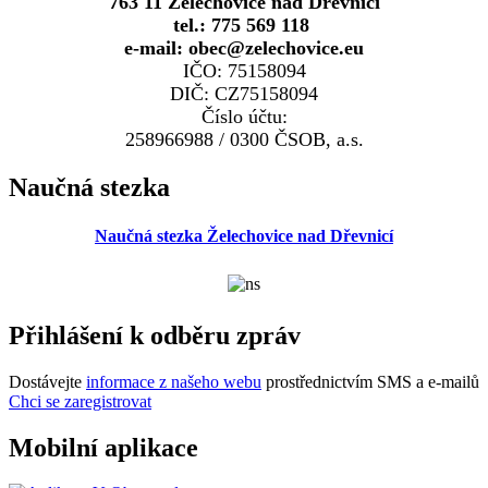
763 11 Želechovice nad Dřevnicí
tel.: 775 569 118
e-mail: obec@zelechovice.eu
IČO: 75158094
DIČ: CZ75158094
Číslo účtu:
258966988 / 0300 ČSOB, a.s.
Naučná stezka
Naučná stezka Želechovice nad Dřevnicí
Přihlášení k odběru zpráv
Dostávejte
informace z našeho webu
prostřednictvím SMS a e-mailů
Chci se zaregistrovat
Mobilní aplikace