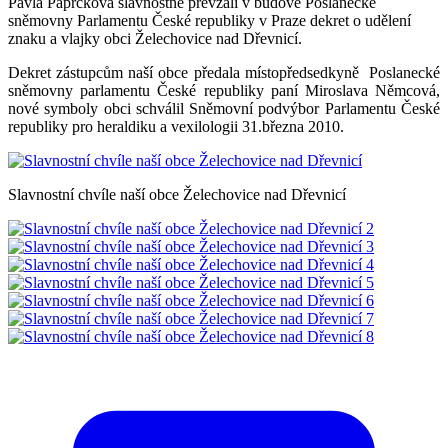
Pavla Paprčková slavnostně převzali v budově Poslanecké
sněmovny Parlamentu České republiky v Praze dekret o udělení
znaku a vlajky obci Želechovice nad Dřevnicí.
Dekret zástupcům naší obce předala místopředsedkyně Poslanecké
sněmovny parlamentu České republiky paní Miroslava Němcová,
nové symboly obci schválil Sněmovní podvýbor Parlamentu České
republiky pro heraldiku a vexilologii 31.března 2010.
Slavnostní chvíle naší obce Želechovice nad Dřevnicí