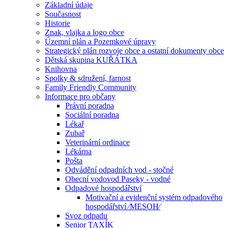
Základní údaje
Současnost
Historie
Znak, vlajka a logo obce
Územní plán a Pozemkové úpravy
Strategický plán rozvoje obce a ostatní dokumenty obce
Dětská skupina KUŘÁTKA
Knihovna
Spolky & sdružení, farnost
Family Friendly Community
Informace pro občany
Právní poradna
Sociální poradna
Lékař
Zubař
Veterinární ordinace
Lékárna
Pošta
Odvádění odpadních vod - stočné
Obecní vodovod Paseky - vodné
Odpadové hospodářství
Motivační a evidenční systém odpadového
hospodářství ⁄MESOH⁄
Svoz odpadu
Senior TAXÍK