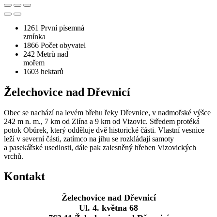
1261
První písemná
zmínka
1866
Počet obyvatel
242
Metrů nad
mořem
1603
hektarů
Želechovice nad Dřevnicí
Obec se nachází na levém břehu řeky Dřevnice, v nadmořské výšce
242 m n. m., 7 km od Zlína a 9 km od Vizovic. Středem protéká
potok Obůrek, který odděluje dvě historické části. Vlastní vesnice
leží v severní části, zatímco na jihu se rozkládají samoty
a pasekářské usedlosti, dále pak zalesněný hřeben Vizovických
vrchů.
Kontakt
Želechovice nad Dřevnicí
Ul. 4. května 68