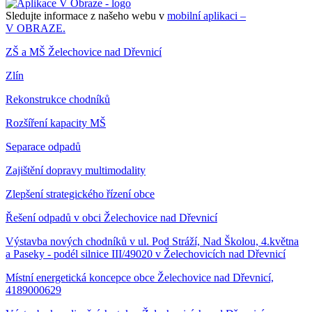
Sledujte informace z našeho webu v
mobilní aplikaci –
V OBRAZE.
ZŠ a MŠ Želechovice nad Dřevnicí
Zlín
Rekonstrukce chodníků
Rozšíření kapacity MŠ
Separace odpadů
Zajištění dopravy multimodality
Zlepšení strategického řízení obce
Řešení odpadů v obci Želechovice nad Dřevnicí
Výstavba nových chodníků v ul. Pod Stráží, Nad Školou, 4.května
a Paseky - podél silnice III/49020 v Želechovicích nad Dřevnicí
Místní energetická koncepce obce Želechovice nad Dřevnicí,
4189000629