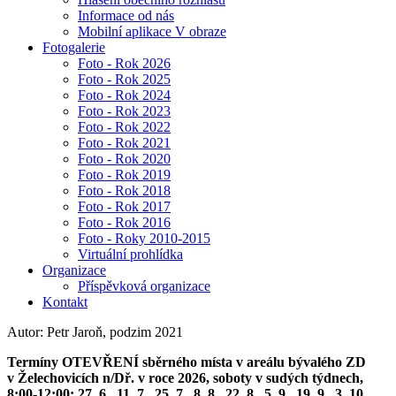
Informace od nás
Mobilní aplikace V obraze
Fotogalerie
Foto - Rok 2026
Foto - Rok 2025
Foto - Rok 2024
Foto - Rok 2023
Foto - Rok 2022
Foto - Rok 2021
Foto - Rok 2020
Foto - Rok 2019
Foto - Rok 2018
Foto - Rok 2017
Foto - Rok 2016
Foto - Roky 2010-2015
Virtuální prohlídka
Organizace
Příspěvková organizace
Kontakt
Autor: Petr Jaroň, podzim 2021
Termíny OTEVŘENÍ sběrného místa v areálu bývalého ZD
v Želechovicích n/Dř. v roce 2026, soboty v sudých týdnech,
8:00-12:00: 27. 6., 11. 7., 25. 7., 8. 8., 22. 8., 5. 9., 19. 9., 3. 10.,