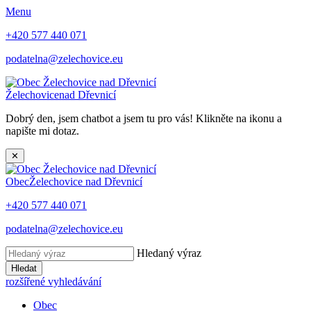
Menu
+420 577 440 071
podatelna@zelechovice.eu
Želechovice
nad Dřevnicí
Dobrý den, jsem chatbot a jsem tu pro vás! Klikněte na ikonu a
napište mi dotaz.
✕
Obec
Želechovice nad Dřevnicí
+420 577 440 071
podatelna@zelechovice.eu
Hledaný výraz
Hledat
rozšířené vyhledávání
Obec