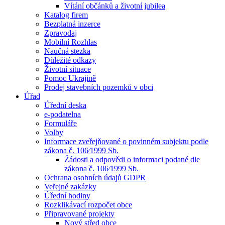
Vítání občánků a životní jubilea
Katalog firem
Bezplatná inzerce
Zpravodaj
Mobilní Rozhlas
Naučná stezka
Důležité odkazy
Životní situace
Pomoc Ukrajině
Prodej stavebních pozemků v obci
Úřad
Úřední deska
e-podatelna
Formuláře
Volby
Informace zveřejňované o povinném subjektu podle
zákona č. 106⁄1999 Sb.
Žádosti a odpovědi o informaci podané dle
zákona č. 106⁄1999 Sb.
Ochrana osobních údajů GDPR
Veřejné zakázky
Úřední hodiny
Rozklikávací rozpočet obce
Připravované projekty
Nový střed obce