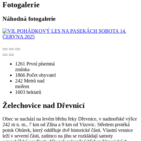
Fotogalerie
Náhodná fotogalerie
1261
První písemná
zmínka
1866
Počet obyvatel
242
Metrů nad
mořem
1603
hektarů
Želechovice nad Dřevnicí
Obec se nachází na levém břehu řeky Dřevnice, v nadmořské výšce
242 m n. m., 7 km od Zlína a 9 km od Vizovic. Středem protéká
potok Obůrek, který odděluje dvě historické části. Vlastní vesnice
leží v severní části, zatímco na jihu se rozkládají samoty