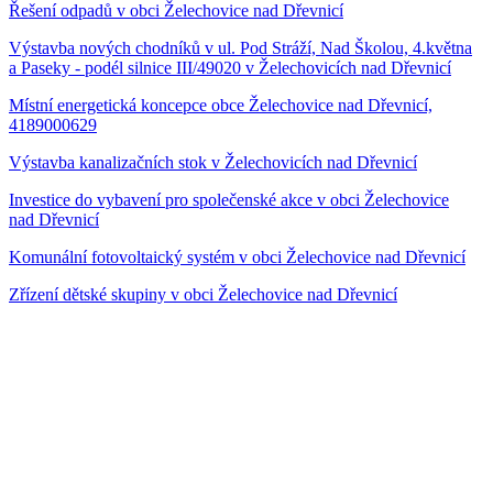
Řešení odpadů v obci Želechovice nad Dřevnicí
Výstavba nových chodníků v ul. Pod Stráží, Nad Školou, 4.května
a Paseky - podél silnice III/49020 v Želechovicích nad Dřevnicí
Místní energetická koncepce obce Želechovice nad Dřevnicí,
4189000629
Výstavba kanalizačních stok v Želechovicích nad Dřevnicí
Investice do vybavení pro společenské akce v obci Želechovice
nad Dřevnicí
Komunální fotovoltaický systém v obci Želechovice nad Dřevnicí
Zřízení dětské skupiny v obci Želechovice nad Dřevnicí