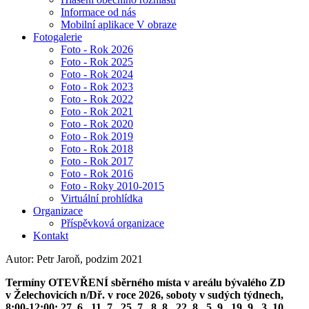
Informace od nás
Mobilní aplikace V obraze
Fotogalerie
Foto - Rok 2026
Foto - Rok 2025
Foto - Rok 2024
Foto - Rok 2023
Foto - Rok 2022
Foto - Rok 2021
Foto - Rok 2020
Foto - Rok 2019
Foto - Rok 2018
Foto - Rok 2017
Foto - Rok 2016
Foto - Roky 2010-2015
Virtuální prohlídka
Organizace
Příspěvková organizace
Kontakt
Autor: Petr Jaroň, podzim 2021
Termíny OTEVŘENÍ sběrného místa v areálu bývalého ZD
v Želechovicích n/Dř. v roce 2026, soboty v sudých týdnech,
8:00-12:00: 27. 6., 11. 7., 25. 7., 8. 8., 22. 8., 5. 9., 19. 9., 3. 10.,