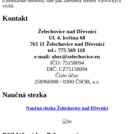
a pasekářské usedlosti, dále pak zalesněný hřeben Vizovických
vrchů.
Kontakt
Želechovice nad Dřevnicí
Ul. 4. května 68
763 11 Želechovice nad Dřevnicí
tel.: 775 569 118
e-mail: obec@zelechovice.eu
IČO: 75158094
DIČ: CZ75158094
Číslo účtu:
258966988 / 0300 ČSOB, a.s.
Naučná stezka
Naučná stezka Želechovice nad Dřevnicí