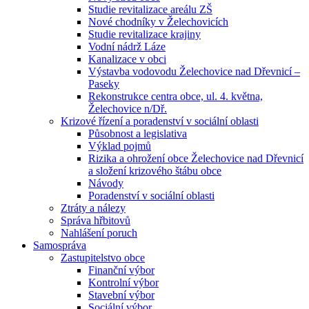
Studie revitalizace areálu ZŠ
Nové chodníky v Želechovicích
Studie revitalizace krajiny
Vodní nádrž Láze
Kanalizace v obci
Výstavba vodovodu Želechovice nad Dřevnicí –
Paseky
Rekonstrukce centra obce, ul. 4. května,
Želechovice n/Dř.
Krizové řízení a poradenství v sociální oblasti
Působnost a legislativa
Výklad pojmů
Rizika a ohrožení obce Želechovice nad Dřevnicí
a složení krizového štábu obce
Návody
Poradenství v sociální oblasti
Ztráty a nálezy
Správa hřbitovů
Nahlášení poruch
Samospráva
Zastupitelstvo obce
Finanční výbor
Kontrolní výbor
Stavební výbor
Sociální výbor