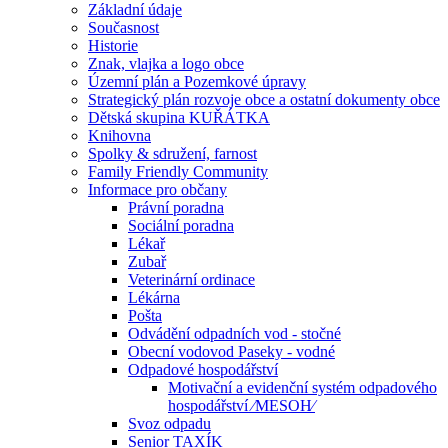
Základní údaje
Současnost
Historie
Znak, vlajka a logo obce
Územní plán a Pozemkové úpravy
Strategický plán rozvoje obce a ostatní dokumenty obce
Dětská skupina KUŘÁTKA
Knihovna
Spolky & sdružení, farnost
Family Friendly Community
Informace pro občany
Právní poradna
Sociální poradna
Lékař
Zubař
Veterinární ordinace
Lékárna
Pošta
Odvádění odpadních vod - stočné
Obecní vodovod Paseky - vodné
Odpadové hospodářství
Motivační a evidenční systém odpadového
hospodářství ⁄MESOH⁄
Svoz odpadu
Senior TAXÍK