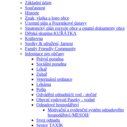
Základní údaje
Současnost
Historie
Znak, vlajka a logo obce
Územní plán a Pozemkové úpravy
Strategický plán rozvoje obce a ostatní dokumenty obce
Dětská skupina KUŘÁTKA
Knihovna
Spolky & sdružení, farnost
Family Friendly Community
Informace pro občany
Právní poradna
Sociální poradna
Lékař
Zubař
Veterinární ordinace
Lékárna
Pošta
Odvádění odpadních vod - stočné
Obecní vodovod Paseky - vodné
Odpadové hospodářství
Motivační a evidenční systém odpadového
hospodářství ⁄MESOH⁄
Svoz odpadu
Senior TAXÍK