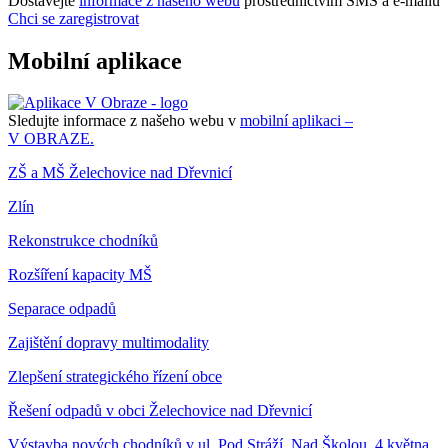
Dostávejte
informace z našeho webu
prostřednictvím SMS a e-mailů
Chci se zaregistrovat
Mobilní aplikace
Sledujte informace z našeho webu v
mobilní aplikaci –
V OBRAZE.
ZŠ a MŠ Želechovice nad Dřevnicí
Zlín
Rekonstrukce chodníků
Rozšíření kapacity MŠ
Separace odpadů
Zajištění dopravy multimodality
Zlepšení strategického řízení obce
Řešení odpadů v obci Želechovice nad Dřevnicí
Výstavba nových chodníků v ul. Pod Stráží, Nad Školou, 4.května