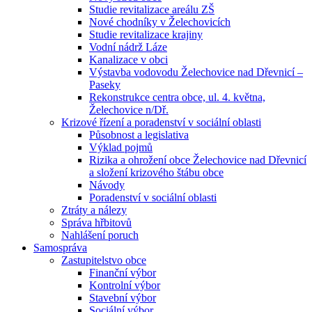
Studie revitalizace areálu ZŠ
Nové chodníky v Želechovicích
Studie revitalizace krajiny
Vodní nádrž Láze
Kanalizace v obci
Výstavba vodovodu Želechovice nad Dřevnicí –
Paseky
Rekonstrukce centra obce, ul. 4. května,
Želechovice n/Dř.
Krizové řízení a poradenství v sociální oblasti
Působnost a legislativa
Výklad pojmů
Rizika a ohrožení obce Želechovice nad Dřevnicí
a složení krizového štábu obce
Návody
Poradenství v sociální oblasti
Ztráty a nálezy
Správa hřbitovů
Nahlášení poruch
Samospráva
Zastupitelstvo obce
Finanční výbor
Kontrolní výbor
Stavební výbor
Sociální výbor