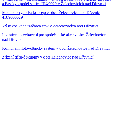
a Paseky - podél silnice III/49020 v Želechovicích nad Dřevnicí
Místní energetická koncepce obce Želechovice nad Dřevnicí,
4189000629
Výstavba kanalizačních stok v Želechovicích nad Dřevnicí
Investice do vybavení pro společenské akce v obci Želechovice
nad Dřevnicí
Komunální fotovoltaický systém v obci Želechovice nad Dřevnicí
Zřízení dětské skupiny v obci Želechovice nad Dřevnicí