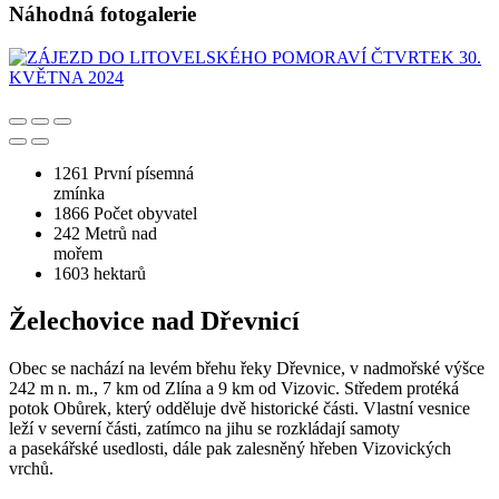
Náhodná fotogalerie
1261
První písemná
zmínka
1866
Počet obyvatel
242
Metrů nad
mořem
1603
hektarů
Želechovice nad Dřevnicí
Obec se nachází na levém břehu řeky Dřevnice, v nadmořské výšce
242 m n. m., 7 km od Zlína a 9 km od Vizovic. Středem protéká
potok Obůrek, který odděluje dvě historické části. Vlastní vesnice
leží v severní části, zatímco na jihu se rozkládají samoty
a pasekářské usedlosti, dále pak zalesněný hřeben Vizovických
vrchů.