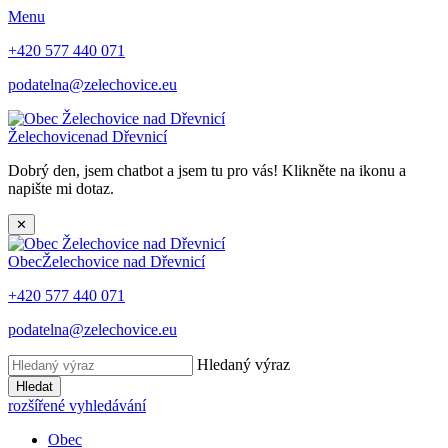
Menu
+420 577 440 071
podatelna@zelechovice.eu
Želechovice
nad Dřevnicí
Dobrý den, jsem chatbot a jsem tu pro vás! Klikněte na ikonu a
napište mi dotaz.
✕
Obec
Želechovice nad Dřevnicí
+420 577 440 071
podatelna@zelechovice.eu
Hledaný výraz
Hledat
rozšířené vyhledávání
Obec