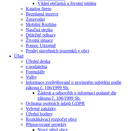
Vítání občánků a životní jubilea
Katalog firem
Bezplatná inzerce
Zpravodaj
Mobilní Rozhlas
Naučná stezka
Důležité odkazy
Životní situace
Pomoc Ukrajině
Prodej stavebních pozemků v obci
Úřad
Úřední deska
e-podatelna
Formuláře
Volby
Informace zveřejňované o povinném subjektu podle
zákona č. 106⁄1999 Sb.
Žádosti a odpovědi o informaci podané dle
zákona č. 106⁄1999 Sb.
Ochrana osobních údajů GDPR
Veřejné zakázky
Úřední hodiny
Rozklikávací rozpočet obce
Připravované projekty
Nový střed obce