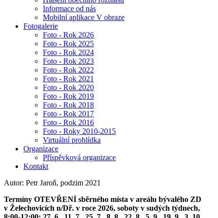
Informace od nás
Mobilní aplikace V obraze
Fotogalerie
Foto - Rok 2026
Foto - Rok 2025
Foto - Rok 2024
Foto - Rok 2023
Foto - Rok 2022
Foto - Rok 2021
Foto - Rok 2020
Foto - Rok 2019
Foto - Rok 2018
Foto - Rok 2017
Foto - Rok 2016
Foto - Roky 2010-2015
Virtuální prohlídka
Organizace
Příspěvková organizace
Kontakt
Autor: Petr Jaroň, podzim 2021
Termíny OTEVŘENÍ sběrného místa v areálu bývalého ZD
v Želechovicích n/Dř. v roce 2026, soboty v sudých týdnech,
8:00-12:00: 27. 6., 11. 7., 25. 7., 8. 8., 22. 8., 5. 9., 19. 9., 3. 10.,