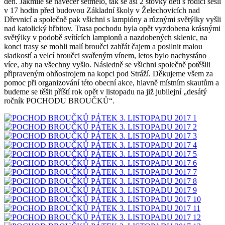
den. Jakmile se navečer setmělo, tak se asi 2 stovky dětí s rodiči sešli
v 17 hodin před budovou Základní školy v Želechovicích nad
Dřevnicí a společně pak všichni s lampióny a různými světýlky vyšli
nad katolický hřbitov. Trasa pochodu byla opět vyzdobena krásnými
světýlky v podobě svítících lampionů a nazdobených sklenic, na
konci trasy se mohli malí broučci zahřát čajem a posilnit malou
sladkostí a velcí broučci svařeným vínem, letos bylo nachystáno
více, aby na všechny vyšlo. Následně se všichni společně potěšili
připraveným ohňostrojem na kopci pod Stráží. Děkujeme všem za
pomoc při organizování této obecní akce, hlavně místním skautům a
budeme se těšit příští rok opět v listopadu na již jubilejní „desátý
ročník POCHODU BROUČKŮ“.