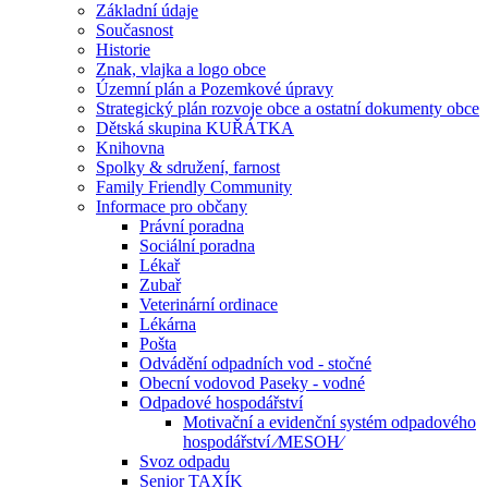
Základní údaje
Současnost
Historie
Znak, vlajka a logo obce
Územní plán a Pozemkové úpravy
Strategický plán rozvoje obce a ostatní dokumenty obce
Dětská skupina KUŘÁTKA
Knihovna
Spolky & sdružení, farnost
Family Friendly Community
Informace pro občany
Právní poradna
Sociální poradna
Lékař
Zubař
Veterinární ordinace
Lékárna
Pošta
Odvádění odpadních vod - stočné
Obecní vodovod Paseky - vodné
Odpadové hospodářství
Motivační a evidenční systém odpadového
hospodářství ⁄MESOH⁄
Svoz odpadu
Senior TAXÍK