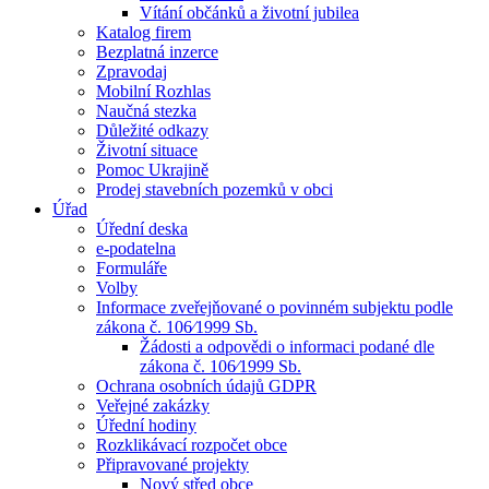
Vítání občánků a životní jubilea
Katalog firem
Bezplatná inzerce
Zpravodaj
Mobilní Rozhlas
Naučná stezka
Důležité odkazy
Životní situace
Pomoc Ukrajině
Prodej stavebních pozemků v obci
Úřad
Úřední deska
e-podatelna
Formuláře
Volby
Informace zveřejňované o povinném subjektu podle
zákona č. 106⁄1999 Sb.
Žádosti a odpovědi o informaci podané dle
zákona č. 106⁄1999 Sb.
Ochrana osobních údajů GDPR
Veřejné zakázky
Úřední hodiny
Rozklikávací rozpočet obce
Připravované projekty
Nový střed obce