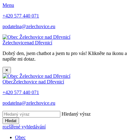
Menu
+420 577 440 071
podatelna@zelechovice.eu
Želechovice
nad Dřevnicí
Dobrý den, jsem chatbot a jsem tu pro vás! Klikněte na ikonu a
napište mi dotaz.
✕
Obec
Želechovice nad Dřevnicí
+420 577 440 071
podatelna@zelechovice.eu
Hledaný výraz
Hledat
rozšířené vyhledávání
Obec