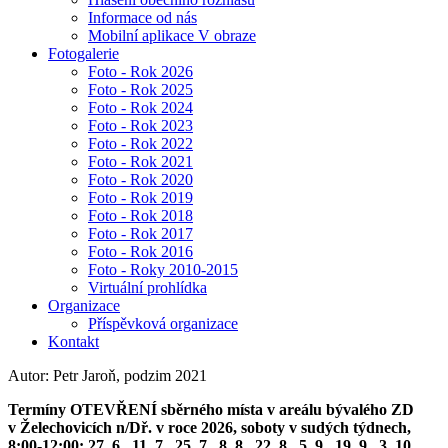
Informace od nás
Mobilní aplikace V obraze
Fotogalerie
Foto - Rok 2026
Foto - Rok 2025
Foto - Rok 2024
Foto - Rok 2023
Foto - Rok 2022
Foto - Rok 2021
Foto - Rok 2020
Foto - Rok 2019
Foto - Rok 2018
Foto - Rok 2017
Foto - Rok 2016
Foto - Roky 2010-2015
Virtuální prohlídka
Organizace
Příspěvková organizace
Kontakt
Autor: Petr Jaroň, podzim 2021
Termíny OTEVŘENÍ sběrného místa v areálu bývalého ZD
v Želechovicích n/Dř. v roce 2026, soboty v sudých týdnech,
8:00-12:00: 27. 6., 11. 7., 25. 7., 8. 8., 22. 8., 5. 9., 19. 9., 3. 10.,