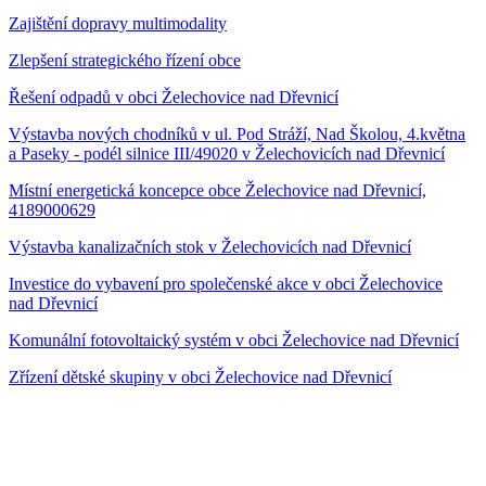
Zajištění dopravy multimodality
Zlepšení strategického řízení obce
Řešení odpadů v obci Želechovice nad Dřevnicí
Výstavba nových chodníků v ul. Pod Stráží, Nad Školou, 4.května
a Paseky - podél silnice III/49020 v Želechovicích nad Dřevnicí
Místní energetická koncepce obce Želechovice nad Dřevnicí,
4189000629
Výstavba kanalizačních stok v Želechovicích nad Dřevnicí
Investice do vybavení pro společenské akce v obci Želechovice
nad Dřevnicí
Komunální fotovoltaický systém v obci Želechovice nad Dřevnicí
Zřízení dětské skupiny v obci Želechovice nad Dřevnicí