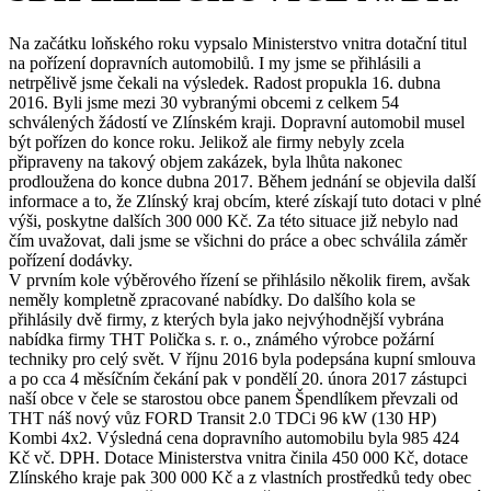
Na začátku loňského roku vypsalo Ministerstvo vnitra dotační titul
na pořízení dopravních automobilů. I my jsme se přihlásili a
netrpělivě jsme čekali na výsledek. Radost propukla 16. dubna
2016. Byli jsme mezi 30 vybranými obcemi z celkem 54
schválených žádostí ve Zlínském kraji. Dopravní automobil musel
být pořízen do konce roku. Jelikož ale firmy nebyly zcela
připraveny na takový objem zakázek, byla lhůta nakonec
prodloužena do konce dubna 2017. Během jednání se objevila další
informace a to, že Zlínský kraj obcím, které získají tuto dotaci v plné
výši, poskytne dalších 300 000 Kč. Za této situace již nebylo nad
čím uvažovat, dali jsme se všichni do práce a obec schválila záměr
pořízení dodávky.
V prvním kole výběrového řízení se přihlásilo několik firem, avšak
neměly kompletně zpracované nabídky. Do dalšího kola se
přihlásily dvě firmy, z kterých byla jako nejvýhodnější vybrána
nabídka firmy THT Polička s. r. o., známého výrobce požární
techniky pro celý svět. V říjnu 2016 byla podepsána kupní smlouva
a po cca 4 měsíčním čekání pak v pondělí 20. února 2017 zástupci
naší obce v čele se starostou obce panem Špendlíkem převzali od
THT náš nový vůz FORD Transit 2.0 TDCi 96 kW (130 HP)
Kombi 4x2. Výsledná cena dopravního automobilu byla 985 424
Kč vč. DPH. Dotace Ministerstva vnitra činila 450 000 Kč, dotace
Zlínského kraje pak 300 000 Kč a z vlastních prostředků tedy obec