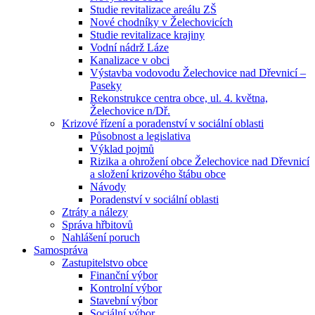
Studie revitalizace areálu ZŠ
Nové chodníky v Želechovicích
Studie revitalizace krajiny
Vodní nádrž Láze
Kanalizace v obci
Výstavba vodovodu Želechovice nad Dřevnicí –
Paseky
Rekonstrukce centra obce, ul. 4. května,
Želechovice n/Dř.
Krizové řízení a poradenství v sociální oblasti
Působnost a legislativa
Výklad pojmů
Rizika a ohrožení obce Želechovice nad Dřevnicí
a složení krizového štábu obce
Návody
Poradenství v sociální oblasti
Ztráty a nálezy
Správa hřbitovů
Nahlášení poruch
Samospráva
Zastupitelstvo obce
Finanční výbor
Kontrolní výbor
Stavební výbor
Sociální výbor