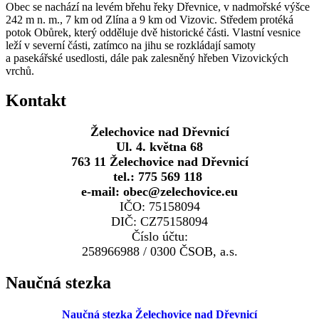
Obec se nachází na levém břehu řeky Dřevnice, v nadmořské výšce
242 m n. m., 7 km od Zlína a 9 km od Vizovic. Středem protéká
potok Obůrek, který odděluje dvě historické části. Vlastní vesnice
leží v severní části, zatímco na jihu se rozkládají samoty
a pasekářské usedlosti, dále pak zalesněný hřeben Vizovických
vrchů.
Kontakt
Želechovice nad Dřevnicí
Ul. 4. května 68
763 11 Želechovice nad Dřevnicí
tel.: 775 569 118
e-mail: obec@zelechovice.eu
IČO: 75158094
DIČ: CZ75158094
Číslo účtu:
258966988 / 0300 ČSOB, a.s.
Naučná stezka
Naučná stezka Želechovice nad Dřevnicí