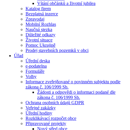
Vítání občánků a životní jubilea
Katalog firem
Bezplatná inzerce
Zpravodaj
Mobilní Rozhlas
Naučná stezka
Důležité odkazy
Životní situace
Pomoc Ukrajině
Prodej stavebních pozemků v obci
Úřad
Úřední deska
e-podatelna
Formuláře
Volby
Informace zveřejňované o povinném subjektu podle
zákona č. 106⁄1999 Sb.
Žádosti a odpovědi o informaci podané dle
zákona č. 106⁄1999 Sb.
Ochrana osobních údajů GDPR
Veřejné zakázky
Úřední hodiny
Rozklikávací rozpočet obce
Připravované projekty
Nový střed obce