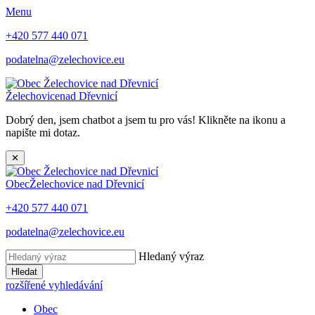
Menu
+420 577 440 071
podatelna@zelechovice.eu
Želechovice
nad Dřevnicí
Dobrý den, jsem chatbot a jsem tu pro vás! Klikněte na ikonu a
napište mi dotaz.
✕
Obec
Želechovice nad Dřevnicí
+420 577 440 071
podatelna@zelechovice.eu
Hledaný výraz
Hledat
rozšířené vyhledávání
Obec