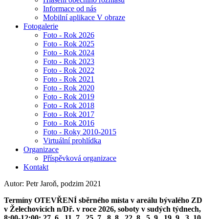
Informace od nás
Mobilní aplikace V obraze
Fotogalerie
Foto - Rok 2026
Foto - Rok 2025
Foto - Rok 2024
Foto - Rok 2023
Foto - Rok 2022
Foto - Rok 2021
Foto - Rok 2020
Foto - Rok 2019
Foto - Rok 2018
Foto - Rok 2017
Foto - Rok 2016
Foto - Roky 2010-2015
Virtuální prohlídka
Organizace
Příspěvková organizace
Kontakt
Autor: Petr Jaroň, podzim 2021
Termíny OTEVŘENÍ sběrného místa v areálu bývalého ZD
v Želechovicích n/Dř. v roce 2026, soboty v sudých týdnech,
8:00-12:00: 27. 6., 11. 7., 25. 7., 8. 8., 22. 8., 5. 9., 19. 9., 3. 10.,