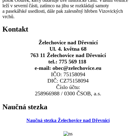
potok Obůrek, který odděluje dvě historické části. Vlastní vesnice
leží v severní části, zatímco na jihu se rozkládají samoty
a pasekářské usedlosti, dále pak zalesněný hřeben Vizovických
vrchů.
Kontakt
Želechovice nad Dřevnicí
Ul. 4. května 68
763 11 Želechovice nad Dřevnicí
tel.: 775 569 118
e-mail: obec@zelechovice.eu
IČO: 75158094
DIČ: CZ75158094
Číslo účtu:
258966988 / 0300 ČSOB, a.s.
Naučná stezka
Naučná stezka Želechovice nad Dřevnicí