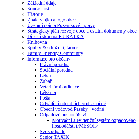
Základní údaje
Současnost
Historie
Znak, vlajka a logo obce
Územní plán a Pozemkové úpravy
Strategický plán rozvoje obce a ostatní dokumenty obce
Dětská skupina KUŘÁTKA
Knihovna
Spolky & sdružení, farnost
Family Friendly Community
Informace pro občany
Právní poradna
Sociální poradna
Lékař
Zubař
Veterinární ordinace
Lékárna
Pošta
Odvádění odpadních vod - stočné
Obecní vodovod Paseky - vodné
Odpadové hospodářství
Motivační a evidenční systém odpadového
hospodářství ⁄MESOH⁄
Svoz odpadu
Senior TAXÍK