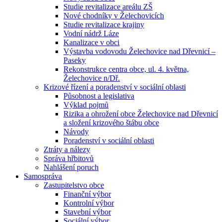
Studie revitalizace areálu ZŠ
Nové chodníky v Želechovicích
Studie revitalizace krajiny
Vodní nádrž Láze
Kanalizace v obci
Výstavba vodovodu Želechovice nad Dřevnicí –
Paseky
Rekonstrukce centra obce, ul. 4. května,
Želechovice n/Dř.
Krizové řízení a poradenství v sociální oblasti
Působnost a legislativa
Výklad pojmů
Rizika a ohrožení obce Želechovice nad Dřevnicí
a složení krizového štábu obce
Návody
Poradenství v sociální oblasti
Ztráty a nálezy
Správa hřbitovů
Nahlášení poruch
Samospráva
Zastupitelstvo obce
Finanční výbor
Kontrolní výbor
Stavební výbor
Sociální výbor