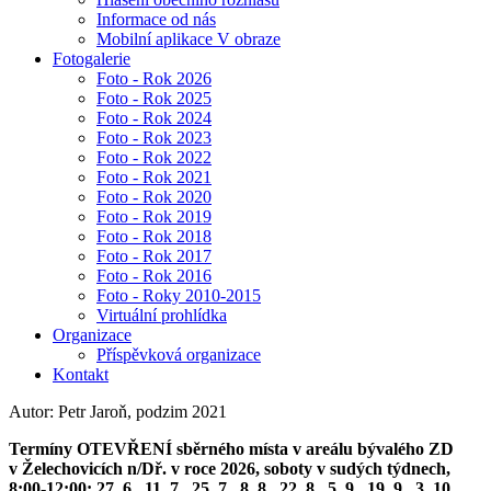
Informace od nás
Mobilní aplikace V obraze
Fotogalerie
Foto - Rok 2026
Foto - Rok 2025
Foto - Rok 2024
Foto - Rok 2023
Foto - Rok 2022
Foto - Rok 2021
Foto - Rok 2020
Foto - Rok 2019
Foto - Rok 2018
Foto - Rok 2017
Foto - Rok 2016
Foto - Roky 2010-2015
Virtuální prohlídka
Organizace
Příspěvková organizace
Kontakt
Autor: Petr Jaroň, podzim 2021
Termíny OTEVŘENÍ sběrného místa v areálu bývalého ZD
v Želechovicích n/Dř. v roce 2026, soboty v sudých týdnech,
8:00-12:00: 27. 6., 11. 7., 25. 7., 8. 8., 22. 8., 5. 9., 19. 9., 3. 10.,