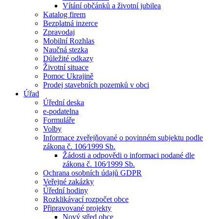
Vítání občánků a životní jubilea
Katalog firem
Bezplatná inzerce
Zpravodaj
Mobilní Rozhlas
Naučná stezka
Důležité odkazy
Životní situace
Pomoc Ukrajině
Prodej stavebních pozemků v obci
Úřad
Úřední deska
e-podatelna
Formuláře
Volby
Informace zveřejňované o povinném subjektu podle
zákona č. 106⁄1999 Sb.
Žádosti a odpovědi o informaci podané dle
zákona č. 106⁄1999 Sb.
Ochrana osobních údajů GDPR
Veřejné zakázky
Úřední hodiny
Rozklikávací rozpočet obce
Připravované projekty
Nový střed obce