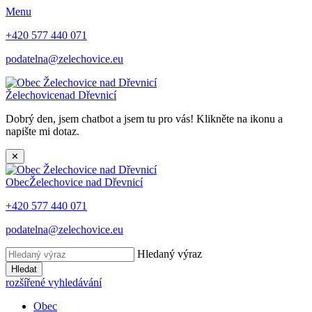
Menu
+420 577 440 071
podatelna@zelechovice.eu
Želechovice
nad Dřevnicí
Dobrý den, jsem chatbot a jsem tu pro vás! Klikněte na ikonu a
napište mi dotaz.
✕
Obec
Želechovice nad Dřevnicí
+420 577 440 071
podatelna@zelechovice.eu
Hledaný výraz
Hledat
rozšířené vyhledávání
Obec