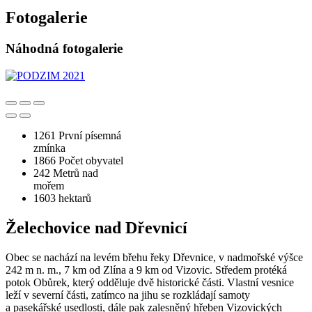
Fotogalerie
Náhodná fotogalerie
1261
První písemná
zmínka
1866
Počet obyvatel
242
Metrů nad
mořem
1603
hektarů
Želechovice nad Dřevnicí
Obec se nachází na levém břehu řeky Dřevnice, v nadmořské výšce
242 m n. m., 7 km od Zlína a 9 km od Vizovic. Středem protéká
potok Obůrek, který odděluje dvě historické části. Vlastní vesnice
leží v severní části, zatímco na jihu se rozkládají samoty
a pasekářské usedlosti, dále pak zalesněný hřeben Vizovických