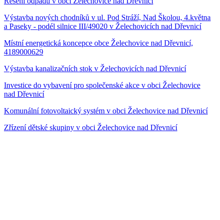
Řešení odpadů v obci Želechovice nad Dřevnicí
Výstavba nových chodníků v ul. Pod Stráží, Nad Školou, 4.května
a Paseky - podél silnice III/49020 v Želechovicích nad Dřevnicí
Místní energetická koncepce obce Želechovice nad Dřevnicí,
4189000629
Výstavba kanalizačních stok v Želechovicích nad Dřevnicí
Investice do vybavení pro společenské akce v obci Želechovice
nad Dřevnicí
Komunální fotovoltaický systém v obci Želechovice nad Dřevnicí
Zřízení dětské skupiny v obci Želechovice nad Dřevnicí