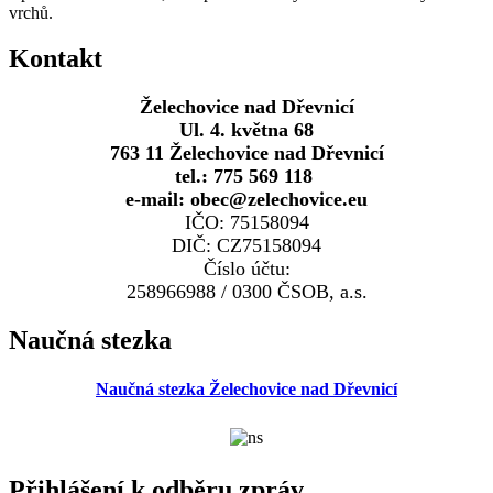
vrchů.
Kontakt
Želechovice nad Dřevnicí
Ul. 4. května 68
763 11 Želechovice nad Dřevnicí
tel.: 775 569 118
e-mail: obec@zelechovice.eu
IČO: 75158094
DIČ: CZ75158094
Číslo účtu:
258966988 / 0300 ČSOB, a.s.
Naučná stezka
Naučná stezka Želechovice nad Dřevnicí
Přihlášení k odběru zpráv