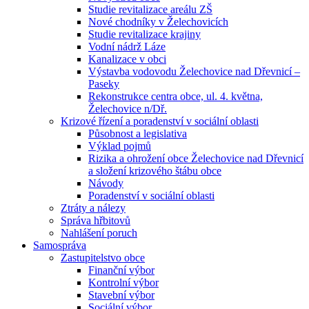
Studie revitalizace areálu ZŠ
Nové chodníky v Želechovicích
Studie revitalizace krajiny
Vodní nádrž Láze
Kanalizace v obci
Výstavba vodovodu Želechovice nad Dřevnicí –
Paseky
Rekonstrukce centra obce, ul. 4. května,
Želechovice n/Dř.
Krizové řízení a poradenství v sociální oblasti
Působnost a legislativa
Výklad pojmů
Rizika a ohrožení obce Želechovice nad Dřevnicí
a složení krizového štábu obce
Návody
Poradenství v sociální oblasti
Ztráty a nálezy
Správa hřbitovů
Nahlášení poruch
Samospráva
Zastupitelstvo obce
Finanční výbor
Kontrolní výbor
Stavební výbor
Sociální výbor