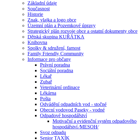
Základní údaje
Současnost
Historie
Znak, vlajka a logo obce
Územní plán a Pozemkové úpravy
Strategický plán rozvoje obce a ostatní dokumenty obce
Dětská skupina KUŘÁTKA
Knihovna
Spolky & sdružení, farnost
Family Friendly Community
Informace pro občany
Právní poradna
Sociální poradna
Lékař
Zubař
Veterinární ordinace
Lékárna
Pošta
Odvádění odpadních vod - stočné
Obecní vodovod Paseky - vodné
Odpadové hospodářství
Motivační a evidenční systém odpadového
hospodářství ⁄MESOH⁄
Svoz odpadu
Senior TAXÍK