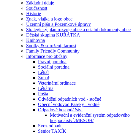
Základní údaje
Současnost
Historie
Znak, vlajka a logo obce
Územní plán a Pozemkové úpravy
Strategický plán rozvoje obce a ostatní dokumenty obce
Dětská skupina KUŘÁTKA
Knihovna
Spolky & sdružení, farnost
Family Friendly Community
Informace pro občany
Právní poradna
Sociální poradna
Lékař
Zubař
Veterinární ordinace
Lékárna
Pošta
Odvádění odpadních vod - stočné
Obecní vodovod Paseky - vodné
Odpadové hospodářství
Motivační a evidenční systém odpadového
hospodářství ⁄MESOH⁄
Svoz odpadu
Senior TAXÍK