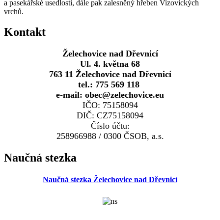
a pasekářské usedlosti, dále pak zalesněný hřeben Vizovických
vrchů.
Kontakt
Želechovice nad Dřevnicí
Ul. 4. května 68
763 11 Želechovice nad Dřevnicí
tel.: 775 569 118
e-mail: obec@zelechovice.eu
IČO: 75158094
DIČ: CZ75158094
Číslo účtu:
258966988 / 0300 ČSOB, a.s.
Naučná stezka
Naučná stezka Želechovice nad Dřevnicí