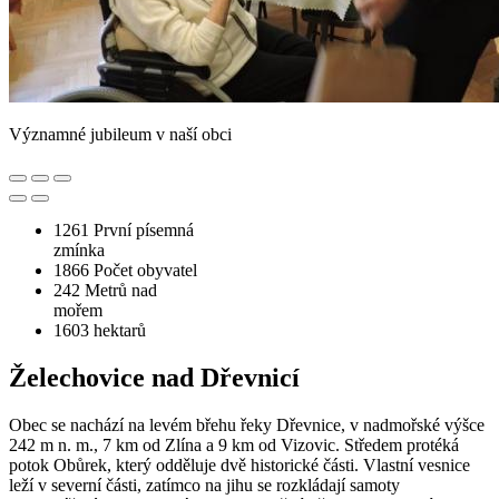
Významné jubileum v naší obci
1261
První písemná
zmínka
1866
Počet obyvatel
242
Metrů nad
mořem
1603
hektarů
Želechovice nad Dřevnicí
Obec se nachází na levém břehu řeky Dřevnice, v nadmořské výšce
242 m n. m., 7 km od Zlína a 9 km od Vizovic. Středem protéká
potok Obůrek, který odděluje dvě historické části. Vlastní vesnice
leží v severní části, zatímco na jihu se rozkládají samoty