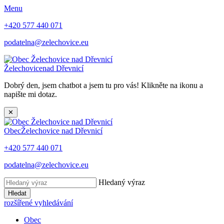
Menu
+420 577 440 071
podatelna@zelechovice.eu
Želechovice
nad Dřevnicí
Dobrý den, jsem chatbot a jsem tu pro vás! Klikněte na ikonu a
napište mi dotaz.
✕
Obec
Želechovice nad Dřevnicí
+420 577 440 071
podatelna@zelechovice.eu
Hledaný výraz
Hledat
rozšířené vyhledávání
Obec