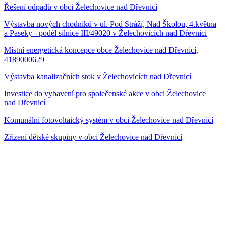
Řešení odpadů v obci Želechovice nad Dřevnicí
Výstavba nových chodníků v ul. Pod Stráží, Nad Školou, 4.května
a Paseky - podél silnice III/49020 v Želechovicích nad Dřevnicí
Místní energetická koncepce obce Želechovice nad Dřevnicí,
4189000629
Výstavba kanalizačních stok v Želechovicích nad Dřevnicí
Investice do vybavení pro společenské akce v obci Želechovice
nad Dřevnicí
Komunální fotovoltaický systém v obci Želechovice nad Dřevnicí
Zřízení dětské skupiny v obci Želechovice nad Dřevnicí