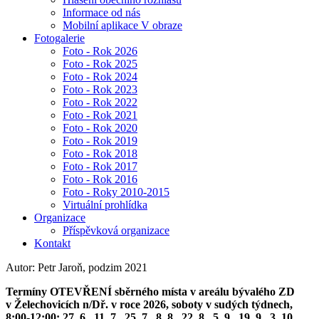
Informace od nás
Mobilní aplikace V obraze
Fotogalerie
Foto - Rok 2026
Foto - Rok 2025
Foto - Rok 2024
Foto - Rok 2023
Foto - Rok 2022
Foto - Rok 2021
Foto - Rok 2020
Foto - Rok 2019
Foto - Rok 2018
Foto - Rok 2017
Foto - Rok 2016
Foto - Roky 2010-2015
Virtuální prohlídka
Organizace
Příspěvková organizace
Kontakt
Autor: Petr Jaroň, podzim 2021
Termíny OTEVŘENÍ sběrného místa v areálu bývalého ZD
v Želechovicích n/Dř. v roce 2026, soboty v sudých týdnech,
8:00-12:00: 27. 6., 11. 7., 25. 7., 8. 8., 22. 8., 5. 9., 19. 9., 3. 10.,