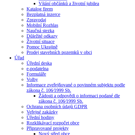
Vítání občánků a životní jubilea
Katalog firem
Bezplatná inzerce
Zpravodaj
Mobilní Rozhlas
Naučná stezka
Důležité odkazy
Životní situace
Pomoc Ukrajině
Prodej stavebních pozemků v obci
Úřad
Úřední deska
e-podatelna
Formuláře
Volby
Informace zveřejňované o povinném subjektu podle
zákona č. 106⁄1999 Sb.
Žádosti a odpovědi o informaci podané dle
zákona č. 106⁄1999 Sb.
Ochrana osobních údajů GDPR
Veřejné zakázky
Úřední hodiny
Rozklikávací rozpočet obce
Připravované projekty
Nový střed obce