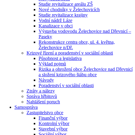
Studie revitalizace areálu ZŠ
Nové chodníky v Želechovicích
Studie revitalizace krajiny
Vodní nádrž Láze
Kanalizace v obci
Výstavba vodovodu Želechovice nad Dřevnicí –
Paseky
Rekonstrukce centra obce, ul. 4. května,
Želechovice n/Dř.
Krizové řízení a poradenství v sociální oblasti
Působnost a legislativa
Výklad pojmů
Rizika a ohrožení obce Želechovice nad Dřevnicí
a složení krizového štábu obce
Návody
Poradenství v sociální oblasti
Ztráty a nálezy
Správa hřbitovů
Nahlášení poruch
Samospráva
Zastupitelstvo obce
Finanční výbor
Kontrolní výbor
Stavební výbor
Sociální výbor