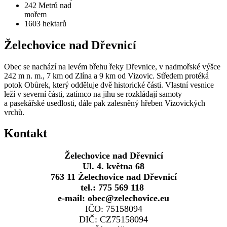
242
Metrů nad
mořem
1603
hektarů
Želechovice nad Dřevnicí
Obec se nachází na levém břehu řeky Dřevnice, v nadmořské výšce
242 m n. m., 7 km od Zlína a 9 km od Vizovic. Středem protéká
potok Obůrek, který odděluje dvě historické části. Vlastní vesnice
leží v severní části, zatímco na jihu se rozkládají samoty
a pasekářské usedlosti, dále pak zalesněný hřeben Vizovických
vrchů.
Kontakt
Želechovice nad Dřevnicí
Ul. 4. května 68
763 11 Želechovice nad Dřevnicí
tel.: 775 569 118
e-mail: obec@zelechovice.eu
IČO: 75158094
DIČ: CZ75158094