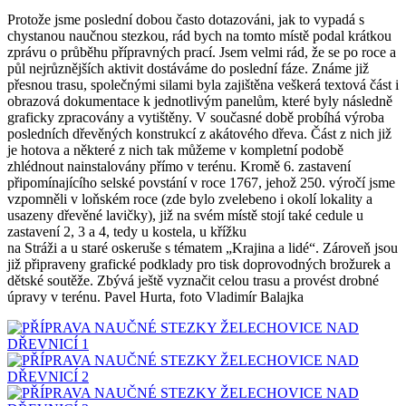
Protože jsme poslední dobou často dotazováni, jak to vypadá s
chystanou naučnou stezkou, rád bych na tomto místě podal krátkou
zprávu o průběhu přípravných prací. Jsem velmi rád, že se po roce a
půl nejrůznějších aktivit dostáváme do poslední fáze. Známe již
přesnou trasu, společnými silami byla zajištěna veškerá textová část i
obrazová dokumentace k jednotlivým panelům, které byly následně
graficky zpracovány a vytištěny. V současné době probíhá výroba
posledních dřevěných konstrukcí z akátového dřeva. Část z nich již
je hotova a některé z nich tak můžeme v kompletní podobě
zhlédnout nainstalovány přímo v terénu. Kromě 6. zastavení
připomínajícího selské povstání v roce 1767, jehož 250. výročí jsme
vzpomněli v loňském roce (zde bylo zvelebeno i okolí lokality a
usazeny dřevěné lavičky), již na svém místě stojí také cedule u
zastavení 2, 3 a 4, tedy u kostela, u křížku
na Stráži a u staré oskeruše s tématem „Krajina a lidé“. Zároveň jsou
již připraveny grafické podklady pro tisk doprovodných brožurek a
dětské soutěže. Zbývá ještě vyznačit celou trasu a provést drobné
úpravy v terénu. Pavel Hurta, foto Vladimír Balajka