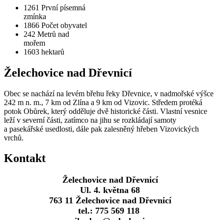
1261
První písemná
zmínka
1866
Počet obyvatel
242
Metrů nad
mořem
1603
hektarů
Želechovice nad Dřevnicí
Obec se nachází na levém břehu řeky Dřevnice, v nadmořské výšce
242 m n. m., 7 km od Zlína a 9 km od Vizovic. Středem protéká
potok Obůrek, který odděluje dvě historické části. Vlastní vesnice
leží v severní části, zatímco na jihu se rozkládají samoty
a pasekářské usedlosti, dále pak zalesněný hřeben Vizovických
vrchů.
Kontakt
Želechovice nad Dřevnicí
Ul. 4. května 68
763 11 Želechovice nad Dřevnicí
tel.: 775 569 118