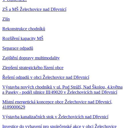
ZŠ a MŠ Želechovice nad Dřevnicí
Zlín
Rekonstrukce chodníků
Rozšíření kapacity MŠ
Separace odpadů
Zajištění dopravy multimodality
Zlepšení strategického řízení obce
Řešení odpadů v obci Želechovice nad Dřevnicí
Výstavba nových chodníků v ul. Pod Stráží, Nad Školou, 4.května
a Paseky - podél silnice III/49020 v Želechovicích nad Dřevnicí
Místní energetická koncepce obce Želechovice nad Dřevnicí,
4189000629
Výstavba kanalizačních stok v Želechovicích nad Dřevnicí
Investice do vybavení pro společenské akce v obci Želechovice