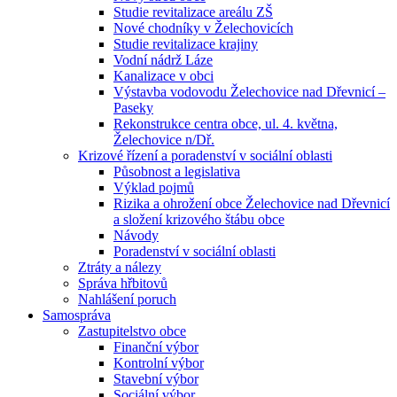
Studie revitalizace areálu ZŠ
Nové chodníky v Želechovicích
Studie revitalizace krajiny
Vodní nádrž Láze
Kanalizace v obci
Výstavba vodovodu Želechovice nad Dřevnicí –
Paseky
Rekonstrukce centra obce, ul. 4. května,
Želechovice n/Dř.
Krizové řízení a poradenství v sociální oblasti
Působnost a legislativa
Výklad pojmů
Rizika a ohrožení obce Želechovice nad Dřevnicí
a složení krizového štábu obce
Návody
Poradenství v sociální oblasti
Ztráty a nálezy
Správa hřbitovů
Nahlášení poruch
Samospráva
Zastupitelstvo obce
Finanční výbor
Kontrolní výbor
Stavební výbor
Sociální výbor