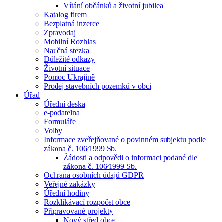
Vítání občánků a životní jubilea
Katalog firem
Bezplatná inzerce
Zpravodaj
Mobilní Rozhlas
Naučná stezka
Důležité odkazy
Životní situace
Pomoc Ukrajině
Prodej stavebních pozemků v obci
Úřad
Úřední deska
e-podatelna
Formuláře
Volby
Informace zveřejňované o povinném subjektu podle
zákona č. 106⁄1999 Sb.
Žádosti a odpovědi o informaci podané dle
zákona č. 106⁄1999 Sb.
Ochrana osobních údajů GDPR
Veřejné zakázky
Úřední hodiny
Rozklikávací rozpočet obce
Připravované projekty
Nový střed obce