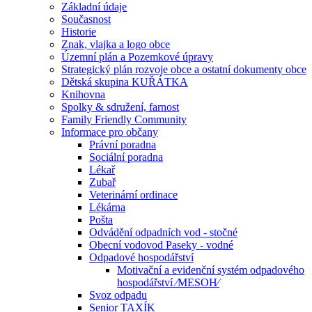
Základní údaje
Současnost
Historie
Znak, vlajka a logo obce
Územní plán a Pozemkové úpravy
Strategický plán rozvoje obce a ostatní dokumenty obce
Dětská skupina KUŘÁTKA
Knihovna
Spolky & sdružení, farnost
Family Friendly Community
Informace pro občany
Právní poradna
Sociální poradna
Lékař
Zubař
Veterinární ordinace
Lékárna
Pošta
Odvádění odpadních vod - stočné
Obecní vodovod Paseky - vodné
Odpadové hospodářství
Motivační a evidenční systém odpadového
hospodářství ⁄MESOH⁄
Svoz odpadu
Senior TAXÍK