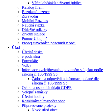
Vítání občánků a životní jubilea
Katalog firem
Bezplatná inzerce
Zpravodaj
Mobilní Rozhlas
Naučná stezka
Důležité odkazy
Životní situace
Pomoc Ukrajině
Prodej stavebních pozemků v obci
Úřad
Úřední deska
e-podatelna
Formuláře
Volby
Informace zveřejňované o povinném subjektu podle
zákona č. 106⁄1999 Sb.
Žádosti a odpovědi o informaci podané dle
zákona č. 106⁄1999 Sb.
Ochrana osobních údajů GDPR
Veřejné zakázky
Úřední hodiny
Rozklikávací rozpočet obce
Připravované projekty
Nový střed obce