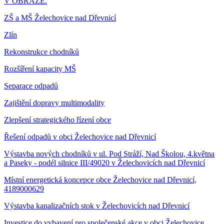
V OBRAZE.
ZŠ a MŠ Želechovice nad Dřevnicí
Zlín
Rekonstrukce chodníků
Rozšíření kapacity MŠ
Separace odpadů
Zajištění dopravy multimodality
Zlepšení strategického řízení obce
Řešení odpadů v obci Želechovice nad Dřevnicí
Výstavba nových chodníků v ul. Pod Stráží, Nad Školou, 4.května
a Paseky - podél silnice III/49020 v Želechovicích nad Dřevnicí
Místní energetická koncepce obce Želechovice nad Dřevnicí,
4189000629
Výstavba kanalizačních stok v Želechovicích nad Dřevnicí
Investice do vybavení pro společenské akce v obci Želechovice