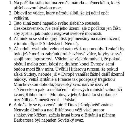
Na počátku stálo trauma země a národa – německého, který
přišel o svou bývalou moc.
Objevil se vůdce, který národu slíbil, že jej učiní opět
velikým.
Tato silná země napadlo svého slabšího souseda,
Československo. Ne celé jeho území, ale z počátku jen část,
aby zjistila, jak budou reagovat světové mocnosti.
Záminkou se stal údajný útisk její menšiny na našem území,
v tomto případě Sudetských Němců.
Západní i východní velmoci nám však nepomohly. Tenkrát by
bylo ještě možno zabránit druhé světové válce, kdyby se svět
spojil proti agresorovi. Všichni se však domnívali, že pokud
obětují malou zemi kdesi na druhém konci Evropy, sami
budou moci žít v míru. Uvěřili Hitlerovu tvrzení, že pokud
získá Sudety, nebude již v Evropě vznášet žádné další územní
nároky. Velká Británie a Francie tak podepsaly tragickou
Mnichovskou dohodu, Sovětský svaz naivně uzavřel
s Německem pakt o neútočení – dle svých ministrů zahraničí
zvaný Ribbentrop – Molotov, v jehož dodatku si dokonce
rozdělili další menší zemi – Polsko.
A dočkaly se tyto země míru? Dnes již odpověď známe.
Netrvalo dlouho a nad Eiffelovou věží visel prapor
s hákovým křížem, začala krutá bitva o Británii a plánem
Barbarossa byl napaden Sovětský svaz.