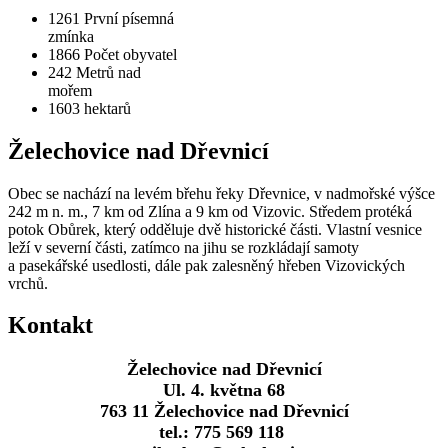
1261
První písemná
zmínka
1866
Počet obyvatel
242
Metrů nad
mořem
1603
hektarů
Želechovice nad Dřevnicí
Obec se nachází na levém břehu řeky Dřevnice, v nadmořské výšce
242 m n. m., 7 km od Zlína a 9 km od Vizovic. Středem protéká
potok Obůrek, který odděluje dvě historické části. Vlastní vesnice
leží v severní části, zatímco na jihu se rozkládají samoty
a pasekářské usedlosti, dále pak zalesněný hřeben Vizovických
vrchů.
Kontakt
Želechovice nad Dřevnicí
Ul. 4. května 68
763 11 Želechovice nad Dřevnicí
tel.: 775 569 118