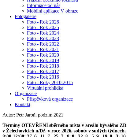
Informace od nás
Mobilní aplikace V obraze
Fotogalerie
Foto - Rok 2026
Foto - Rok 2025
Foto - Rok 2024
Foto - Rok 2023
Foto - Rok 2022
Foto - Rok 2021
Foto - Rok 2020
Foto - Rok 2019
Foto - Rok 2018
Foto - Rok 2017
Foto - Rok 2016
Foto - Roky 2010-2015
Virtuální prohlídka
Organizace
Příspěvková organizace
Kontakt
Autor: Petr Jaroň, podzim 2021
Termíny OTEVŘENÍ sběrného místa v areálu bývalého ZD
v Želechovicích n/Dř. v roce 2026, soboty v sudých týdnech,
8:00-12:00: 27. 6., 11. 7., 25. 7., 8. 8., 22. 8., 5. 9., 19. 9., 3. 10.,