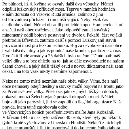
Po půlnoci, již 4. května se ozvaly další dva výbuchy. Němci
odpálili lužkovský i přílucký most. Teprve v ranních hodinách
k nám dorazila od Vizovic Rudá armáda, zatímco z jihu
od Provodova přicházeli i rumunští vojáci. Nebyl však čas
na dlouhé vítání. Němci obsadili protilehlé kopce Hamberek a Juré
a začali naši obec ostřelovat. Jako odpověď zaujal sovětský
minometný oddíl bojové postavení ve dvoře u Pekařů, část vojáků
přebrodila Dřevnici, zatímco další s pomocí Lužkovjanů stavili
provizorní most pro těžkou techniku. Boj za osvobození naší obce
trval další dva dny a jak vzpomíná naše kronika, padlo zde za nás
7 vojáků Rudé armády a 25 dalších bylo raněno. Těmto patří náš
velký díky a to bez ohledu na to, jak se dále osvoboditelé na našem
území chovali a jaký další těžký osud s novou diktaturou naši zemi
čekal. I na toto však nikdy nesmíme zapomenout.
Nelze na tomto místě nezmínit naše oběti války. Víme, že z naší
obce nemusely odejít desítky a stovky mužů bojovat na frontu jako
za První světové války. Přesto se, jako v jiných těžkých dobách,
dokázali mnozí Želechovjané postavit okupační moci. Někteří
bojovali jako partyzáni, jiní se zapojili do ilegální organizace Naše
pravda, která tajně zásobovala odboj
ve Vizovických horách prostřednictvím malíře Jana Kobzáně.
V březnu 1945 u nás bylo zatčeno 30 osob, které byly po několik
týdnů krutě vyšetřovány v Uherském Hradišti. Někteří z nich byli
nakonec propuštěni, jiní transportováni do koncentračního tábora