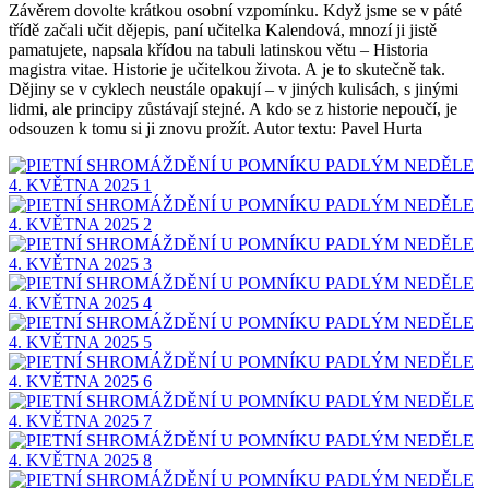
Závěrem dovolte krátkou osobní vzpomínku. Když jsme se v páté
třídě začali učit dějepis, paní učitelka Kalendová, mnozí ji jistě
pamatujete, napsala křídou na tabuli latinskou větu – Historia
magistra vitae. Historie je učitelkou života. A je to skutečně tak.
Dějiny se v cyklech neustále opakují – v jiných kulisách, s jinými
lidmi, ale principy zůstávají stejné. A kdo se z historie nepoučí, je
odsouzen k tomu si ji znovu prožít. Autor textu: Pavel Hurta