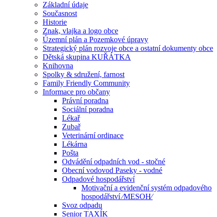
Základní údaje
Současnost
Historie
Znak, vlajka a logo obce
Územní plán a Pozemkové úpravy
Strategický plán rozvoje obce a ostatní dokumenty obce
Dětská skupina KUŘÁTKA
Knihovna
Spolky & sdružení, farnost
Family Friendly Community
Informace pro občany
Právní poradna
Sociální poradna
Lékař
Zubař
Veterinární ordinace
Lékárna
Pošta
Odvádění odpadních vod - stočné
Obecní vodovod Paseky - vodné
Odpadové hospodářství
Motivační a evidenční systém odpadového
hospodářství ⁄MESOH⁄
Svoz odpadu
Senior TAXÍK