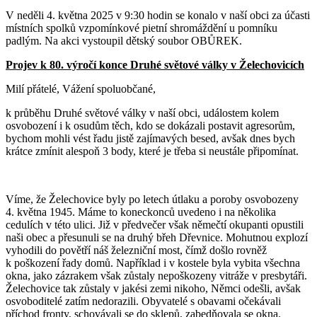
V neděli 4. května 2025 v 9:30 hodin se konalo v naší obci za účasti
místních spolků vzpomínkové pietní shromáždění u pomníku
padlým. Na akci vystoupil dětský soubor OBŮREK.
Projev k 80. výročí konce Druhé světové války v Želechovicích
Milí přátelé, Vážení spoluobčané,
k průběhu Druhé světové války v naší obci, událostem kolem
osvobození i k osudům těch, kdo se dokázali postavit agresorům,
bychom mohli vést řadu jistě zajímavých besed, avšak dnes bych
krátce zmínit alespoň 3 body, které je třeba si neustále připomínat.
Víme, že Želechovice byly po letech útlaku a poroby osvobozeny
4. května 1945. Máme to koneckonců uvedeno i na několika
cedulích v této ulici. Již v předvečer však němečtí okupanti opustili
naši obec a přesunuli se na druhý břeh Dřevnice. Mohutnou explozí
vyhodili do povětří náš železniční most, čímž došlo rovněž
k poškození řady domů. Například i v kostele byla vybita všechna
okna, jako zázrakem však zůstaly nepoškozeny vitráže v presbytáři.
Želechovice tak zůstaly v jakési zemi nikoho, Němci odešli, avšak
osvoboditelé zatím nedorazili. Obyvatelé s obavami očekávali
příchod fronty, schovávali se do sklepů, zabedňovala se okna.