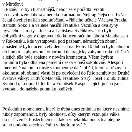
v Mirošově
u Plzně. To byli ti šťastnější, neboť se v pořádku vrátili
po osvobození tábora americkou armádou. Nejtragičtější osud však
čekal čtveřici našich spoluobčanů – řídícího učitele Václava Praxla,
starostu Sokola a velitele hasičů Františka Vaculíka a dva syny
bývalého starosty – Josefa a Ladislava Svělíkovy. Tito byli
dobytčími vagony dopraveni do koncentračního tábora Mauthausen
v Rakousku, kde vystupovali pod pažbami německých zbraní
a následně byli nuceni celý den stát na dvoře. 10 dubna byli nahnáni
do bunkru s plynovou komorou, kde tragicky zahynuli rukou fašistů
a jejich těla byla spálena v novém krematoriu. Všem čtyřem
hrdinům byla odhalena pamětní deska v naší sokolovně. Alespoň
jmenovitě na tomto místě vzpomeňme další oběti, které za různých
okolností při obraně vlasti či po odvlečení do Říše zemřely za Druhé
světové války: Ludvík Macháň, František Starý, Josef Holub, Julius
Svoboda, Leopold Pfeiffer a František Kašper. Jejich jména jsou
vytesána do našeho pomníku padlých.
Posledním momentem, který je třeba dnes zmínit a na který nesmíme
nikdy zapomenout, byly okolnosti, díky kterým vstoupila válka
do naší země. Poslechněme si fakta v několika bodech a ptejme
se po podobnostech s děním v dnešním světě.