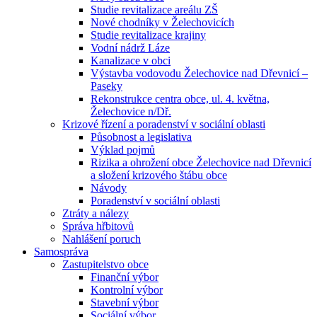
Studie revitalizace areálu ZŠ
Nové chodníky v Želechovicích
Studie revitalizace krajiny
Vodní nádrž Láze
Kanalizace v obci
Výstavba vodovodu Želechovice nad Dřevnicí –
Paseky
Rekonstrukce centra obce, ul. 4. května,
Želechovice n/Dř.
Krizové řízení a poradenství v sociální oblasti
Působnost a legislativa
Výklad pojmů
Rizika a ohrožení obce Želechovice nad Dřevnicí
a složení krizového štábu obce
Návody
Poradenství v sociální oblasti
Ztráty a nálezy
Správa hřbitovů
Nahlášení poruch
Samospráva
Zastupitelstvo obce
Finanční výbor
Kontrolní výbor
Stavební výbor
Sociální výbor