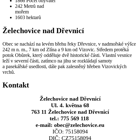
1866
Počet obyvatel
242
Metrů nad
mořem
1603
hektarů
Želechovice nad Dřevnicí
Obec se nachází na levém břehu řeky Dřevnice, v nadmořské výšce
242 m n. m., 7 km od Zlína a 9 km od Vizovic. Středem protéká
potok Obůrek, který odděluje dvě historické části. Vlastní vesnice
leží v severní části, zatímco na jihu se rozkládají samoty
a pasekářské usedlosti, dále pak zalesněný hřeben Vizovických
vrchů.
Kontakt
Želechovice nad Dřevnicí
Ul. 4. května 68
763 11 Želechovice nad Dřevnicí
tel.: 775 569 118
e-mail: obec@zelechovice.eu
IČO: 75158094
DIČ: CZ75158094