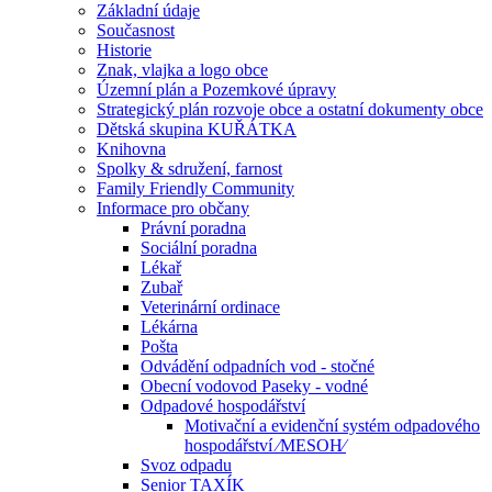
Základní údaje
Současnost
Historie
Znak, vlajka a logo obce
Územní plán a Pozemkové úpravy
Strategický plán rozvoje obce a ostatní dokumenty obce
Dětská skupina KUŘÁTKA
Knihovna
Spolky & sdružení, farnost
Family Friendly Community
Informace pro občany
Právní poradna
Sociální poradna
Lékař
Zubař
Veterinární ordinace
Lékárna
Pošta
Odvádění odpadních vod - stočné
Obecní vodovod Paseky - vodné
Odpadové hospodářství
Motivační a evidenční systém odpadového
hospodářství ⁄MESOH⁄
Svoz odpadu
Senior TAXÍK