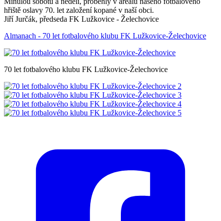
Minulou sobotu a neděli, proběhly v areálu našeho fotbalového
hřiště oslavy 70. let založení kopané v naší obci.
Jiří Jurčák, předseda FK Lužkovice - Želechovice
Almanach - 70 let fotbalového klubu FK Lužkovice-Želechovice
70 let fotbalového klubu FK Lužkovice-Želechovice