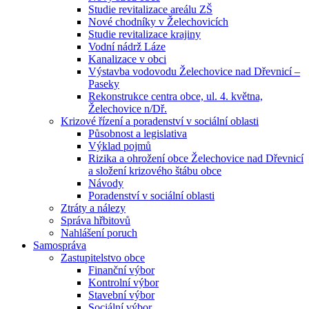
Studie revitalizace areálu ZŠ
Nové chodníky v Želechovicích
Studie revitalizace krajiny
Vodní nádrž Láze
Kanalizace v obci
Výstavba vodovodu Želechovice nad Dřevnicí –
Paseky
Rekonstrukce centra obce, ul. 4. května,
Želechovice n/Dř.
Krizové řízení a poradenství v sociální oblasti
Působnost a legislativa
Výklad pojmů
Rizika a ohrožení obce Želechovice nad Dřevnicí
a složení krizového štábu obce
Návody
Poradenství v sociální oblasti
Ztráty a nálezy
Správa hřbitovů
Nahlášení poruch
Samospráva
Zastupitelstvo obce
Finanční výbor
Kontrolní výbor
Stavební výbor
Sociální výbor