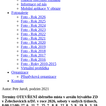
Informace od nás
Mobilní aplikace V obraze
Fotogalerie
Foto - Rok 2026
Foto - Rok 2025
Foto - Rok 2024
Foto - Rok 2023
Foto - Rok 2022
Foto - Rok 2021
Foto - Rok 2020
Foto - Rok 2019
Foto - Rok 2018
Foto - Rok 2017
Foto - Rok 2016
Foto - Roky 2010-2015
Virtuální prohlídka
Organizace
Příspěvková organizace
Kontakt
Autor: Petr Jaroň, podzim 2021
Termíny OTEVŘENÍ sběrného místa v areálu bývalého ZD
v Želechovicích n/Dř. v roce 2026, soboty v sudých týdnech,
8:00-12:00: 27. 6., 11. 7., 25. 7., 8. 8., 22. 8., 5. 9., 19. 9., 3. 10.,