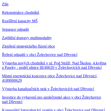
Zlín
Rekonstrukce chodníků
Rozšíření kapacity MŠ
Separace odpadů
Zajištění dopravy multimodality
Zlepšení strategického řízení obce
Řešení odpadů v obci Želechovice nad Dřevnicí
Výstavba nových chodníků v ul. Pod Stráží, Nad Školou, 4.května
a Paseky - podél silnice III/49020 v Želechovicích nad Dřevnicí
Místní energetická koncepce obce Želechovice nad Dřevnicí,
4189000629
Výstavba kanalizačních stok v Želechovicích nad Dřevnicí
Investice do vybavení pro společenské akce v obci Želechovice
nad Dřevnicí
Komunální fotovoltaický systém v obci Želechovice nad Dřevnicí