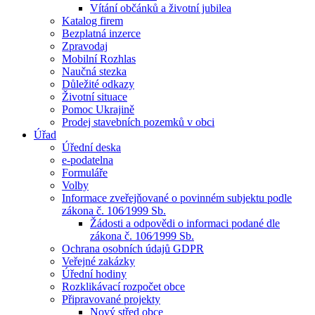
Vítání občánků a životní jubilea
Katalog firem
Bezplatná inzerce
Zpravodaj
Mobilní Rozhlas
Naučná stezka
Důležité odkazy
Životní situace
Pomoc Ukrajině
Prodej stavebních pozemků v obci
Úřad
Úřední deska
e-podatelna
Formuláře
Volby
Informace zveřejňované o povinném subjektu podle
zákona č. 106⁄1999 Sb.
Žádosti a odpovědi o informaci podané dle
zákona č. 106⁄1999 Sb.
Ochrana osobních údajů GDPR
Veřejné zakázky
Úřední hodiny
Rozklikávací rozpočet obce
Připravované projekty
Nový střed obce