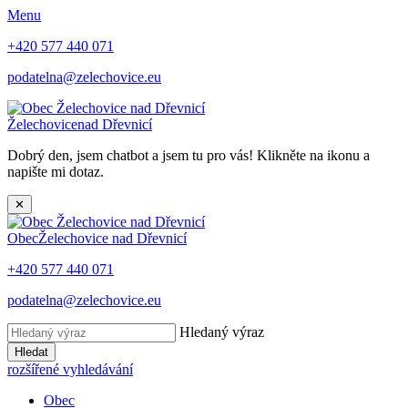
Menu
+420 577 440 071
podatelna@zelechovice.eu
Želechovice
nad Dřevnicí
Dobrý den, jsem chatbot a jsem tu pro vás! Klikněte na ikonu a
napište mi dotaz.
✕
Obec
Želechovice nad Dřevnicí
+420 577 440 071
podatelna@zelechovice.eu
Hledaný výraz
Hledat
rozšířené vyhledávání
Obec