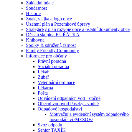
Základní údaje
Současnost
Historie
Znak, vlajka a logo obce
Územní plán a Pozemkové úpravy
Strategický plán rozvoje obce a ostatní dokumenty obce
Dětská skupina KUŘÁTKA
Knihovna
Spolky & sdružení, farnost
Family Friendly Community
Informace pro občany
Právní poradna
Sociální poradna
Lékař
Zubař
Veterinární ordinace
Lékárna
Pošta
Odvádění odpadních vod - stočné
Obecní vodovod Paseky - vodné
Odpadové hospodářství
Motivační a evidenční systém odpadového
hospodářství ⁄MESOH⁄
Svoz odpadu
Senior TAXÍK