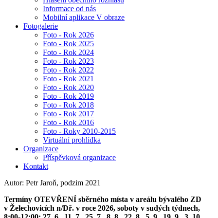
Informace od nás
Mobilní aplikace V obraze
Fotogalerie
Foto - Rok 2026
Foto - Rok 2025
Foto - Rok 2024
Foto - Rok 2023
Foto - Rok 2022
Foto - Rok 2021
Foto - Rok 2020
Foto - Rok 2019
Foto - Rok 2018
Foto - Rok 2017
Foto - Rok 2016
Foto - Roky 2010-2015
Virtuální prohlídka
Organizace
Příspěvková organizace
Kontakt
Autor: Petr Jaroň, podzim 2021
Termíny OTEVŘENÍ sběrného místa v areálu bývalého ZD
v Želechovicích n/Dř. v roce 2026, soboty v sudých týdnech,
8:00-12:00: 27. 6., 11. 7., 25. 7., 8. 8., 22. 8., 5. 9., 19. 9., 3. 10.,