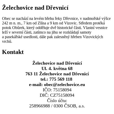
Želechovice nad Dřevnicí
Obec se nachází na levém břehu řeky Dřevnice, v nadmořské výšce
242 m n. m., 7 km od Zlína a 9 km od Vizovic. Středem protéká
potok Obůrek, který odděluje dvě historické části. Vlastní vesnice
leží v severní části, zatímco na jihu se rozkládají samoty
a pasekářské usedlosti, dále pak zalesněný hřeben Vizovických
vrchů.
Kontakt
Želechovice nad Dřevnicí
Ul. 4. května 68
763 11 Želechovice nad Dřevnicí
tel.: 775 569 118
e-mail: obec@zelechovice.eu
IČO: 75158094
DIČ: CZ75158094
Číslo účtu:
258966988 / 0300 ČSOB, a.s.