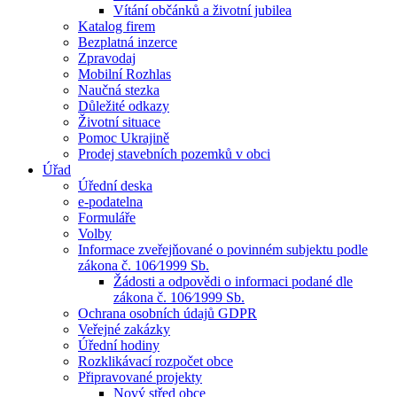
Vítání občánků a životní jubilea
Katalog firem
Bezplatná inzerce
Zpravodaj
Mobilní Rozhlas
Naučná stezka
Důležité odkazy
Životní situace
Pomoc Ukrajině
Prodej stavebních pozemků v obci
Úřad
Úřední deska
e-podatelna
Formuláře
Volby
Informace zveřejňované o povinném subjektu podle
zákona č. 106⁄1999 Sb.
Žádosti a odpovědi o informaci podané dle
zákona č. 106⁄1999 Sb.
Ochrana osobních údajů GDPR
Veřejné zakázky
Úřední hodiny
Rozklikávací rozpočet obce
Připravované projekty
Nový střed obce