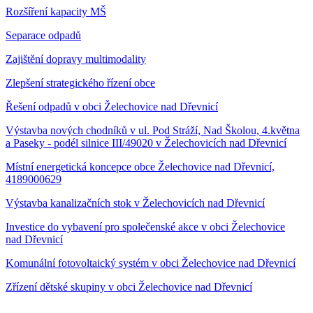
Rozšíření kapacity MŠ
Separace odpadů
Zajištění dopravy multimodality
Zlepšení strategického řízení obce
Řešení odpadů v obci Želechovice nad Dřevnicí
Výstavba nových chodníků v ul. Pod Stráží, Nad Školou, 4.května
a Paseky - podél silnice III/49020 v Želechovicích nad Dřevnicí
Místní energetická koncepce obce Želechovice nad Dřevnicí,
4189000629
Výstavba kanalizačních stok v Želechovicích nad Dřevnicí
Investice do vybavení pro společenské akce v obci Želechovice
nad Dřevnicí
Komunální fotovoltaický systém v obci Želechovice nad Dřevnicí
Zřízení dětské skupiny v obci Želechovice nad Dřevnicí