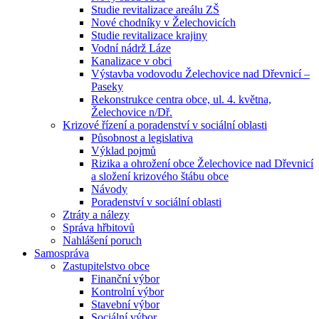
Studie revitalizace areálu ZŠ
Nové chodníky v Želechovicích
Studie revitalizace krajiny
Vodní nádrž Láze
Kanalizace v obci
Výstavba vodovodu Želechovice nad Dřevnicí –
Paseky
Rekonstrukce centra obce, ul. 4. května,
Želechovice n/Dř.
Krizové řízení a poradenství v sociální oblasti
Působnost a legislativa
Výklad pojmů
Rizika a ohrožení obce Želechovice nad Dřevnicí
a složení krizového štábu obce
Návody
Poradenství v sociální oblasti
Ztráty a nálezy
Správa hřbitovů
Nahlášení poruch
Samospráva
Zastupitelstvo obce
Finanční výbor
Kontrolní výbor
Stavební výbor
Sociální výbor