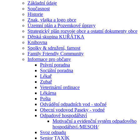
Základní údaje
Současnost
Historie
Znak, vlajka a logo obce
Územní plán a Pozemkové úpravy
Strategický plán rozvoje obce a ostatní dokumenty obce
Dětská skupina KUŘÁTKA
Knihovna
Spolky & sdružení, farnost
Family Friendly Community
Informace pro občany
Právní poradna
Sociální poradna
Lékař
Zubař
Veterinární ordinace
Lékárna
Pošta
Odvádění odpadních vod - stočné
Obecní vodovod Paseky - vodné
Odpadové hospodářství
Motivační a evidenční systém odpadového
hospodářství ⁄MESOH⁄
Svoz odpadu
Senior TAXÍK