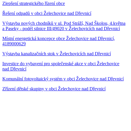
Zlepšení strategického řízení obce
Řešení odpadů v obci Želechovice nad Dřevnicí
Výstavba nových chodníků v ul. Pod Stráží, Nad Školou, 4.května
a Paseky - podél silnice III/49020 v Želechovicích nad Dřevnicí
Místní energetická koncepce obce Želechovice nad Dřevnicí,
4189000629
Výstavba kanalizačních stok v Želechovicích nad Dřevnicí
Investice do vybavení pro společenské akce v obci Želechovice
nad Dřevnicí
Komunální fotovoltaický systém v obci Želechovice nad Dřevnicí
Zřízení dětské skupiny v obci Želechovice nad Dřevnicí