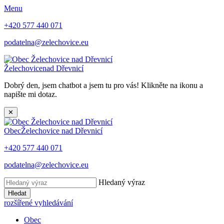
Menu
+420 577 440 071
podatelna@zelechovice.eu
Želechovice
nad Dřevnicí
Dobrý den, jsem chatbot a jsem tu pro vás! Klikněte na ikonu a
napište mi dotaz.
✕
Obec
Želechovice nad Dřevnicí
+420 577 440 071
podatelna@zelechovice.eu
Hledaný výraz
Hledat
rozšířené vyhledávání
Obec