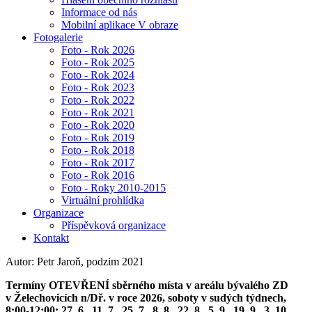
Informace od nás
Mobilní aplikace V obraze
Fotogalerie
Foto - Rok 2026
Foto - Rok 2025
Foto - Rok 2024
Foto - Rok 2023
Foto - Rok 2022
Foto - Rok 2021
Foto - Rok 2020
Foto - Rok 2019
Foto - Rok 2018
Foto - Rok 2017
Foto - Rok 2016
Foto - Roky 2010-2015
Virtuální prohlídka
Organizace
Příspěvková organizace
Kontakt
Autor: Petr Jaroň, podzim 2021
Termíny OTEVŘENÍ sběrného místa v areálu bývalého ZD
v Želechovicích n/Dř. v roce 2026, soboty v sudých týdnech,
8:00-12:00: 27. 6., 11. 7., 25. 7., 8. 8., 22. 8., 5. 9., 19. 9., 3. 10.,