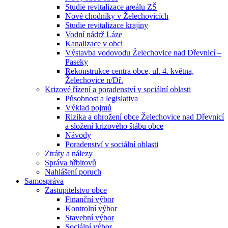
Studie revitalizace areálu ZŠ
Nové chodníky v Želechovicích
Studie revitalizace krajiny
Vodní nádrž Láze
Kanalizace v obci
Výstavba vodovodu Želechovice nad Dřevnicí –
Paseky
Rekonstrukce centra obce, ul. 4. května,
Želechovice n/Dř.
Krizové řízení a poradenství v sociální oblasti
Působnost a legislativa
Výklad pojmů
Rizika a ohrožení obce Želechovice nad Dřevnicí
a složení krizového štábu obce
Návody
Poradenství v sociální oblasti
Ztráty a nálezy
Správa hřbitovů
Nahlášení poruch
Samospráva
Zastupitelstvo obce
Finanční výbor
Kontrolní výbor
Stavební výbor
Sociální výbor