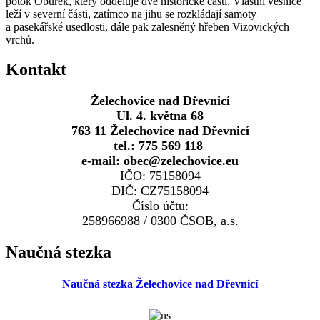
potok Obůrek, který odděluje dvě historické části. Vlastní vesnice
leží v severní části, zatímco na jihu se rozkládají samoty
a pasekářské usedlosti, dále pak zalesněný hřeben Vizovických
vrchů.
Kontakt
Želechovice nad Dřevnicí
Ul. 4. května 68
763 11 Želechovice nad Dřevnicí
tel.: 775 569 118
e-mail: obec@zelechovice.eu
IČO: 75158094
DIČ: CZ75158094
Číslo účtu:
258966988 / 0300 ČSOB, a.s.
Naučná stezka
Naučná stezka Želechovice nad Dřevnicí