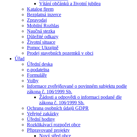
Vítání občánků a životní jubilea
Katalog firem
Bezplatná inzerce
Zpravodaj
Mobilní Rozhlas
Naučná stezka
Důležité odkazy
Životní situace
Pomoc Ukrajině
Prodej stavebních pozemků v obci
Úřad
Úřední deska
e-podatelna
Formuláře
Volby
Informace zveřejňované o povinném subjektu podle
zákona č. 106⁄1999 Sb.
Žádosti a odpovědi o informaci podané dle
zákona č. 106⁄1999 Sb.
Ochrana osobních údajů GDPR
Veřejné zakázky
Úřední hodiny
Rozklikávací rozpočet obce
Připravované projekty
Nový střed obce