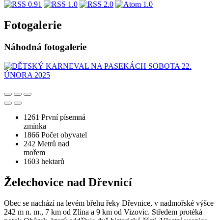
Fotogalerie
Náhodná fotogalerie
1261
První písemná
zmínka
1866
Počet obyvatel
242
Metrů nad
mořem
1603
hektarů
Želechovice nad Dřevnicí
Obec se nachází na levém břehu řeky Dřevnice, v nadmořské výšce
242 m n. m., 7 km od Zlína a 9 km od Vizovic. Středem protéká