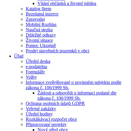
Vítání občánků a životní jubilea
Katalog firem
Bezplatná inzerce
Zpravodaj
Mobilní Rozhlas
Naučná stezka
Důležité odkazy
Životní situace
Pomoc Ukrajině
Prodej stavebních pozemků v obci
Úřad
Úřední deska
e-podatelna
Formuláře
Volby
Informace zveřejňované o povinném subjektu podle
zákona č. 106⁄1999 Sb.
Žádosti a odpovědi o informaci podané dle
zákona č. 106⁄1999 Sb.
Ochrana osobních údajů GDPR
Veřejné zakázky
Úřední hodiny
Rozklikávací rozpočet obce
Připravované projekty
Nový střed obce