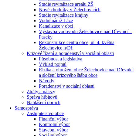
Studie revitalizace areálu ZŠ
Nové chodníky v Želechovicích
Studie revitalizace krajiny
Vodní nádrž Láze
Kanalizace v obci
Výstavba vodovodu Želechovice nad Dřevnicí –
Paseky
Rekonstrukce centra obce, ul. 4. května,
Želechovice n/Dř.
Krizové řízení a poradenství v sociální oblasti
Působnost a legislativa
Výklad pojmů
Rizika a ohrožení obce Želechovice nad Dřevnicí
a složení krizového štábu obce
Návody
Poradenství v sociální oblasti
Ztráty a nálezy
Správa hřbitovů
Nahlášení poruch
Samospráva
Zastupitelstvo obce
Finanční výbor
Kontrolní výbor
Stavební výbor
Sociální výbor