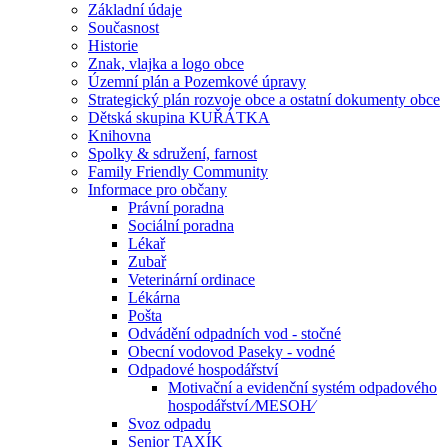
Základní údaje
Současnost
Historie
Znak, vlajka a logo obce
Územní plán a Pozemkové úpravy
Strategický plán rozvoje obce a ostatní dokumenty obce
Dětská skupina KUŘÁTKA
Knihovna
Spolky & sdružení, farnost
Family Friendly Community
Informace pro občany
Právní poradna
Sociální poradna
Lékař
Zubař
Veterinární ordinace
Lékárna
Pošta
Odvádění odpadních vod - stočné
Obecní vodovod Paseky - vodné
Odpadové hospodářství
Motivační a evidenční systém odpadového
hospodářství ⁄MESOH⁄
Svoz odpadu
Senior TAXÍK