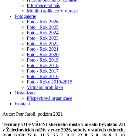
Informace od nás
Mobilní aplikace V obraze
Fotogalerie
Foto - Rok 2026
Foto - Rok 2025
Foto - Rok 2024
Foto - Rok 2023
Foto - Rok 2022
Foto - Rok 2021
Foto - Rok 2020
Foto - Rok 2019
Foto - Rok 2018
Foto - Rok 2017
Foto - Rok 2016
Foto - Roky 2010-2015
Virtuální prohlídka
Organizace
Příspěvková organizace
Kontakt
Autor: Petr Jaroň, podzim 2021
Termíny OTEVŘENÍ sběrného místa v areálu bývalého ZD
v Želechovicích n/Dř. v roce 2026, soboty v sudých týdnech,
8:00-12:00: 27. 6., 11. 7., 25. 7., 8. 8., 22. 8., 5. 9., 19. 9., 3. 10.,