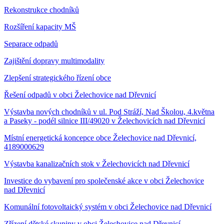
Rekonstrukce chodníků
Rozšíření kapacity MŠ
Separace odpadů
Zajištění dopravy multimodality
Zlepšení strategického řízení obce
Řešení odpadů v obci Želechovice nad Dřevnicí
Výstavba nových chodníků v ul. Pod Stráží, Nad Školou, 4.května
a Paseky - podél silnice III/49020 v Želechovicích nad Dřevnicí
Místní energetická koncepce obce Želechovice nad Dřevnicí,
4189000629
Výstavba kanalizačních stok v Želechovicích nad Dřevnicí
Investice do vybavení pro společenské akce v obci Želechovice
nad Dřevnicí
Komunální fotovoltaický systém v obci Želechovice nad Dřevnicí
Zřízení dětské skupiny v obci Želechovice nad Dřevnicí