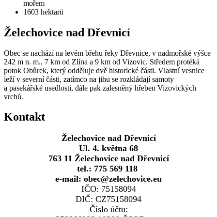
mořem
1603
hektarů
Želechovice nad Dřevnicí
Obec se nachází na levém břehu řeky Dřevnice, v nadmořské výšce
242 m n. m., 7 km od Zlína a 9 km od Vizovic. Středem protéká
potok Obůrek, který odděluje dvě historické části. Vlastní vesnice
leží v severní části, zatímco na jihu se rozkládají samoty
a pasekářské usedlosti, dále pak zalesněný hřeben Vizovických
vrchů.
Kontakt
Želechovice nad Dřevnicí
Ul. 4. května 68
763 11 Želechovice nad Dřevnicí
tel.: 775 569 118
e-mail: obec@zelechovice.eu
IČO: 75158094
DIČ: CZ75158094
Číslo účtu: