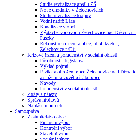
Studie revitalizace areálu ZŠ
Nové chodníky v Želechovicích
Studie revitalizace krajiny
Vodní nádrž Láze
Kanalizace v obci
Výstavba vodovodu Želechovice nad Dřevnicí –
Paseky
Rekonstrukce centra obce, ul. 4. května,
Želechovice n/Dř.
Krizové řízení a poradenství v sociální oblasti
Působnost a legislativa
Výklad pojmů
Rizika a ohrožení obce Želechovice nad Dřevnicí
a složení krizového štábu obce
Návody
Poradenství v sociální oblasti
Ztráty a nálezy
Správa hřbitovů
Nahlášení poruch
Samospráva
Zastupitelstvo obce
Finanční výbor
Kontrolní výbor
Stavební výbor
Sociální výbor