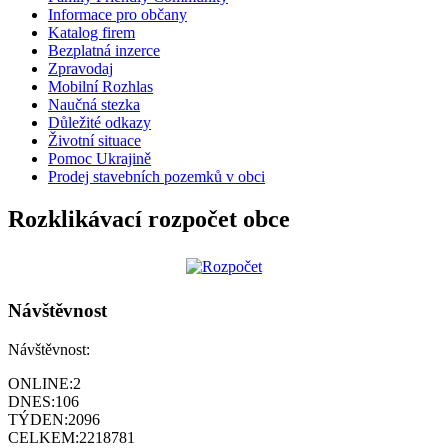
Informace pro občany
Katalog firem
Bezplatná inzerce
Zpravodaj
Mobilní Rozhlas
Naučná stezka
Důležité odkazy
Životní situace
Pomoc Ukrajině
Prodej stavebních pozemků v obci
Rozklikávací rozpočet obce
Návštěvnost
Návštěvnost:
ONLINE:
2
DNES:
106
TÝDEN:
2096
CELKEM:
2218781