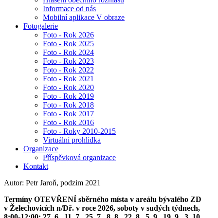
Informace od nás
Mobilní aplikace V obraze
Fotogalerie
Foto - Rok 2026
Foto - Rok 2025
Foto - Rok 2024
Foto - Rok 2023
Foto - Rok 2022
Foto - Rok 2021
Foto - Rok 2020
Foto - Rok 2019
Foto - Rok 2018
Foto - Rok 2017
Foto - Rok 2016
Foto - Roky 2010-2015
Virtuální prohlídka
Organizace
Příspěvková organizace
Kontakt
Autor: Petr Jaroň, podzim 2021
Termíny OTEVŘENÍ sběrného místa v areálu bývalého ZD
v Želechovicích n/Dř. v roce 2026, soboty v sudých týdnech,
8:00-12:00: 27. 6., 11. 7., 25. 7., 8. 8., 22. 8., 5. 9., 19. 9., 3. 10.,