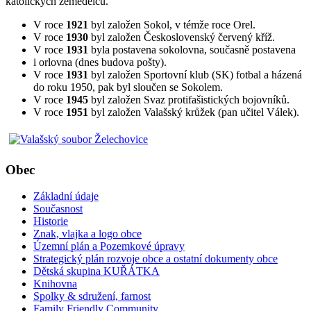
katolických zemědělců.
V roce
1921
byl založen Sokol, v témže roce Orel.
V roce
1930
byl založen Československý červený kříž.
V roce
1931
byla postavena sokolovna, současně postavena
i orlovna (dnes budova pošty).
V roce
1931
byl založen Sportovní klub (SK) fotbal a házená
do roku 1950, pak byl sloučen se Sokolem.
V roce
1945
byl založen Svaz protifašistických bojovníků.
V roce
1951
byl založen Valašský krůžek (pan učitel Válek).
Obec
Základní údaje
Současnost
Historie
Znak, vlajka a logo obce
Územní plán a Pozemkové úpravy
Strategický plán rozvoje obce a ostatní dokumenty obce
Dětská skupina KUŘÁTKA
Knihovna
Spolky & sdružení, farnost
Family Friendly Community