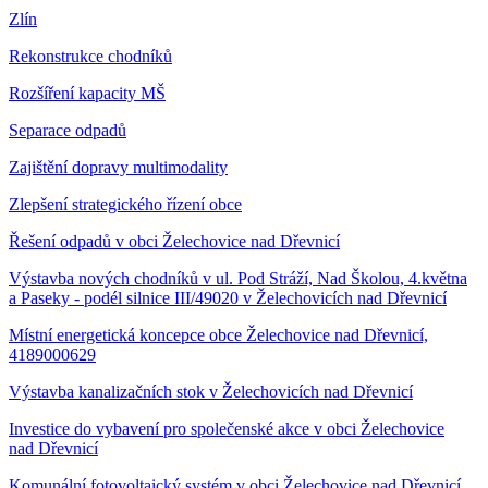
Zlín
Rekonstrukce chodníků
Rozšíření kapacity MŠ
Separace odpadů
Zajištění dopravy multimodality
Zlepšení strategického řízení obce
Řešení odpadů v obci Želechovice nad Dřevnicí
Výstavba nových chodníků v ul. Pod Stráží, Nad Školou, 4.května
a Paseky - podél silnice III/49020 v Želechovicích nad Dřevnicí
Místní energetická koncepce obce Želechovice nad Dřevnicí,
4189000629
Výstavba kanalizačních stok v Želechovicích nad Dřevnicí
Investice do vybavení pro společenské akce v obci Želechovice
nad Dřevnicí
Komunální fotovoltaický systém v obci Želechovice nad Dřevnicí