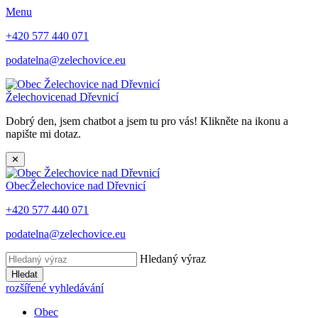
Menu
+420 577 440 071
podatelna@zelechovice.eu
Želechovice
nad Dřevnicí
Dobrý den, jsem chatbot a jsem tu pro vás! Klikněte na ikonu a
napište mi dotaz.
✕
Obec
Želechovice nad Dřevnicí
+420 577 440 071
podatelna@zelechovice.eu
Hledaný výraz
Hledat
rozšířené vyhledávání
Obec