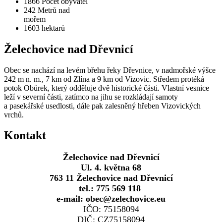
1866
Počet obyvatel
242
Metrů nad
mořem
1603
hektarů
Želechovice nad Dřevnicí
Obec se nachází na levém břehu řeky Dřevnice, v nadmořské výšce
242 m n. m., 7 km od Zlína a 9 km od Vizovic. Středem protéká
potok Obůrek, který odděluje dvě historické části. Vlastní vesnice
leží v severní části, zatímco na jihu se rozkládají samoty
a pasekářské usedlosti, dále pak zalesněný hřeben Vizovických
vrchů.
Kontakt
Želechovice nad Dřevnicí
Ul. 4. května 68
763 11 Želechovice nad Dřevnicí
tel.: 775 569 118
e-mail: obec@zelechovice.eu
IČO: 75158094
DIČ: CZ75158094