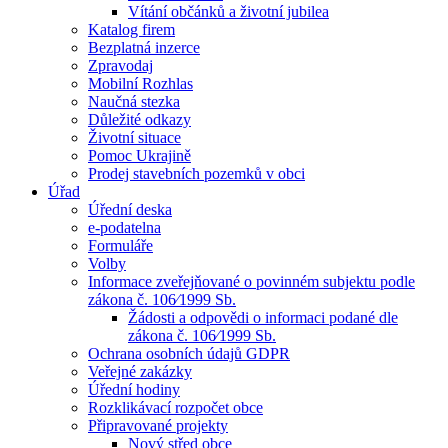
Vítání občánků a životní jubilea
Katalog firem
Bezplatná inzerce
Zpravodaj
Mobilní Rozhlas
Naučná stezka
Důležité odkazy
Životní situace
Pomoc Ukrajině
Prodej stavebních pozemků v obci
Úřad
Úřední deska
e-podatelna
Formuláře
Volby
Informace zveřejňované o povinném subjektu podle
zákona č. 106⁄1999 Sb.
Žádosti a odpovědi o informaci podané dle
zákona č. 106⁄1999 Sb.
Ochrana osobních údajů GDPR
Veřejné zakázky
Úřední hodiny
Rozklikávací rozpočet obce
Připravované projekty
Nový střed obce