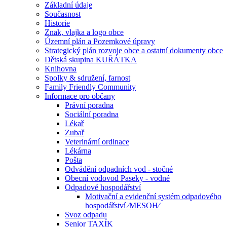
Základní údaje
Současnost
Historie
Znak, vlajka a logo obce
Územní plán a Pozemkové úpravy
Strategický plán rozvoje obce a ostatní dokumenty obce
Dětská skupina KUŘÁTKA
Knihovna
Spolky & sdružení, farnost
Family Friendly Community
Informace pro občany
Právní poradna
Sociální poradna
Lékař
Zubař
Veterinární ordinace
Lékárna
Pošta
Odvádění odpadních vod - stočné
Obecní vodovod Paseky - vodné
Odpadové hospodářství
Motivační a evidenční systém odpadového
hospodářství ⁄MESOH⁄
Svoz odpadu
Senior TAXÍK