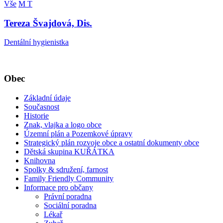
Vše
M
T
Tereza Švajdová, Dis.
Dentální hygienistka
Obec
Základní údaje
Současnost
Historie
Znak, vlajka a logo obce
Územní plán a Pozemkové úpravy
Strategický plán rozvoje obce a ostatní dokumenty obce
Dětská skupina KUŘÁTKA
Knihovna
Spolky & sdružení, farnost
Family Friendly Community
Informace pro občany
Právní poradna
Sociální poradna
Lékař