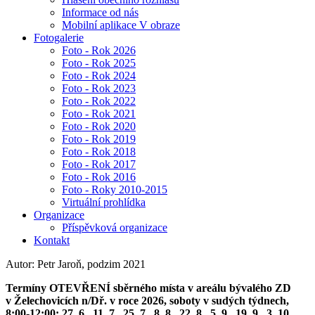
Informace od nás
Mobilní aplikace V obraze
Fotogalerie
Foto - Rok 2026
Foto - Rok 2025
Foto - Rok 2024
Foto - Rok 2023
Foto - Rok 2022
Foto - Rok 2021
Foto - Rok 2020
Foto - Rok 2019
Foto - Rok 2018
Foto - Rok 2017
Foto - Rok 2016
Foto - Roky 2010-2015
Virtuální prohlídka
Organizace
Příspěvková organizace
Kontakt
Autor: Petr Jaroň, podzim 2021
Termíny OTEVŘENÍ sběrného místa v areálu bývalého ZD
v Želechovicích n/Dř. v roce 2026, soboty v sudých týdnech,
8:00-12:00: 27. 6., 11. 7., 25. 7., 8. 8., 22. 8., 5. 9., 19. 9., 3. 10.,