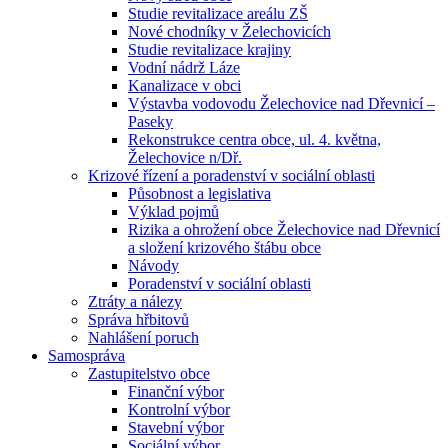
Studie revitalizace areálu ZŠ
Nové chodníky v Želechovicích
Studie revitalizace krajiny
Vodní nádrž Láze
Kanalizace v obci
Výstavba vodovodu Želechovice nad Dřevnicí –
Paseky
Rekonstrukce centra obce, ul. 4. května,
Želechovice n/Dř.
Krizové řízení a poradenství v sociální oblasti
Působnost a legislativa
Výklad pojmů
Rizika a ohrožení obce Želechovice nad Dřevnicí
a složení krizového štábu obce
Návody
Poradenství v sociální oblasti
Ztráty a nálezy
Správa hřbitovů
Nahlášení poruch
Samospráva
Zastupitelstvo obce
Finanční výbor
Kontrolní výbor
Stavební výbor
Sociální výbor