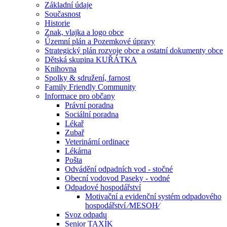
Základní údaje
Současnost
Historie
Znak, vlajka a logo obce
Územní plán a Pozemkové úpravy
Strategický plán rozvoje obce a ostatní dokumenty obce
Dětská skupina KUŘÁTKA
Knihovna
Spolky & sdružení, farnost
Family Friendly Community
Informace pro občany
Právní poradna
Sociální poradna
Lékař
Zubař
Veterinární ordinace
Lékárna
Pošta
Odvádění odpadních vod - stočné
Obecní vodovod Paseky - vodné
Odpadové hospodářství
Motivační a evidenční systém odpadového
hospodářství ⁄MESOH⁄
Svoz odpadu
Senior TAXÍK