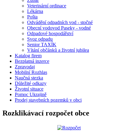
Zubař
Veterinární ordinace
Lékárna
Pošta
Odvádění odpadních vod - stočné
Obecní vodovod Paseky - vodné
Odpadové hospodářství
Svoz odpadu
Senior TAXÍK
Vítání občánků a životní jubilea
Katalog firem
Bezplatná inzerce
Zpravodaj
Mobilní Rozhlas
Naučná stezka
Důležité odkazy
Životní situace
Pomoc Ukrajině
Prodej stavebních pozemků v obci
Rozklikávací rozpočet obce