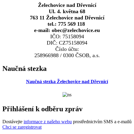
Želechovice nad Dřevnicí
Ul. 4. května 68
763 11 Želechovice nad Dřevnicí
tel.: 775 569 118
e-mail: obec@zelechovice.eu
IČO: 75158094
DIČ: CZ75158094
Číslo účtu:
258966988 / 0300 ČSOB, a.s.
Naučná stezka
Naučná stezka Želechovice nad Dřevnicí
Přihlášení k odběru zpráv
Dostávejte
informace z našeho webu
prostřednictvím SMS a e-mailů
Chci se zaregistrovat