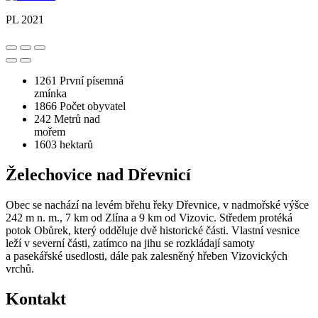
PL 2021
1261
První písemná
zmínka
1866
Počet obyvatel
242
Metrů nad
mořem
1603
hektarů
Želechovice nad Dřevnicí
Obec se nachází na levém břehu řeky Dřevnice, v nadmořské výšce
242 m n. m., 7 km od Zlína a 9 km od Vizovic. Středem protéká
potok Obůrek, který odděluje dvě historické části. Vlastní vesnice
leží v severní části, zatímco na jihu se rozkládají samoty
a pasekářské usedlosti, dále pak zalesněný hřeben Vizovických
vrchů.
Kontakt