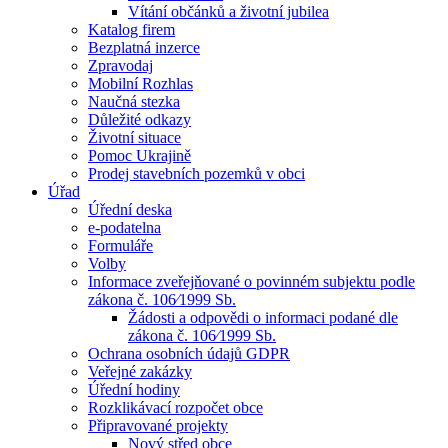
Vítání občánků a životní jubilea
Katalog firem
Bezplatná inzerce
Zpravodaj
Mobilní Rozhlas
Naučná stezka
Důležité odkazy
Životní situace
Pomoc Ukrajině
Prodej stavebních pozemků v obci
Úřad
Úřední deska
e-podatelna
Formuláře
Volby
Informace zveřejňované o povinném subjektu podle
zákona č. 106⁄1999 Sb.
Žádosti a odpovědi o informaci podané dle
zákona č. 106⁄1999 Sb.
Ochrana osobních údajů GDPR
Veřejné zakázky
Úřední hodiny
Rozklikávací rozpočet obce
Připravované projekty
Nový střed obce