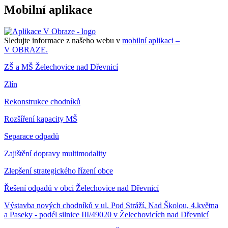
Mobilní aplikace
Sledujte informace z našeho webu v
mobilní aplikaci –
V OBRAZE.
ZŠ a MŠ Želechovice nad Dřevnicí
Zlín
Rekonstrukce chodníků
Rozšíření kapacity MŠ
Separace odpadů
Zajištění dopravy multimodality
Zlepšení strategického řízení obce
Řešení odpadů v obci Želechovice nad Dřevnicí
Výstavba nových chodníků v ul. Pod Stráží, Nad Školou, 4.května
a Paseky - podél silnice III/49020 v Želechovicích nad Dřevnicí