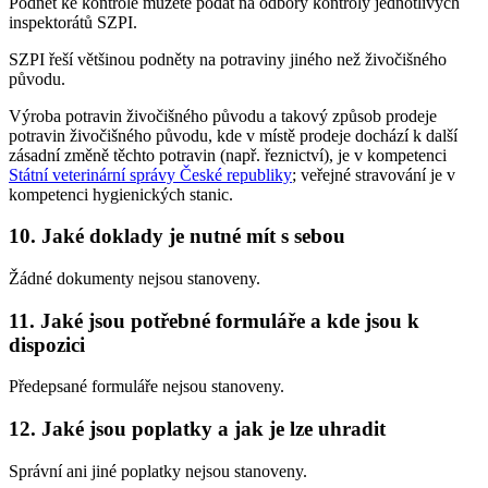
Podnět ke kontrole můžete podat na odbory kontroly jednotlivých
inspektorátů SZPI.
SZPI řeší většinou podněty na potraviny jiného než živočišného
původu.
Výroba potravin živočišného původu a takový způsob prodeje
potravin živočišného původu, kde v místě prodeje dochází k další
zásadní změně těchto potravin (např. řeznictví), je v kompetenci
Státní veterinární správy České republiky
; veřejné stravování je v
kompetenci hygienických stanic.
10. Jaké doklady je nutné mít s sebou
Žádné dokumenty nejsou stanoveny.
11. Jaké jsou potřebné formuláře a kde jsou k
dispozici
Předepsané formuláře nejsou stanoveny.
12. Jaké jsou poplatky a jak je lze uhradit
Správní ani jiné poplatky nejsou stanoveny.