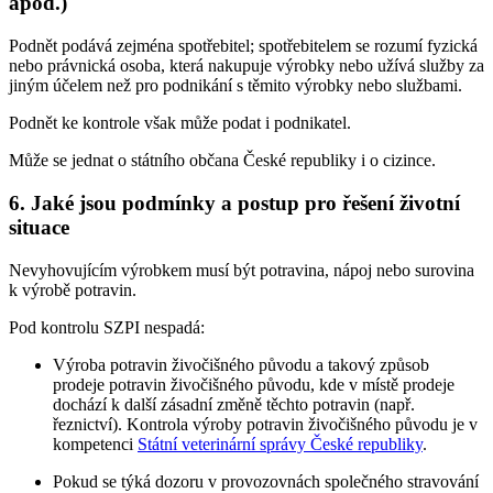
apod.)
Podnět podává zejména spotřebitel; spotřebitelem se rozumí fyzická
nebo právnická osoba, která nakupuje výrobky nebo užívá služby za
jiným účelem než pro podnikání s těmito výrobky nebo službami.
Podnět ke kontrole však může podat i podnikatel.
Může se jednat o státního občana České republiky i o cizince.
6. Jaké jsou podmínky a postup pro řešení životní
situace
Nevyhovujícím výrobkem musí být potravina, nápoj nebo surovina
k výrobě potravin.
Pod kontrolu SZPI nespadá:
Výroba potravin živočišného původu a takový způsob
prodeje potravin živočišného původu, kde v místě prodeje
dochází k další zásadní změně těchto potravin (např.
řeznictví). Kontrola výroby potravin živočišného původu je v
kompetenci
Státní veterinární správy České republiky
.
Pokud se týká dozoru v provozovnách společného stravování