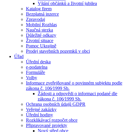
Vítání občánků a životní jubilea
Katalog firem
Bezplatná inzerce
Zpravodaj
Mobilní Rozhlas
Naučná stezka
Důležité odkazy
Životní situace
Pomoc Ukrajině
Prodej stavebních pozemků v obci
Úřad
Úřední deska
e-podatelna
Formuláře
Volby
Informace zveřejňované o povinném subjektu podle
zákona č. 106⁄1999 Sb.
Žádosti a odpovědi o informaci podané dle
zákona č. 106⁄1999 Sb.
Ochrana osobních údajů GDPR
Veřejné zakázky
Úřední hodiny
Rozklikávací rozpočet obce
Připravované projekty
Nový střed obce