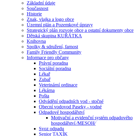
Základní údaje
Současnost
Historie
Znak, vlajka a logo obce
Územní plán a Pozemkové úpravy
Strategický plán rozvoje obce a ostatní dokumenty obce
Dětská skupina KUŘÁTKA
Knihovna
Spolky & sdružení, farnost
Family Friendly Community
Informace pro občany
Právní poradna
Sociální poradna
Lékař
Zubař
Veterinární ordinace
Lékárna
Pošta
Odvádění odpadních vod - stočné
Obecní vodovod Paseky - vodné
Odpadové hospodářství
Motivační a evidenční systém odpadového
hospodářství ⁄MESOH⁄
Svoz odpadu
Senior TAXÍK