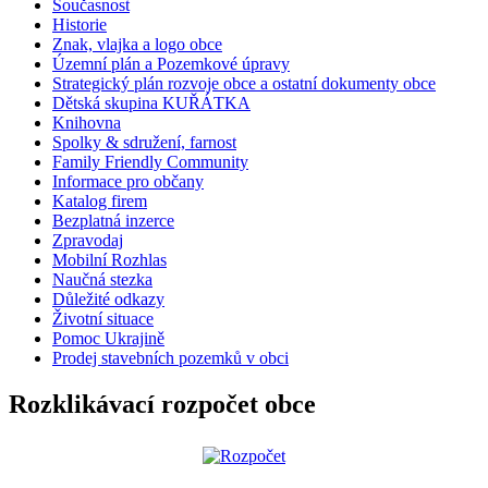
Současnost
Historie
Znak, vlajka a logo obce
Územní plán a Pozemkové úpravy
Strategický plán rozvoje obce a ostatní dokumenty obce
Dětská skupina KUŘÁTKA
Knihovna
Spolky & sdružení, farnost
Family Friendly Community
Informace pro občany
Katalog firem
Bezplatná inzerce
Zpravodaj
Mobilní Rozhlas
Naučná stezka
Důležité odkazy
Životní situace
Pomoc Ukrajině
Prodej stavebních pozemků v obci
Rozklikávací rozpočet obce