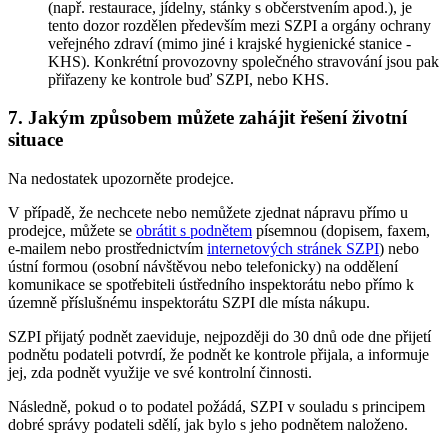
(např. restaurace, jídelny, stánky s občerstvením apod.), je
tento dozor rozdělen především mezi SZPI a orgány ochrany
veřejného zdraví (mimo jiné i krajské hygienické stanice -
KHS). Konkrétní provozovny společného stravování jsou pak
přiřazeny ke kontrole buď SZPI, nebo KHS.
7. Jakým způsobem můžete zahájit řešení životní
situace
Na nedostatek upozorněte prodejce.
V případě, že nechcete nebo nemůžete zjednat nápravu přímo u
prodejce, můžete se
obrátit s podnětem
písemnou (dopisem, faxem,
e-mailem nebo prostřednictvím
internetových stránek SZPI
) nebo
ústní formou (osobní návštěvou nebo telefonicky) na oddělení
komunikace se spotřebiteli ústředního inspektorátu nebo přímo k
územně příslušnému inspektorátu SZPI dle místa nákupu.
SZPI přijatý podnět zaeviduje, nejpozději do 30 dnů ode dne přijetí
podnětu podateli potvrdí, že podnět ke kontrole přijala, a informuje
jej, zda podnět využije ve své kontrolní činnosti.
Následně, pokud o to podatel požádá, SZPI v souladu s principem
dobré správy podateli sdělí, jak bylo s jeho podnětem naloženo.