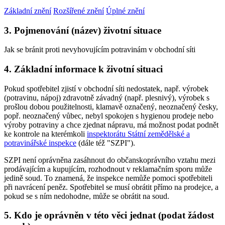
Základní znění
Rozšířené znění
Úplné znění
3. Pojmenování (název) životní situace
Jak se bránit proti nevyhovujícím potravinám v obchodní síti
4. Základní informace k životní situaci
Pokud spotřebitel zjistí v obchodní síti nedostatek, např. výrobek
(potravinu, nápoj) zdravotně závadný (např. plesnivý), výrobek s
prošlou dobou použitelnosti, klamavě označený, neoznačený česky,
popř. neoznačený vůbec, nebyl spokojen s hygienou prodeje nebo
výroby potraviny a chce zjednat nápravu, má možnost podat podnět
ke kontrole na kterémkoli
inspektorátu Státní zemědělské a
potravinářské inspekce
(dále též "SZPI").
SZPI není oprávněna zasáhnout do občanskoprávního vztahu mezi
prodávajícím a kupujícím, rozhodnout v reklamačním sporu může
jedině soud. To znamená, že inspekce nemůže pomoci spotřebiteli
při navrácení peněz. Spotřebitel se musí obrátit přímo na prodejce, a
pokud se s ním nedohodne, může se obrátit na soud.
5. Kdo je oprávněn v této věci jednat (podat žádost