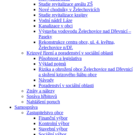
Studie revitalizace areálu ZŠ
Nové chodníky v Želechovicích
Studie revitalizace krajiny
Vodní nádrž Láze
Kanalizace v obci
Výstavba vodovodu Želechovice nad Dřevnicí –
Paseky
Rekonstrukce centra obce, ul. 4. května,
Želechovice n/Dř.
Krizové řízení a poradenství v sociální oblasti
Působnost a legislativa
Výklad pojmů
Rizika a ohrožení obce Želechovice nad Dřevnicí
a složení krizového štábu obce
Návody
Poradenství v sociální oblasti
Ztráty a nálezy
Správa hřbitovů
Nahlášení poruch
Samospráva
Zastupitelstvo obce
Finanční výbor
Kontrolní výbor
Stavební výbor
Sociální výbor