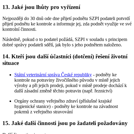
13. Jaké jsou lhůty pro vyřízení
Nejpozději do 30 dnů ode dne přijetí podnětu SZPI podateli potvrdí
přijetí podnětu ke kontrole a informuje jej, zda podnět využije ve své
kontrolní činnosti.
Následně, pokud o to podatel požádá, SZPI v souladu s principem
dobré správy podateli sdělí, jak bylo s jeho podnětem naloženo.
14. Kteří jsou další účastníci (dotčení) řešení životní
situace
Státní veterinární správa České republiky
- podněty ke
kontrole na potraviny živočišného původu v místě jejich
výroby a při jejich prodeji, pokud v místě prodeje dochází k
další zásadní změně těchto potravin (např. řeznictví)
Orgány ochrany veřejného zdraví (příslušné krajské
hygienické stanice) - podněty ke kontrole na závadnost
pokrmů z veřejného stravování
15. Jaké další činnosti jsou po žadateli požadovány