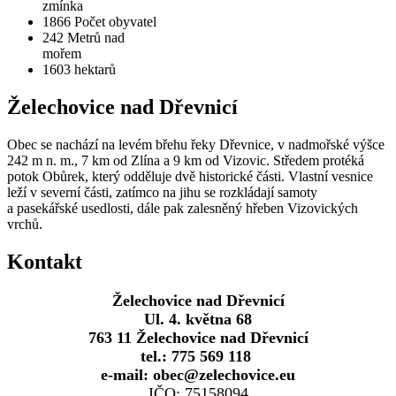
zmínka
1866
Počet obyvatel
242
Metrů nad
mořem
1603
hektarů
Želechovice nad Dřevnicí
Obec se nachází na levém břehu řeky Dřevnice, v nadmořské výšce
242 m n. m., 7 km od Zlína a 9 km od Vizovic. Středem protéká
potok Obůrek, který odděluje dvě historické části. Vlastní vesnice
leží v severní části, zatímco na jihu se rozkládají samoty
a pasekářské usedlosti, dále pak zalesněný hřeben Vizovických
vrchů.
Kontakt
Želechovice nad Dřevnicí
Ul. 4. května 68
763 11 Želechovice nad Dřevnicí
tel.: 775 569 118
e-mail: obec@zelechovice.eu
IČO: 75158094