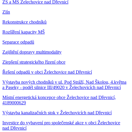
ZŠ a MŠ Želechovice nad Dřevnicí
Zlín
Rekonstrukce chodníků
Rozšíření kapacity MŠ
Separace odpadů
Zajištění dopravy multimodality
Zlepšení strategického řízení obce
Řešení odpadů v obci Želechovice nad Dřevnicí
Výstavba nových chodníků v ul. Pod Stráží, Nad Školou, 4.května
a Paseky - podél silnice III/49020 v Želechovicích nad Dřevnicí
Místní energetická koncepce obce Želechovice nad Dřevnicí,
4189000629
Výstavba kanalizačních stok v Želechovicích nad Dřevnicí
Investice do vybavení pro společenské akce v obci Želechovice
nad Dřevnicí