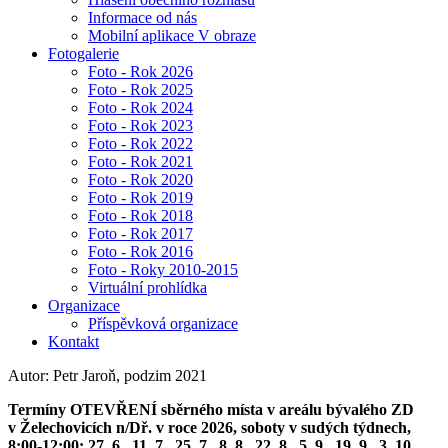
Informace od nás
Mobilní aplikace V obraze
Fotogalerie
Foto - Rok 2026
Foto - Rok 2025
Foto - Rok 2024
Foto - Rok 2023
Foto - Rok 2022
Foto - Rok 2021
Foto - Rok 2020
Foto - Rok 2019
Foto - Rok 2018
Foto - Rok 2017
Foto - Rok 2016
Foto - Roky 2010-2015
Virtuální prohlídka
Organizace
Příspěvková organizace
Kontakt
Autor: Petr Jaroň, podzim 2021
Termíny OTEVŘENÍ sběrného místa v areálu bývalého ZD
v Želechovicích n/Dř. v roce 2026, soboty v sudých týdnech,
8:00-12:00: 27. 6., 11. 7., 25. 7., 8. 8., 22. 8., 5. 9., 19. 9., 3. 10.,