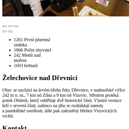
1261
První písemná
zmínka
1866
Počet obyvatel
242
Metrů nad
mořem
1603
hektarů
Želechovice nad Dřevnicí
Obec se nachází na levém břehu řeky Dřevnice, v nadmořské výšce
242 m n. m., 7 km od Zlína a 9 km od Vizovic. Středem protéká
potok Obůrek, který odděluje dvě historické části. Vlastní vesnice
leží v severní části, zatímco na jihu se rozkládají samoty
a pasekářské usedlosti, dále pak zalesněný hřeben Vizovických
vrchů.
Kontakt