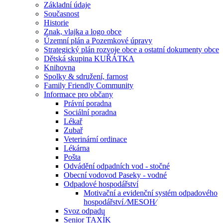
Základní údaje
Současnost
Historie
Znak, vlajka a logo obce
Územní plán a Pozemkové úpravy
Strategický plán rozvoje obce a ostatní dokumenty obce
Dětská skupina KUŘÁTKA
Knihovna
Spolky & sdružení, farnost
Family Friendly Community
Informace pro občany
Právní poradna
Sociální poradna
Lékař
Zubař
Veterinární ordinace
Lékárna
Pošta
Odvádění odpadních vod - stočné
Obecní vodovod Paseky - vodné
Odpadové hospodářství
Motivační a evidenční systém odpadového
hospodářství ⁄MESOH⁄
Svoz odpadu
Senior TAXÍK