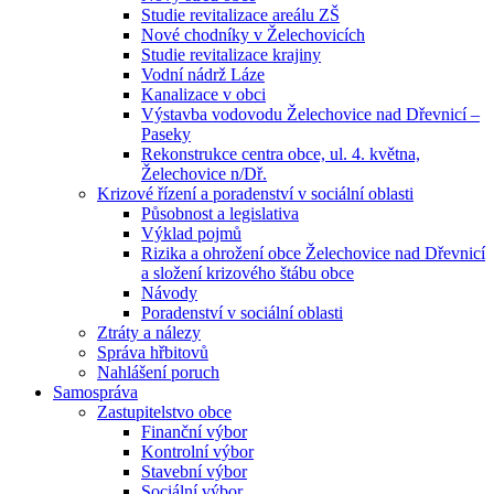
Studie revitalizace areálu ZŠ
Nové chodníky v Želechovicích
Studie revitalizace krajiny
Vodní nádrž Láze
Kanalizace v obci
Výstavba vodovodu Želechovice nad Dřevnicí –
Paseky
Rekonstrukce centra obce, ul. 4. května,
Želechovice n/Dř.
Krizové řízení a poradenství v sociální oblasti
Působnost a legislativa
Výklad pojmů
Rizika a ohrožení obce Želechovice nad Dřevnicí
a složení krizového štábu obce
Návody
Poradenství v sociální oblasti
Ztráty a nálezy
Správa hřbitovů
Nahlášení poruch
Samospráva
Zastupitelstvo obce
Finanční výbor
Kontrolní výbor
Stavební výbor
Sociální výbor