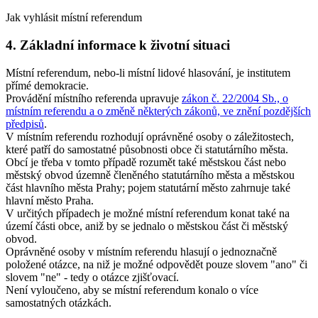
Jak vyhlásit místní referendum
4. Základní informace k životní situaci
Místní referendum, nebo-li místní lidové hlasování, je institutem
přímé demokracie.
Provádění místního referenda upravuje
zákon č. 22/2004 Sb., o
místním referendu a o změně některých zákonů, ve znění pozdějších
předpisů
.
V místním referendu rozhodují oprávněné osoby o záležitostech,
které patří do samostatné působnosti obce či statutárního města.
Obcí je třeba v tomto případě rozumět také městskou část nebo
městský obvod územně členěného statutárního města a městskou
část hlavního města Prahy; pojem statutární město zahrnuje také
hlavní město Praha.
V určitých případech je možné místní referendum konat také na
území části obce, aniž by se jednalo o městskou část či městský
obvod.
Oprávněné osoby v místním referendu hlasují o jednoznačně
položené otázce, na niž je možné odpovědět pouze slovem "ano" či
slovem "ne" - tedy o otázce zjišťovací.
Není vyloučeno, aby se místní referendum konalo o více
samostatných otázkách.