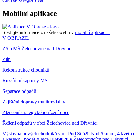
Chci se zaregistrovat
Mobilní aplikace
Sledujte informace z našeho webu v
mobilní aplikaci –
V OBRAZE.
ZŠ a MŠ Želechovice nad Dřevnicí
Zlín
Rekonstrukce chodníků
Rozšíření kapacity MŠ
Separace odpadů
Zajištění dopravy multimodality
Zlepšení strategického řízení obce
Řešení odpadů v obci Želechovice nad Dřevnicí
Výstavba nových chodníků v ul. Pod Stráží, Nad Školou, 4.května
a Paseky - podél silnice III/49020 v Želechovicích nad Dřevnicí