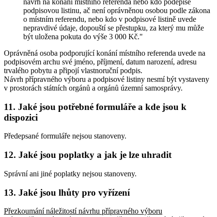
návrh na konání místního referenda nebo kdo podepíše
podpisovou listinu, ač není oprávněnou osobou podle zákona
o místním referendu, nebo kdo v podpisové listině uvede
nepravdivé údaje, dopouští se přestupku, za který mu může
být uložena pokuta do výše 3 000 Kč."
Oprávněná osoba podporující konání místního referenda uvede na
podpisovém archu své jméno, příjmení, datum narození, adresu
trvalého pobytu a připojí vlastnoruční podpis.
Návrh přípravného výboru a podpisové listiny nesmí být vystaveny
v prostorách státních orgánů a orgánů územní samosprávy.
11. Jaké jsou potřebné formuláře a kde jsou k
dispozici
Předepsané formuláře nejsou stanoveny.
12. Jaké jsou poplatky a jak je lze uhradit
Správní ani jiné poplatky nejsou stanoveny.
13. Jaké jsou lhůty pro vyřízení
Přezkoumání náležitostí návrhu přípravného výboru