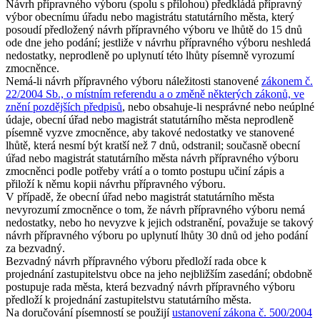
Návrh přípravného výboru (spolu s přílohou) předkládá přípravný
výbor obecnímu úřadu nebo magistrátu statutárního města, který
posoudí předložený návrh přípravného výboru ve lhůtě do 15 dnů
ode dne jeho podání; jestliže v návrhu přípravného výboru neshledá
nedostatky, neprodleně po uplynutí této lhůty písemně vyrozumí
zmocněnce.
Nemá-li návrh přípravného výboru náležitosti stanovené
zákonem č.
22/2004 Sb., o místním referendu a o změně některých zákonů, ve
znění pozdějších předpisů
, nebo obsahuje-li nesprávné nebo neúplné
údaje, obecní úřad nebo magistrát statutárního města neprodleně
písemně vyzve zmocněnce, aby takové nedostatky ve stanovené
lhůtě, která nesmí být kratší než 7 dnů, odstranil; současně obecní
úřad nebo magistrát statutárního města návrh přípravného výboru
zmocněnci podle potřeby vrátí a o tomto postupu učiní zápis a
přiloží k němu kopii návrhu přípravného výboru.
V případě, že obecní úřad nebo magistrát statutárního města
nevyrozumí zmocněnce o tom, že návrh přípravného výboru nemá
nedostatky, nebo ho nevyzve k jejich odstranění, považuje se takový
návrh přípravného výboru po uplynutí lhůty 30 dnů od jeho podání
za bezvadný.
Bezvadný návrh přípravného výboru předloží rada obce k
projednání zastupitelstvu obce na jeho nejbližším zasedání; obdobně
postupuje rada města, která bezvadný návrh přípravného výboru
předloží k projednání zastupitelstvu statutárního města.
Na doručování písemností se použijí
ustanovení zákona č. 500/2004