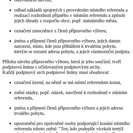
odhad nákladů spojených s provedením místního referenda a
realizací rozhodnutí přijatého v místním referendu a způsob
jejich úhrady z rozpočtu obce, popř. statutárního města,
označení zmocněnce z členů přípravného výboru,
jména a příjmení členů přípravného výboru, jejich datum
narození, místo, kde jsou přihlášeni k trvalému pobytu,
kterým se rozumí adresa pobytu, a jejich vlastnoruční podpisy.
Přílohu návrhu přípravného výboru, která je jeho součástí, tvoří
podpisová listina s očíslovanými podpisovými archy.
Každý podpisový arch podpisové listiny musí obsahovat:
označení území, na němž se má místní referendum konat,
znění otázky, popř. otázek, navržené k rozhodnutí v místním
referendu,
jména a příjmení členů přípravného výboru a jejich adresu
trvalého pobytu,
upozornění pro oprávněné osoby podporující konání místního
referenda tohoto znění: "Ten, kdo podepíše vícekrát tentýž