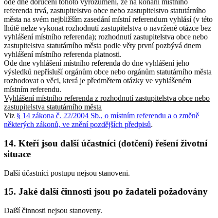
ode dne doručení tohoto vyrozumění, že na konání místního
referenda trvá, zastupitelstvo obce nebo zastupitelstvo statutárního
města na svém nejbližším zasedání místní referendum vyhlásí (v této
lhůtě nelze vykonat rozhodnutí zastupitelstva o navržené otázce bez
vyhlášení místního referenda); rozhodnutí zastupitelstva obce nebo
zastupitelstva statutárního města podle věty první pozbývá dnem
vyhlášení místního referenda platnosti.
Ode dne vyhlášení místního referenda do dne vyhlášení jeho
výsledků nepřísluší orgánům obce nebo orgánům statutárního města
rozhodovat o věci, která je předmětem otázky ve vyhlášeném
místním referendu.
Vyhlášení místního referenda z rozhodnutí zastupitelstva obce nebo
zastupitelstva statutárního města
Viz
§ 14 zákona č. 22/2004 Sb., o místním referendu a o změně
některých zákonů, ve znění pozdějších předpisů
.
14. Kteří jsou další účastníci (dotčení) řešení životní
situace
Další účastníci postupu nejsou stanoveni.
15. Jaké další činnosti jsou po žadateli požadovány
Další činnosti nejsou stanoveny.