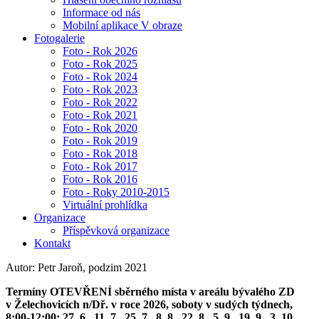
Informace od nás
Mobilní aplikace V obraze
Fotogalerie
Foto - Rok 2026
Foto - Rok 2025
Foto - Rok 2024
Foto - Rok 2023
Foto - Rok 2022
Foto - Rok 2021
Foto - Rok 2020
Foto - Rok 2019
Foto - Rok 2018
Foto - Rok 2017
Foto - Rok 2016
Foto - Roky 2010-2015
Virtuální prohlídka
Organizace
Příspěvková organizace
Kontakt
Autor: Petr Jaroň, podzim 2021
Termíny OTEVŘENÍ sběrného místa v areálu bývalého ZD
v Želechovicích n/Dř. v roce 2026, soboty v sudých týdnech,
8:00-12:00: 27. 6., 11. 7., 25. 7., 8. 8., 22. 8., 5. 9., 19. 9., 3. 10.,