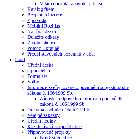
Vítání občánků a životní jubilea
Katalog firem
Bezplatná inzerce
Zpravodaj
Mobilní Rozhlas
Naučná stezka
Důležité odkazy
Životní situace
Pomoc Ukrajině
Prodej stavebních pozemků v obci
Úřad
Úřední deska
e-podatelna
Formuláře
Volby
Informace zveřejňované o povinném subjektu podle
zákona č. 106⁄1999 Sb.
Žádosti a odpovědi o informaci podané dle
zákona č. 106⁄1999 Sb.
Ochrana osobních údajů GDPR
Veřejné zakázky
Úřední hodiny
Rozklikávací rozpočet obce
Připravované projekty
Nový střed obce