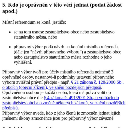
5. Kdo je oprávněn v této věci jednat (podat žádost
apod.)
Místní referendum se koná, jestliže:
se na tom usnese zastupitelstvo obce nebo zastupitelstvo
statutárního města, nebo
přípravný výbor podá návrh na konání místního referenda
(dále jen "návrh přípravného výboru") a zastupitelstvo obce
nebo zastupitelstvo statutárního města rozhodne o jeho
vyhlášení.
Přípravný výbor tvoří pro účely místního referenda nejméně 3
oprávněné osoby, nestanoví-li podmínky ustavení přípravného
výboru zvláštní právní předpis - např.
§ 21 zákona č. 128/2000 Sb.,
o obcích (obecní zřízení), ve znění pozdějších předpisů
.
Oprávněnou osobou je každá osoba, která má právo volit do
zastupitelstva obce dle
§ 4 zákona č. 491/2001 Sb., o volbách do
zastupitelstev obcí a o změně některých zákonů, ve znění pozdějších
předpisů
.
Přípravný výbor uvede, kdo z jeho členů je zmocněn jednat jejich
jménem; úkony zmocněnce jsou pro přípravný výbor závazné.