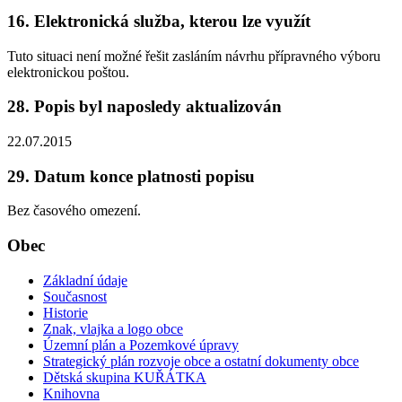
16. Elektronická služba, kterou lze využít
Tuto situaci není možné řešit zasláním návrhu přípravného výboru
elektronickou poštou.
28. Popis byl naposledy aktualizován
22.07.2015
29. Datum konce platnosti popisu
Bez časového omezení.
Obec
Základní údaje
Současnost
Historie
Znak, vlajka a logo obce
Územní plán a Pozemkové úpravy
Strategický plán rozvoje obce a ostatní dokumenty obce
Dětská skupina KUŘÁTKA
Knihovna