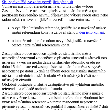
Sb., správní řád, ve znění pozdějších předpisů
.
Vyhlášení místního referenda na návrh přípravného výboru
Zastupitelstvo obce nebo zastupitelstvo statutárního města (po
předložení bezvadného návrhu přípravného výboru radou obce nebo
radou města) na svém nejbližším zasedání usnesením rozhodne:
o vyhlášení místního referenda, jestliže lze o navržené otázce
místní referendum konat, a zároveň stanoví
den jeho konání
,
o tom, že místní referendum nevyhlásí, jestliže o navržené
otázce nelze místní referendum konat.
Zastupitelstvo obce nebo zastupitelstvo statutárního města
neprodleně vyrozumí zmocněnce o přijatém usnesení a zároveň toto
usnesení vyvěsí na úřední desce příslušného obecního úřadu po
dobu 15 dnů; usnesení zastupitelstva statutárního města se vyvěsí
neprodleně po dobu 15 dnů na úřední desce magistrátu statutárního
města a na úředních deskách úřadů všech městských částí nebo
městských obvodů.
Obdobně postupuje příslušné zastupitelstvo při vyhlášení místního
referenda na základě rozhodnutí soudu.
Zastupitelstvo obce nebo zastupitelstvo statutárního města může o
otázce navržené k rozhodnutí v místním referendu rozhodnout bez
vyhlášení místního referenda - o tomto rozhodnutí neprodleně
písemně vyrozumí zmocněnce; prohlásí-li zmocněnec ve lhůtě 7 dnů