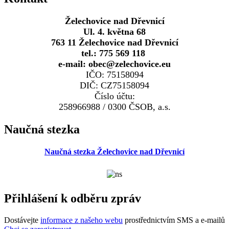
Želechovice nad Dřevnicí
Ul. 4. května 68
763 11 Želechovice nad Dřevnicí
tel.: 775 569 118
e-mail: obec@zelechovice.eu
IČO: 75158094
DIČ: CZ75158094
Číslo účtu:
258966988 / 0300 ČSOB, a.s.
Naučná stezka
Naučná stezka Želechovice nad Dřevnicí
Přihlášení k odběru zpráv
Dostávejte
informace z našeho webu
prostřednictvím SMS a e-mailů