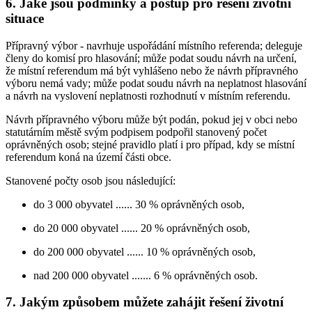
6. Jaké jsou podmínky a postup pro řešení životní
situace
Přípravný výbor - navrhuje uspořádání místního referenda; deleguje
členy do komisí pro hlasování; může podat soudu návrh na určení,
že místní referendum má být vyhlášeno nebo že návrh přípravného
výboru nemá vady; může podat soudu návrh na neplatnost hlasování
a návrh na vyslovení neplatnosti rozhodnutí v místním referendu.
Návrh přípravného výboru může být podán, pokud jej v obci nebo
statutárním městě svým podpisem podpořil stanovený počet
oprávněných osob; stejné pravidlo platí i pro případ, kdy se místní
referendum koná na území části obce.
Stanovené počty osob jsou následující:
do 3 000 obyvatel ...... 30 % oprávněných osob,
do 20 000 obyvatel ...... 20 % oprávněných osob,
do 200 000 obyvatel ...... 10 % oprávněných osob,
nad 200 000 obyvatel ....... 6 % oprávněných osob.
7. Jakým způsobem můžete zahájit řešení životní