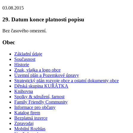
03.08.2015
29. Datum konce platnosti popisu
Bez časového omezení.
Obec
Základní údaje
Současnost
Historie
Znak, vlajka a logo obce
Územní plán a Pozemkové úpravy
Strategický plán rozvoje obce a ostatní dokumenty obce
Dětská skupina KUŘÁTKA
Knihovna
Spolky & sdružení, farnost
Family Friendly Community
Informace pro občany
Katalog firem
Bezplatná inzerce
Zpravodaj
Mobilní Rozhlas