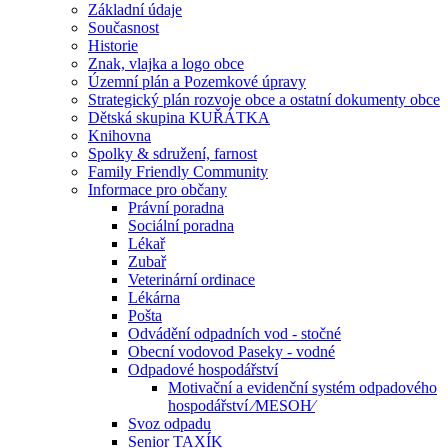
Základní údaje
Současnost
Historie
Znak, vlajka a logo obce
Územní plán a Pozemkové úpravy
Strategický plán rozvoje obce a ostatní dokumenty obce
Dětská skupina KUŘÁTKA
Knihovna
Spolky & sdružení, farnost
Family Friendly Community
Informace pro občany
Právní poradna
Sociální poradna
Lékař
Zubař
Veterinární ordinace
Lékárna
Pošta
Odvádění odpadních vod - stočné
Obecní vodovod Paseky - vodné
Odpadové hospodářství
Motivační a evidenční systém odpadového
hospodářství ⁄MESOH⁄
Svoz odpadu
Senior TAXÍK