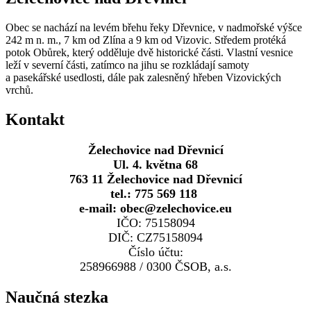
Obec se nachází na levém břehu řeky Dřevnice, v nadmořské výšce
242 m n. m., 7 km od Zlína a 9 km od Vizovic. Středem protéká
potok Obůrek, který odděluje dvě historické části. Vlastní vesnice
leží v severní části, zatímco na jihu se rozkládají samoty
a pasekářské usedlosti, dále pak zalesněný hřeben Vizovických
vrchů.
Kontakt
Želechovice nad Dřevnicí
Ul. 4. května 68
763 11 Želechovice nad Dřevnicí
tel.: 775 569 118
e-mail: obec@zelechovice.eu
IČO: 75158094
DIČ: CZ75158094
Číslo účtu:
258966988 / 0300 ČSOB, a.s.
Naučná stezka