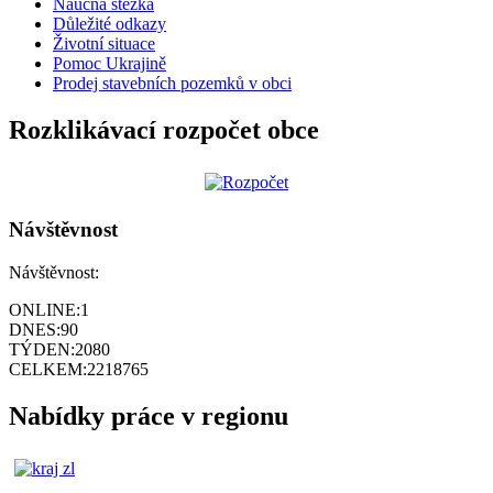
Naučná stezka
Důležité odkazy
Životní situace
Pomoc Ukrajině
Prodej stavebních pozemků v obci
Rozklikávací rozpočet obce
Návštěvnost
Návštěvnost:
ONLINE:
1
DNES:
90
TÝDEN:
2080
CELKEM:
2218765
Nabídky práce v regionu