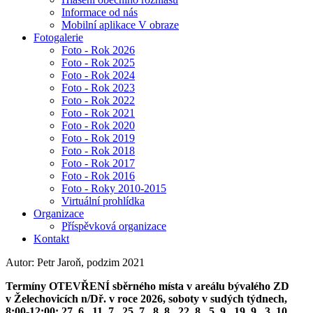
Informace od nás
Mobilní aplikace V obraze
Fotogalerie
Foto - Rok 2026
Foto - Rok 2025
Foto - Rok 2024
Foto - Rok 2023
Foto - Rok 2022
Foto - Rok 2021
Foto - Rok 2020
Foto - Rok 2019
Foto - Rok 2018
Foto - Rok 2017
Foto - Rok 2016
Foto - Roky 2010-2015
Virtuální prohlídka
Organizace
Příspěvková organizace
Kontakt
Autor: Petr Jaroň, podzim 2021
Termíny OTEVŘENÍ sběrného místa v areálu bývalého ZD
v Želechovicích n/Dř. v roce 2026, soboty v sudých týdnech,
8:00-12:00: 27. 6., 11. 7., 25. 7., 8. 8., 22. 8., 5. 9., 19. 9., 3. 10.,