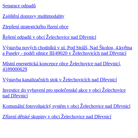
Separace odpadů
Zajištění dopravy multimodality
Zlepšení strategického řízení obce
Řešení odpadů v obci Želechovice nad Dřevnicí
Výstavba nových chodníků v ul. Pod Stráží, Nad Školou, 4.května
a Paseky - podél silnice III/49020 v Želechovicích nad Dřevnicí
Místní energetická koncepce obce Želechovice nad Dřevnicí,
4189000629
Výstavba kanalizačních stok v Želechovicích nad Dřevnicí
Investice do vybavení pro společenské akce v obci Želechovice
nad Dřevnicí
Komunální fotovoltaický systém v obci Želechovice nad Dřevnicí
Zřízení dětské skupiny v obci Želechovice nad Dřevnicí