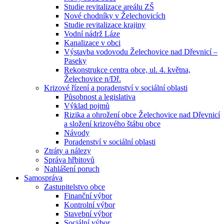
Studie revitalizace areálu ZŠ
Nové chodníky v Želechovicích
Studie revitalizace krajiny
Vodní nádrž Láze
Kanalizace v obci
Výstavba vodovodu Želechovice nad Dřevnicí –
Paseky
Rekonstrukce centra obce, ul. 4. května,
Želechovice n/Dř.
Krizové řízení a poradenství v sociální oblasti
Působnost a legislativa
Výklad pojmů
Rizika a ohrožení obce Želechovice nad Dřevnicí
a složení krizového štábu obce
Návody
Poradenství v sociální oblasti
Ztráty a nálezy
Správa hřbitovů
Nahlášení poruch
Samospráva
Zastupitelstvo obce
Finanční výbor
Kontrolní výbor
Stavební výbor
Sociální výbor