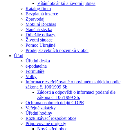
Vítání občánků a životní jubilea
Katalog firem
Bezplatná inzerce
Zpravodaj
Mobilní Rozhlas
Naučná stezka
Důležité odkazy
Životní situace
Pomoc Ukrajině
Prodej stavebních pozemků v obci
Úřad
Úřední deska
e-podatelna
Formuláře
Volby
Informace zveřejňované o povinném subjektu podle
zákona č. 106⁄1999 Sb.
Žádosti a odpovědi o informaci podané dle
zákona č. 106⁄1999 Sb.
Ochrana osobních údajů GDPR
Veřejné zakázky
Úřední hodiny
Rozklikávací rozpočet obce
Připravované projekty
Nový střed obce