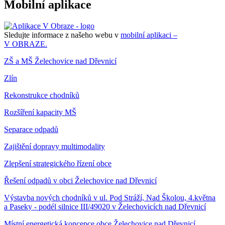
Mobilní aplikace
Sledujte informace z našeho webu v
mobilní aplikaci –
V OBRAZE.
ZŠ a MŠ Želechovice nad Dřevnicí
Zlín
Rekonstrukce chodníků
Rozšíření kapacity MŠ
Separace odpadů
Zajištění dopravy multimodality
Zlepšení strategického řízení obce
Řešení odpadů v obci Želechovice nad Dřevnicí
Výstavba nových chodníků v ul. Pod Stráží, Nad Školou, 4.května
a Paseky - podél silnice III/49020 v Želechovicích nad Dřevnicí
Místní energetická koncepce obce Želechovice nad Dřevnicí,