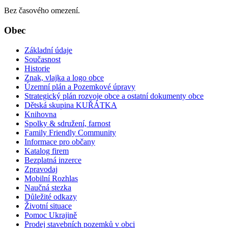
Bez časového omezení.
Obec
Základní údaje
Současnost
Historie
Znak, vlajka a logo obce
Územní plán a Pozemkové úpravy
Strategický plán rozvoje obce a ostatní dokumenty obce
Dětská skupina KUŘÁTKA
Knihovna
Spolky & sdružení, farnost
Family Friendly Community
Informace pro občany
Katalog firem
Bezplatná inzerce
Zpravodaj
Mobilní Rozhlas
Naučná stezka
Důležité odkazy
Životní situace
Pomoc Ukrajině
Prodej stavebních pozemků v obci