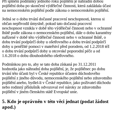
Při splnění podmínky jednoho roku pojištění je náhradní dobou
pojištění doba po skončení výdělečné činnosti, která zakládala účast
na nemocenském pojištění podle zákona o nemocenském pojištění.
Jedná se o dobu trvání dočasné pracovní neschopnosti, kterou si
občan nepřivodil úmyslně, pokud tato dočasná pracovní
neschopnost vznikla v době této výdělečné činnosti nebo v ochranné
lhůtě podle zákona o nemocenském pojištění, dále o dobu karantény
nařízené v době této výdělečné činnosti nebo v ochranné lhůtě, o
dobu trvání podpůrčí doby u ošetřovného a dobu trvání podpůrčí
doby u peněžité pomoci v mateřství před porodem, od 1.2.2018 též
o dobu trvání podpůrčí doby u otcovské poporodní péče a od
1.6.2018 o dobu dlouhodobého ošetřovného.
Podmínkou pro to, aby se tato doba získaná po 31.12.2011
hodnotila jako náhradní doba pojištění, je, že pojištěnec po dobu
trvání této účasti byl v České republice účasten důchodového
pojištění z jiného důvodu, nemocenského pojištění nebo zdravotního
pojištění anebo, bydlel-li v České republice, jako poživatel důchodu
nebo rodinný příslušník odvozoval své nároky ze zdravotního
pojištění v jiném členském státě Evropské unie.
5. Kdo je oprávněn v této věci jednat (podat žádost
apod.)