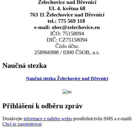
Želechovice nad Dřevnicí
Ul. 4. května 68
763 11 Želechovice nad Dřevnicí
tel.: 775 569 118
e-mail: obec@zelechovice.eu
IČO: 75158094
DIČ: CZ75158094
Číslo účtu:
258966988 / 0300 ČSOB, a.s.
Naučná stezka
Naučná stezka Želechovice nad Dřevnicí
Přihlášení k odběru zpráv
Dostávejte
informace z našeho webu
prostřednictvím SMS a e-mailů
Chci se zaregistrovat