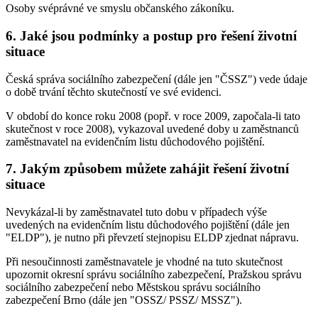
Osoby svéprávné ve smyslu občanského zákoníku.
6. Jaké jsou podmínky a postup pro řešení životní
situace
Česká správa sociálního zabezpečení (dále jen "ČSSZ") vede údaje
o době trvání těchto skutečností ve své evidenci.
V období do konce roku 2008 (popř. v roce 2009, započala-li tato
skutečnost v roce 2008), vykazoval uvedené doby u zaměstnanců
zaměstnavatel na evidenčním listu důchodového pojištění.
7. Jakým způsobem můžete zahájit řešení životní
situace
Nevykázal-li by zaměstnavatel tuto dobu v případech výše
uvedených na evidenčním listu důchodového pojištění (dále jen
"ELDP"), je nutno při převzetí stejnopisu ELDP zjednat nápravu.
Při nesoučinnosti zaměstnavatele je vhodné na tuto skutečnost
upozornit okresní správu sociálního zabezpečení, Pražskou správu
sociálního zabezpečení nebo Městskou správu sociálního
zabezpečení Brno (dále jen "OSSZ/ PSSZ/ MSSZ").