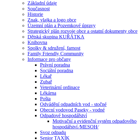
Základní údaje
Současnost
Historie
Znak, vlajka a logo obce
Územní plán a Pozemkové úpravy
Strategický plán rozvoje obce a ostatní dokumenty obce
Dětská skupina KUŘÁTKA
Knihovna
Spolky & sdružení, farnost
Family Friendly Community
Informace pro občany
Právní poradna
Sociální poradna
Lékař
Zubař
Veterinární ordinace
Lékárna
Pošta
Odvádění odpadních vod - stočné
Obecní vodovod Paseky - vodné
Odpadové hospodářství
Motivační a evidenční systém odpadového
hospodářství ⁄MESOH⁄
Svoz odpadu
Senior TAXÍK