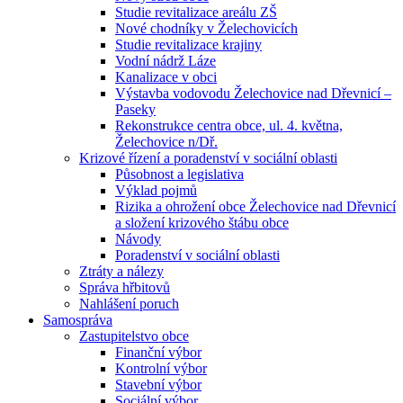
Studie revitalizace areálu ZŠ
Nové chodníky v Želechovicích
Studie revitalizace krajiny
Vodní nádrž Láze
Kanalizace v obci
Výstavba vodovodu Želechovice nad Dřevnicí –
Paseky
Rekonstrukce centra obce, ul. 4. května,
Želechovice n/Dř.
Krizové řízení a poradenství v sociální oblasti
Působnost a legislativa
Výklad pojmů
Rizika a ohrožení obce Želechovice nad Dřevnicí
a složení krizového štábu obce
Návody
Poradenství v sociální oblasti
Ztráty a nálezy
Správa hřbitovů
Nahlášení poruch
Samospráva
Zastupitelstvo obce
Finanční výbor
Kontrolní výbor
Stavební výbor
Sociální výbor