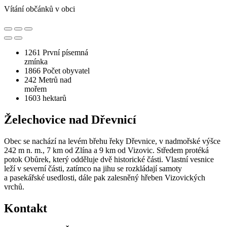
Vítání občánků v obci
1261
První písemná
zmínka
1866
Počet obyvatel
242
Metrů nad
mořem
1603
hektarů
Želechovice nad Dřevnicí
Obec se nachází na levém břehu řeky Dřevnice, v nadmořské výšce
242 m n. m., 7 km od Zlína a 9 km od Vizovic. Středem protéká
potok Obůrek, který odděluje dvě historické části. Vlastní vesnice
leží v severní části, zatímco na jihu se rozkládají samoty
a pasekářské usedlosti, dále pak zalesněný hřeben Vizovických
vrchů.
Kontakt