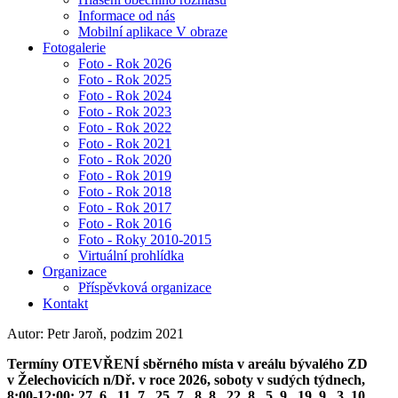
Informace od nás
Mobilní aplikace V obraze
Fotogalerie
Foto - Rok 2026
Foto - Rok 2025
Foto - Rok 2024
Foto - Rok 2023
Foto - Rok 2022
Foto - Rok 2021
Foto - Rok 2020
Foto - Rok 2019
Foto - Rok 2018
Foto - Rok 2017
Foto - Rok 2016
Foto - Roky 2010-2015
Virtuální prohlídka
Organizace
Příspěvková organizace
Kontakt
Autor: Petr Jaroň, podzim 2021
Termíny OTEVŘENÍ sběrného místa v areálu bývalého ZD
v Želechovicích n/Dř. v roce 2026, soboty v sudých týdnech,
8:00-12:00: 27. 6., 11. 7., 25. 7., 8. 8., 22. 8., 5. 9., 19. 9., 3. 10.,