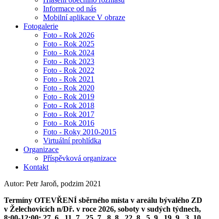
Informace od nás
Mobilní aplikace V obraze
Fotogalerie
Foto - Rok 2026
Foto - Rok 2025
Foto - Rok 2024
Foto - Rok 2023
Foto - Rok 2022
Foto - Rok 2021
Foto - Rok 2020
Foto - Rok 2019
Foto - Rok 2018
Foto - Rok 2017
Foto - Rok 2016
Foto - Roky 2010-2015
Virtuální prohlídka
Organizace
Příspěvková organizace
Kontakt
Autor: Petr Jaroň, podzim 2021
Termíny OTEVŘENÍ sběrného místa v areálu bývalého ZD
v Želechovicích n/Dř. v roce 2026, soboty v sudých týdnech,
8:00-12:00: 27. 6., 11. 7., 25. 7., 8. 8., 22. 8., 5. 9., 19. 9., 3. 10.,