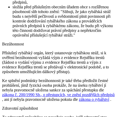
předpisů,
složila před příslušným obecním úřadem obce s rozšířenou
působností slib tohoto znění:
"Slibuji, že jako rybářská stráž
budu s největší pečlivostí a svědomitostí plnit povinnosti při
kontrole dodržování rybářského zákona a prováděcích
právních předpisů k rybářskému zákonu, že budu při výkonu
této činnosti dodržovat právní předpisy a nepřekročím
oprávnění příslušející rybářské stráži."
Bezúhonnost
Příslušný rybářský orgán, který ustanovuje rybářskou stráž, si k
ověření bezúhonnosti vyžádá výpis z evidence Rejstříku trestů
(žádost o vydání výpisu z evidence Rejstříku trestů a výpis z
evidence Rejstříku trestů se předávají v elektronické podobě, a to
způsobem umožňujícím dálkový přístup).
Ke splnění podmínky bezúhonnosti je také třeba předložit čestné
prohlášení, jímž fyzická osoba prokáže, že na úseku rybářství jí
nebyla pravomocně uložena sankce za spáchání přestupku dle
zákona č. 200/1990 Sb., o přestupcích, ve znění pozdějších předpisů
, ani jí nebyla pravomocně uložena pokuta dle
zákona o rybářství
.
Zdravotní způsobilost