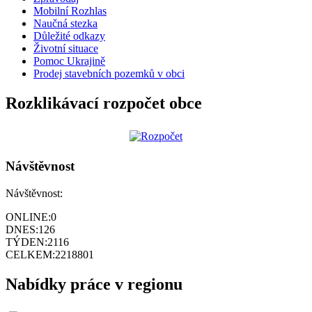
Mobilní Rozhlas
Naučná stezka
Důležité odkazy
Životní situace
Pomoc Ukrajině
Prodej stavebních pozemků v obci
Rozklikávací rozpočet obce
Návštěvnost
Návštěvnost:
ONLINE:
0
DNES:
126
TÝDEN:
2116
CELKEM:
2218801
Nabídky práce v regionu