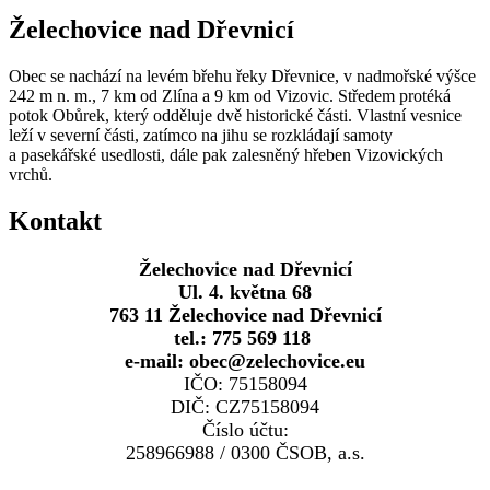
Želechovice nad Dřevnicí
Obec se nachází na levém břehu řeky Dřevnice, v nadmořské výšce
242 m n. m., 7 km od Zlína a 9 km od Vizovic. Středem protéká
potok Obůrek, který odděluje dvě historické části. Vlastní vesnice
leží v severní části, zatímco na jihu se rozkládají samoty
a pasekářské usedlosti, dále pak zalesněný hřeben Vizovických
vrchů.
Kontakt
Želechovice nad Dřevnicí
Ul. 4. května 68
763 11 Želechovice nad Dřevnicí
tel.: 775 569 118
e-mail: obec@zelechovice.eu
IČO: 75158094
DIČ: CZ75158094
Číslo účtu:
258966988 / 0300 ČSOB, a.s.