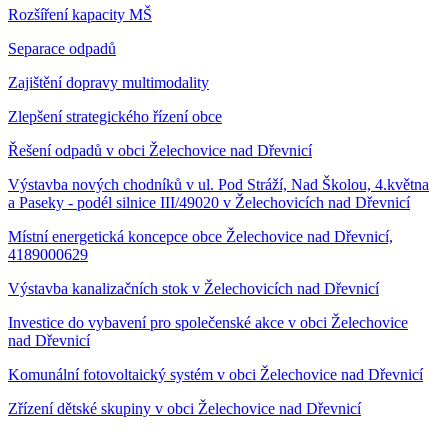
Rozšíření kapacity MŠ
Separace odpadů
Zajištění dopravy multimodality
Zlepšení strategického řízení obce
Řešení odpadů v obci Želechovice nad Dřevnicí
Výstavba nových chodníků v ul. Pod Stráží, Nad Školou, 4.května
a Paseky - podél silnice III/49020 v Želechovicích nad Dřevnicí
Místní energetická koncepce obce Želechovice nad Dřevnicí,
4189000629
Výstavba kanalizačních stok v Želechovicích nad Dřevnicí
Investice do vybavení pro společenské akce v obci Želechovice
nad Dřevnicí
Komunální fotovoltaický systém v obci Želechovice nad Dřevnicí
Zřízení dětské skupiny v obci Želechovice nad Dřevnicí