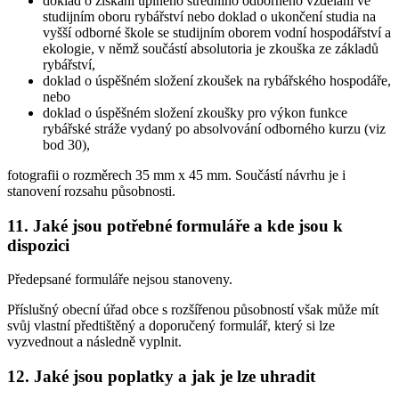
doklad o získání úplného středního odborného vzdělání ve
studijním oboru rybářství nebo doklad o ukončení studia na
vyšší odborné škole se studijním oborem vodní hospodářství a
ekologie, v němž součástí absolutoria je zkouška ze základů
rybářství,
doklad o úspěšném složení zkoušek na rybářského hospodáře,
nebo
doklad o úspěšném složení zkoušky pro výkon funkce
rybářské stráže vydaný po absolvování odborného kurzu (viz
bod 30),
fotografii o rozměrech 35 mm x 45 mm. Součástí návrhu je i
stanovení rozsahu působnosti.
11. Jaké jsou potřebné formuláře a kde jsou k
dispozici
Předepsané formuláře nejsou stanoveny.
Příslušný obecní úřad obce s rozšířenou působností však může mít
svůj vlastní předtištěný a doporučený formulář, který si lze
vyzvednout a následně vyplnit.
12. Jaké jsou poplatky a jak je lze uhradit