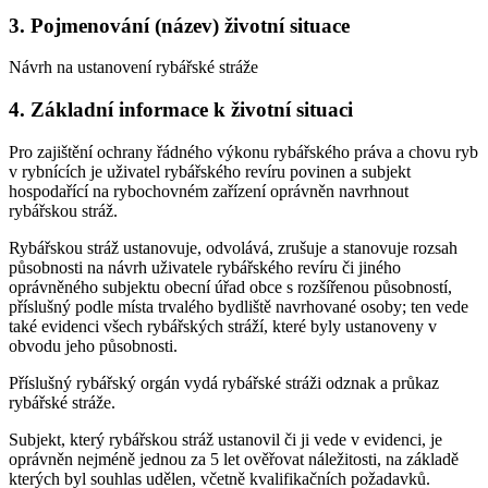
3. Pojmenování (název) životní situace
Návrh na ustanovení rybářské stráže
4. Základní informace k životní situaci
Pro zajištění ochrany řádného výkonu rybářského práva a chovu ryb
v rybnících je uživatel rybářského revíru povinen a subjekt
hospodařící na rybochovném zařízení oprávněn navrhnout
rybářskou stráž.
Rybářskou stráž ustanovuje, odvolává, zrušuje a stanovuje rozsah
působnosti na návrh uživatele rybářského revíru či jiného
oprávněného subjektu obecní úřad obce s rozšířenou působností,
příslušný podle místa trvalého bydliště navrhované osoby; ten vede
také evidenci všech rybářských stráží, které byly ustanoveny v
obvodu jeho působnosti.
Příslušný rybářský orgán vydá rybářské stráži odznak a průkaz
rybářské stráže.
Subjekt, který rybářskou stráž ustanovil či ji vede v evidenci, je
oprávněn nejméně jednou za 5 let ověřovat náležitosti, na základě
kterých byl souhlas udělen, včetně kvalifikačních požadavků.