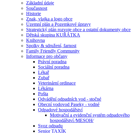
Základní údaje
Současnost
Historie
Znak, vlajka a logo obce
Územní plán a Pozemkové úpravy
Strategický plán rozvoje obce a ostatní dokumenty obce
Dětská skupina KUŘÁTKA
Knihovna
Spolky & sdružení, farnost
Family Friendly Community
Informace pro občany
Právní poradna
Sociální poradna
Lékař
Zubař
Veterinární ordinace
Lékárna
Pošta
Odvádění odpadních vod - stočné
Obecní vodovod Paseky - vodné
Odpadové hospodářství
Motivační a evidenční systém odpadového
hospodářství ⁄MESOH⁄
Svoz odpadu
Senior TAXÍK