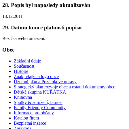
28. Popis byl naposledy aktualizován
13.12.2011
29. Datum konce platnosti popisu
Bez časového omezení.
Obec
Základní údaje
Současnost
Historie
Znak, vlajka a logo obce
Územní plán a Pozemkové úpravy
Strategický plán rozvoje obce a ostatní dokumenty obce
Dětská skupina KUŘÁTKA
Knihovna
Spolky & sdružení, farnost
Family Friendly Community
Informace pro občany
Katalog firem
Bezplatná inzerce
Zpravodaj