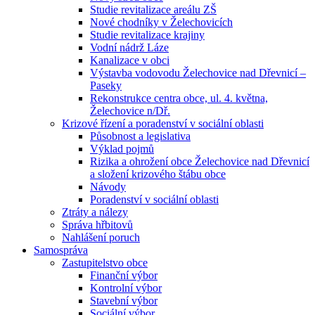
Studie revitalizace areálu ZŠ
Nové chodníky v Želechovicích
Studie revitalizace krajiny
Vodní nádrž Láze
Kanalizace v obci
Výstavba vodovodu Želechovice nad Dřevnicí –
Paseky
Rekonstrukce centra obce, ul. 4. května,
Želechovice n/Dř.
Krizové řízení a poradenství v sociální oblasti
Působnost a legislativa
Výklad pojmů
Rizika a ohrožení obce Želechovice nad Dřevnicí
a složení krizového štábu obce
Návody
Poradenství v sociální oblasti
Ztráty a nálezy
Správa hřbitovů
Nahlášení poruch
Samospráva
Zastupitelstvo obce
Finanční výbor
Kontrolní výbor
Stavební výbor
Sociální výbor