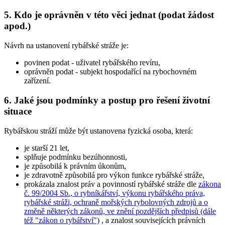
5. Kdo je oprávněn v této věci jednat (podat žádost
apod.)
Návrh na ustanovení rybářské stráže je:
povinen podat
- uživatel rybářského revíru,
oprávněn podat
- subjekt hospodařící na rybochovném
zařízení.
6. Jaké jsou podmínky a postup pro řešení životní
situace
Rybářskou stráží může být ustanovena fyzická osoba, která:
je starší 21 let,
splňuje podmínku bezúhonnosti,
je způsobilá k právním úkonům,
je zdravotně způsobilá pro výkon funkce rybářské stráže,
prokázala znalost práv a povinností rybářské stráže dle
zákona
č. 99/2004 Sb., o rybníkářství, výkonu rybářského práva,
rybářské stráži, ochraně mořských rybolovných zdrojů a o
změně některých zákonů, ve znění pozdějších předpisů (dále
též "zákon o rybářství")
, a znalost souvisejících právních