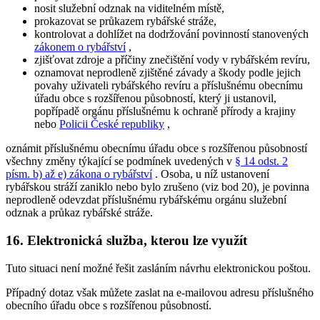
nosit služební odznak na viditelném místě,
prokazovat se průkazem rybářské stráže,
kontrolovat a dohlížet na dodržování povinností stanovených
zákonem o rybářství
,
zjišťovat zdroje a příčiny znečištění vody v rybářském revíru,
oznamovat neprodleně zjištěné závady a škody podle jejich
povahy uživateli rybářského revíru a příslušnému obecnímu
úřadu obce s rozšířenou působností, který ji ustanovil,
popřípadě orgánu příslušnému k ochraně přírody a krajiny
nebo
Policii České republiky
,
oznámit příslušnému obecnímu úřadu obce s rozšířenou působností
všechny změny týkající se podmínek uvedených v
§ 14 odst. 2
písm. b) až e) zákona o rybářství
. Osoba, u níž ustanovení
rybářskou stráží zaniklo nebo bylo zrušeno (viz bod 20), je povinna
neprodleně odevzdat příslušnému rybářskému orgánu služební
odznak a průkaz rybářské stráže.
16. Elektronická služba, kterou lze využít
Tuto situaci není možné řešit zasláním návrhu elektronickou poštou.
Případný dotaz však můžete zaslat na e-mailovou adresu příslušného
obecního úřadu obce s rozšířenou působností.