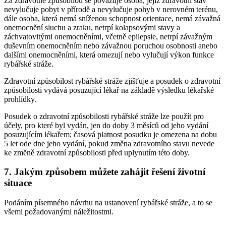
Za zdravotně způsobilou se považuje osoba, jejíž zdravotní stav
nevylučuje pobyt v přírodě a nevylučuje pohyb v nerovném terénu,
dále osoba, která nemá sníženou schopnost orientace, nemá závažná
onemocnění sluchu a zraku, netrpí kolapsovými stavy a
záchvatovitými onemocněními, včetně epilepsie, netrpí závažným
duševním onemocněním nebo závažnou poruchou osobnosti anebo
dalšími onemocněními, která omezují nebo vylučují výkon funkce
rybářské stráže.
Zdravotní způsobilost rybářské stráže zjišťuje a posudek o zdravotní
způsobilosti vydává posuzující lékař na základě výsledku lékařské
prohlídky.
Posudek o zdravotní způsobilosti rybářské stráže lze použít pro
účely, pro které byl vydán, jen do doby 3 měsíců od jeho vydání
posuzujícím lékařem; časová platnost posudku je omezena na dobu
5 let ode dne jeho vydání, pokud změna zdravotního stavu nevede
ke změně zdravotní způsobilosti před uplynutím této doby.
7. Jakým způsobem můžete zahájit řešení životní
situace
Podáním písemného návrhu na ustanovení rybářské stráže, a to se
všemi požadovanými náležitostmi.