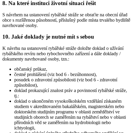
8. Na které instituci životní situaci řešit
S návrhem na ustanovení rybářské stráže se obraťte na obecní úřad
obce s rozšířenou působností, příslušný podle místa trvalého bydliště
navrhované osoby.
10. Jaké doklady je nutné mít s sebou
K návrhu na ustanovení rybářské stráže doložte doklad o užívání
rybářského revíru nebo rybochovného zařízení a dále doklady /
dokumenty navrhované osoby, tzn.:
občanský průkaz,
čestné prohlášení (viz bod 6 - bezúhonnost),
posudek o zdravotní způsobilosti (viz bod 6 - zdravotní
způsobilost),
doklad prokazující znalost práv a povinností rybářské stráže,
tj.:
doklad o ukončeném vysokoškolském vzdělání získaném
studiem v akreditovaném bakalářském, magisterském nebo
doktorském studijním programu v oblasti zemědělství ve
studijních oborech se zaměřením na rybářství nebo v oblasti
přírodních věd se zaměřením na hydrobiologii nebo
ichtyologii,