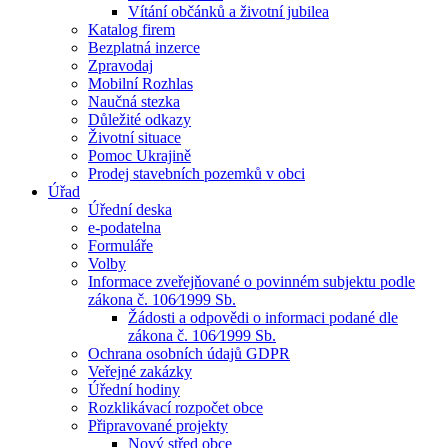
Vítání občánků a životní jubilea
Katalog firem
Bezplatná inzerce
Zpravodaj
Mobilní Rozhlas
Naučná stezka
Důležité odkazy
Životní situace
Pomoc Ukrajině
Prodej stavebních pozemků v obci
Úřad
Úřední deska
e-podatelna
Formuláře
Volby
Informace zveřejňované o povinném subjektu podle
zákona č. 106⁄1999 Sb.
Žádosti a odpovědi o informaci podané dle
zákona č. 106⁄1999 Sb.
Ochrana osobních údajů GDPR
Veřejné zakázky
Úřední hodiny
Rozklikávací rozpočet obce
Připravované projekty
Nový střed obce