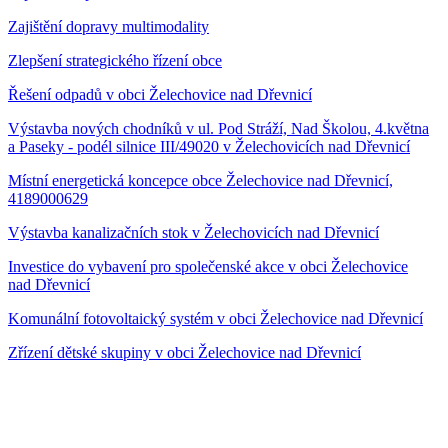
Zajištění dopravy multimodality
Zlepšení strategického řízení obce
Řešení odpadů v obci Želechovice nad Dřevnicí
Výstavba nových chodníků v ul. Pod Stráží, Nad Školou, 4.května
a Paseky - podél silnice III/49020 v Želechovicích nad Dřevnicí
Místní energetická koncepce obce Želechovice nad Dřevnicí,
4189000629
Výstavba kanalizačních stok v Želechovicích nad Dřevnicí
Investice do vybavení pro společenské akce v obci Želechovice
nad Dřevnicí
Komunální fotovoltaický systém v obci Želechovice nad Dřevnicí
Zřízení dětské skupiny v obci Želechovice nad Dřevnicí