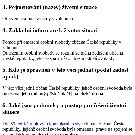
3. Pojmenování (název) životní situace
Omezení osobní svobody v zahraničí
4. Základní informace k životní situaci
Pomoc při omezení osobní svobody občana České republiky v
zahraničí.
Omezením osobní svobody se rozumí zejména zadržení občana
České republiky, jeho vazba a výkon trestu odnětí svobody.
5. Kdo je oprávněn v této věci jednat (podat žádost
apod.)
V této věci jedná občan České republiky, jehož osobní svoboda byla
omezena, jeho rodinný příslušník či jiná blízká osoba.
6. Jaké jsou podmínky a postup pro řešení životní
situace
Dle
Vídeňské úmluvy o konzulárních stycích
mají občané České
republiky, jejichž osobní svoboda byla omezena, právo na spojení se
zastupitelským úřadem České republiky.