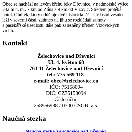
Obec se nachází na levém břehu řeky Dřevnice, v nadmořské výšce
242 m n. m., 7 km od Zlína a 9 km od Vizovic. Středem protéká
potok Obůrek, který odděluje dvě historické části. Vlastní vesnice
leží v severní části, zatímco na jihu se rozkládají samoty
a pasekářské usedlosti, dále pak zalesněný hřeben Vizovických
vrchů.
Kontakt
Želechovice nad Dřevnicí
Ul. 4. května 68
763 11 Želechovice nad Dřevnicí
tel.: 775 569 118
e-mail: obec@zelechovice.eu
IČO: 75158094
DIČ: CZ75158094
Číslo účtu:
258966988 / 0300 ČSOB, a.s.
Naučná stezka
Naučná stezka Želechovice nad Dřevnicí