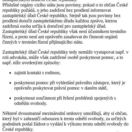
Příslušné orgány cizího státu jsou povinny, pokud o to občan České
republiky požádá, o jeho zadržení bez prodlení informovat
zastupitelský úřad České republiky. Stejně tak jsou povinny bez
prodlení doručit zastupitelskému úřadu každou zprávu, kterou
zadržená osoba určila k doručení pro zastupitelský úřad.
Zastupitelský úřad České republiky však není účastníkem trestního
řízení, a proto není ani oprávněn zasahovat do činnosti orgánů
činných v trestním řízení přijímajícího státu.
Zastupitelský úřad České republiky tedy nemůže vystupovat např. v
roli advokáta, může však zadržené osobě poskytnout pomoc, a to
např. níže uvedenými způsoby:
zajistit kontakt s rodinou,
poskytnout pomoc při vyhledání právního zástupce, který je
oprávněn poskytovat právní pomoc v daném státě,
poskytnout součinnost při řešení problémů spojených s
odnětím svobody.
Některé dvoustranné mezinárodní smlouvy umožňují, aby si občan,
který byl v zahraničí odsouzen k trestu odnětí svobody, za určitých
podmínek podal žádost o vydání k výkonu trestu odnětí svobody do
České republiky.