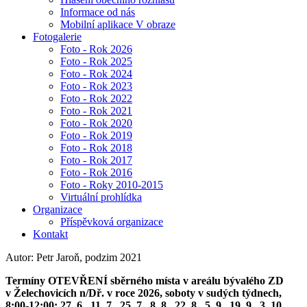
Informace od nás
Mobilní aplikace V obraze
Fotogalerie
Foto - Rok 2026
Foto - Rok 2025
Foto - Rok 2024
Foto - Rok 2023
Foto - Rok 2022
Foto - Rok 2021
Foto - Rok 2020
Foto - Rok 2019
Foto - Rok 2018
Foto - Rok 2017
Foto - Rok 2016
Foto - Roky 2010-2015
Virtuální prohlídka
Organizace
Příspěvková organizace
Kontakt
Autor: Petr Jaroň, podzim 2021
Termíny OTEVŘENÍ sběrného místa v areálu bývalého ZD
v Želechovicích n/Dř. v roce 2026, soboty v sudých týdnech,
8:00-12:00: 27. 6., 11. 7., 25. 7., 8. 8., 22. 8., 5. 9., 19. 9., 3. 10.,