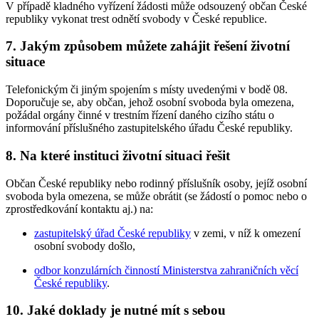
V případě kladného vyřízení žádosti může odsouzený občan České
republiky vykonat trest odnětí svobody v České republice.
7. Jakým způsobem můžete zahájit řešení životní
situace
Telefonickým či jiným spojením s místy uvedenými v bodě 08.
Doporučuje se, aby občan, jehož osobní svoboda byla omezena,
požádal orgány činné v trestním řízení daného cizího státu o
informování příslušného zastupitelského úřadu České republiky.
8. Na které instituci životní situaci řešit
Občan České republiky nebo rodinný příslušník osoby, jejíž osobní
svoboda byla omezena, se může obrátit (se žádostí o pomoc nebo o
zprostředkování kontaktu aj.) na:
zastupitelský úřad České republiky
v zemi, v níž k omezení
osobní svobody došlo,
odbor konzulárních činností Ministerstva zahraničních věcí
České republiky
.
10. Jaké doklady je nutné mít s sebou