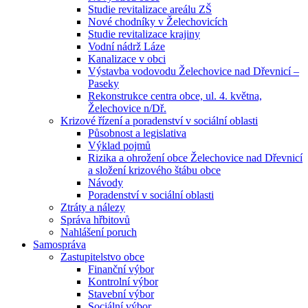
Studie revitalizace areálu ZŠ
Nové chodníky v Želechovicích
Studie revitalizace krajiny
Vodní nádrž Láze
Kanalizace v obci
Výstavba vodovodu Želechovice nad Dřevnicí –
Paseky
Rekonstrukce centra obce, ul. 4. května,
Želechovice n/Dř.
Krizové řízení a poradenství v sociální oblasti
Působnost a legislativa
Výklad pojmů
Rizika a ohrožení obce Želechovice nad Dřevnicí
a složení krizového štábu obce
Návody
Poradenství v sociální oblasti
Ztráty a nálezy
Správa hřbitovů
Nahlášení poruch
Samospráva
Zastupitelstvo obce
Finanční výbor
Kontrolní výbor
Stavební výbor
Sociální výbor