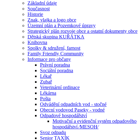
Základní údaje
Současnost
Historie
Znak, vlajka a logo obce
Územní plán a Pozemkové úpravy
Strategický plán rozvoje obce a ostatní dokumenty obce
Dětská skupina KUŘÁTKA
Knihovna
Spolky & sdružení, farnost
Family Friendly Community
Informace pro občany
Právní poradna
Sociální poradna
Lékař
Zubař
Veterinární ordinace
Lékárna
Pošta
Odvádění odpadních vod - stočné
Obecní vodovod Paseky - vodné
Odpadové hospodářství
Motivační a evidenční systém odpadového
hospodářství ⁄MESOH⁄
Svoz odpadu
Senior TAXÍK