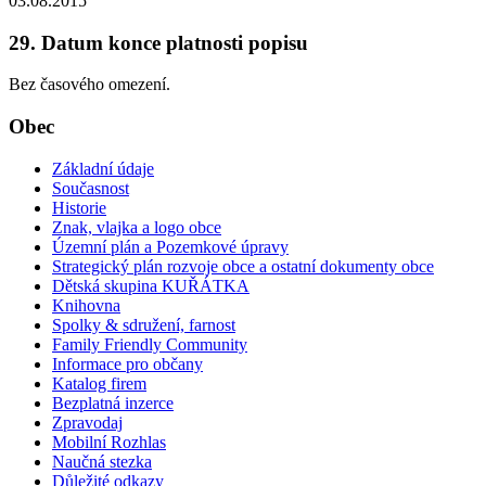
03.08.2015
29. Datum konce platnosti popisu
Bez časového omezení.
Obec
Základní údaje
Současnost
Historie
Znak, vlajka a logo obce
Územní plán a Pozemkové úpravy
Strategický plán rozvoje obce a ostatní dokumenty obce
Dětská skupina KUŘÁTKA
Knihovna
Spolky & sdružení, farnost
Family Friendly Community
Informace pro občany
Katalog firem
Bezplatná inzerce
Zpravodaj
Mobilní Rozhlas
Naučná stezka
Důležité odkazy