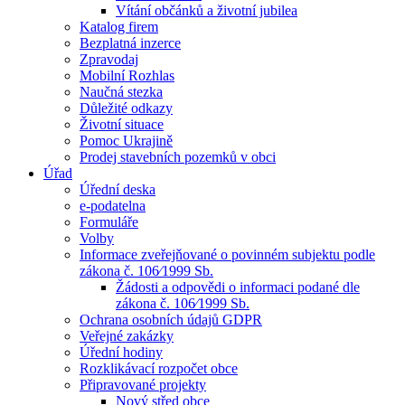
Vítání občánků a životní jubilea
Katalog firem
Bezplatná inzerce
Zpravodaj
Mobilní Rozhlas
Naučná stezka
Důležité odkazy
Životní situace
Pomoc Ukrajině
Prodej stavebních pozemků v obci
Úřad
Úřední deska
e-podatelna
Formuláře
Volby
Informace zveřejňované o povinném subjektu podle
zákona č. 106⁄1999 Sb.
Žádosti a odpovědi o informaci podané dle
zákona č. 106⁄1999 Sb.
Ochrana osobních údajů GDPR
Veřejné zakázky
Úřední hodiny
Rozklikávací rozpočet obce
Připravované projekty
Nový střed obce