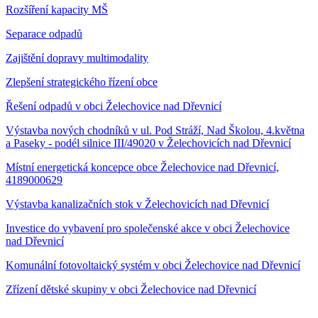
Rozšíření kapacity MŠ
Separace odpadů
Zajištění dopravy multimodality
Zlepšení strategického řízení obce
Řešení odpadů v obci Želechovice nad Dřevnicí
Výstavba nových chodníků v ul. Pod Stráží, Nad Školou, 4.května
a Paseky - podél silnice III/49020 v Želechovicích nad Dřevnicí
Místní energetická koncepce obce Želechovice nad Dřevnicí,
4189000629
Výstavba kanalizačních stok v Želechovicích nad Dřevnicí
Investice do vybavení pro společenské akce v obci Želechovice
nad Dřevnicí
Komunální fotovoltaický systém v obci Želechovice nad Dřevnicí
Zřízení dětské skupiny v obci Želechovice nad Dřevnicí