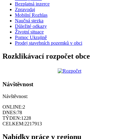
Bezplatná inzerce
Zpravodaj
Mobilní Rozhlas
Naučná stezka
Důležité odkazy
Životní situace
Pomoc Ukrajině
Prodej stavebních pozemků v obci
Rozklikávací rozpočet obce
Návštěvnost
Návštěvnost:
ONLINE:
2
DNES:
78
TÝDEN:
1228
CELKEM:
2217913
Nabídky práce v regionu