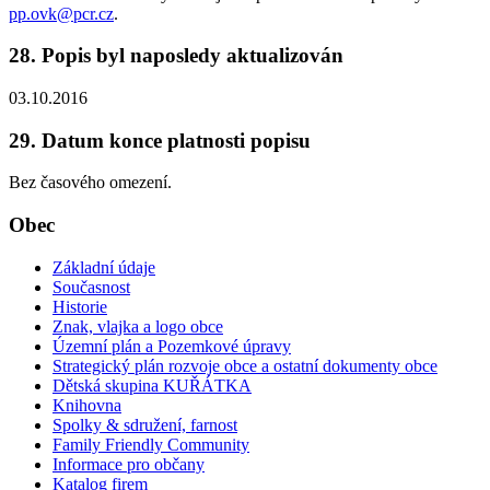
pp.ovk@pcr.cz
.
28. Popis byl naposledy aktualizován
03.10.2016
29. Datum konce platnosti popisu
Bez časového omezení.
Obec
Základní údaje
Současnost
Historie
Znak, vlajka a logo obce
Územní plán a Pozemkové úpravy
Strategický plán rozvoje obce a ostatní dokumenty obce
Dětská skupina KUŘÁTKA
Knihovna
Spolky & sdružení, farnost
Family Friendly Community
Informace pro občany
Katalog firem