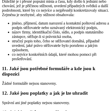
Důležité je i přesné popsání místa a času, kdy došlo k jednání nebo
chování, jež je příčinou stížnosti, uvedení případných svědků a další
podrobnosti, které by co nejvíce a nejpřesněji konkretizovaly situaci.
Zejména je nezbytné, aby stížnost obsahovala:
jméno, příjmení, datum narození a kontaktní poštovní adresu a
podpis stěžovatele nebo uznávaný elektronický podpis,
název firmy, identifikační číslo, sídlo, a podpis statutárního
zástupce, stěžuje-li si právnická osoba,
stručný popis toho, čeho se stěžovatel domáhá, případně
uvedení, jaké právo stěžovatele bylo porušeno a jakým
způsobem,
co nejvíce konkrétních údajů, které mohou pomoci při
prošetřování.
11. Jaké jsou potřebné formuláře a kde jsou k
dispozici
Žádné formuláře nejsou stanoveny.
12. Jaké jsou poplatky a jak je lze uhradit
Správní ani jiné poplatky nejsou stanoveny.