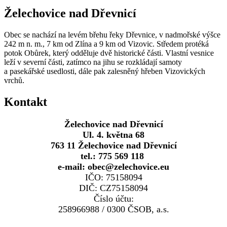
Želechovice nad Dřevnicí
Obec se nachází na levém břehu řeky Dřevnice, v nadmořské výšce
242 m n. m., 7 km od Zlína a 9 km od Vizovic. Středem protéká
potok Obůrek, který odděluje dvě historické části. Vlastní vesnice
leží v severní části, zatímco na jihu se rozkládají samoty
a pasekářské usedlosti, dále pak zalesněný hřeben Vizovických
vrchů.
Kontakt
Želechovice nad Dřevnicí
Ul. 4. května 68
763 11 Želechovice nad Dřevnicí
tel.: 775 569 118
e-mail: obec@zelechovice.eu
IČO: 75158094
DIČ: CZ75158094
Číslo účtu:
258966988 / 0300 ČSOB, a.s.