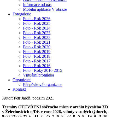
Informace od nás
Mobilní aplikace V obraze
Fotogalerie
Foto - Rok 2026
Foto - Rok 2025
Foto - Rok 2024
Foto - Rok 2023
Foto - Rok 2022
Foto - Rok 2021
Foto - Rok 2020
Foto - Rok 2019
Foto - Rok 2018
Foto - Rok 2017
Foto - Rok 2016
Foto - Roky 2010-2015
Virtuální prohlídka
Organizace
Příspěvková organizace
Kontakt
Autor: Petr Jaroň, podzim 2021
Termíny OTEVŘENÍ sběrného místa v areálu bývalého ZD
v Želechovicích n/Dř. v roce 2026, soboty v sudých týdnech,
8:00-12:00: 27. 6., 11. 7., 25. 7., 8. 8., 22. 8., 5. 9., 19. 9., 3. 10.,