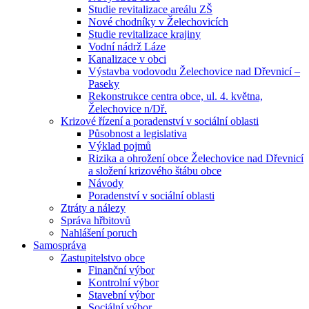
Studie revitalizace areálu ZŠ
Nové chodníky v Želechovicích
Studie revitalizace krajiny
Vodní nádrž Láze
Kanalizace v obci
Výstavba vodovodu Želechovice nad Dřevnicí –
Paseky
Rekonstrukce centra obce, ul. 4. května,
Želechovice n/Dř.
Krizové řízení a poradenství v sociální oblasti
Působnost a legislativa
Výklad pojmů
Rizika a ohrožení obce Želechovice nad Dřevnicí
a složení krizového štábu obce
Návody
Poradenství v sociální oblasti
Ztráty a nálezy
Správa hřbitovů
Nahlášení poruch
Samospráva
Zastupitelstvo obce
Finanční výbor
Kontrolní výbor
Stavební výbor
Sociální výbor