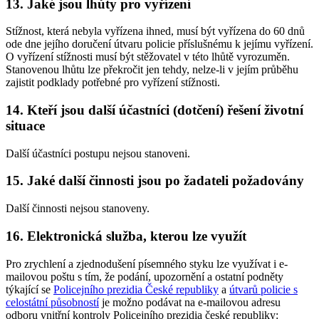
13. Jaké jsou lhůty pro vyřízení
Stížnost, která nebyla vyřízena ihned, musí být vyřízena do 60 dnů
ode dne jejího doručení útvaru policie příslušnému k jejímu vyřízení.
O vyřízení stížnosti musí být stěžovatel v této lhůtě vyrozuměn.
Stanovenou lhůtu lze překročit jen tehdy, nelze-li v jejím průběhu
zajistit podklady potřebné pro vyřízení stížnosti.
14. Kteří jsou další účastníci (dotčení) řešení životní
situace
Další účastníci postupu nejsou stanoveni.
15. Jaké další činnosti jsou po žadateli požadovány
Další činnosti nejsou stanoveny.
16. Elektronická služba, kterou lze využít
Pro zrychlení a zjednodušení písemného styku lze využívat i e-
mailovou poštu s tím, že podání, upozornění a ostatní podněty
týkající se
Policejního prezidia České republiky
a
útvarů policie s
celostátní působností
je možno podávat na e-mailovou adresu
odboru vnitřní kontroly Policejního prezidia české republiky: