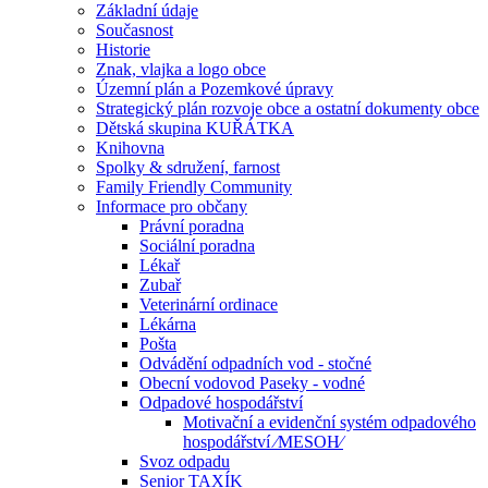
Základní údaje
Současnost
Historie
Znak, vlajka a logo obce
Územní plán a Pozemkové úpravy
Strategický plán rozvoje obce a ostatní dokumenty obce
Dětská skupina KUŘÁTKA
Knihovna
Spolky & sdružení, farnost
Family Friendly Community
Informace pro občany
Právní poradna
Sociální poradna
Lékař
Zubař
Veterinární ordinace
Lékárna
Pošta
Odvádění odpadních vod - stočné
Obecní vodovod Paseky - vodné
Odpadové hospodářství
Motivační a evidenční systém odpadového
hospodářství ⁄MESOH⁄
Svoz odpadu
Senior TAXÍK