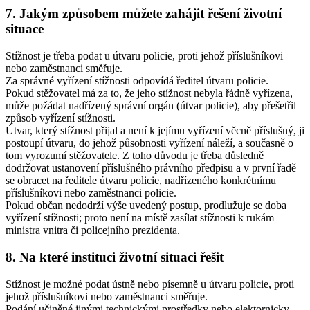
7. Jakým způsobem můžete zahájit řešení životní
situace
Stížnost je třeba podat u útvaru policie, proti jehož příslušníkovi
nebo zaměstnanci směřuje.
Za správné vyřízení stížnosti odpovídá ředitel útvaru policie.
Pokud stěžovatel má za to, že jeho stížnost nebyla řádně vyřízena,
může požádat nadřízený správní orgán (útvar policie), aby přešetřil
způsob vyřízení stížnosti.
Útvar, který stížnost přijal a není k jejímu vyřízení věcně příslušný, ji
postoupí útvaru, do jehož působnosti vyřízení náleží, a současně o
tom vyrozumí stěžovatele. Z toho důvodu je třeba důsledně
dodržovat ustanovení příslušného právního předpisu a v první řadě
se obracet na ředitele útvaru policie, nadřízeného konkrétnímu
příslušníkovi nebo zaměstnanci policie.
Pokud občan nedodrží výše uvedený postup, prodlužuje se doba
vyřízení stížnosti; proto není na místě zasílat stížnosti k rukám
ministra vnitra či policejního prezidenta.
8. Na které instituci životní situaci řešit
Stížnost je možné podat ústně nebo písemně u útvaru policie, proti
jehož příslušníkovi nebo zaměstnanci směřuje.
Podání učiněné jinými technickými prostředky nebo elektornicky