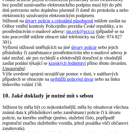
bez použití uznávaného elektronického podpisu musí být do pěti
dnů potvrzeno nebo doplněno písemně či ústně do protokolu a nebo
elektronicky uznávaným elekronickým podpisem.
Stížnosti na
útvary policie s celostátní působností
můžete zasílat na
Odbor vnitřní kontroly Policejního prezidia České republiky, a to
prostřednictvím e-mailové adresy:
pp.ovk@pcr.cz
(případně se na
toto pracoviště můžete obracet také telefonicky na čísle: 974 827
301).
Vyřízení stížností směřujících na jiné
útvary policie
nebo jejich
příslušníky či zaměstnance prostřednictvím této e-mailové adresy je
také možné, ale pro rychlejší a efektivnější doručení je vhodnější
zasílat podání týkající se
krajských ředitelství
přímo těmto útvarům.
Upozornění
:
Výše uvedené spojení nezajišťuje pomoc v tísni, v naléhavých
případech se obracejte na
nejbližší policejní útvar
nebo na linku
tísňového volání 158.
10. Jaké doklady je nutné mít s sebou
Stížnost by měla být co nejkonkrétnější; měla by obsahovat všechna
známá data k příslušníkovi nebo zaměstnanci policie či k útvaru
policie, na kterého směřuje (jméno, služební číslo, popřípadě
registrační značku služebního vozidla, jehož posádka vůči občanovi
zasahovala).