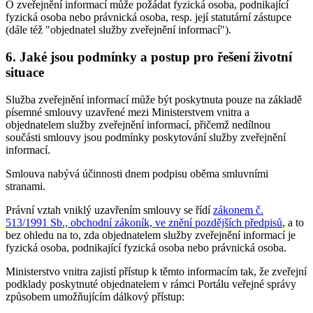
O zveřejnění informací může požádat fyzická osoba, podnikající
fyzická osoba nebo právnická osoba, resp. její statutární zástupce
(dále též "objednatel služby zveřejnění informací").
6. Jaké jsou podmínky a postup pro řešení životní
situace
Služba zveřejnění informací může být poskytnuta pouze na základě
písemné smlouvy uzavřené mezi Ministerstvem vnitra a
objednatelem služby zveřejnění informací, přičemž nedílnou
součásti smlouvy jsou podmínky poskytování služby zveřejnění
informací.
Smlouva nabývá účinnosti dnem podpisu oběma smluvními
stranami.
Právní vztah vniklý uzavřením smlouvy se řídí
zákonem č.
513/1991 Sb., obchodní zákoník, ve znění pozdějších předpisů
, a to
bez ohledu na to, zda objednatelem služby zveřejnění informací je
fyzická osoba, podnikající fyzická osoba nebo právnická osoba.
Ministerstvo vnitra zajistí přístup k těmto informacím tak, že zveřejní
podklady poskytnuté objednatelem v rámci Portálu veřejné správy
způsobem umožňujícím dálkový přístup: