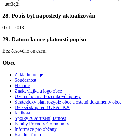
"uur3q2i".
28. Popis byl naposledy aktualizován
05.11.2013
29. Datum konce platnosti popisu
Bez časového omezení.
Obec
Základní údaje
Současnost
Historie
Znak, vlajka a logo obce
Územní plán a Pozemkové úpravy
Strategický plán rozvoje obce a ostatní dokumenty obce
Dětská skupina KUŘÁTKA
Knihovna
Spolky & sdružení, farnost
Family Friendly Community
Informace pro občany
Katalog firem