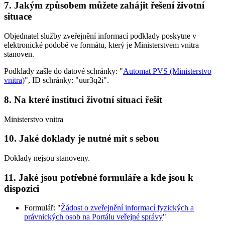
7. Jakým způsobem můžete zahájit řešení životní
situace
Objednatel služby zveřejnění informací podklady poskytne v
elektronické podobě ve formátu, který je Ministerstvem vnitra
stanoven.
Podklady zašle do datové schránky: "
Automat PVS (Ministerstvo
vnitra)
", ID schránky: "uur3q2i".
8. Na které instituci životní situaci řešit
Ministerstvo vnitra
10. Jaké doklady je nutné mít s sebou
Doklady nejsou stanoveny.
11. Jaké jsou potřebné formuláře a kde jsou k
dispozici
Formulář: "
Žádost o zveřejnění informací fyzických a
právnických osob na Portálu veřejné správy
"