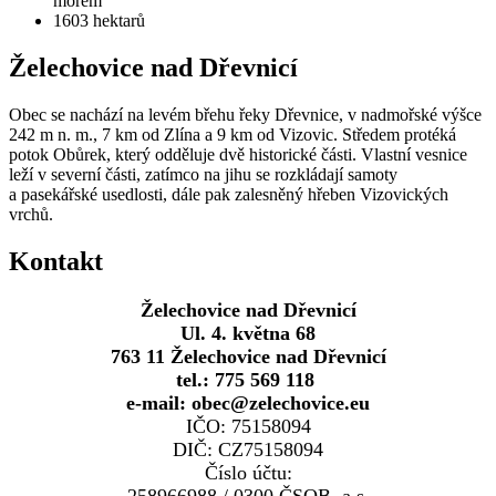
mořem
1603
hektarů
Želechovice nad Dřevnicí
Obec se nachází na levém břehu řeky Dřevnice, v nadmořské výšce
242 m n. m., 7 km od Zlína a 9 km od Vizovic. Středem protéká
potok Obůrek, který odděluje dvě historické části. Vlastní vesnice
leží v severní části, zatímco na jihu se rozkládají samoty
a pasekářské usedlosti, dále pak zalesněný hřeben Vizovických
vrchů.
Kontakt
Želechovice nad Dřevnicí
Ul. 4. května 68
763 11 Želechovice nad Dřevnicí
tel.: 775 569 118
e-mail: obec@zelechovice.eu
IČO: 75158094
DIČ: CZ75158094
Číslo účtu:
258966988 / 0300 ČSOB, a.s.