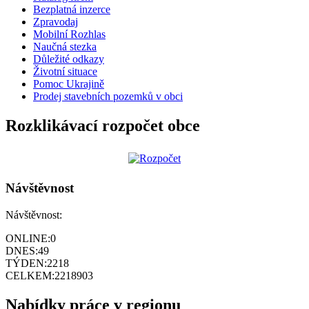
Bezplatná inzerce
Zpravodaj
Mobilní Rozhlas
Naučná stezka
Důležité odkazy
Životní situace
Pomoc Ukrajině
Prodej stavebních pozemků v obci
Rozklikávací rozpočet obce
Návštěvnost
Návštěvnost:
ONLINE:
0
DNES:
49
TÝDEN:
2218
CELKEM:
2218903
Nabídky práce v regionu