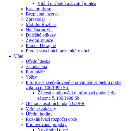
Vítání občánků a životní jubilea
Katalog firem
Bezplatná inzerce
Zpravodaj
Mobilní Rozhlas
Naučná stezka
Důležité odkazy
Životní situace
Pomoc Ukrajině
Prodej stavebních pozemků v obci
Úřad
Úřední deska
e-podatelna
Formuláře
Volby
Informace zveřejňované o povinném subjektu podle
zákona č. 106⁄1999 Sb.
Žádosti a odpovědi o informaci podané dle
zákona č. 106⁄1999 Sb.
Ochrana osobních údajů GDPR
Veřejné zakázky
Úřední hodiny
Rozklikávací rozpočet obce
Připravované projekty
Nový střed obce