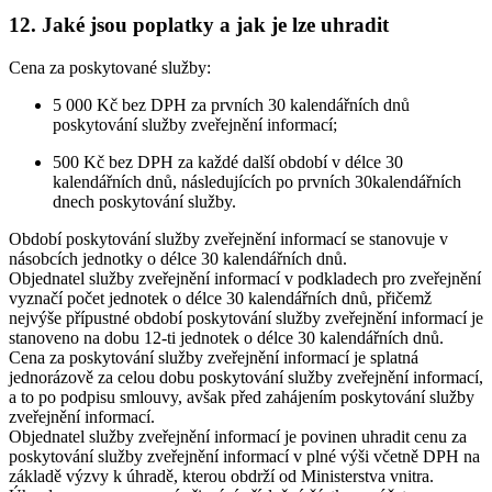
12. Jaké jsou poplatky a jak je lze uhradit
Cena za poskytované služby:
5 000 Kč bez DPH za prvních 30 kalendářních dnů
poskytování služby zveřejnění informací;
500 Kč bez DPH za každé další období v délce 30
kalendářních dnů, následujících po prvních 30kalendářních
dnech poskytování služby.
Období poskytování služby zveřejnění informací se stanovuje v
násobcích jednotky o délce 30 kalendářních dnů.
Objednatel služby zveřejnění informací v podkladech pro zveřejnění
vyznačí počet jednotek o délce 30 kalendářních dnů, přičemž
nejvýše přípustné období poskytování služby zveřejnění informací je
stanoveno na dobu 12-ti jednotek o délce 30 kalendářních dnů.
Cena za poskytování služby zveřejnění informací je splatná
jednorázově za celou dobu poskytování služby zveřejnění informací,
a to po podpisu smlouvy, avšak před zahájením poskytování služby
zveřejnění informací.
Objednatel služby zveřejnění informací je povinen uhradit cenu za
poskytování služby zveřejnění informací v plné výši včetně DPH na
základě výzvy k úhradě, kterou obdrží od Ministerstva vnitra.