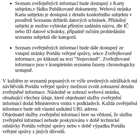
Seznam zveřejněných informací bude dostupný z Karty
subjektu,v řádku Publikované dokumenty. Webová stránka
Karta subjektu je dostupná z detailu konkrétního subjektu v
prostředí Seznamu držitelů datových schránek. Příslušný
subjekt je možno vyhledat přímým zadáním názvu, dle IČ
nebo ID datové schránky, případně ručním prohledáním
seznamu subjektů dle kategorií.
Seznam zveřejněných informací bude dále dostupný ze
vstupní stránky Portálu veřejné správy, sekce Zveřejňované
informace, po kliknutí na text "Nepovinně". Zveřejňované
informace jsou v kompletním seznamu řazeny chronologicky
sestupně.
V každém ze seznamů popsaných ve výše uvedených odrážkách má
návštěvník Portálu veřejné správy možnost zvolit zobrazení detailu
zveřejněné informace. Následně se zobrazí webová stránka,
obsahující všechny údaje, které objednatel služby zveřejnění
informací dodal Ministerstvu vnitra v podkladech. Každá zveřejněná
informace bude mít vlastní unikátní URL adresu.
Objednatel služby zveřejnění informací bere na vědomí, že služba
zveřejnění informací nebude poskytována v době technické
odstávky Portálu veřejné správy nebo v době výpadku Portálu
veřejné správy z jiných důvodů.