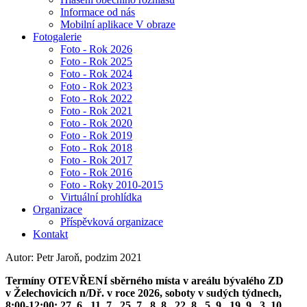
Informace od nás
Mobilní aplikace V obraze
Fotogalerie
Foto - Rok 2026
Foto - Rok 2025
Foto - Rok 2024
Foto - Rok 2023
Foto - Rok 2022
Foto - Rok 2021
Foto - Rok 2020
Foto - Rok 2019
Foto - Rok 2018
Foto - Rok 2017
Foto - Rok 2016
Foto - Roky 2010-2015
Virtuální prohlídka
Organizace
Příspěvková organizace
Kontakt
Autor: Petr Jaroň, podzim 2021
Termíny OTEVŘENÍ sběrného místa v areálu bývalého ZD
v Želechovicích n/Dř. v roce 2026, soboty v sudých týdnech,
8:00-12:00: 27. 6., 11. 7., 25. 7., 8. 8., 22. 8., 5. 9., 19. 9., 3. 10.,