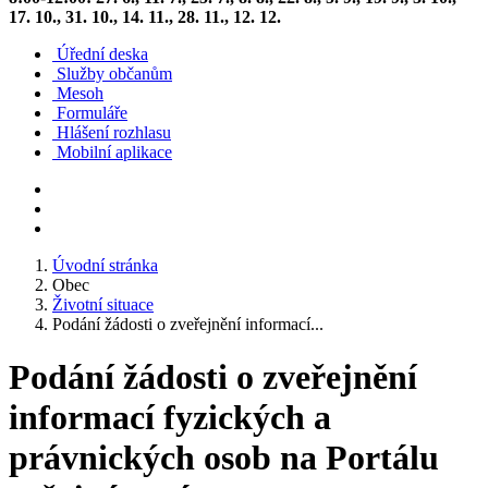
17. 10., 31. 10., 14. 11., 28. 11., 12. 12.
Úřední deska
Služby občanům
Mesoh
Formuláře
Hlášení rozhlasu
Mobilní aplikace
Úvodní stránka
Obec
Životní situace
Podání žádosti o zveřejnění informací...
Podání žádosti o zveřejnění
informací fyzických a
právnických osob na Portálu