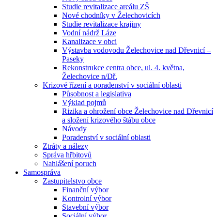
Studie revitalizace areálu ZŠ
Nové chodníky v Želechovicích
Studie revitalizace krajiny
Vodní nádrž Láze
Kanalizace v obci
Výstavba vodovodu Želechovice nad Dřevnicí –
Paseky
Rekonstrukce centra obce, ul. 4. května,
Želechovice n/Dř.
Krizové řízení a poradenství v sociální oblasti
Působnost a legislativa
Výklad pojmů
Rizika a ohrožení obce Želechovice nad Dřevnicí
a složení krizového štábu obce
Návody
Poradenství v sociální oblasti
Ztráty a nálezy
Správa hřbitovů
Nahlášení poruch
Samospráva
Zastupitelstvo obce
Finanční výbor
Kontrolní výbor
Stavební výbor
Sociální výbor