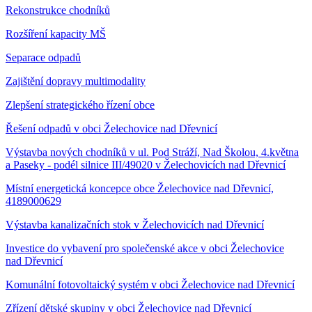
Rekonstrukce chodníků
Rozšíření kapacity MŠ
Separace odpadů
Zajištění dopravy multimodality
Zlepšení strategického řízení obce
Řešení odpadů v obci Želechovice nad Dřevnicí
Výstavba nových chodníků v ul. Pod Stráží, Nad Školou, 4.května
a Paseky - podél silnice III/49020 v Želechovicích nad Dřevnicí
Místní energetická koncepce obce Želechovice nad Dřevnicí,
4189000629
Výstavba kanalizačních stok v Želechovicích nad Dřevnicí
Investice do vybavení pro společenské akce v obci Želechovice
nad Dřevnicí
Komunální fotovoltaický systém v obci Želechovice nad Dřevnicí
Zřízení dětské skupiny v obci Želechovice nad Dřevnicí