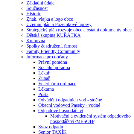
Základní údaje
Současnost
Historie
Znak, vlajka a logo obce
Územní plán a Pozemkové úpravy
Strategický plán rozvoje obce a ostatní dokumenty obce
Dětská skupina KUŘÁTKA
Knihovna
Spolky & sdružení, farnost
Family Friendly Community
Informace pro občany
Právní poradna
Sociální poradna
Lékař
Zubař
Veterinární ordinace
Lékárna
Pošta
Odvádění odpadních vod - stočné
Obecní vodovod Paseky - vodné
Odpadové hospodářství
Motivační a evidenční systém odpadového
hospodářství ⁄MESOH⁄
Svoz odpadu
Senior TAXÍK