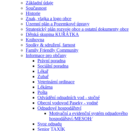
Základní údaje
Současnost
Historie
Znak, vlajka a logo obce
Územní plán a Pozemkové úpravy
Strategický plán rozvoje obce a ostatní dokumenty obce
Dětská skupina KUŘÁTKA
Knihovna
Spolky & sdružení, farnost
Family Friendly Community
Informace pro občany
Právní poradna
Sociální poradna
Lékař
Zubař
Veterinární ordinace
Lékárna
Pošta
Odvádění odpadních vod - stočné
Obecní vodovod Paseky - vodné
Odpadové hospodářství
Motivační a evidenční systém odpadového
hospodářství ⁄MESOH⁄
Svoz odpadu
Senior TAXÍK