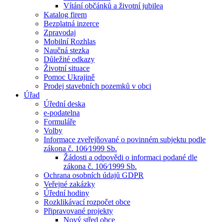
Vítání občánků a životní jubilea
Katalog firem
Bezplatná inzerce
Zpravodaj
Mobilní Rozhlas
Naučná stezka
Důležité odkazy
Životní situace
Pomoc Ukrajině
Prodej stavebních pozemků v obci
Úřad
Úřední deska
e-podatelna
Formuláře
Volby
Informace zveřejňované o povinném subjektu podle
zákona č. 106⁄1999 Sb.
Žádosti a odpovědi o informaci podané dle
zákona č. 106⁄1999 Sb.
Ochrana osobních údajů GDPR
Veřejné zakázky
Úřední hodiny
Rozklikávací rozpočet obce
Připravované projekty
Nový střed obce