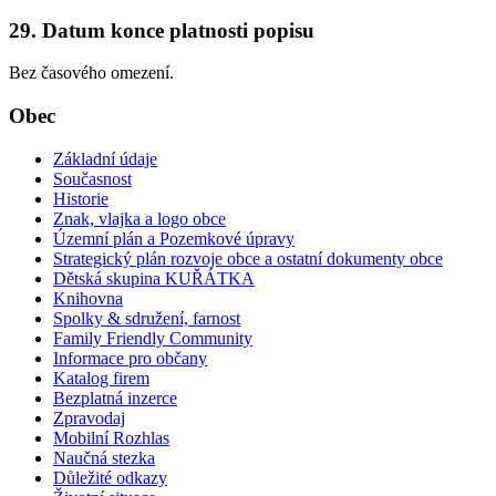
29. Datum konce platnosti popisu
Bez časového omezení.
Obec
Základní údaje
Současnost
Historie
Znak, vlajka a logo obce
Územní plán a Pozemkové úpravy
Strategický plán rozvoje obce a ostatní dokumenty obce
Dětská skupina KUŘÁTKA
Knihovna
Spolky & sdružení, farnost
Family Friendly Community
Informace pro občany
Katalog firem
Bezplatná inzerce
Zpravodaj
Mobilní Rozhlas
Naučná stezka
Důležité odkazy