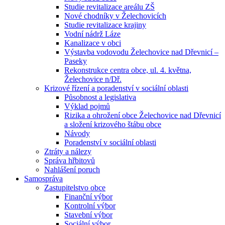
Studie revitalizace areálu ZŠ
Nové chodníky v Želechovicích
Studie revitalizace krajiny
Vodní nádrž Láze
Kanalizace v obci
Výstavba vodovodu Želechovice nad Dřevnicí –
Paseky
Rekonstrukce centra obce, ul. 4. května,
Želechovice n/Dř.
Krizové řízení a poradenství v sociální oblasti
Působnost a legislativa
Výklad pojmů
Rizika a ohrožení obce Želechovice nad Dřevnicí
a složení krizového štábu obce
Návody
Poradenství v sociální oblasti
Ztráty a nálezy
Správa hřbitovů
Nahlášení poruch
Samospráva
Zastupitelstvo obce
Finanční výbor
Kontrolní výbor
Stavební výbor
Sociální výbor