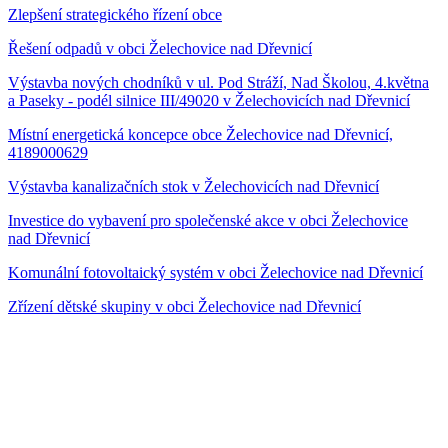
Zlepšení strategického řízení obce
Řešení odpadů v obci Želechovice nad Dřevnicí
Výstavba nových chodníků v ul. Pod Stráží, Nad Školou, 4.května
a Paseky - podél silnice III/49020 v Želechovicích nad Dřevnicí
Místní energetická koncepce obce Želechovice nad Dřevnicí,
4189000629
Výstavba kanalizačních stok v Želechovicích nad Dřevnicí
Investice do vybavení pro společenské akce v obci Želechovice
nad Dřevnicí
Komunální fotovoltaický systém v obci Želechovice nad Dřevnicí
Zřízení dětské skupiny v obci Želechovice nad Dřevnicí