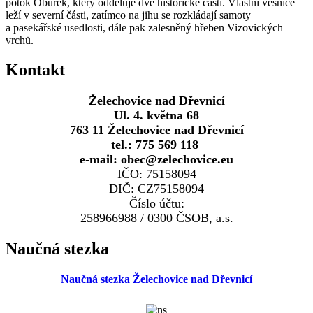
potok Obůrek, který odděluje dvě historické části. Vlastní vesnice
leží v severní části, zatímco na jihu se rozkládají samoty
a pasekářské usedlosti, dále pak zalesněný hřeben Vizovických
vrchů.
Kontakt
Želechovice nad Dřevnicí
Ul. 4. května 68
763 11 Želechovice nad Dřevnicí
tel.: 775 569 118
e-mail: obec@zelechovice.eu
IČO: 75158094
DIČ: CZ75158094
Číslo účtu:
258966988 / 0300 ČSOB, a.s.
Naučná stezka
Naučná stezka Želechovice nad Dřevnicí