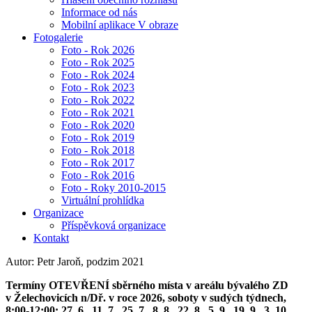
Informace od nás
Mobilní aplikace V obraze
Fotogalerie
Foto - Rok 2026
Foto - Rok 2025
Foto - Rok 2024
Foto - Rok 2023
Foto - Rok 2022
Foto - Rok 2021
Foto - Rok 2020
Foto - Rok 2019
Foto - Rok 2018
Foto - Rok 2017
Foto - Rok 2016
Foto - Roky 2010-2015
Virtuální prohlídka
Organizace
Příspěvková organizace
Kontakt
Autor: Petr Jaroň, podzim 2021
Termíny OTEVŘENÍ sběrného místa v areálu bývalého ZD
v Želechovicích n/Dř. v roce 2026, soboty v sudých týdnech,
8:00-12:00: 27. 6., 11. 7., 25. 7., 8. 8., 22. 8., 5. 9., 19. 9., 3. 10.,