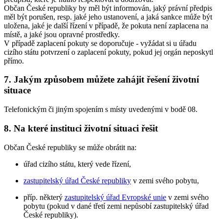
Občan České republiky by měl být informován, jaký právní předpis
měl být porušen, resp. jaké jeho ustanovení, a jaká sankce může být
uložena, jaké je další řízení v případě, že pokuta není zaplacena na
místě, a jaké jsou opravné prostředky.
V případě zaplacení pokuty se doporučuje - vyžádat si u úřadu
cizího státu potvrzení o zaplacení pokuty, pokud jej orgán neposkytl
přímo.
7. Jakým způsobem můžete zahájit řešení životní
situace
Telefonickým či jiným spojením s místy uvedenými v bodě 08.
8. Na které instituci životní situaci řešit
Občan České republiky se může obrátit na:
úřad cizího státu, který vede řízení,
zastupitelský úřad České republiky
v zemi svého pobytu,
příp. některý
zastupitelský úřad Evropské unie
v zemi svého
pobytu (pokud v dané třetí zemi nepůsobí zastupitelský úřad
České republiky).