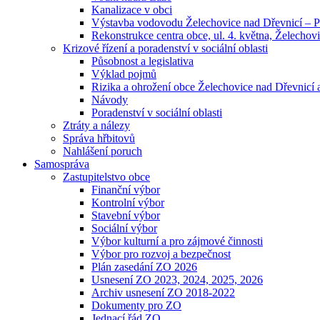
Kanalizace v obci
Výstavba vodovodu Želechovice nad Dřevnicí – 
Rekonstrukce centra obce, ul. 4. května, Želechovi
Krizové řízení a poradenství v sociální oblasti
Působnost a legislativa
Výklad pojmů
Rizika a ohrožení obce Želechovice nad Dřevnicí a
Návody
Poradenství v sociální oblasti
Ztráty a nálezy
Správa hřbitovů
Nahlášení poruch
Samospráva
Zastupitelstvo obce
Finanční výbor
Kontrolní výbor
Stavební výbor
Sociální výbor
Výbor kulturní a pro zájmové činnosti
Výbor pro rozvoj a bezpečnost
Plán zasedání ZO 2026
Usnesení ZO 2023, 2024, 2025, 2026
Archiv usnesení ZO 2018-2022
Dokumenty pro ZO
Jednací řád ZO