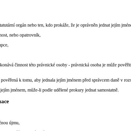
atutární orgán nebo ten, kdo prokáže, že je oprávněn jednat jejím jmé
nost, nebo opatrovník,
upce,
konává činnost této právnické osoby - právnická osoba je může pověřit
a pověřená k tomu, aby jednala jejím jménem před správcem daně v roz
t jejím jménem, může-li podle udělené prokury jednat samostatně.
uace
žnou újmu,