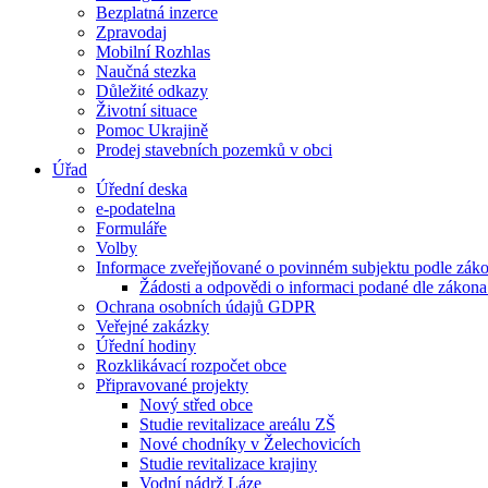
Bezplatná inzerce
Zpravodaj
Mobilní Rozhlas
Naučná stezka
Důležité odkazy
Životní situace
Pomoc Ukrajině
Prodej stavebních pozemků v obci
Úřad
Úřední deska
e-podatelna
Formuláře
Volby
Informace zveřejňované o povinném subjektu podle záko
Žádosti a odpovědi o informaci podané dle zákona
Ochrana osobních údajů GDPR
Veřejné zakázky
Úřední hodiny
Rozklikávací rozpočet obce
Připravované projekty
Nový střed obce
Studie revitalizace areálu ZŠ
Nové chodníky v Želechovicích
Studie revitalizace krajiny
Vodní nádrž Láze