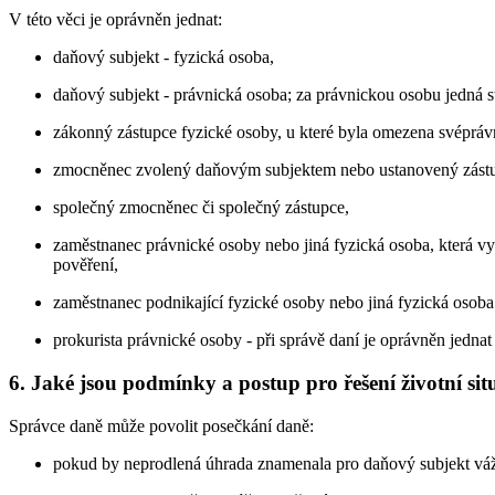
V této věci je oprávněn jednat:
daňový subjekt - fyzická osoba,
daňový subjekt - právnická osoba; za právnickou osobu jedná st
zákonný zástupce fyzické osoby, u které byla omezena svépráv
zmocněnec zvolený daňovým subjektem nebo ustanovený zást
společný zmocněnec či společný zástupce,
zaměstnanec právnické osoby nebo jiná fyzická osoba, která vy
pověření,
zaměstnanec podnikající fyzické osoby nebo jiná fyzická osob
prokurista právnické osoby - při správě daní je oprávněn jedna
6. Jaké jsou podmínky a postup pro řešení životní sit
Správce daně může povolit posečkání daně:
pokud by neprodlená úhrada znamenala pro daňový subjekt vá