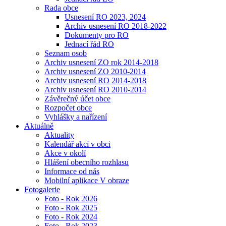
Rada obce
Usnesení RO 2023, 2024
Archiv usnesení RO 2018-2022
Dokumenty pro RO
Jednací řád RO
Seznam osob
Archiv usnesení ZO rok 2014-2018
Archiv usnesení ZO 2010-2014
Archiv usnesení RO 2014-2018
Archiv usnesení RO 2010-2014
Závěrečný účet obce
Rozpočet obce
Vyhlášky a nařízení
Aktuálně
Aktuality
Kalendář akcí v obci
Akce v okolí
Hlášení obecního rozhlasu
Informace od nás
Mobilní aplikace V obraze
Fotogalerie
Foto - Rok 2026
Foto - Rok 2025
Foto - Rok 2024
Foto - Rok 2023