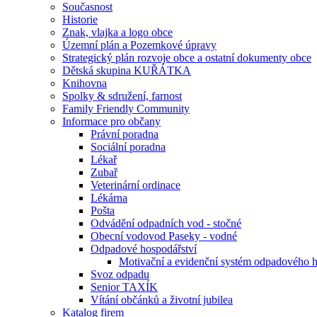
Současnost
Historie
Znak, vlajka a logo obce
Územní plán a Pozemkové úpravy
Strategický plán rozvoje obce a ostatní dokumenty obce
Dětská skupina KUŘÁTKA
Knihovna
Spolky & sdružení, farnost
Family Friendly Community
Informace pro občany
Právní poradna
Sociální poradna
Lékař
Zubař
Veterinární ordinace
Lékárna
Pošta
Odvádění odpadních vod - stočné
Obecní vodovod Paseky - vodné
Odpadové hospodářství
Motivační a evidenční systém odpadového 
Svoz odpadu
Senior TAXÍK
Vítání občánků a životní jubilea
Katalog firem