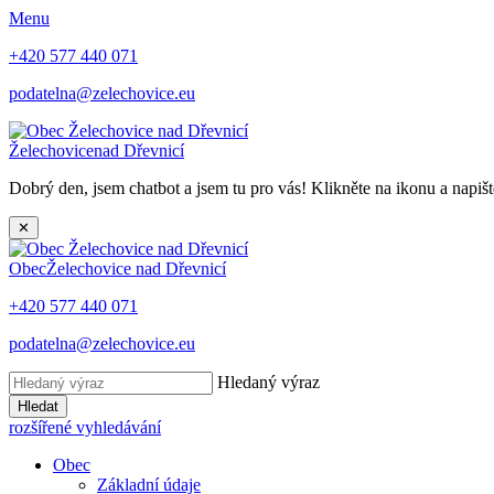
Menu
+420 577 440 071
podatelna@zelechovice.eu
Želechovice
nad Dřevnicí
Dobrý den, jsem chatbot a jsem tu pro vás! Klikněte na ikonu a napišt
✕
Obec
Želechovice nad Dřevnicí
+420 577 440 071
podatelna@zelechovice.eu
Hledaný výraz
Hledat
rozšířené vyhledávání
Obec
Základní údaje