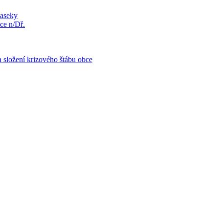
Paseky
ce n/Dř.
 složení krizového štábu obce