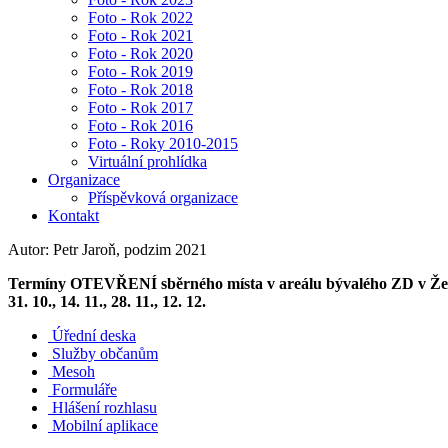
Foto - Rok 2022
Foto - Rok 2021
Foto - Rok 2020
Foto - Rok 2019
Foto - Rok 2018
Foto - Rok 2017
Foto - Rok 2016
Foto - Roky 2010-2015
Virtuální prohlídka
Organizace
Příspěvková organizace
Kontakt
Autor: Petr Jaroň, podzim 2021
Termíny OTEVŘENÍ sběrného místa v areálu bývalého ZD v Želechovicíc
31. 10., 14. 11., 28. 11., 12. 12.
Úřední deska
Služby občanům
Mesoh
Formuláře
Hlášení rozhlasu
Mobilní aplikace