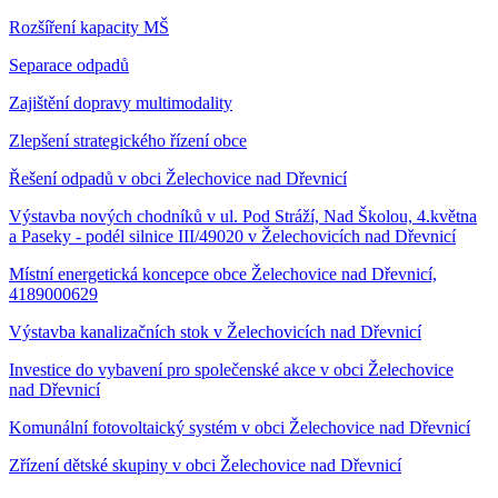
Rozšíření kapacity MŠ
Separace odpadů
Zajištění dopravy multimodality
Zlepšení strategického řízení obce
Řešení odpadů v obci Želechovice nad Dřevnicí
Výstavba nových chodníků v ul. Pod Stráží, Nad Školou, 4.května
a Paseky - podél silnice III/49020 v Želechovicích nad Dřevnicí
Místní energetická koncepce obce Želechovice nad Dřevnicí,
4189000629
Výstavba kanalizačních stok v Želechovicích nad Dřevnicí
Investice do vybavení pro společenské akce v obci Želechovice
nad Dřevnicí
Komunální fotovoltaický systém v obci Želechovice nad Dřevnicí
Zřízení dětské skupiny v obci Želechovice nad Dřevnicí