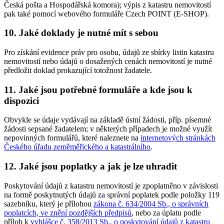
Česká pošta a Hospodářská komora); výpis z katastru nemovitostí
pak také pomocí webového formuláře Czech POINT (E-SHOP).
10. Jaké doklady je nutné mít s sebou
Pro získání evidence práv pro osobu, údajů ze sbírky listin katastru
nemovitostí nebo údajů o dosažených cenách nemovitostí je nutné
předložit doklad prokazující totožnost žadatele.
11. Jaké jsou potřebné formuláře a kde jsou k
dispozici
Obvykle se údaje vydávají na základě ústní žádosti, příp. písemné
žádosti sepsané žadatelem; v některých případech je možné využít
nepovinných formulářů, které naleznete na
internetových stránkách
Českého úřadu zeměměřického a katastrálního
.
12. Jaké jsou poplatky a jak je lze uhradit
Poskytování údajů z katastru nemovitostí je zpoplatněno v závislosti
na formě poskytnutých údajů za správní poplatek podle položky 119
sazebníku, který je přílohou
zákona č. 634/2004 Sb., o správních
poplatcích, ve znění pozdějších předpisů
, nebo za úplatu podle
příloh k
vyhlášce č. 358/2013 Sb., o poskytování údajů z katastru