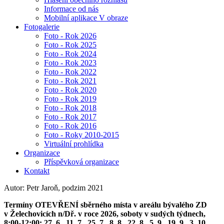
Informace od nás
Mobilní aplikace V obraze
Fotogalerie
Foto - Rok 2026
Foto - Rok 2025
Foto - Rok 2024
Foto - Rok 2023
Foto - Rok 2022
Foto - Rok 2021
Foto - Rok 2020
Foto - Rok 2019
Foto - Rok 2018
Foto - Rok 2017
Foto - Rok 2016
Foto - Roky 2010-2015
Virtuální prohlídka
Organizace
Příspěvková organizace
Kontakt
Autor: Petr Jaroň, podzim 2021
Termíny OTEVŘENÍ sběrného místa v areálu bývalého ZD
v Želechovicích n/Dř. v roce 2026, soboty v sudých týdnech,
8:00-12:00: 27. 6., 11. 7., 25. 7., 8. 8., 22. 8., 5. 9., 19. 9., 3. 10.,