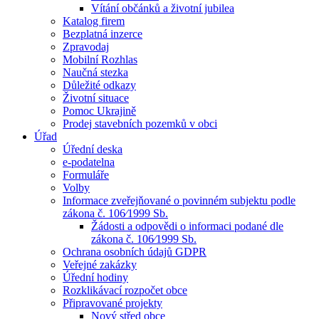
Vítání občánků a životní jubilea
Katalog firem
Bezplatná inzerce
Zpravodaj
Mobilní Rozhlas
Naučná stezka
Důležité odkazy
Životní situace
Pomoc Ukrajině
Prodej stavebních pozemků v obci
Úřad
Úřední deska
e-podatelna
Formuláře
Volby
Informace zveřejňované o povinném subjektu podle
zákona č. 106⁄1999 Sb.
Žádosti a odpovědi o informaci podané dle
zákona č. 106⁄1999 Sb.
Ochrana osobních údajů GDPR
Veřejné zakázky
Úřední hodiny
Rozklikávací rozpočet obce
Připravované projekty
Nový střed obce