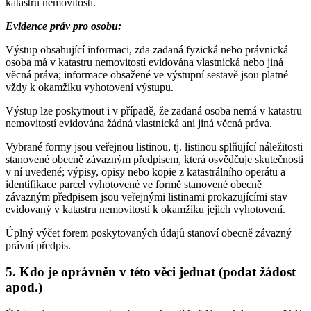
katastru nemovitostí.
Evidence práv pro osobu:
Výstup obsahující informaci, zda zadaná fyzická nebo právnická
osoba má v katastru nemovitostí evidována vlastnická nebo jiná
věcná práva; informace obsažené ve výstupní sestavě jsou platné
vždy k okamžiku vyhotovení výstupu.
Výstup lze poskytnout i v případě, že zadaná osoba nemá v katastru
nemovitostí evidována žádná vlastnická ani jiná věcná práva.
Vybrané formy jsou veřejnou listinou, tj. listinou splňující náležitosti
stanovené obecně závazným předpisem, která osvědčuje skutečnosti
v ní uvedené; výpisy, opisy nebo kopie z katastrálního operátu a
identifikace parcel vyhotovené ve formě stanovené obecně
závazným předpisem jsou veřejnými listinami prokazujícími stav
evidovaný v katastru nemovitostí k okamžiku jejich vyhotovení.
Úplný výčet forem poskytovaných údajů stanoví obecně závazný
právní předpis.
5. Kdo je oprávněn v této věci jednat (podat žádost
apod.)