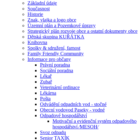
Základní údaje
Současnost
Historie
Znak, vlajka a logo obce
Územní plán a Pozemkové úpravy
Strategický plán rozvoje obce a ostatní dokumenty obce
Dětská skupina KUŘÁTKA
Knihovna
Spolky & sdružení, farnost
Family Friendly Community
Informace pro občany
Právní poradna
Sociální poradna
Lékař
Zubař
Veterinární ordinace
Lékárna
Pošta
Odvádění odpadních vod - stočné
Obecní vodovod Paseky - vodné
Odpadové hospodářství
Motivační a evidenční systém odpadového
hospodářství ⁄MESOH⁄
Svoz odpadu
Senior TAXÍK