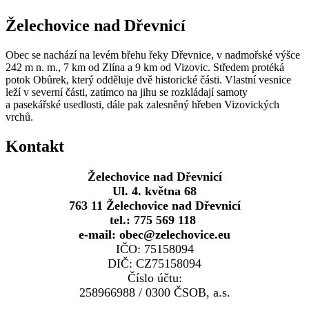
Želechovice nad Dřevnicí
Obec se nachází na levém břehu řeky Dřevnice, v nadmořské výšce
242 m n. m., 7 km od Zlína a 9 km od Vizovic. Středem protéká
potok Obůrek, který odděluje dvě historické části. Vlastní vesnice
leží v severní části, zatímco na jihu se rozkládají samoty
a pasekářské usedlosti, dále pak zalesněný hřeben Vizovických
vrchů.
Kontakt
Želechovice nad Dřevnicí
Ul. 4. května 68
763 11 Želechovice nad Dřevnicí
tel.: 775 569 118
e-mail: obec@zelechovice.eu
IČO: 75158094
DIČ: CZ75158094
Číslo účtu:
258966988 / 0300 ČSOB, a.s.