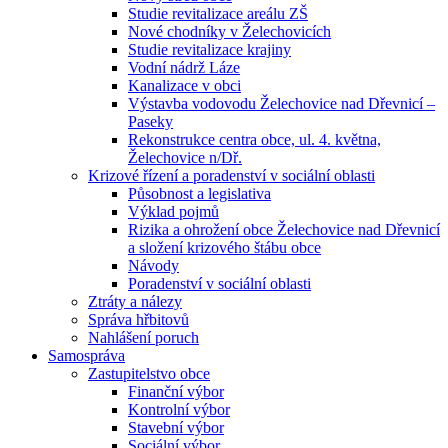
Studie revitalizace areálu ZŠ
Nové chodníky v Želechovicích
Studie revitalizace krajiny
Vodní nádrž Láze
Kanalizace v obci
Výstavba vodovodu Želechovice nad Dřevnicí –
Paseky
Rekonstrukce centra obce, ul. 4. května,
Želechovice n/Dř.
Krizové řízení a poradenství v sociální oblasti
Působnost a legislativa
Výklad pojmů
Rizika a ohrožení obce Želechovice nad Dřevnicí
a složení krizového štábu obce
Návody
Poradenství v sociální oblasti
Ztráty a nálezy
Správa hřbitovů
Nahlášení poruch
Samospráva
Zastupitelstvo obce
Finanční výbor
Kontrolní výbor
Stavební výbor
Sociální výbor