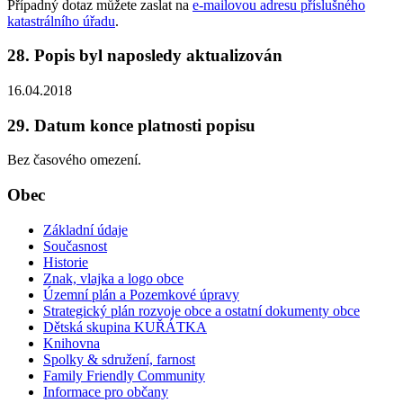
Případný dotaz můžete zaslat na
e-mailovou adresu příslušného
katastrálního úřadu
.
28. Popis byl naposledy aktualizován
16.04.2018
29. Datum konce platnosti popisu
Bez časového omezení.
Obec
Základní údaje
Současnost
Historie
Znak, vlajka a logo obce
Územní plán a Pozemkové úpravy
Strategický plán rozvoje obce a ostatní dokumenty obce
Dětská skupina KUŘÁTKA
Knihovna
Spolky & sdružení, farnost
Family Friendly Community
Informace pro občany