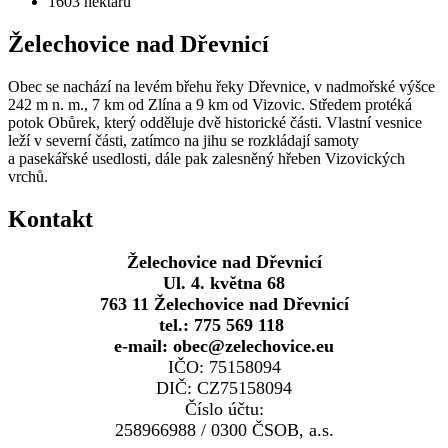
1603
hektarů
Želechovice nad Dřevnicí
Obec se nachází na levém břehu řeky Dřevnice, v nadmořské výšce
242 m n. m., 7 km od Zlína a 9 km od Vizovic. Středem protéká
potok Obůrek, který odděluje dvě historické části. Vlastní vesnice
leží v severní části, zatímco na jihu se rozkládají samoty
a pasekářské usedlosti, dále pak zalesněný hřeben Vizovických
vrchů.
Kontakt
Želechovice nad Dřevnicí
Ul. 4. května 68
763 11 Želechovice nad Dřevnicí
tel.: 775 569 118
e-mail: obec@zelechovice.eu
IČO: 75158094
DIČ: CZ75158094
Číslo účtu:
258966988 / 0300 ČSOB, a.s.