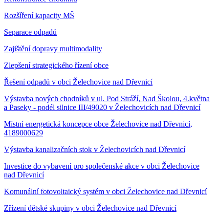
Rozšíření kapacity MŠ
Separace odpadů
Zajištění dopravy multimodality
Zlepšení strategického řízení obce
Řešení odpadů v obci Želechovice nad Dřevnicí
Výstavba nových chodníků v ul. Pod Stráží, Nad Školou, 4.května
a Paseky - podél silnice III/49020 v Želechovicích nad Dřevnicí
Místní energetická koncepce obce Želechovice nad Dřevnicí,
4189000629
Výstavba kanalizačních stok v Želechovicích nad Dřevnicí
Investice do vybavení pro společenské akce v obci Želechovice
nad Dřevnicí
Komunální fotovoltaický systém v obci Želechovice nad Dřevnicí
Zřízení dětské skupiny v obci Želechovice nad Dřevnicí