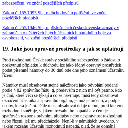
zabezpečení, ve znění pozdějších předpisů
Zákon č. 155/1995 Sb., o důchodovém pojištění, ve znění
pozdějších předpisů
Zákon č. 255/1946 Sb., o příslušnících československé armády v
zahraničí a o některých jiných účastnících národního boje za
osvobození, ve znění pozdějších předpisů
19. Jaké jsou opravné prostředky a jak se uplatňují
Proti rozhodnutí České správy sociálního zabezpečení o žádosti o
poskytnutí příplatku k důchodu lze jako řádný opravný prostředek
podat písemné námitky do 30 dnů ode dne jeho oznámení účastníku
řízení.
Námitky musí obsahovat stejné náležitosti jako odvolání podané
podle § 82 správního řádu, tj. především z nich má být patrno, kdo
je činí, které věci se týkají a co se navrhuje; musí tedy obsahovat
označení účastníka a správního orgánu, jemuž je určeno, a podpis
osoby, která je činí. Dále musí obsahovat údaje o tom, proti kterému
rozhodnutí směřuje, v jakém rozsahu ho napadá a v čem je
spatřován rozpor s právními předpisy nebo nesprávnost rozhodnutí
nebo řízení, jež mu předcházelo. Není-li v námitkách uvedeno, v
jakém rozsahu účastník rozhodnutí napadá, platí, že se domáhá