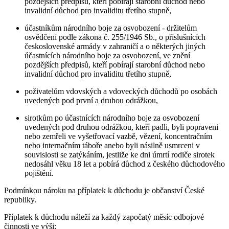
pozdějších předpisů, kteří pobírají starobní důchod nebo
invalidní důchod pro invaliditu třetího stupně,
účastníkům národního boje za osvobození - držitelům
osvědčení podle zákona č. 255/1946 Sb., o příslušnících
československé armády v zahraničí a o některých jiných
účastnících národního boje za osvobození, ve znění
pozdějších předpisů, kteří pobírají starobní důchod nebo
invalidní důchod pro invaliditu třetího stupně,
poživatelům vdovských a vdoveckých důchodů po osobách
uvedených pod první a druhou odrážkou,
sirotkům po účastnících národního boje za osvobození
uvedených pod druhou odrážkou, kteří padli, byli popraveni
nebo zemřeli ve vyšetřovací vazbě, vězení, koncentračním
nebo internačním táboře anebo byli násilně usmrceni v
souvislosti se zatýkáním, jestliže ke dni úmrtí rodiče sirotek
nedosáhl věku 18 let a pobírá důchod z českého důchodového
pojištění.
Podmínkou nároku na příplatek k důchodu je občanství České
republiky.
Příplatek k důchodu náleží za každý započatý měsíc odbojové
činnosti ve výši: