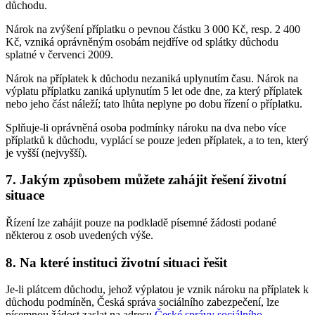
důchodu.
Nárok na zvýšení příplatku o pevnou částku 3 000 Kč, resp. 2 400
Kč, vzniká oprávněným osobám nejdříve od splátky důchodu
splatné v červenci 2009.
Nárok na příplatek k důchodu nezaniká uplynutím času. Nárok na
výplatu příplatku zaniká uplynutím 5 let ode dne, za který příplatek
nebo jeho část náleží; tato lhůta neplyne po dobu řízení o příplatku.
Splňuje-li oprávněná osoba podmínky nároku na dva nebo více
příplatků k důchodu, vyplácí se pouze jeden příplatek, a to ten, který
je vyšší (nejvyšší).
7. Jakým způsobem můžete zahájit řešení životní
situace
Řízení lze zahájit pouze na podkladě písemné žádosti podané
některou z osob uvedených výše.
8. Na které instituci životní situaci řešit
Je-li plátcem důchodu, jehož výplatou je vznik nároku na příplatek k
důchodu podmíněn, Česká správa sociálního zabezpečení, lze
písemnou žádost zaslat na adresu
České správy sociálního