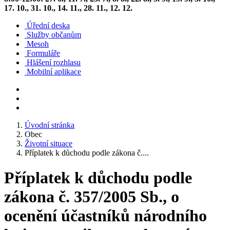
17. 10., 31. 10., 14. 11., 28. 11., 12. 12.
Úřední deska
Služby občanům
Mesoh
Formuláře
Hlášení rozhlasu
Mobilní aplikace
Úvodní stránka
Obec
Životní situace
Příplatek k důchodu podle zákona č....
Příplatek k důchodu podle
zákona č. 357/2005 Sb., o
ocenění účastníků národního