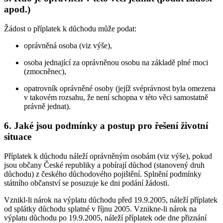
apod.)
Žádost o příplatek k důchodu může podat:
oprávněná osoba (viz výše),
osoba jednající za oprávněnou osobu na základě plné moci
(zmocněnec),
opatrovník oprávněné osoby (jejíž svéprávnost byla omezena
v takovém rozsahu, že není schopna v této věci samostatně
právně jednat).
6. Jaké jsou podmínky a postup pro řešení životní
situace
Příplatek k důchodu náleží oprávněným osobám (viz výše), pokud
jsou občany České republiky a pobírají důchod (stanovený druh
důchodu) z českého důchodového pojištění. Splnění podmínky
státního občanství se posuzuje ke dni podání žádosti.
Vznikl-li nárok na výplatu důchodu před 19.9.2005, náleží příplatek
od splátky důchodu splatné v říjnu 2005. Vznikne-li nárok na
výplatu důchodu po 19.9.2005, náleží příplatek ode dne přiznání