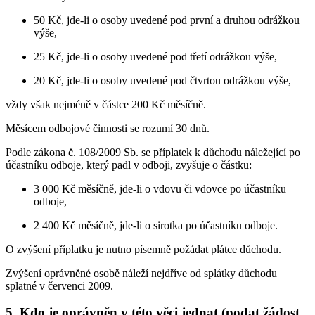
50 Kč, jde-li o osoby uvedené pod první a druhou odrážkou
výše,
25 Kč, jde-li o osoby uvedené pod třetí odrážkou výše,
20 Kč, jde-li o osoby uvedené pod čtvrtou odrážkou výše,
vždy však nejméně v částce 200 Kč měsíčně.
Měsícem odbojové činnosti se rozumí 30 dnů.
Podle zákona č. 108/2009 Sb. se příplatek k důchodu náležející po
účastníku odboje, který padl v odboji, zvyšuje o částku:
3 000 Kč měsíčně, jde-li o vdovu či vdovce po účastníku
odboje,
2 400 Kč měsíčně, jde-li o sirotka po účastníku odboje.
O zvýšení příplatku je nutno písemně požádat plátce důchodu.
Zvýšení oprávněné osobě náleží nejdříve od splátky důchodu
splatné v červenci 2009.
5. Kdo je oprávněn v této věci jednat (podat žádost