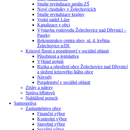
Studie revitalizace areálu ZŠ
Nové chodníky v Želechovicích
Studie revitalizace krajiny
Vodní nádrž Láze
Kanalizace v obci
Výstavba vodovodu Želechovice nad Dřevnicí –
Paseky
Rekonstrukce centra obce, ul. 4. května,
Želechovice n/Dř.
Krizové řízení a poradenství v sociální oblasti
Působnost a legislativa
Výklad pojmů
Rizika a ohrožení obce Želechovice nad Dřevnicí
a složení krizového štábu obce
Návody
Poradenství v sociální oblasti
Ztráty a nálezy
Správa hřbitovů
Nahlášení poruch
Samospráva
Zastupitelstvo obce
Finanční výbor
Kontrolní výbor
Stavební výbor
Sociální výbor