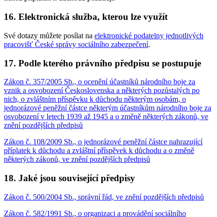
16. Elektronická služba, kterou lze využít
Své dotazy můžete posílat na
elektronické podatelny jednotlivých
pracovišť České správy sociálního zabezpečení
.
17. Podle kterého právního předpisu se postupuje
Zákon č. 357/2005 Sb., o ocenění účastníků národního boje za
vznik a osvobození Československa a některých pozůstalých po
nich, o zvláštním příspěvku k důchodu některým osobám, o
jednorázové peněžní částce některým účastníkům národního boje za
osvobození v letech 1939 až 1945 a o změně některých zákonů, ve
znění pozdějších předpisů
Zákon č. 108/2009 Sb., o jednorázové peněžní částce nahrazující
příplatek k důchodu a zvláštní příspěvek k důchodu a o změně
některých zákonů, ve znění pozdějších předpisů
18. Jaké jsou související předpisy
Zákon č. 500/2004 Sb., správní řád, ve znění pozdějších předpisů
Zákon č. 582/1991 Sb., o organizaci a provádění sociálního