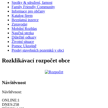
Spolky & sdružení, farnost
Family Friendly Community
Informace pro občany
Katalog firem
Bezplatná inzerce
Zpravodaj
Mobilní Rozhlas
Naučná stezka
Důležité odkazy
Životní situace
Pomoc Ukrajině
Prodej stavebních pozemků v obci
Rozklikávací rozpočet obce
Návštěvnost
Návštěvnost:
ONLINE:
1
DNES:
258