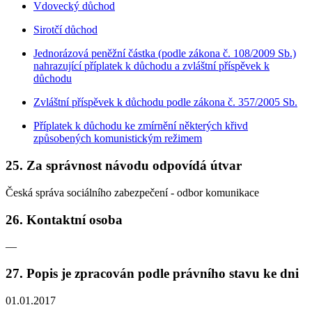
Vdovecký důchod
Sirotčí důchod
Jednorázová peněžní částka (podle zákona č. 108/2009 Sb.)
nahrazující příplatek k důchodu a zvláštní příspěvek k
důchodu
Zvláštní příspěvek k důchodu podle zákona č. 357/2005 Sb.
Příplatek k důchodu ke zmírnění některých křivd
způsobených komunistickým režimem
25. Za správnost návodu odpovídá útvar
Česká správa sociálního zabezpečení - odbor komunikace
26. Kontaktní osoba
—
27. Popis je zpracován podle právního stavu ke dni
01.01.2017