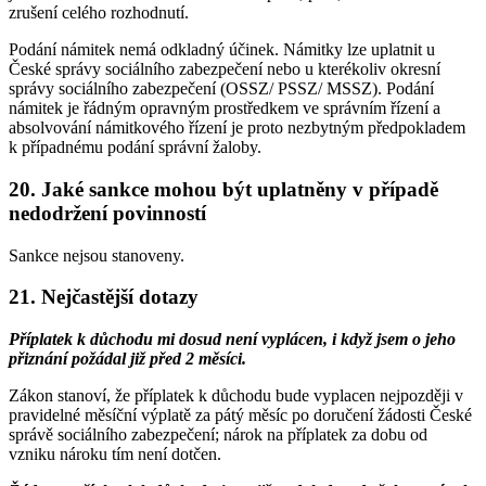
zrušení celého rozhodnutí.
Podání námitek nemá odkladný účinek. Námitky lze uplatnit u
České správy sociálního zabezpečení nebo u kterékoliv okresní
správy sociálního zabezpečení (OSSZ/ PSSZ/ MSSZ). Podání
námitek je řádným opravným prostředkem ve správním řízení a
absolvování námitkového řízení je proto nezbytným předpokladem
k případnému podání správní žaloby.
20. Jaké sankce mohou být uplatněny v případě
nedodržení povinností
Sankce nejsou stanoveny.
21. Nejčastější dotazy
Příplatek k důchodu mi dosud není vyplácen, i když jsem o jeho
přiznání požádal již před 2 měsíci.
Zákon stanoví, že příplatek k důchodu bude vyplacen nejpozději v
pravidelné měsíční výplatě za pátý měsíc po doručení žádosti České
správě sociálního zabezpečení; nárok na příplatek za dobu od
vzniku nároku tím není dotčen.