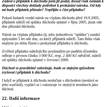
Žádost o příplatek k důchodu jsem již podal, dosud však nemám k
dispozici všechny doklady potřebné k prokázání nároku. Od kdy
mi bude příplatek přiznán? Nepřijdu o část příplatku?
Pokud žadateli vznikl nárok na výplatu důchodu před 19.9.2005,
příplatek náleží od splátky důchodu splatné v říjnu 2005, jinak ode
dne přiznání důchodu.
Nárok na výplatu příplatku (tj. jeho jednotlivou "splátku") zaniká
uplynutím 5 let ode dne, za který příplatek náleží. Tato lhůta však
neplyne po dobu řízení o poskytnutí příplatku k důchodu.
Zvýšení příplatku náležejícího pozůstalým po padlém účastníku
odboje o pevnou částku 3 000 Kč, resp. 2 400 Kč měsíčně, náleží
od splátky důchodu splatné v červenci 2009.
Důchod se pravidelně valorizuje, bude se stejným způsobem
zvyšovat i příplatek k důchodu?
I když se příplatek k důchodu neslučuje s důchodem (nestává se
jeho součástí), vyplácí se i valorizuje ve stejných termínech jako
důchod.
22. Další informace