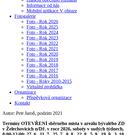
Informace od nás
Mobilní aplikace V obraze
Fotogalerie
Foto - Rok 2026
Foto - Rok 2025
Foto - Rok 2024
Foto - Rok 2023
Foto - Rok 2022
Foto - Rok 2021
Foto - Rok 2020
Foto - Rok 2019
Foto - Rok 2018
Foto - Rok 2017
Foto - Rok 2016
Foto - Roky 2010-2015
Virtuální prohlídka
Organizace
Příspěvková organizace
Kontakt
Autor: Petr Jaroň, podzim 2021
Termíny OTEVŘENÍ sběrného místa v areálu bývalého ZD
v Želechovicích n/Dř. v roce 2026, soboty v sudých týdnech,
8:00-12:00: 27. 6., 11. 7., 25. 7., 8. 8., 22. 8., 5. 9., 19. 9., 3. 10.,