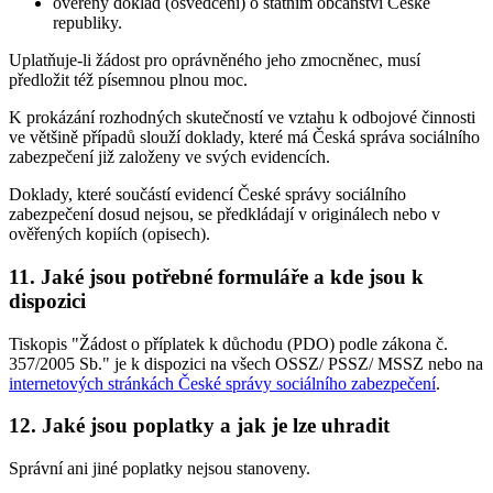
ověřený doklad (osvědčení) o státním občanství České
republiky.
Uplatňuje-li žádost pro oprávněného jeho zmocněnec, musí
předložit též písemnou plnou moc.
K prokázání rozhodných skutečností ve vztahu k odbojové činnosti
ve většině případů slouží doklady, které má Česká správa sociálního
zabezpečení již založeny ve svých evidencích.
Doklady, které součástí evidencí České správy sociálního
zabezpečení dosud nejsou, se předkládají v originálech nebo v
ověřených kopiích (opisech).
11. Jaké jsou potřebné formuláře a kde jsou k
dispozici
Tiskopis "Žádost o příplatek k důchodu (PDO) podle zákona č.
357/2005 Sb." je k dispozici na všech OSSZ/ PSSZ/ MSSZ nebo na
internetových stránkách České správy sociálního zabezpečení
.
12. Jaké jsou poplatky a jak je lze uhradit
Správní ani jiné poplatky nejsou stanoveny.