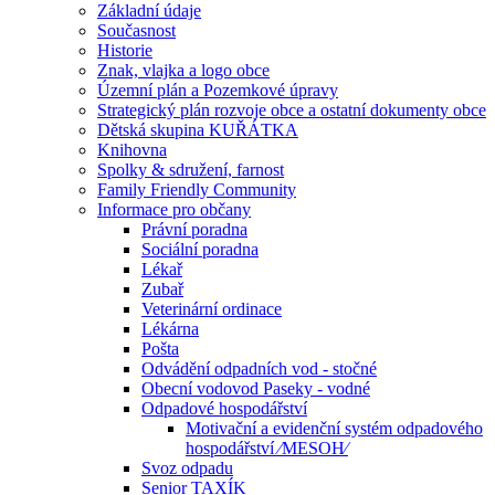
Základní údaje
Současnost
Historie
Znak, vlajka a logo obce
Územní plán a Pozemkové úpravy
Strategický plán rozvoje obce a ostatní dokumenty obce
Dětská skupina KUŘÁTKA
Knihovna
Spolky & sdružení, farnost
Family Friendly Community
Informace pro občany
Právní poradna
Sociální poradna
Lékař
Zubař
Veterinární ordinace
Lékárna
Pošta
Odvádění odpadních vod - stočné
Obecní vodovod Paseky - vodné
Odpadové hospodářství
Motivační a evidenční systém odpadového
hospodářství ⁄MESOH⁄
Svoz odpadu
Senior TAXÍK