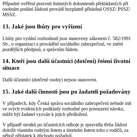
Případné ověření pravosti listinných dokumentů překládaných při
osobním podání žádosti provádí bezplatně příslušná OSSZ/ PSSZ/
MSSZ.
13. Jaké jsou lhůty pro vyřízení
Lhůty pro vydání rozhodnutí jsou stanoveny zákonem č. 582/1991
Sb., o organizaci a provádění sociálního zabezpečení, ve znění
pozdějších předpisů, a správním řádem.
14. Kteří jsou další účastníci (dotčení) řešení životní
situace
Další účastníci (dotčené osoby) nejsou stanoveni.
15. Jaké další činnosti jsou po žadateli požadovány
V případech, kdy Česká správa sociálního zabezpečení nebude mít
ve svých evidencích podklady rozhodné pro posouzení nároku,
může být žadatel vyzván k jejich předložení.
V případě sirotků po účastnících odboje je zpravidla třeba žádost
doložit vlastním rodným listem a úmrtním listem toho z rodičů, za
něhož příplatek k důchodu požadují.