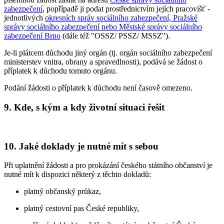
zabezpečení
, popřípadě ji podat prostřednictvím jejích pracovišť -
jednotlivých
okresních správ sociálního zabezpečení, Pražské
správy sociálního zabezpečení nebo Městské správy sociálního
zabezpečení Brno
(dále též "OSSZ/ PSSZ/ MSSZ").
Je-li plátcem důchodu jiný orgán (tj. orgán sociálního zabezpečení
ministerstev vnitra, obrany a spravedlnosti), podává se žádost o
příplatek k důchodu tomuto orgánu.
Podání žádosti o příplatek k důchodu není časově omezeno.
9. Kde, s kým a kdy životní situaci řešit
10. Jaké doklady je nutné mít s sebou
Při uplatnění žádosti a pro prokázání českého státního občanství je
nutné mít k dispozici některý z těchto dokladů:
platný občanský průkaz,
platný cestovní pas České republiky,