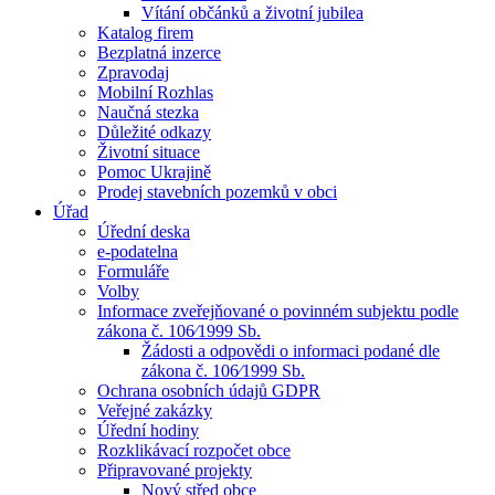
Vítání občánků a životní jubilea
Katalog firem
Bezplatná inzerce
Zpravodaj
Mobilní Rozhlas
Naučná stezka
Důležité odkazy
Životní situace
Pomoc Ukrajině
Prodej stavebních pozemků v obci
Úřad
Úřední deska
e-podatelna
Formuláře
Volby
Informace zveřejňované o povinném subjektu podle
zákona č. 106⁄1999 Sb.
Žádosti a odpovědi o informaci podané dle
zákona č. 106⁄1999 Sb.
Ochrana osobních údajů GDPR
Veřejné zakázky
Úřední hodiny
Rozklikávací rozpočet obce
Připravované projekty
Nový střed obce