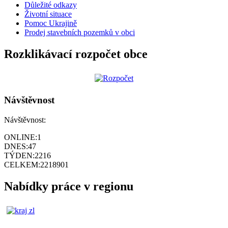
Důležité odkazy
Životní situace
Pomoc Ukrajině
Prodej stavebních pozemků v obci
Rozklikávací rozpočet obce
Návštěvnost
Návštěvnost:
ONLINE:
1
DNES:
47
TÝDEN:
2216
CELKEM:
2218901
Nabídky práce v regionu