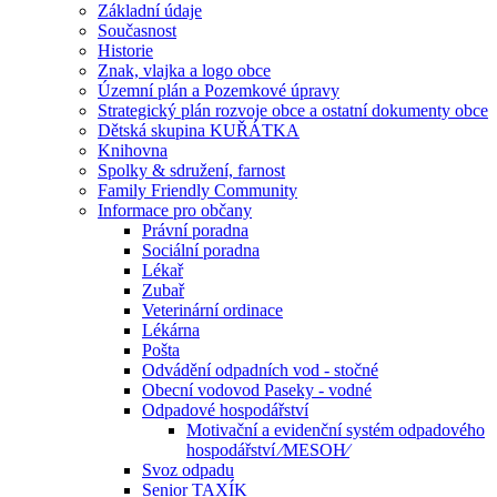
Základní údaje
Současnost
Historie
Znak, vlajka a logo obce
Územní plán a Pozemkové úpravy
Strategický plán rozvoje obce a ostatní dokumenty obce
Dětská skupina KUŘÁTKA
Knihovna
Spolky & sdružení, farnost
Family Friendly Community
Informace pro občany
Právní poradna
Sociální poradna
Lékař
Zubař
Veterinární ordinace
Lékárna
Pošta
Odvádění odpadních vod - stočné
Obecní vodovod Paseky - vodné
Odpadové hospodářství
Motivační a evidenční systém odpadového
hospodářství ⁄MESOH⁄
Svoz odpadu
Senior TAXÍK