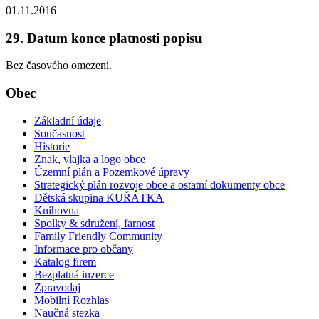
01.11.2016
29. Datum konce platnosti popisu
Bez časového omezení.
Obec
Základní údaje
Současnost
Historie
Znak, vlajka a logo obce
Územní plán a Pozemkové úpravy
Strategický plán rozvoje obce a ostatní dokumenty obce
Dětská skupina KUŘÁTKA
Knihovna
Spolky & sdružení, farnost
Family Friendly Community
Informace pro občany
Katalog firem
Bezplatná inzerce
Zpravodaj
Mobilní Rozhlas
Naučná stezka