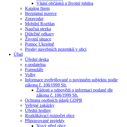
Vítání občánků a životní jubilea
Katalog firem
Bezplatná inzerce
Zpravodaj
Mobilní Rozhlas
Naučná stezka
Důležité odkazy
Životní situace
Pomoc Ukrajině
Prodej stavebních pozemků v obci
Úřad
Úřední deska
e-podatelna
Formuláře
Volby
Informace zveřejňované o povinném subjektu podle
zákona č. 106⁄1999 Sb.
Žádosti a odpovědi o informaci podané dle
zákona č. 106⁄1999 Sb.
Ochrana osobních údajů GDPR
Veřejné zakázky
Úřední hodiny
Rozklikávací rozpočet obce
Připravované projekty
Nový střed obce