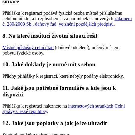
situace
Přihlášku k registraci podává fyzická osoba místně příslušnému
celnímu úřadu, a to způsobem a za podmínek stanovených
zákonem
č. 280/2009 Sb., daňový řád, ve znění pozdějších předpisů
.
8. Na které instituci životní situaci řešit
Místně příslušný celní úřad
(daňové oddělení), určený místem
pobytu fyzické osoby.
10. Jaké doklady je nutné mít s sebou
Přílohy přihlášky k registraci, které nebyly podány elektronicky.
11. Jaké jsou potřebné formuláře a kde jsou k
dispozici
Přihlášku k registraci naleznete na
internetových stránkách Celní
správy České republiky
.
12. Jaké jsou poplatky a jak je lze uhradit
Správní poplatky nejsou stanoveny.