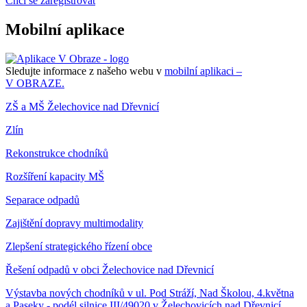
Chci se zaregistrovat
Mobilní aplikace
Sledujte informace z našeho webu v
mobilní aplikaci –
V OBRAZE.
ZŠ a MŠ Želechovice nad Dřevnicí
Zlín
Rekonstrukce chodníků
Rozšíření kapacity MŠ
Separace odpadů
Zajištění dopravy multimodality
Zlepšení strategického řízení obce
Řešení odpadů v obci Želechovice nad Dřevnicí
Výstavba nových chodníků v ul. Pod Stráží, Nad Školou, 4.května
a Paseky - podél silnice III/49020 v Želechovicích nad Dřevnicí