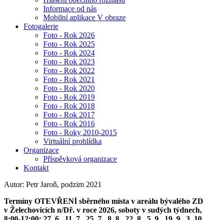
Informace od nás
Mobilní aplikace V obraze
Fotogalerie
Foto - Rok 2026
Foto - Rok 2025
Foto - Rok 2024
Foto - Rok 2023
Foto - Rok 2022
Foto - Rok 2021
Foto - Rok 2020
Foto - Rok 2019
Foto - Rok 2018
Foto - Rok 2017
Foto - Rok 2016
Foto - Roky 2010-2015
Virtuální prohlídka
Organizace
Příspěvková organizace
Kontakt
Autor: Petr Jaroň, podzim 2021
Termíny OTEVŘENÍ sběrného místa v areálu bývalého ZD
v Želechovicích n/Dř. v roce 2026, soboty v sudých týdnech,
8:00-12:00: 27. 6., 11. 7., 25. 7., 8. 8., 22. 8., 5. 9., 19. 9., 3. 10.,