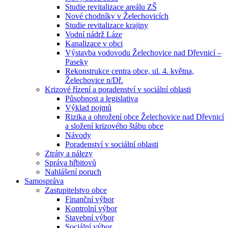
Studie revitalizace areálu ZŠ
Nové chodníky v Želechovicích
Studie revitalizace krajiny
Vodní nádrž Láze
Kanalizace v obci
Výstavba vodovodu Želechovice nad Dřevnicí –
Paseky
Rekonstrukce centra obce, ul. 4. května,
Želechovice n/Dř.
Krizové řízení a poradenství v sociální oblasti
Působnost a legislativa
Výklad pojmů
Rizika a ohrožení obce Želechovice nad Dřevnicí
a složení krizového štábu obce
Návody
Poradenství v sociální oblasti
Ztráty a nálezy
Správa hřbitovů
Nahlášení poruch
Samospráva
Zastupitelstvo obce
Finanční výbor
Kontrolní výbor
Stavební výbor
Sociální výbor