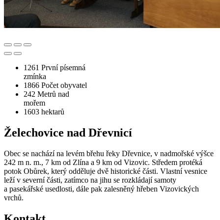
1261
První písemná
zmínka
1866
Počet obyvatel
242
Metrů nad
mořem
1603
hektarů
Želechovice nad Dřevnicí
Obec se nachází na levém břehu řeky Dřevnice, v nadmořské výšce
242 m n. m., 7 km od Zlína a 9 km od Vizovic. Středem protéká
potok Obůrek, který odděluje dvě historické části. Vlastní vesnice
leží v severní části, zatímco na jihu se rozkládají samoty
a pasekářské usedlosti, dále pak zalesněný hřeben Vizovických
vrchů.
Kontakt