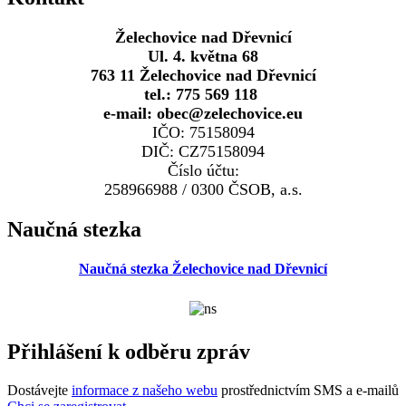
Želechovice nad Dřevnicí
Ul. 4. května 68
763 11 Želechovice nad Dřevnicí
tel.: 775 569 118
e-mail: obec@zelechovice.eu
IČO: 75158094
DIČ: CZ75158094
Číslo účtu:
258966988 / 0300 ČSOB, a.s.
Naučná stezka
Naučná stezka Želechovice nad Dřevnicí
Přihlášení k odběru zpráv
Dostávejte
informace z našeho webu
prostřednictvím SMS a e-mailů