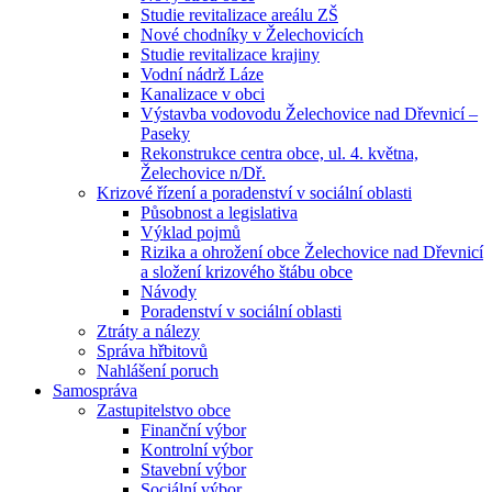
Studie revitalizace areálu ZŠ
Nové chodníky v Želechovicích
Studie revitalizace krajiny
Vodní nádrž Láze
Kanalizace v obci
Výstavba vodovodu Želechovice nad Dřevnicí –
Paseky
Rekonstrukce centra obce, ul. 4. května,
Želechovice n/Dř.
Krizové řízení a poradenství v sociální oblasti
Působnost a legislativa
Výklad pojmů
Rizika a ohrožení obce Želechovice nad Dřevnicí
a složení krizového štábu obce
Návody
Poradenství v sociální oblasti
Ztráty a nálezy
Správa hřbitovů
Nahlášení poruch
Samospráva
Zastupitelstvo obce
Finanční výbor
Kontrolní výbor
Stavební výbor
Sociální výbor