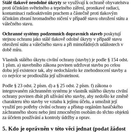
Stálé tlakově neodolné úkryty
se využívají k ochraně obyvatelstva
proti účinkům světelného a tepelného záření, pronikavé radiaci,
kontaminaci radioaktivním prachem a částečně proti tlakovým
účinkům zbraní hromadného ničení v případě stavu ohrožení státu a
válečného stavu.
Ochranné systémy podzemních dopravních staveb
poskytují
stejnou ochranu jako stálé tlakově odolné úkryty v případě stavu
ohrožení státu a válečného stavu a při mimořádných událostech v
době míru.
Vlastník stálého úkrytu civilní ochrany (stavby) je podle § 154 odst.
1 písm. a) stavebního zákona povinen udržovat stavbu po celou
dobu její existence tak, aby nedocházelo ke znehodnocení stavby a
co nejvíce se prodloužila její uživatelnost.
Podle § 23 odst. 2 písm. d) a § 25 odst. 2 písm. f) zákona o
integrovaném záchranném systému je vlastník stálého úkrytu civilní
ochrany povinen dbát při užívání této stavby, aby nedošlo ke změně
charakteru této stavby ve vztahu k jejímu účelu, a umožnit její
využití pro potřeby civilní ochrany a přístup orgánům hasičského
záchranného sboru nebo jimi zmocněným osobám do těchto objektů
za účelem používání a kontroly údržby a oprav.
5. Kdo je oprávněn v této věci jednat (podat žádost