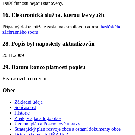
Další činnosti nejsou stanoveny.
16. Elektronická služba, kterou lze využít
Případný dotaz můžete zaslat na e-mailovou adresu
hasičského
záchranného sboru
.
28. Popis byl naposledy aktualizován
26.11.2009
29. Datum konce platnosti popisu
Bez časového omezení.
Obec
Základní údaje
Současnost
Historie
Znak, vlajka a logo obce
Územní plán a Pozemkové úpravy
Strategický plán rozvoje obce a ostatní dokumenty obce
Dětská skupina KUŘÁTKA