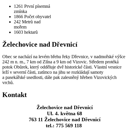
1261
První písemná
zmínka
1866
Počet obyvatel
242
Metrů nad
mořem
1603
hektarů
Želechovice nad Dřevnicí
Obec se nachází na levém břehu řeky Dřevnice, v nadmořské výšce
242 m n. m., 7 km od Zlína a 9 km od Vizovic. Středem protéká
potok Obůrek, který odděluje dvě historické části. Vlastní vesnice
leží v severní části, zatímco na jihu se rozkládají samoty
a pasekářské usedlosti, dále pak zalesněný hřeben Vizovických
vrchů.
Kontakt
Želechovice nad Dřevnicí
Ul. 4. května 68
763 11 Želechovice nad Dřevnicí
tel.: 775 569 118