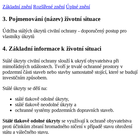
Základní znění
Rozšířené znění
Úplné znění
3. Pojmenování (název) životní situace
Údržba stálých úkrytů civilní ochrany - doporučený postup pro
vlastníky úkrytů
4. Základní informace k životní situaci
Stálé úkryty civilní ochrany slouží k ukrytí obyvatelstva při
mimořádných událostech. Tvoří je trvalé ochranné prostory v
podzemní části staveb nebo stavby samostatně stojící, které se budují
investičním způsobem.
Stálé úkryty se dělí na:
stálé tlakově odolné úkryty,
stálé tlakově neodolné úkryty a
ochranné systémy podzemních dopravních staveb.
Stálé tlakově odolné úkryty
se využívají k ochraně obyvatelstva
proti účinkům zbraní hromadného ničení v případě stavu ohrožení
státu a válečného stavu.