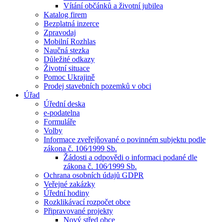
Vítání občánků a životní jubilea
Katalog firem
Bezplatná inzerce
Zpravodaj
Mobilní Rozhlas
Naučná stezka
Důležité odkazy
Životní situace
Pomoc Ukrajině
Prodej stavebních pozemků v obci
Úřad
Úřední deska
e-podatelna
Formuláře
Volby
Informace zveřejňované o povinném subjektu podle
zákona č. 106⁄1999 Sb.
Žádosti a odpovědi o informaci podané dle
zákona č. 106⁄1999 Sb.
Ochrana osobních údajů GDPR
Veřejné zakázky
Úřední hodiny
Rozklikávací rozpočet obce
Připravované projekty
Nový střed obce