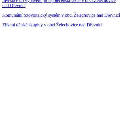
Investice do vybavení pro společenské akce v obci Želechovice
nad Dřevnicí
Komunální fotovoltaický systém v obci Želechovice nad Dřevnicí
Zřízení dětské skupiny v obci Želechovice nad Dřevnicí