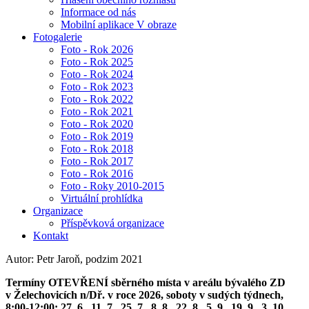
Informace od nás
Mobilní aplikace V obraze
Fotogalerie
Foto - Rok 2026
Foto - Rok 2025
Foto - Rok 2024
Foto - Rok 2023
Foto - Rok 2022
Foto - Rok 2021
Foto - Rok 2020
Foto - Rok 2019
Foto - Rok 2018
Foto - Rok 2017
Foto - Rok 2016
Foto - Roky 2010-2015
Virtuální prohlídka
Organizace
Příspěvková organizace
Kontakt
Autor: Petr Jaroň, podzim 2021
Termíny OTEVŘENÍ sběrného místa v areálu bývalého ZD
v Želechovicích n/Dř. v roce 2026, soboty v sudých týdnech,
8:00-12:00: 27. 6., 11. 7., 25. 7., 8. 8., 22. 8., 5. 9., 19. 9., 3. 10.,