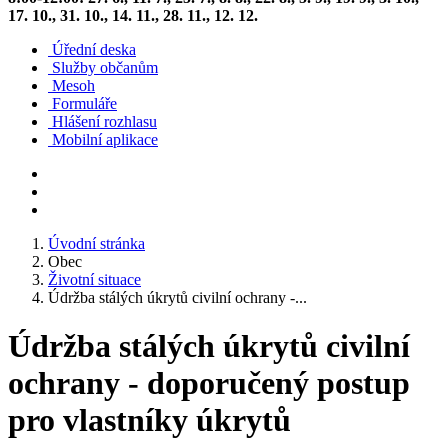
17. 10., 31. 10., 14. 11., 28. 11., 12. 12.
Úřední deska
Služby občanům
Mesoh
Formuláře
Hlášení rozhlasu
Mobilní aplikace
Úvodní stránka
Obec
Životní situace
Údržba stálých úkrytů civilní ochrany -...
Údržba stálých úkrytů civilní
ochrany - doporučený postup
pro vlastníky úkrytů