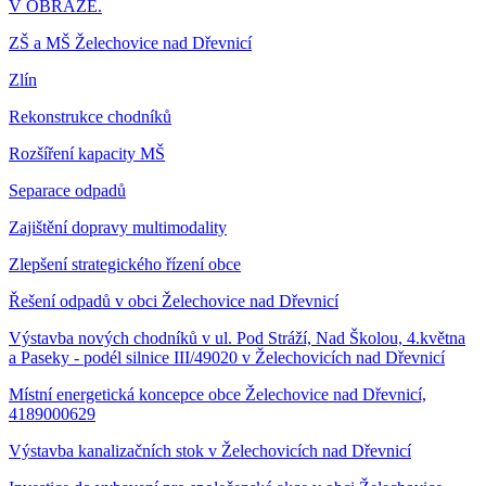
V OBRAZE.
ZŠ a MŠ Želechovice nad Dřevnicí
Zlín
Rekonstrukce chodníků
Rozšíření kapacity MŠ
Separace odpadů
Zajištění dopravy multimodality
Zlepšení strategického řízení obce
Řešení odpadů v obci Želechovice nad Dřevnicí
Výstavba nových chodníků v ul. Pod Stráží, Nad Školou, 4.května
a Paseky - podél silnice III/49020 v Želechovicích nad Dřevnicí
Místní energetická koncepce obce Želechovice nad Dřevnicí,
4189000629
Výstavba kanalizačních stok v Želechovicích nad Dřevnicí