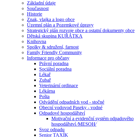
Základní údaje
Současnost
Historie
Znak, vlajka a logo obce
Územní plán a Pozemkové úpravy
Strategický plán rozvoje obce a ostatní dokumenty obce
Dětská skupina KUŘÁTKA
Knihovna
Spolky & sdružení, farnost
Family Friendly Community
Informace pro občany
Právní poradna
Sociální poradna
Lékař
Zubař
Veterinární ordinace
Lékárna
Pošta
Odvádění odpadních vod - stočné
Obecní vodovod Paseky - vodné
Odpadové hospodářství
Motivační a evidenční systém odpadového
hospodářství ⁄MESOH⁄
Svoz odpadu
Senior TAXÍK