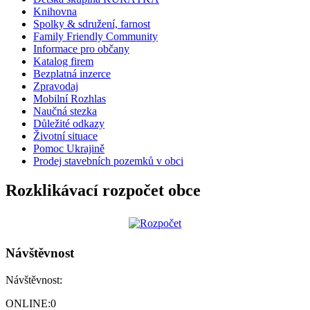
Knihovna
Spolky & sdružení, farnost
Family Friendly Community
Informace pro občany
Katalog firem
Bezplatná inzerce
Zpravodaj
Mobilní Rozhlas
Naučná stezka
Důležité odkazy
Životní situace
Pomoc Ukrajině
Prodej stavebních pozemků v obci
Rozklikávací rozpočet obce
Návštěvnost
Návštěvnost:
ONLINE:
0