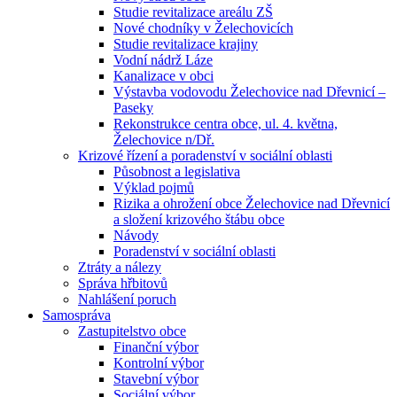
Studie revitalizace areálu ZŠ
Nové chodníky v Želechovicích
Studie revitalizace krajiny
Vodní nádrž Láze
Kanalizace v obci
Výstavba vodovodu Želechovice nad Dřevnicí –
Paseky
Rekonstrukce centra obce, ul. 4. května,
Želechovice n/Dř.
Krizové řízení a poradenství v sociální oblasti
Působnost a legislativa
Výklad pojmů
Rizika a ohrožení obce Želechovice nad Dřevnicí
a složení krizového štábu obce
Návody
Poradenství v sociální oblasti
Ztráty a nálezy
Správa hřbitovů
Nahlášení poruch
Samospráva
Zastupitelstvo obce
Finanční výbor
Kontrolní výbor
Stavební výbor
Sociální výbor