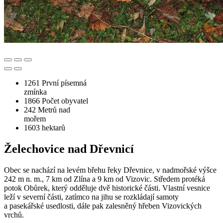
1261
První písemná
zmínka
1866
Počet obyvatel
242
Metrů nad
mořem
1603
hektarů
Želechovice nad Dřevnicí
Obec se nachází na levém břehu řeky Dřevnice, v nadmořské výšce
242 m n. m., 7 km od Zlína a 9 km od Vizovic. Středem protéká
potok Obůrek, který odděluje dvě historické části. Vlastní vesnice
leží v severní části, zatímco na jihu se rozkládají samoty
a pasekářské usedlosti, dále pak zalesněný hřeben Vizovických
vrchů.