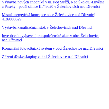
Výstavba nových chodníků v ul. Pod Stráží, Nad Školou, 4.května
a Paseky - podél silnice III/49020 v Želechovicích nad Dřevnicí
Místní energetická koncepce obce Želechovice nad Dřevnicí,
4189000629
Výstavba kanalizačních stok v Želechovicích nad Dřevnicí
Investice do vybavení pro společenské akce v obci Želechovice
nad Dřevnicí
Komunální fotovoltaický systém v obci Želechovice nad Dřevnicí
Zřízení dětské skupiny v obci Želechovice nad Dřevnicí