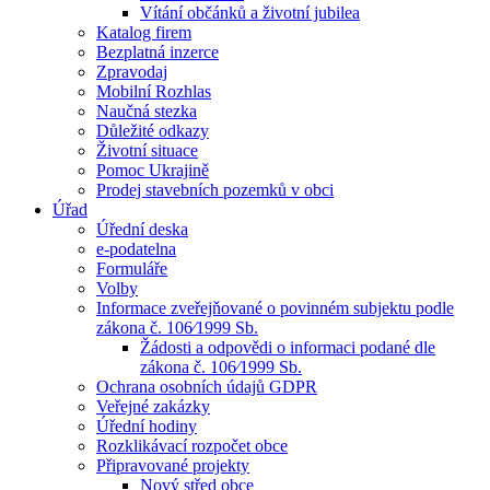
Vítání občánků a životní jubilea
Katalog firem
Bezplatná inzerce
Zpravodaj
Mobilní Rozhlas
Naučná stezka
Důležité odkazy
Životní situace
Pomoc Ukrajině
Prodej stavebních pozemků v obci
Úřad
Úřední deska
e-podatelna
Formuláře
Volby
Informace zveřejňované o povinném subjektu podle
zákona č. 106⁄1999 Sb.
Žádosti a odpovědi o informaci podané dle
zákona č. 106⁄1999 Sb.
Ochrana osobních údajů GDPR
Veřejné zakázky
Úřední hodiny
Rozklikávací rozpočet obce
Připravované projekty
Nový střed obce