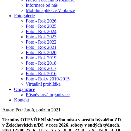
Informace od nás
Mobilní aplikace V obraze
Fotogalerie
Foto - Rok 2026
Foto - Rok 2025
Foto - Rok 2024
Foto - Rok 2023
Foto - Rok 2022
Foto - Rok 2021
Foto - Rok 2020
Foto - Rok 2019
Foto - Rok 2018
Foto - Rok 2017
Foto - Rok 2016
Foto - Roky 2010-2015
Virtuální prohlídka
Organizace
Příspěvková organizace
Kontakt
Autor: Petr Jaroň, podzim 2021
Termíny OTEVŘENÍ sběrného místa v areálu bývalého ZD
v Želechovicích n/Dř. v roce 2026, soboty v sudých týdnech,
8:00-12:00: 27. 6., 11. 7., 25. 7., 8. 8., 22. 8., 5. 9., 19. 9., 3. 10.,