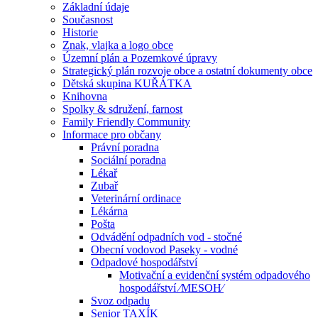
Základní údaje
Současnost
Historie
Znak, vlajka a logo obce
Územní plán a Pozemkové úpravy
Strategický plán rozvoje obce a ostatní dokumenty obce
Dětská skupina KUŘÁTKA
Knihovna
Spolky & sdružení, farnost
Family Friendly Community
Informace pro občany
Právní poradna
Sociální poradna
Lékař
Zubař
Veterinární ordinace
Lékárna
Pošta
Odvádění odpadních vod - stočné
Obecní vodovod Paseky - vodné
Odpadové hospodářství
Motivační a evidenční systém odpadového
hospodářství ⁄MESOH⁄
Svoz odpadu
Senior TAXÍK