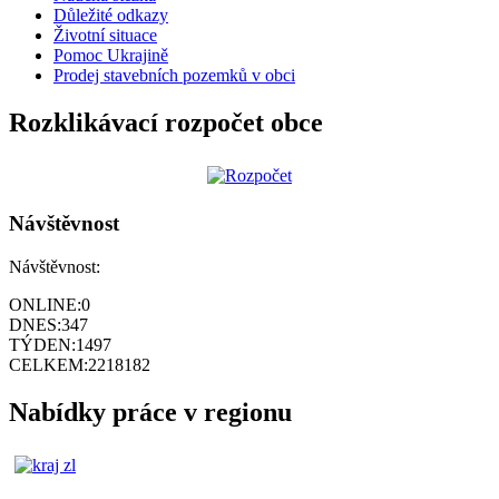
Důležité odkazy
Životní situace
Pomoc Ukrajině
Prodej stavebních pozemků v obci
Rozklikávací rozpočet obce
Návštěvnost
Návštěvnost:
ONLINE:
0
DNES:
347
TÝDEN:
1497
CELKEM:
2218182
Nabídky práce v regionu