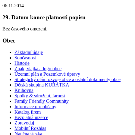
06.11.2014
29. Datum konce platnosti popisu
Bez časového omezení.
Obec
Základní údaje
Současnost
Historie
Znak, vlajka a logo obce
Územní plán a Pozemkové úpravy
Strategický plán rozvoje obce a ostatní dokumenty obce
Dětská skupina KUŘÁTKA
Knihovna
Spolky & sdružení, farnost
Family Friendly Community
Informace pro občany
Katalog firem
Bezplatná inzerce
Zpravodaj
Mobilní Rozhlas
Naučná stezka